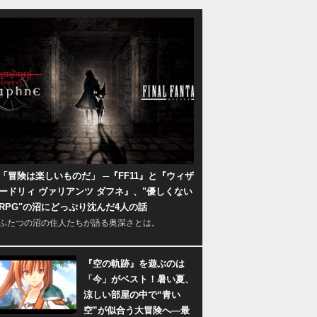
「冒険は楽しいものだ」 ─『FF11』と『ウィザ
ードリィ ヴァリアンツ ダフネ』、"優しくない
RPG"の沼にどっぷり沈んだ4人の話
ふたつの沼の住人たちが語る奥深さとは。
『空の軌跡』を遊ぶのは
「今」がベスト！暑い夏、
涼しい部屋の中で“青い
空”が似合う大冒険へ―最