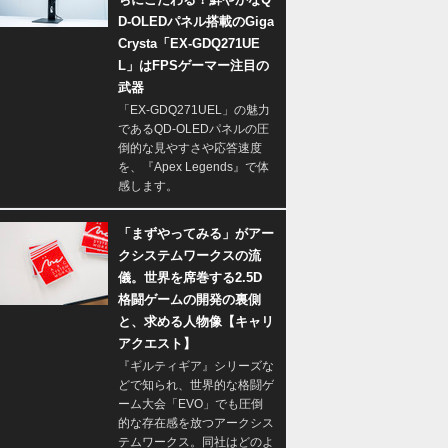
D-OLEDパネル搭載のGiga
Crysta「EX-GDQ271UE
L」はFPSゲーマー注目の
武器
「EX-GDQ271UEL」の魅力
であるQD-OLEDパネルの圧
倒的な見やすさや応答速度
を、『Apex Legends』で体
感します。
「まずやってみる」がアー
クシステムワークスの流
儀。世界を席巻する2.5D
格闘ゲームの開発の裏側
と、求める人物像【キャリ
アクエスト】
『ギルティギア』シリーズな
どで知られ、世界的な格闘ゲ
ーム大会「EVO」でも圧倒
的な存在感を放つアークシス
テムワークス。同社はどのよ