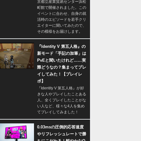
京都立産業貿易センター浜松
町館で開催されました。この
イベントに合わせ、自身の就
活時のエピソードを若手クリ
エイターに聞いてみたので、
その模様をお届けします。
『Identity V 第五人格』の
新モード「手記の加筆」は
PvEと聞いたけれど……実
際どうなの？集まってプレ
イしてみた！【プレイレ
ポ】
『Identity V 第五人格』が好
きな人やプレイしたことある
人、全くプレイしたことがな
い人など、様々な4人を集め
てプレイしてみました！
0.03msの圧倒的応答速度
やリフレッシュレートで勝
ちにこだわる！鮮やかなQ