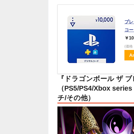
プレ
コー
￥10
(価
A
『ドラゴンボール ザ ブ
（PS5/PS4/Xbox ser
チ/その他）