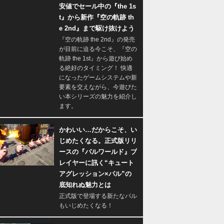
安値でセール中の『the 1s
t』から新作『空の軌跡 th
e 2nd』まで駆け抜けよう
『空の軌跡 the 2nd』の発売
が目前に迫る今こそ、『空の
軌跡 the 1st』から遊び始め
る絶好のタイミング！ 快適
になったゲームシステムや新
要素を交えながら、今遊びた
い本シリーズの魅力を紹介し
ます。
かわいい…だからこそ、い
じめたくなる。正式版リリ
ースの『パルワールド』プ
レイヤーに訊く“キュート
アグレッション×パル”の
底知れぬ魅力とは
正式版で登場する新たなパル
もいじめたくなる！