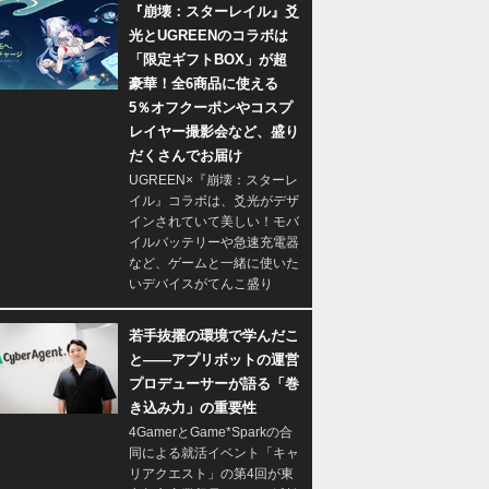
『崩壊：スターレイル』爻
光とUGREENのコラボは
「限定ギフトBOX」が超
豪華！全6商品に使える
5％オフクーポンやコスプ
レイヤー撮影会など、盛り
だくさんでお届け
UGREEN×『崩壊：スターレ
イル』コラボは、爻光がデザ
インされていて美しい！モバ
イルバッテリーや急速充電器
など、ゲームと一緒に使いた
いデバイスがてんこ盛り
若手抜擢の環境で学んだこ
と――アプリボットの運営
プロデューサーが語る「巻
き込み力」の重要性
4GamerとGame*Sparkの合
同による就活イベント「キャ
リアクエスト」の第4回が東