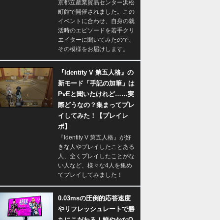
京都立産業貿易センター浜松
町館で開催されました。この
イベントに合わせ、自身の就
活時のエピソードを若手クリ
エイターに聞いてみたので、
その模様をお届けします。
『Identity V 第五人格』の
新モード「手記の加筆」は
PvEと聞いたけれど……実
際どうなの？集まってプレ
イしてみた！【プレイレ
ポ】
『Identity V 第五人格』が好
きな人やプレイしたことある
人、全くプレイしたことがな
い人など、様々な4人を集め
てプレイしてみました！
0.03msの圧倒的応答速度
やリフレッシュレートで勝
ちにこだわる！鮮やかなQ