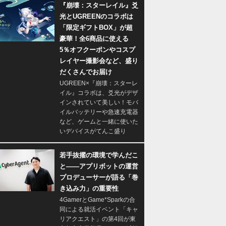
『崩壊：スターレイル』爻
光とUGREENのコラボは
「限定ギフトBOX」が超
豪華！全6商品に使える
5％オフクーポンやコスプ
レイヤー撮影会など、盛り
だくさんでお届け
UGREEN×『崩壊：スターレ
イル』コラボは、爻光がデザ
インされていて美しい！モバ
イルバッテリーや急速充電器
など、ゲームと一緒に使いた
いデバイスがてんこ盛り
若手抜擢の環境で学んだこ
と――アプリボットの運営
プロデューサーが語る「巻
き込み力」の重要性
4GamerとGame*Sparkの合
同による就活イベント「キャ
リアクエスト」の第4回が東