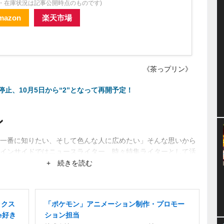
格・在庫状況は記事公開時点のものです)
mazon
楽天市場
《茶っプリン》
止、10月5日から“2”となって再開予定！
ン
一番に知りたい、そして色んな人に広めたい」そんな思いから
インサイドではニュースライター、時々特集ライターとして活
ーから生まれるネットブームにも興味あり。
+ 続きを読む
ックス
「ポケモン」アニメーション制作・プロモー
e好き
ション担当