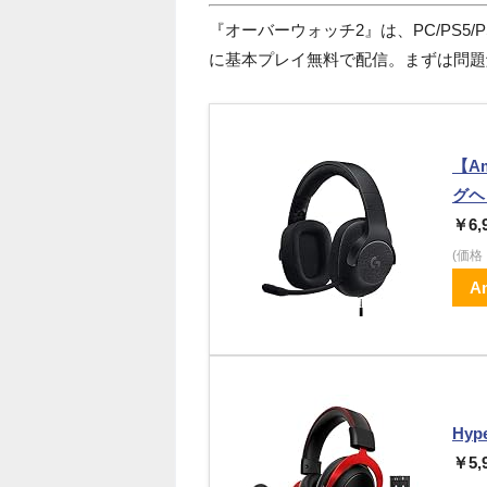
『オーバーウォッチ2』は、PC/PS5/PS4/
に基本プレイ無料で配信。まずは問題
【Am
グヘ
￥6,
(価
A
Hyp
￥5,