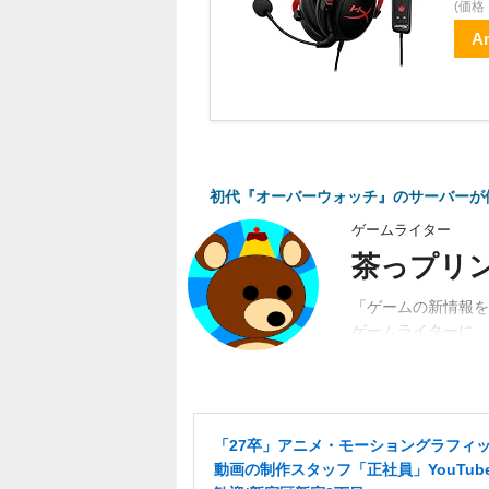
(価
A
初代『オーバーウォッチ』のサーバーが停
ゲームライター
茶っプリ
「ゲームの新情報を
ゲームライターに。
動。関係者、ユーザ
「27卒」アニメ・モーショングラフィ
動画の制作スタッフ「正社員」YouTub