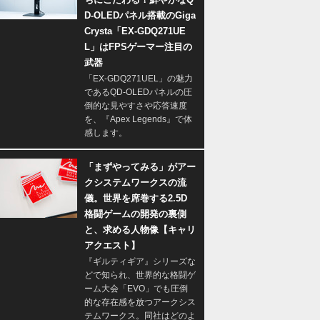
D-OLEDパネル搭載のGiga
Crysta「EX-GDQ271UE
L」はFPSゲーマー注目の
武器
「EX-GDQ271UEL」の魅力
であるQD-OLEDパネルの圧
倒的な見やすさや応答速度
を、『Apex Legends』で体
感します。
「まずやってみる」がアー
クシステムワークスの流
儀。世界を席巻する2.5D
格闘ゲームの開発の裏側
と、求める人物像【キャリ
アクエスト】
『ギルティギア』シリーズな
どで知られ、世界的な格闘ゲ
ーム大会「EVO」でも圧倒
的な存在感を放つアークシス
テムワークス。同社はどのよ