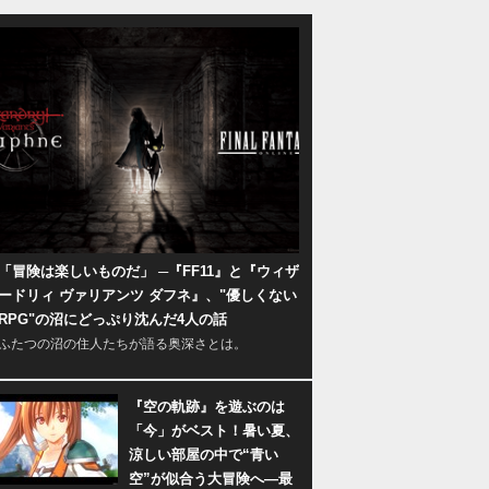
「冒険は楽しいものだ」 ─『FF11』と『ウィザ
ードリィ ヴァリアンツ ダフネ』、"優しくない
RPG"の沼にどっぷり沈んだ4人の話
ふたつの沼の住人たちが語る奥深さとは。
『空の軌跡』を遊ぶのは
「今」がベスト！暑い夏、
涼しい部屋の中で“青い
空”が似合う大冒険へ―最