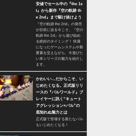
安値でセール中の『the 1s
t』から新作『空の軌跡 th
e 2nd』まで駆け抜けよう
『空の軌跡 the 2nd』の発売
が目前に迫る今こそ、『空の
軌跡 the 1st』から遊び始め
る絶好のタイミング！ 快適
になったゲームシステムや新
要素を交えながら、今遊びた
い本シリーズの魅力を紹介し
ます。
かわいい…だからこそ、い
じめたくなる。正式版リリ
ースの『パルワールド』プ
レイヤーに訊く“キュート
アグレッション×パル”の
底知れぬ魅力とは
正式版で登場する新たなパル
もいじめたくなる！