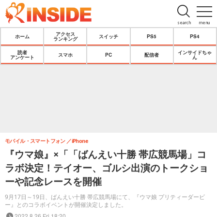
search
menu
アクセス
ホーム
スイッチ
PS5
PS4
ランキング
読者
インサイドちゃ
スマホ
PC
配信者
アンケート
ん
モバイル・スマートフォン
iPhone
『ウマ娘』×「「ばんえい十勝 帯広競馬場」コ
ラボ決定！テイオー、ゴルシ出演のトークショ
ーや記念レースを開催
9月17日～19日、ばんえい十勝 帯広競馬場にて、『ウマ娘 プリティーダービ
ー』とのコラボイベントが開催決定しました。
2022.8.26 Fri 18:20