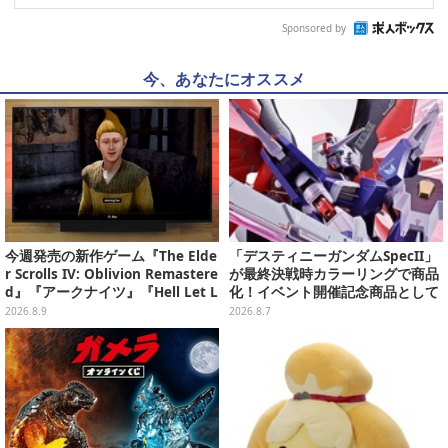
Sponsored by
今、あなたにオススメ
今週発売の新作ゲーム『The Elde
「デスティニーガンダムSpecII」
r Scrolls IV: Oblivion Remastere
が最終決戦時カラーリングで商品
d』『アークナイツ』『Hell Let L
化！イベント開催記念商品として
oose: Vietnam』他
METAL ROBOT魂に新登場
2026.8.9
2026.8.7