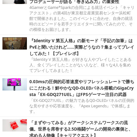
プロデューサーが語る「巻き込み力」の重要性
4GamerとGame*Sparkの合同による就活イベント「キャリ
アクエスト」の第4回が東京都立産業貿易センター浜松町
館で開催されました。このイベントに合わせ、自身の就活
時のエピソードを若手クリエイターに聞いてみたので、そ
の模様をお届けします。
『Identity V 第五人格』の新モード「手記の加筆」は
PvEと聞いたけれど……実際どうなの？集まってプレイ
してみた！【プレイレポ】
『Identity V 第五人格』が好きな人やプレイしたことある
人、全くプレイしたことがない人など、様々な4人を集め
てプレイしてみました！
0.03msの圧倒的応答速度やリフレッシュレートで勝ち
にこだわる！鮮やかなQD-OLEDパネル搭載のGigaCry
sta「EX-GDQ271UEL」はFPSゲーマー注目の武器
「EX-GDQ271UEL」の魅力であるQD-OLEDパネルの圧倒的
な見やすさや応答速度を、『Apex Legends』で体感しま
す。
「まずやってみる」がアークシステムワークスの流
儀。世界を席巻する2.5D格闘ゲームの開発の裏側と、
求める人物像【キャリアクエスト】