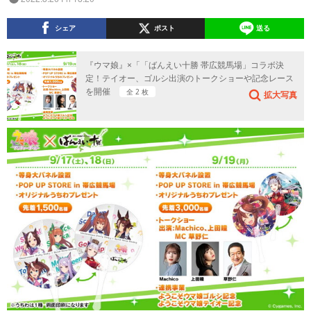
シェア
ポスト
送る
『ウマ娘』×「「ばんえい十勝 帯広競馬場」コラボ決
定！テイオー、ゴルシ出演のトークショーや記念レース
を開催
全 2 枚
拡大写真