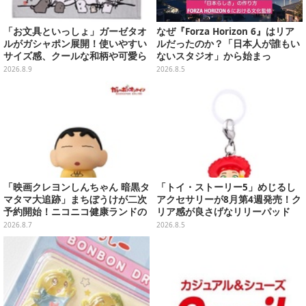
「お文具といっしょ」ガーゼタオ
なぜ『Forza Horizon 6』はリア
ルがガシャポン展開！使いやすい
ルだったのか？「日本人が誰もい
サイズ感、クールな和柄や可愛ら
ないスタジオ」から始まっ
しいお寿司など全4種
た、“生活感のある日本"の作り方
2026.8.9
2026.8.5
【CEDEC2026】
「映画クレヨンしんちゃん 暗黒タ
「トイ・ストーリー5」めじるし
マタマ大追跡」まちぼうけが二次
アクセサリーが8月第4週発売！ク
予約開始！ニコニコ健康ランドの
リア感が良さげなリリーパッド
服を着たしんちゃん&ひまわりに
や、ジェシーなど全5種ラインナ
2026.8.7
2026.8.5
「珠由良ブラザーズ」がラインナ
ップ
ップ