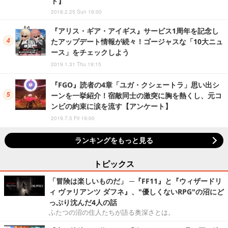
ト】
2018.2.25 Sun 19:00
『アリス・ギア・アイギス』サービス1周年を記念し
たアップデート情報が続々！ゴージャスな「10大ニュ
ース」をチェックしよう
2019.1.31 Thu 19:15
『FGO』読者の4章「ユガ・クシェートラ」思い出シ
ーンを一挙紹介！宿敵同士の激突に胸を熱くし、元コ
ンビの約束に涙を流す【アンケート】
2019.7.5 Fri 19:00
ランキングをもっと見る
トピックス
「冒険は楽しいものだ」 ─『FF11』と『ウィザードリ
ィ ヴァリアンツ ダフネ』、"優しくないRPG"の沼にど
っぷり沈んだ4人の話
ふたつの沼の住人たちが語る奥深さとは。