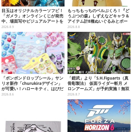
目玉はオリジナルカラーソフビ！
もっちもっちのベルぶくろ！『ど
「ガメラ」オンラインくじが発売
うぶつの森』しずえなどキャラ＆
中、場面写やビジュアルアートを
アイテム計8種ぬいぐるみとボー
使用した豪華賞品をラインナップ
ルチェーン付きマスコットが発売
2026.8.9
2026.8.8
「ボンボンドロップシール」サン
「鎧武」より「S.H.Figuarts（真
リオ新作「churukiraデザイン」
骨彫製法） 仮面ライダー斬月 メ
が可愛い！ハローキティ、はぴだ
ロンアームズ」が予約実施！無双
んぶいなど全8種類が順次展開
セイバー、メロンディフェンダー
2026.8.6
2026.8.7
が付属