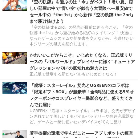
『空の軌跡』を遊ぶのは「今」がベスト！暑い夏、涼
しい部屋の中で“青い空”が似合う大冒険へ―最安値で
セール中の『the 1st』から新作『空の軌跡 the 2nd』
まで駆け抜けよう
『空の軌跡 the 2nd』の発売が目前に迫る今こそ、『空の
軌跡 the 1st』から遊び始める絶好のタイミング！ 快適に
なったゲームシステムや新要素を交えながら、今遊びたい
本シリーズの魅力を紹介します。
かわいい…だからこそ、いじめたくなる。正式版リリ
ースの『パルワールド』プレイヤーに訊く“キュートア
グレッション×パル”の底知れぬ魅力とは
正式版で登場する新たなパルもいじめたくなる！
『崩壊：スターレイル』爻光とUGREENのコラボは
「限定ギフトBOX」が超豪華！全6商品に使える5％オ
フクーポンやコスプレイヤー撮影会など、盛りだくさ
んでお届け
UGREEN×『崩壊：スターレイル』コラボは、爻光がデザイ
ンされていて美しい！モバイルバッテリーや急速充電器な
ど、ゲームと一緒に使いたいデバイスがてんこ盛り
若手抜擢の環境で学んだこと――アプリボットの運営