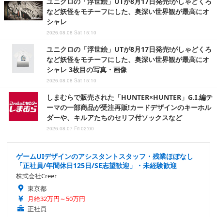
ユニクロの「浮世絵」UTが8月17日発売!がしゃどくろ
など妖怪をモチーフにした、奥深い世界観が最高にオ
シャレ
2026.08.08 Sat 15:10
ユニクロの「浮世絵」UTが8月17日発売!がしゃどくろ
など妖怪をモチーフにした、奥深い世界観が最高にオ
シャレ 3枚目の写真・画像
2026.08.08 Sat 15:10
しまむらで販売された「HUNTER×HUNTER」G.I.編テ
ーマの一部商品が受注再販!カードデザインのキーホル
ダーや、キルアたちのセリフ付ソックスなど
2026.08.07 Fri 02:00
ゲームUIデザインのアシスタントスタッフ・残業ほぼなし
「正社員/年間休日125日/SE志望歓迎」・未経験歓迎
株式会社Creer
東京都
月給32万円～50万円
正社員