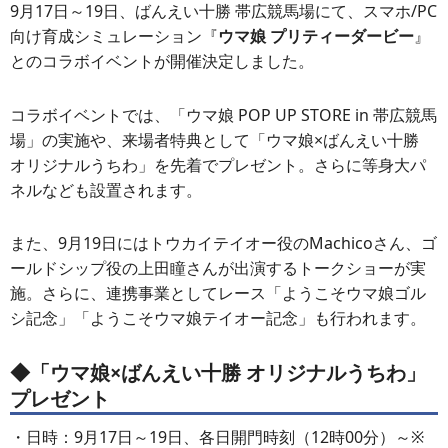
9月17日～19日、ばんえい十勝 帯広競馬場にて、スマホ/PC
向け育成シミュレーション『
ウマ娘 プリティーダービー
』
とのコラボイベントが開催決定しました。
コラボイベントでは、「ウマ娘 POP UP STORE in 帯広競馬
場」の実施や、来場者特典として「ウマ娘×ばんえい十勝
オリジナルうちわ」を先着でプレゼント。さらに等身大パ
ネルなども設置されます。
また、9月19日にはトウカイテイオー役のMachicoさん、ゴ
ールドシップ役の上田瞳さんが出演するトークショーが実
施。さらに、連携事業としてレース「ようこそウマ娘ゴル
シ記念」「ようこそウマ娘テイオー記念」も行われます。
◆「ウマ娘×ばんえい十勝 オリジナルうちわ」
プレゼント
・日時：9月17日～19日、各日開門時刻（12時00分）～※