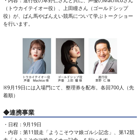
・内容：進行役の草野仁さんと共に、声優のMachicoさん
（トウカイテイオー役）、上田瞳さん（ゴールドシップ
役）が、ばん馬やばんえい競馬について学ぶトークショー
を行います。
※9月19日には入場門にて、整理券を配布。各回700人（先
着順）
◆連携事業
・日程：9月19日
・内容：第11競走「ようこそウマ娘ゴルシ記念」、第12競
走「ようこそウマ娘テイオー記念」を行います。