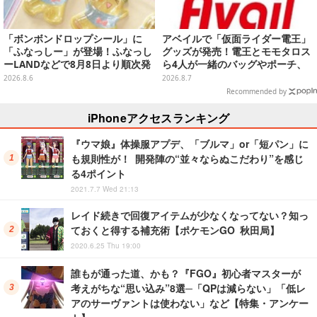
「ボンボンドロップシール」に
アベイルで「仮面ライダー電王」
「ふなっしー」が登場！ふなっし
グッズが発売！電王とモモタロス
ーLANDなどで8月8日より順次発
ら4人が一緒のバッグやポーチ、
売
収納ボックスも
2026.8.6
2026.8.7
Recommended by
iPhoneアクセスランキング
『ウマ娘』体操服アプデ、「ブルマ」or「短パン」に
も規則性が！ 開発陣の“並々ならぬこだわり”を感じ
る4ポイント
2021.7.7 Wed 21:13
レイド続きで回復アイテムが少なくなってない？知っ
ておくと得する補充術【ポケモンGO 秋田局】
2020.6.25 Thu 19:00
誰もが通った道、かも？『FGO』初心者マスターが
考えがちな“思い込み”8選─「QPは減らない」「低レ
アのサーヴァントは使わない」など【特集・アンケー