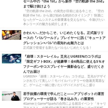
セール中の『the 1st』から新作『空の軌跡 the 2nd』
まで駆け抜けよう
『空の軌跡 the 2nd』の発売が目前に迫る今こそ、『空の
軌跡 the 1st』から遊び始める絶好のタイミング！ 快適に
なったゲームシステムや新要素を交えながら、今遊びたい
本シリーズの魅力を紹介します。
かわいい…だからこそ、いじめたくなる。正式版リリ
ースの『パルワールド』プレイヤーに訊く“キュートア
グレッション×パル”の底知れぬ魅力とは
正式版で登場する新たなパルもいじめたくなる！
『崩壊：スターレイル』爻光とUGREENのコラボは
「限定ギフトBOX」が超豪華！全6商品に使える5％オ
フクーポンやコスプレイヤー撮影会など、盛りだくさ
んでお届け
UGREEN×『崩壊：スターレイル』コラボは、爻光がデザイ
ンされていて美しい！モバイルバッテリーや急速充電器な
ど、ゲームと一緒に使いたいデバイスがてんこ盛り
若手抜擢の環境で学んだこと――アプリボットの運営
プロデューサーが語る「巻き込み力」の重要性
4GamerとGame*Sparkの合同による就活イベント「キャリ
アクエスト」の第4回が東京都立産業貿易センター浜松町