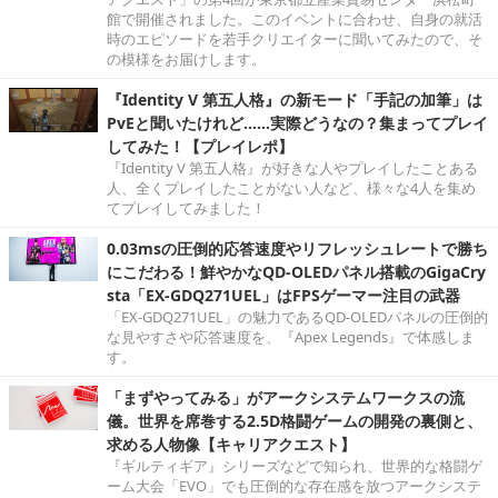
館で開催されました。このイベントに合わせ、自身の就活
時のエピソードを若手クリエイターに聞いてみたので、そ
の模様をお届けします。
『Identity V 第五人格』の新モード「手記の加筆」は
PvEと聞いたけれど……実際どうなの？集まってプレイ
してみた！【プレイレポ】
『Identity V 第五人格』が好きな人やプレイしたことある
人、全くプレイしたことがない人など、様々な4人を集め
てプレイしてみました！
0.03msの圧倒的応答速度やリフレッシュレートで勝ち
にこだわる！鮮やかなQD-OLEDパネル搭載のGigaCry
sta「EX-GDQ271UEL」はFPSゲーマー注目の武器
「EX-GDQ271UEL」の魅力であるQD-OLEDパネルの圧倒的
な見やすさや応答速度を、『Apex Legends』で体感しま
す。
「まずやってみる」がアークシステムワークスの流
儀。世界を席巻する2.5D格闘ゲームの開発の裏側と、
求める人物像【キャリアクエスト】
『ギルティギア』シリーズなどで知られ、世界的な格闘ゲ
ーム大会「EVO」でも圧倒的な存在感を放つアークシステ