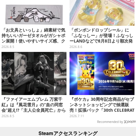
「お文具といっしょ」綿素材で気
「ボンボンドロップシール」に
持ちいいガーゼタオルがガシャポ
「ふなっしー」が登場！ふなっし
ン展開！使いやすいサイズ感、ク
ーLANDなどで8月8日より順次発
ールな和柄や可愛らしいお寿司な
売
2026.8.5
2026.8.6
ど全4種
『ファイアーエムブレム 万紫千
『ポケカ』30周年記念商品がセブ
紅』は『風花雪月』の“血の同窓
ンネットショッピングで抽選販
会”超え!?「主人公全員死亡」から
売！拡張パック「30th CELEBRAT
始まる物語は、様々なシリーズ作
ION」と「エーフィ・ブラッキー
2026.8.5
2026.7.11
を想起させる
セット」が対象
Recommended by
Steamアクセスランキング