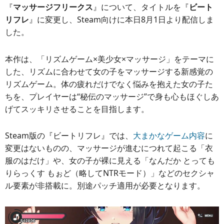
『
マッサージフリークス
』について、タイトルを『
ビート
リフレ
』に変更し、Steam向けに本日8月1日より配信しま
した。
本作は、「リズムゲーム×美少女×マッサージ」をテーマに
した、リズムに合わせて女の子をマッサージする新感覚の
リズムゲーム。体の疲れだけでなく悩みを抱えた女の子た
ちを、プレイヤーは“秘伝のマッサージ”で身も心もほぐしあ
げてスッキリさせることを目指します。
Steam版の『ビートリフレ』では、
大まかなゲーム内容
に
変更はないものの、マッサージが進むにつれて起こる「衣
服のはだけ」や、女の子が裸に見える「なんだか とっても
りらっくす もぉど（略してNTRモード）」などのセクシャ
ル要素が非搭載に。別途パッチ適用が必要となります。