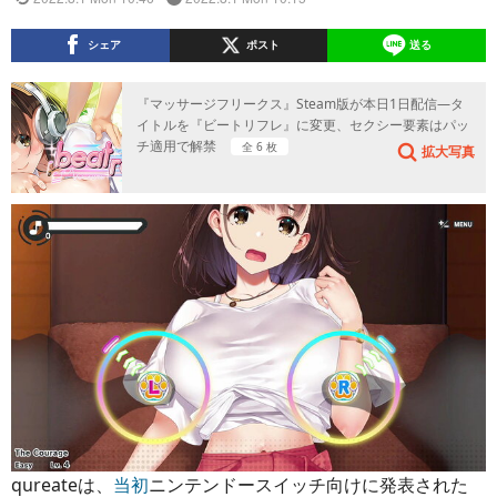
シェア
ポスト
送る
『マッサージフリークス』Steam版が本日1日配信―タ
イトルを『ビートリフレ』に変更、セクシー要素はパッ
チ適用で解禁
全 6 枚
拡大写真
qureateは、
当初
ニンテンドースイッチ向けに発表された