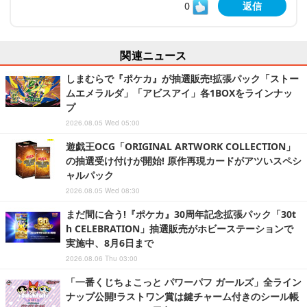
0
返信
関連ニュース
しまむらで『ポケカ』が抽選販売!拡張パック「ストー
ムエメラルダ」「アビスアイ」各1BOXをラインナッ
プ
2026.08.05 Wed 05:00
遊戯王OCG「ORIGINAL ARTWORK COLLECTION」
の抽選受け付けが開始! 原作再現カードがアツいスペシ
ャルパック
2026.08.05 Wed 08:30
まだ間に合う!『ポケカ』30周年記念拡張パック「30t
h CELEBRATION」抽選販売がホビーステーションで
実施中、8月6日まで
2026.08.06 Thu 03:00
「一番くじちょこっと パワーパフ ガールズ」全ライン
ナップ公開!ラストワン賞は鍵チャーム付きのシール帳