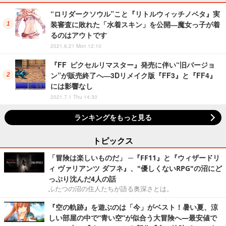
“ロリダークソウル”こと『リトルウィッチノベタ』実
装審査に敗れた「水着スキン」を公開―魔女っ子が着
るのはアウトです
2021.6.21 Mon 12:10
『FF ピクセルリマスター』発売に伴い“旧バージョ
ン”が販売終了へ―3Dリメイク版『FF3』と『FF4』
には影響なし
2021.7.1 Thu 14:30
ランキングをもっと見る
トピックス
「冒険は楽しいものだ」 ─『FF11』と『ウィザードリ
ィ ヴァリアンツ ダフネ』、"優しくないRPG"の沼にど
っぷり沈んだ4人の話
ふたつの沼の住人たちが語る奥深さとは。
『空の軌跡』を遊ぶのは「今」がベスト！暑い夏、涼
しい部屋の中で“青い空”が似合う大冒険へ―最安値で