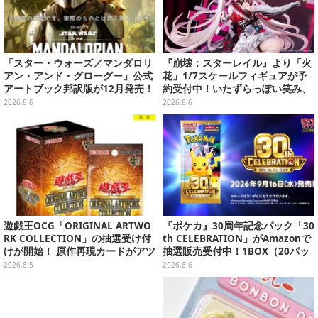
「スター・ウォーズ／マンダロリ
『崩壊：スターレイル』より「火
アン・アンド・グローグー」公式
花」1/7スケールフィギュアが予
アートブック邦訳版が12月発売！
約受付中！いたずらっぽい笑み、
映画のコンセプトアートやスケッ
シルクハット型のステージが華や
2026.8.6
2026.8.6
チを掲載
かさを演出
遊戯王OCG「ORIGINAL ARTWO
『ポケカ』30周年記念パック「30
RK COLLECTION」の抽選受け付
th CELEBRATION」がAmazonで
けが開始！ 原作再現カードがアツ
抽選販売受付中！1BOX（20パッ
いスペシャルパック
ク入り）
2026.8.5
2026.8.6