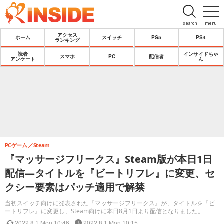
search
menu
アクセス
ホーム
スイッチ
PS5
PS4
ランキング
読者
インサイドちゃ
スマホ
PC
配信者
アンケート
ん
PCゲーム
Steam
『マッサージフリークス』Steam版が本日1日
配信―タイトルを『ビートリフレ』に変更、セ
クシー要素はパッチ適用で解禁
当初スイッチ向けに発表された『マッサージフリークス』が、タイトルを『ビ
ートリフレ』に変更し、Steam向けに本日8月1日より配信となりました。
2022.8.1 Mon 10:46
2022.8.1 Mon 10:15