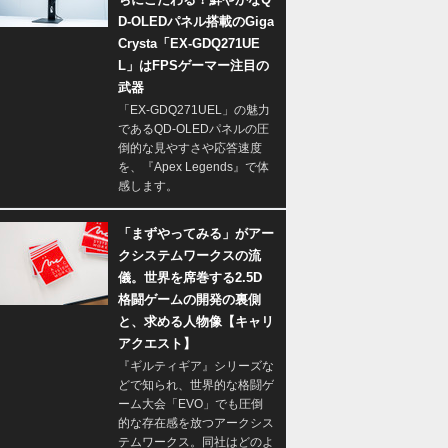
D-OLEDパネル搭載のGiga
Crysta「EX-GDQ271UE
L」はFPSゲーマー注目の
武器
「EX-GDQ271UEL」の魅力
であるQD-OLEDパネルの圧
倒的な見やすさや応答速度
を、『Apex Legends』で体
感します。
「まずやってみる」がアー
クシステムワークスの流
儀。世界を席巻する2.5D
格闘ゲームの開発の裏側
と、求める人物像【キャリ
アクエスト】
『ギルティギア』シリーズな
どで知られ、世界的な格闘ゲ
ーム大会「EVO」でも圧倒
的な存在感を放つアークシス
テムワークス。同社はどのよ