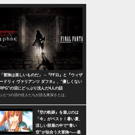
「冒険は楽しいものだ」 ─『FF11』と『ウィザ
ードリィ ヴァリアンツ ダフネ』、"優しくない
RPG"の沼にどっぷり沈んだ4人の話
ふたつの沼の住人たちが語る奥深さとは。
『空の軌跡』を遊ぶのは
「今」がベスト！暑い夏、
涼しい部屋の中で“青い
空”が似合う大冒険へ―最