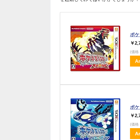
ポケ
￥2,
(価
A
ポケ
￥2,
(価
A