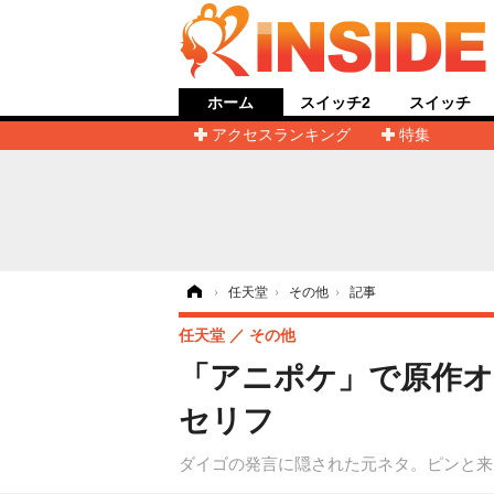
ホーム
スイッチ2
スイッチ
アクセスランキング
特集
ホーム
›
任天堂
›
その他
›
記事
任天堂
その他
「アニポケ」で原作オ
セリフ
ダイゴの発言に隠された元ネタ。ピンと来