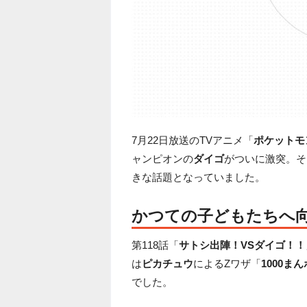
7月22日放送のTVアニメ「
ポケットモ
ャンピオンの
ダイゴ
がついに激突。そ
きな話題となっていました。
かつての子どもたちへ
第118話「
サトシ出陣！VSダイゴ！！
は
ピカチュウ
によるZワザ「
1000ま
でした。