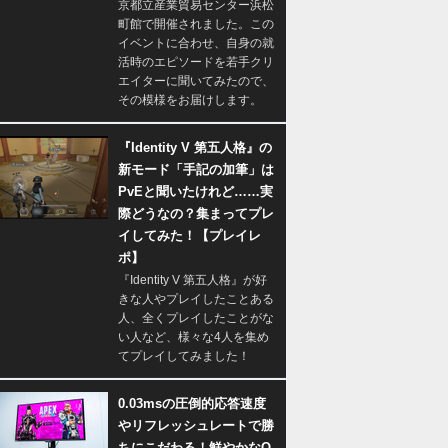
京都立産業貿易センター浜松
町館で開催されました。この
イベントに合わせ、自身の就
活時のエピソードを若手クリ
エイターに聞いてみたので、
その模様をお届けします。
『Identity V 第五人格』の
新モード「手記の加筆」は
PvEと聞いたけれど……実
際どうなの？集まってプレ
イしてみた！【プレイレ
ポ】
『Identity V 第五人格』が好
きな人やプレイしたことある
人、全くプレイしたことがな
い人など、様々な4人を集め
てプレイしてみました！
0.03msの圧倒的応答速度
やリフレッシュレートで勝
ちにこだわる！鮮やかなQ