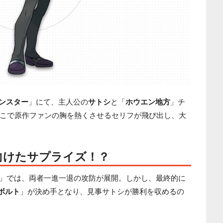
ンスター
」にて、主人公の
サトシ
と「
ホウエン地方
」チ
こで原作ファンの胸を熱くさせるセリフが飛び出し、大
向けたサプライズ！？
」では、両者一進一退の攻防が展開。しかし、最終的に
んボルト
」が決め手となり、見事サトシが勝利を収めるの