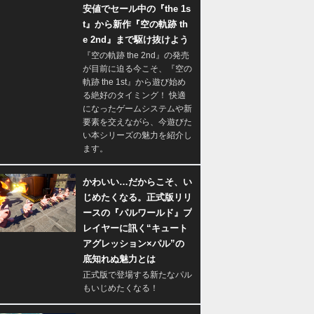
安値でセール中の『the 1s
t』から新作『空の軌跡 th
e 2nd』まで駆け抜けよう
『空の軌跡 the 2nd』の発売
が目前に迫る今こそ、『空の
軌跡 the 1st』から遊び始め
る絶好のタイミング！ 快適
になったゲームシステムや新
要素を交えながら、今遊びた
い本シリーズの魅力を紹介し
ます。
かわいい…だからこそ、い
じめたくなる。正式版リリ
ースの『パルワールド』プ
レイヤーに訊く“キュート
アグレッション×パル”の
底知れぬ魅力とは
正式版で登場する新たなパル
もいじめたくなる！