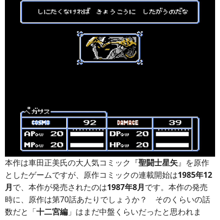
本作は車田正美氏の大人気コミック『
聖闘士星矢
』を原作
としたゲームですが、原作コミックの連載開始は
1985年12
月
で、本作が発売されたのは
1987年8月
です。本作の発売
時に、原作は第70話あたりでしょうか？ そのくらいの話
数だと「
十二宮編
」はまだ中盤くらいだったと思われま