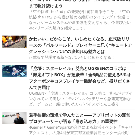
まで駆け抜けよう
『空の軌跡 the 2nd』の発売が目前に迫る今こそ、『空の
軌跡 the 1st』から遊び始める絶好のタイミング！ 快適に
なったゲームシステムや新要素を交えながら、今遊びたい
本シリーズの魅力を紹介します。
かわいい…だからこそ、いじめたくなる。正式版リリ
ースの『パルワールド』プレイヤーに訊く“キュートア
グレッション×パル”の底知れぬ魅力とは
正式版で登場する新たなパルもいじめたくなる！
『崩壊：スターレイル』爻光とUGREENのコラボは
「限定ギフトBOX」が超豪華！全6商品に使える5％オ
フクーポンやコスプレイヤー撮影会など、盛りだくさ
んでお届け
UGREEN×『崩壊：スターレイル』コラボは、爻光がデザイ
ンされていて美しい！モバイルバッテリーや急速充電器な
ど、ゲームと一緒に使いたいデバイスがてんこ盛り
若手抜擢の環境で学んだこと――アプリボットの運営
プロデューサーが語る「巻き込み力」の重要性
4GamerとGame*Sparkの合同による就活イベント「キャリ
アクエスト」の第4回が東京都立産業貿易センター浜松町