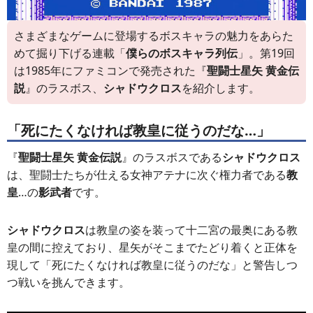
さまざまなゲームに登場するボスキャラの魅力をあらた
めて掘り下げる連載「
僕らのボスキャラ列伝
」。第19回
は1985年にファミコンで発売された『
聖闘士星矢 黄金伝
説
』のラスボス、
シャドウクロス
を紹介します。
「死にたくなければ教皇に従うのだな…」
『
聖闘士星矢 黄金伝説
』のラスボスである
シャドウクロス
は、聖闘士たちが仕える女神アテナに次ぐ権力者である
教
皇
…の
影武者
です。
シャドウクロス
は教皇の姿を装って十二宮の最奥にある教
皇の間に控えており、星矢がそこまでたどり着くと正体を
現して「死にたくなければ教皇に従うのだな」と警告しつ
つ戦いを挑んできます。