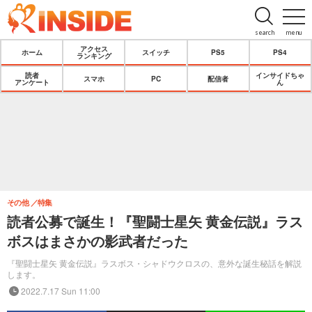
search
menu
アクセス
ホーム
スイッチ
PS5
PS4
ランキング
読者
インサイドちゃ
スマホ
PC
配信者
アンケート
ん
その他
特集
読者公募で誕生！『聖闘士星矢 黄金伝説』ラス
ボスはまさかの影武者だった
『聖闘士星矢 黄金伝説』ラスボス・シャドウクロスの、意外な誕生秘話を解説
します。
2022.7.17 Sun 11:00