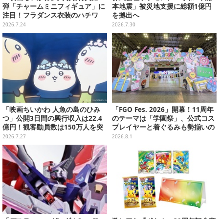
弾「チャームミニフィギュア」に
本地震」被災地支援に総額1億円
注目！フラダンス衣装のハチワ
を拠出へ
レ、うさぎら全8種類
2026.7.24
2026.7.30
「映画ちいかわ 人魚の島のひみ
「FGO Fes. 2026」開幕！11周年
つ」公開3日間の興行収入は22.4
のテーマは「学園祭」、公式コス
億円！観客動員数は150万人を突
プレイヤーと着ぐるみも勢揃いの
破
カルデア学園はお祭り一色
2026.7.27
2026.8.1