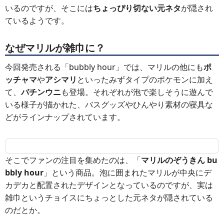
いるのですが、そこには
ちょっぴり切ない元ネタ
が隠され
ているようです。
なぜマリルが雑巾に？
今回発売される「bubbly hour」では、マリルの他にも
ポ
ッチャマ
や
アシマリ
といったみずタイプのポケモンに加え
て、
バチンウニ
も登場。それぞれが泡で楽しそうに遊んで
いる様子が描かれた、バスグッズやひんやり素材の寝具な
どがラインナップされています。
そこでファンの注目を集めたのは、「
マリルのぞうきん bu
bbly hour
」という商品。泡に囲まれたマリルが中央にデ
カデカと配置されたデザインとなっているのですが、実は
雑巾というチョイスにちょっとした元ネタが隠されている
のだとか。