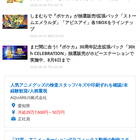
2026.08.06 Thu 05:15
しまむらで『ポケカ』が抽選販売!拡張パック「ストー
ムエメラルダ」「アビスアイ」各1BOXをラインナッ
プ
2026.08.05 Wed 05:00
まだ間に合う!『ポケカ』30周年記念拡張パック「30t
h CELEBRATION」抽選販売がホビーステーションで
実施中、8月6日まで
2026.08.06 Thu 03:00
人気アニメグッズの検査スタッフ/キズや印刷ずれを確認/未
経験歓迎/人柄重視
AQUARIUS株式会社
愛知県
月給29万7,600円～50万円
正社員
「27卒」アニメ・モーショングラフィックス動画の制作スタ