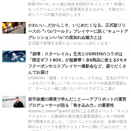
軌跡 the 1st』から遊び始める絶好のタイミング！ 快適に
なったゲームシステムや新要素を交えながら、今遊びたい
本シリーズの魅力を紹介します。
かわいい…だからこそ、いじめたくなる。正式版リリ
ースの『パルワールド』プレイヤーに訊く“キュートア
グレッション×パル”の底知れぬ魅力とは
正式版で登場する新たなパルもいじめたくなる！
『崩壊：スターレイル』爻光とUGREENのコラボは
「限定ギフトBOX」が超豪華！全6商品に使える5％オ
フクーポンやコスプレイヤー撮影会など、盛りだくさ
んでお届け
UGREEN×『崩壊：スターレイル』コラボは、爻光がデザイ
ンされていて美しい！モバイルバッテリーや急速充電器な
ど、ゲームと一緒に使いたいデバイスがてんこ盛り
若手抜擢の環境で学んだこと――アプリボットの運営
プロデューサーが語る「巻き込み力」の重要性
4GamerとGame*Sparkの合同による就活イベント「キャリ
アクエスト」の第4回が東京都立産業貿易センター浜松町
館で開催されました。このイベントに合わせ、自身の就活
時のエピソードを若手クリエイターに聞いてみたので、そ