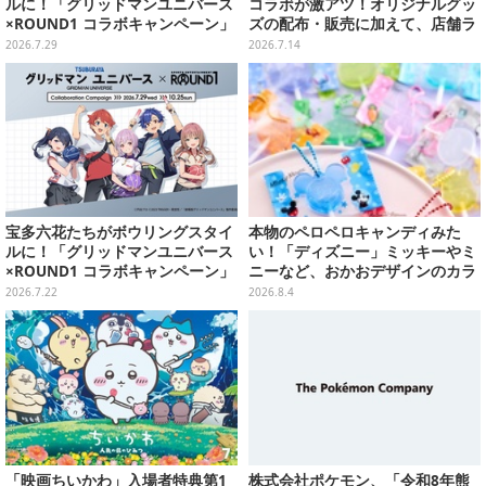
ルに！「グリッドマンユニバース
コラボが激アツ！オリジナルグッ
×ROUND1 コラボキャンペーン」
ズの配布・販売に加えて、店舗ラ
開催
ッピングや”花火打ち上げ”まで盛
2026.7.29
2026.7.14
り沢山
宝多六花たちがボウリングスタイ
本物のペロペロキャンディみた
ルに！「グリッドマンユニバース
い！「ディズニー」ミッキーやミ
×ROUND1 コラボキャンペーン」
ニーなど、おかおデザインのカラ
開催決定、企画やグッズ販売を実
フルチャーム全10種が8月31日発
2026.7.22
2026.8.4
施
売
「映画ちいかわ」入場者特典第1
株式会社ポケモン、「令和8年熊