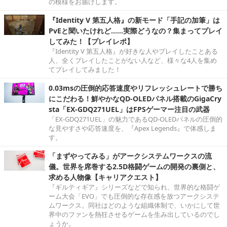
の模様をお届けします。
『Identity V 第五人格』の新モード「手記の加筆」は
PvEと聞いたけれど……実際どうなの？集まってプレイ
してみた！【プレイレポ】
『Identity V 第五人格』が好きな人やプレイしたことある
人、全くプレイしたことがない人など、様々な4人を集め
てプレイしてみました！
0.03msの圧倒的応答速度やリフレッシュレートで勝ち
にこだわる！鮮やかなQD-OLEDパネル搭載のGigaCry
sta「EX-GDQ271UEL」はFPSゲーマー注目の武器
「EX-GDQ271UEL」の魅力であるQD-OLEDパネルの圧倒的
な見やすさや応答速度を、『Apex Legends』で体感しま
す。
「まずやってみる」がアークシステムワークスの流
儀。世界を席巻する2.5D格闘ゲームの開発の裏側と、
求める人物像【キャリアクエスト】
『ギルティギア』シリーズなどで知られ、世界的な格闘ゲ
ーム大会「EVO」でも圧倒的な存在感を放つアークシステ
ムワークス。同社はどのような組織体制で、いかにして世
界中のファンを熱狂させるゲームを生み出しているのでし
ょうか。