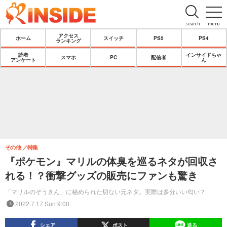
search
menu
アクセス
ホーム
スイッチ
PS5
PS4
ランキング
読者
インサイドちゃ
スマホ
PC
配信者
アンケート
ん
その他
特集
『ポケモン』マリルの体臭を巡るネタが回収さ
れる！？衝撃グッズの販売にファンも驚き
「マリルのぞうきん」に秘められた切ない元ネタ。実際は多分いい匂い？
2022.7.17 Sun 9:00
シェア
ポスト
送る