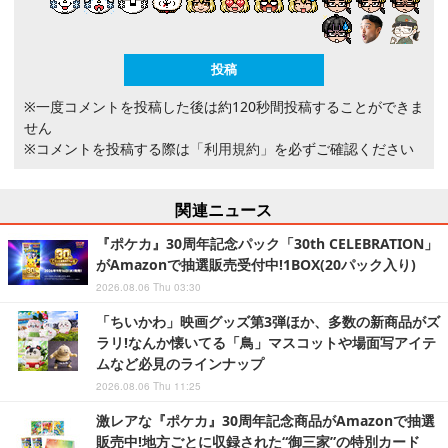
※一度コメントを投稿した後は約120秒間投稿することができま
せん
※コメントを投稿する際は
「利用規約」
を必ずご確認ください
関連ニュース
『ポケカ』30周年記念パック「30th CELEBRATION」
がAmazonで抽選販売受付中!1BOX(20パック入り)
2026.08.06 Thu 03:30
「ちいかわ」映画グッズ第3弾ほか、多数の新商品がズ
ラリ!なんか懐いてる「鳥」マスコットや場面写アイテ
ムなど必見のラインナップ
2026.08.06 Thu 11:25
激レアな『ポケカ』30周年記念商品がAmazonで抽選
販売中!地方ごとに収録された“御三家”の特別カード