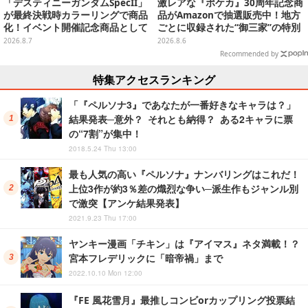
「デスティニーガンダムSpecII」
激レアな『ポケカ』30周年記念商
が最終決戦時カラーリングで商品
品がAmazonで抽選販売中！地方
化！イベント開催記念商品として
ごとに収録された“御三家”の特別
METAL ROBOT魂に新登場
カード
2026.8.7
2026.8.6
Recommended by
特集アクセスランキング
「『ペルソナ3』であなたが一番好きなキャラは？」
結果発表─意外？ それとも納得？ ある2キャラに票
の“7割”が集中！
2018.5.24 Thu 13:00
最も人気の高い『ペルソナ』ナンバリングはこれだ！
上位3作が約3％差の熾烈な争い─派生作もジャンル別
で激突【アンケ結果発表】
2021.9.23 Thu 17:00
ヤンキー漫画「チキン」は『アイマス』ネタ満載！？
宮本フレデリックに「暗帝禍」まで
2022.10.10 Mon 12:00
『FE 風花雪月』最推しコンビorカップリング投票結