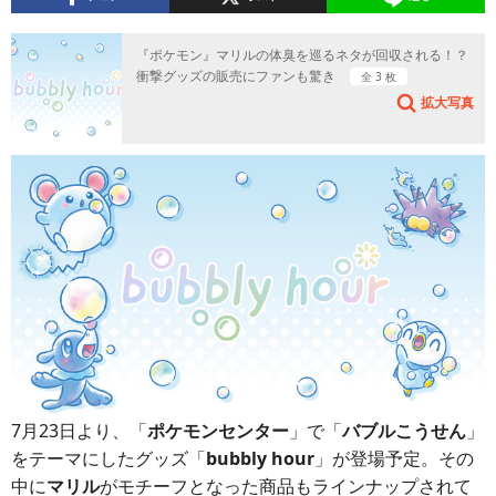
『ポケモン』マリルの体臭を巡るネタが回収される！？
衝撃グッズの販売にファンも驚き
全 3 枚
拡大写真
7月23日より、「
ポケモンセンター
」で「
バブルこうせん
」
をテーマにしたグッズ「
bubbly hour
」が登場予定。その
中に
マリル
がモチーフとなった商品もラインナップされて