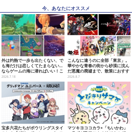
今、あなたにオススメ
外は灼熱で一歩も出たくない、で
こんなに違うのに全部「東京」。
も海だけは恋しくてたまらない…
華やかな青春の街から砂漠に沈ん
ならゲームの海に潜ればいい！こ
だ悪魔の廃墟まで、散策におすす
の夏遊びたいおすすめ海ゲーム5
め東京ゲーム5選【特集】
2026.7.18
2026.8.7
選【特集】
宝多六花たちがボウリングスタイ
マツキヨココカラ×「ちいかわ」