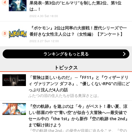
果発表─第3位の“ヒルマリ”を制した第2位、第1位
は…！
2022.4.30 Sat 18:00
『ポケモン』2位は同率の大接戦！歴代シリーズで一
番好きな女性主人公は？（女性編）【アンケート】
2022.3.27 Sun 12:00
ランキングをもっと見る
トピックス
「冒険は楽しいものだ」 ─『FF11』と『ウィザードリ
ィ ヴァリアンツ ダフネ』、"優しくないRPG"の沼にど
っぷり沈んだ4人の話
ふたつの沼の住人たちが語る奥深さとは。
『空の軌跡』を遊ぶのは「今」がベスト！暑い夏、涼
しい部屋の中で“青い空”が似合う大冒険へ―最安値で
セール中の『the 1st』から新作『空の軌跡 the 2nd』
まで駆け抜けよう
『空の軌跡 the 2nd』の発売が目前に迫る今こそ、『空の