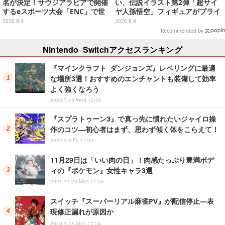
名が決定！サウジアラビアで開催
い、伝説イラスト第2弾「超サイ
するeスポーツ大会「ENC」で世
ヤ人孫悟空」フィギュアがプライ
界に挑む
ズ展開！ビッグサイズの「筋斗
2026.8.4
2026.8.4
雲」エアぐるみも
Recommended by
Nintendo Switchアクセスランキング
『マインクラフト ダンジョンズ』レベリングに最適
な場所3選！おすすめのエンチャントも装備して効率
よく強くなろう
2020.7.15 Wed 12:00
『スプラトゥーン3』で真っ先に慣れたいジャイロ操
作のコツ―初心者はまず、思わず傾く体をこらえて！
2022.9.9 Fri 17:00
11月29日は「いい肉の日」！肉感たっぷり豊満ボデ
ィの『ポケモン』女性キャラ3選
2021.11.29 Mon 11:06
スイッチ『スーパーリアル麻雀PV』が配信停止―表
現修正漏れが原因か
2019.3.18 Mon 17:04