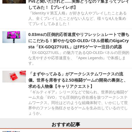
PvEと聞いたけれど……実際どうなの？集まってプレイ
してみた！【プレイレポ】
『Identity V 第五人格』が好きな人やプレイしたことある
人、全くプレイしたことがない人など、様々な4人を集め
てプレイしてみました！
0.03msの圧倒的応答速度やリフレッシュレートで勝ち
にこだわる！鮮やかなQD-OLEDパネル搭載のGigaCry
sta「EX-GDQ271UEL」はFPSゲーマー注目の武器
「EX-GDQ271UEL」の魅力であるQD-OLEDパネルの圧倒的
な見やすさや応答速度を、『Apex Legends』で体感しま
す。
「まずやってみる」がアークシステムワークスの流
儀。世界を席巻する2.5D格闘ゲームの開発の裏側と、
求める人物像【キャリアクエスト】
『ギルティギア』シリーズなどで知られ、世界的な格闘ゲ
ーム大会「EVO」でも圧倒的な存在感を放つアークシステ
ムワークス。同社はどのような組織体制で、いかにして世
界中のファンを熱狂させるゲームを生み出しているのでし
ょうか。
おすすめ記事