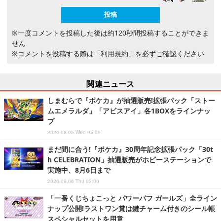
※一度コメントを投稿した後は約120秒間投稿することができま
せん
※コメントを投稿する際は
「利用規約」
を必ずご確認ください
関連ニュース
しまむらで『ポケカ』が抽選販売!拡張パック「ストー
ムエメラルダ」「アビスアイ」各1BOXをラインナッ
プ
2026.08.05 Wed 05:00
まだ間に合う!『ポケカ』30周年記念拡張パック「30t
h CELEBRATION」抽選販売がホビーステーションで
実施中、8月6日まで
2026.08.06 Thu 03:00
「一番くじちょこっと パワーパフ ガールズ」全ライン
ナップ公開!ラストワン賞は鍵チャーム付きのシール帳
スペシャルセットを用意