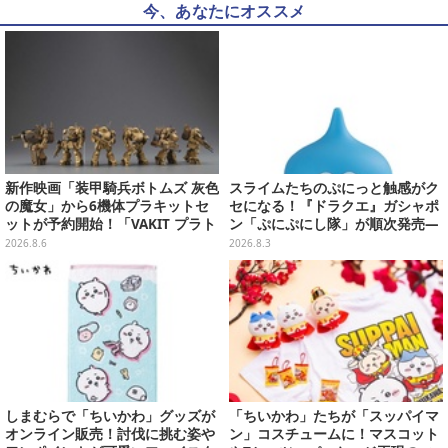
今、あなたにオススメ
新作映画「装甲騎兵ボトムズ 灰色
スライムたちのぷにっと触感がク
の魔女」から6機体プラキットセ
セになる！『ドラクエ』ガシャポ
ットが予約開始！「VAKIT プラト
ン「ぷにぷにし隊」が順次発売―
ーン」第1弾、各部関節可動仕様
全4種ではぐれメタルは固め
2026.8.6
2026.8.3
しまむらで「ちいかわ」グッズが
「ちいかわ」たちが「スッパイマ
オンライン販売！討伐に挑む姿や
ン」コスチュームに！マスコット