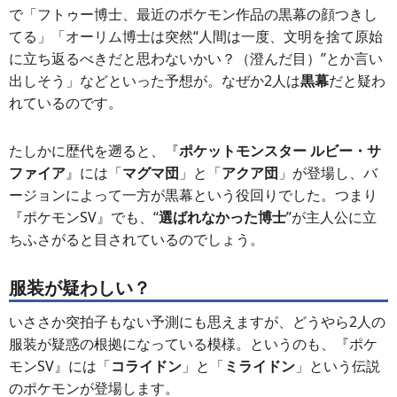
で「フトゥー博士、最近のポケモン作品の黒幕の顔つきし
てる」「オーリム博士は突然“人間は一度、文明を捨て原始
に立ち返るべきだと思わないかい？（澄んだ目）”とか言い
出しそう」などといった予想が。なぜか2人は
黒幕
だと疑わ
れているのです。
たしかに歴代を遡ると、『
ポケットモンスター ルビー・サ
ファイア
』には「
マグマ団
」と「
アクア団
」が登場し、バ
ージョンによって一方が黒幕という役回りでした。つまり
『ポケモンSV』でも、“
選ばれなかった博士
”が主人公に立
ちふさがると目されているのでしょう。
服装が疑わしい？
いささか突拍子もない予測にも思えますが、どうやら2人の
服装が疑惑の根拠になっている模様。というのも、『ポケ
モンSV』には「
コライドン
」と「
ミライドン
」という伝説
のポケモンが登場します。