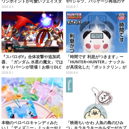
ワンポイントが可愛いフェイスタ
やTシャツ、パッケージ再現のマ
オル、バスマットなど全14種
グネットなど全5アイテム
2026.8.5
2026.8.7
『スパロボY』合体攻撃や追加武
「時間です 利息がつきます」ー
器、「ガンダム 水星の魔女」では
「HUNTER×HUNTER」ナックル
キャリバーンが登場！お祭りDLC
が具現化した「ポットクリン」が
「アニバーサリーエキスパンショ
貯金箱としてプライズ展開
2026.8.1
2026.8.6
ンパック」8月5日配信
本物のペロペロキャンディみた
「映画ちいかわ 人魚の島のひみ
い！「ディズニー」ミッキーやミ
つ」キラキラキーホルダーがカプ