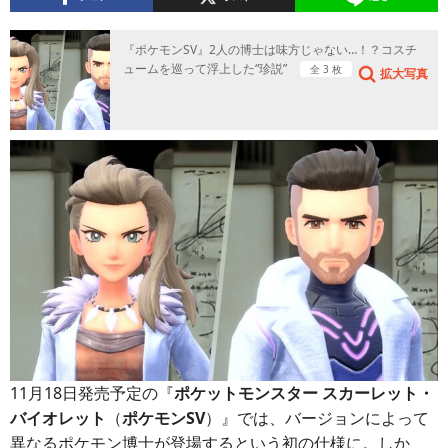
『ポケモンSV』2人の博士は味方じゃない…！？コスチ
ュームを巡って浮上した“珍説”
全 3 枚
拡大写真
11月18日発売予定の『
ポケットモンスター スカーレット・
バイオレット
（
ポケモンSV
）』では、バージョンによって
異なるポケモン博士が登場するという初の仕様に。しか