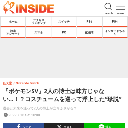
search
menu
アクセス
ホーム
スイッチ
PS5
PS4
ランキング
読者
インサイドちゃ
スマホ
PC
配信者
アンケート
ん
任天堂
Nintendo Switch
『ポケモンSV』2人の博士は味方じゃな
い…！？コスチュームを巡って浮上した“珍説”
過去と未来を巡って2人の博士が立ちふさがる？
2022.7.16 Sat 10:00
シェア
ポスト
送る