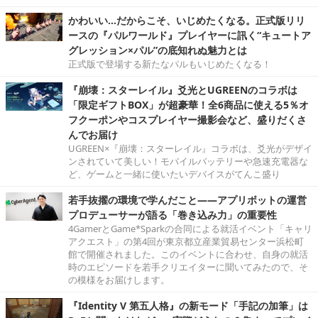
かわいい…だからこそ、いじめたくなる。正式版リリ
ースの『パルワールド』プレイヤーに訊く“キュートア
グレッション×パル”の底知れぬ魅力とは
正式版で登場する新たなパルもいじめたくなる！
『崩壊：スターレイル』爻光とUGREENのコラボは
「限定ギフトBOX」が超豪華！全6商品に使える5％オ
フクーポンやコスプレイヤー撮影会など、盛りだくさ
んでお届け
UGREEN×『崩壊：スターレイル』コラボは、爻光がデザイ
ンされていて美しい！モバイルバッテリーや急速充電器な
ど、ゲームと一緒に使いたいデバイスがてんこ盛り
若手抜擢の環境で学んだこと――アプリボットの運営
プロデューサーが語る「巻き込み力」の重要性
4GamerとGame*Sparkの合同による就活イベント「キャリ
アクエスト」の第4回が東京都立産業貿易センター浜松町
館で開催されました。このイベントに合わせ、自身の就活
時のエピソードを若手クリエイターに聞いてみたので、そ
の模様をお届けします。
『Identity V 第五人格』の新モード「手記の加筆」は