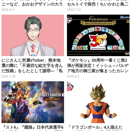
ニーなど、おかおデザインのカラ
セルトイで発売！ちいかわと島二
フルチャーム全10種が8月31日発
郎など全8種、2個セットのスペシ
2026.8.4
2026.7.22
売
ャル仕様も
にじさんじ所属VTuber、熊本地
『ポケモン』30周年一番くじ第2
震の際に「不適切な絵文字を含ん
弾が再販決定！イッシュ～パルデ
だ投稿」をしたとして謝罪―「私
ア地方の御三家が集まったカレン
の認識と確認が至らず…」
ダー、ぬいぐるみなど記念グッズ
2026.7.30
2026.8.5
盛りだくさん
『スト6』『餓狼』日本代表選手6
「ドラゴンボール」4人揃えた