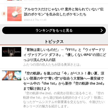
アルセウスだけじゃない!? 意外と知られていない“伝
説のポケモン”を生み出したポケモンたち
2022.2.3 Thu 11:45
ランキングをもっと見る
トピックス
「冒険は楽しいものだ」 ─『FF11』と『ウィザードリ
ィ ヴァリアンツ ダフネ』、"優しくないRPG"の沼にど
っぷり沈んだ4人の話
ふたつの沼の住人たちが語る奥深さとは。
『空の軌跡』を遊ぶのは「今」がベスト！暑い夏、涼
しい部屋の中で“青い空”が似合う大冒険へ―最安値で
セール中の『the 1st』から新作『空の軌跡 the 2nd』
まで駆け抜けよう
『空の軌跡 the 2nd』の発売が目前に迫る今こそ、『空の
軌跡 the 1st』から遊び始める絶好のタイミング！ 快適に
なったゲームシステムや新要素を交えながら、今遊びたい
本シリーズの魅力を紹介します。