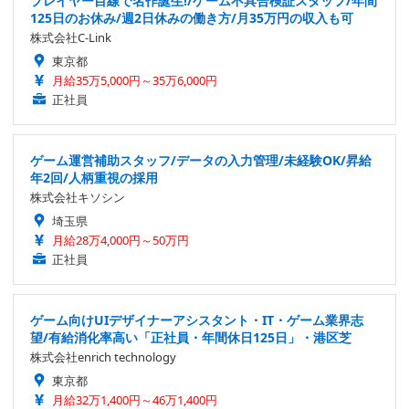
プレイヤー目線で名作誕生!/ゲーム不具合検証スタッフ/年間
125日のお休み/週2日休みの働き方/月35万円の収入も可
株式会社C-Link
東京都
月給35万5,000円～35万6,000円
正社員
ゲーム運営補助スタッフ/データの入力管理/未経験OK/昇給
年2回/人柄重視の採用
株式会社キソシン
埼玉県
月給28万4,000円～50万円
正社員
ゲーム向けUIデザイナーアシスタント・IT・ゲーム業界志
望/有給消化率高い「正社員・年間休日125日」・港区芝
株式会社enrich technology
東京都
月給32万1,400円～46万1,400円