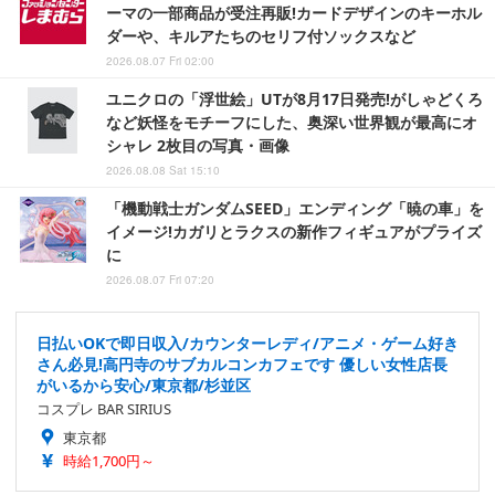
ーマの一部商品が受注再販!カードデザインのキーホル
ダーや、キルアたちのセリフ付ソックスなど
2026.08.07 Fri 02:00
ユニクロの「浮世絵」UTが8月17日発売!がしゃどくろ
など妖怪をモチーフにした、奥深い世界観が最高にオ
シャレ 2枚目の写真・画像
2026.08.08 Sat 15:10
「機動戦士ガンダムSEED」エンディング「暁の車」を
イメージ!カガリとラクスの新作フィギュアがプライズ
に
2026.08.07 Fri 07:20
日払いOKで即日収入/カウンターレディ/アニメ・ゲーム好き
さん必見!高円寺のサブカルコンカフェです 優しい女性店長
がいるから安心/東京都/杉並区
コスプレ BAR SIRIUS
東京都
時給1,700円～