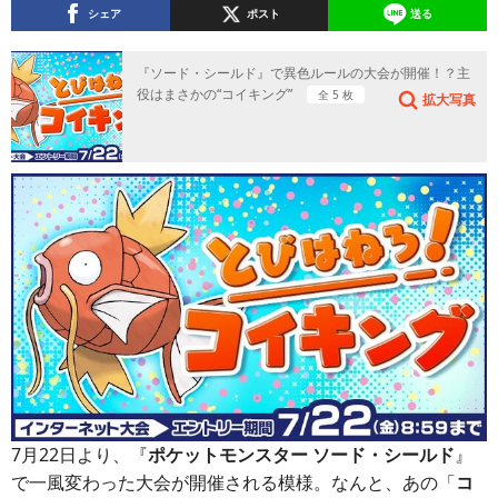
シェア
ポスト
送る
『ソード・シールド』で異色ルールの大会が開催！？主
役はまさかの“コイキング”
全 5 枚
拡大写真
7月22日より、『
ポケットモンスター ソード・シールド
』
で一風変わった大会が開催される模様。なんと、あの「
コ