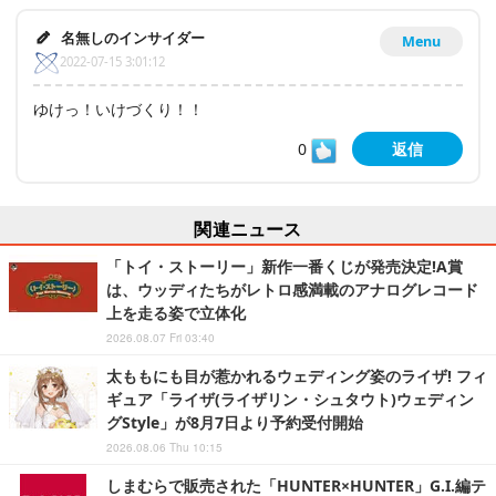
名無しのインサイダー
Menu
2022-07-15 3:01:12
ゆけっ！いけづくり！！
0
返信
関連ニュース
「トイ・ストーリー」新作一番くじが発売決定!A賞
は、ウッディたちがレトロ感満載のアナログレコード
上を走る姿で立体化
2026.08.07 Fri 03:40
太ももにも目が惹かれるウェディング姿のライザ! フィ
ギュア「ライザ(ライザリン・シュタウト)ウェディン
グStyle」が8月7日より予約受付開始
2026.08.06 Thu 10:15
しまむらで販売された「HUNTER×HUNTER」G.I.編テ