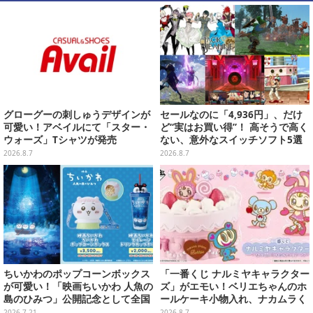
グローグーの刺しゅうデザインが
セールなのに「4,936円」、だけ
可愛い！アベイルにて「スター・
ど“実はお買い得”！ 高そうで高く
ウォーズ」Tシャツが発売
ない、意外なスイッチソフト5選
2026.8.7
2026.8.7
ちいかわのポップコーンボックス
「一番くじ ナルミヤキャラクター
が可愛い！「映画ちいかわ 人魚の
ズ」がエモい！ベリエちゃんのホ
島のひみつ」公開記念として全国
ールケーキ小物入れ、ナカムラく
劇場で販売決定、セイレーンドリ
んのマスコットなどがズラリ
2026.7.21
2026.8.7