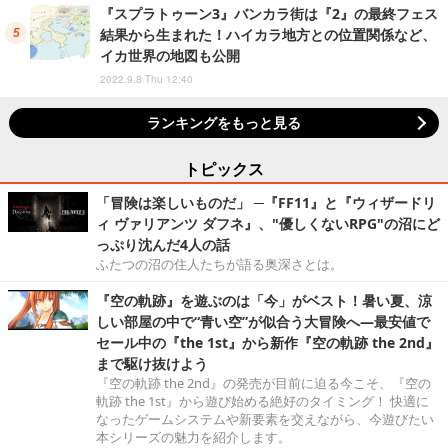
『スプラトゥーン3』バンカラ街は『2』の最終フェス
結果から生まれた！ハイカラ地方との位置関係など、
イカ世界の地図も公開
2022.9.8 Thu 12:40
ランキングをもっと見る
トピックス
「冒険は楽しいものだ」 ─『FF11』と『ウィザードリ
ィ ヴァリアンツ ダフネ』、"優しくないRPG"の沼にど
っぷり沈んだ4人の話
ふたつの沼の住人たちが語る奥深さとは。
『空の軌跡』を遊ぶのは「今」がベスト！暑い夏、涼
しい部屋の中で“青い空”が似合う大冒険へ―最安値で
セール中の『the 1st』から新作『空の軌跡 the 2nd』
まで駆け抜けよう
『空の軌跡 the 2nd』の発売が目前に迫る今こそ、『空の
軌跡 the 1st』から遊び始める絶好のタイミング！ 快適に
なったゲームシステムや新要素を交えながら、今遊びたい
本シリーズの魅力を紹介します。