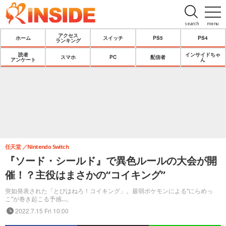
search
menu
アクセス
ホーム
スイッチ
PS5
PS4
ランキング
読者
インサイドちゃ
スマホ
PC
配信者
アンケート
ん
任天堂
Nintendo Switch
『ソード・シールド』で異色ルールの大会が開
催！？主役はまさかの“コイキング”
突如発表された「とびはねろ！コイキング」。最弱ポケモンによる“にらめっ
こ”が巻き起こる予感…。
2022.7.15 Fri 10:00