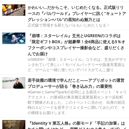
かわいい…だからこそ、いじめたくなる。正式版リリ
ースの『パルワールド』プレイヤーに訊く“キュートア
グレッション×パル”の底知れぬ魅力とは
正式版で登場する新たなパルもいじめたくなる！
『崩壊：スターレイル』爻光とUGREENのコラボは
「限定ギフトBOX」が超豪華！全6商品に使える5％オ
フクーポンやコスプレイヤー撮影会など、盛りだくさ
んでお届け
UGREEN×『崩壊：スターレイル』コラボは、爻光がデザイ
ンされていて美しい！モバイルバッテリーや急速充電器な
ど、ゲームと一緒に使いたいデバイスがてんこ盛り
若手抜擢の環境で学んだこと――アプリボットの運営
プロデューサーが語る「巻き込み力」の重要性
4GamerとGame*Sparkの合同による就活イベント「キャリ
アクエスト」の第4回が東京都立産業貿易センター浜松町
館で開催されました。このイベントに合わせ、自身の就活
時のエピソードを若手クリエイターに聞いてみたので、そ
の模様をお届けします。
『Identity V 第五人格』の新モード「手記の加筆」は