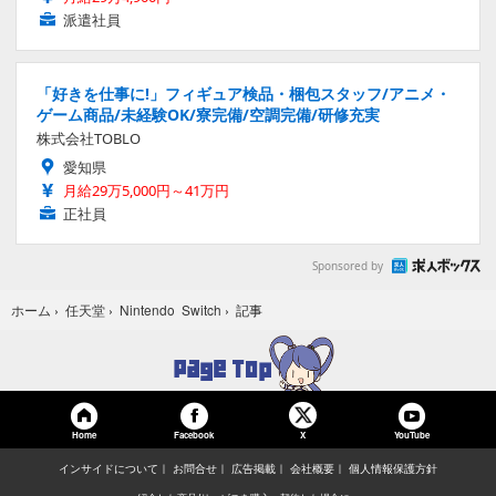
派遣社員
「好きを仕事に!」フィギュア検品・梱包スタッフ/アニメ・
ゲーム商品/未経験OK/寮完備/空調完備/研修充実
株式会社TOBLO
愛知県
月給29万5,000円～41万円
正社員
Sponsored by
記事
ホーム
›
任天堂
›
Nintendo Switch
›
Home
Facebook
YouTube
X
インサイドについて
お問合せ
広告掲載
会社概要
個人情報保護方針