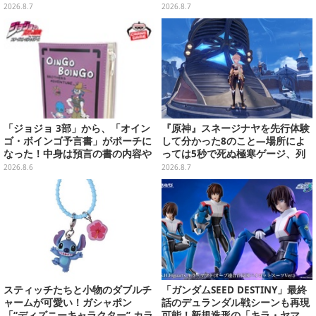
キーホルダーや、キルアたちのセ
ン全4種が8月下旬プライズ展開
2026.8.7
2026.8.7
リフ付ソックスなど
「ジョジョ 3部」から、「オイン
『原神』スネージナヤを先行体験
ゴ・ボインゴ予言書」がポーチに
して分かった8のこと―場所によ
なった！中身は預言の書の内容や
っては5秒で死ぬ極寒ゲージ、列
アニメ総柄デザインをプリント
車は“ダイナミック途中下車”可能
2026.8.6
2026.8.7
など自由度高め
スティッチたちと小物のダブルチ
「ガンダムSEED DESTINY」最終
ャームが可愛い！ガシャポン
話のデュランダル戦シーンも再現
「“ディズニーキャラクター” カラ
可能！新規造形の「キラ・ヤマ