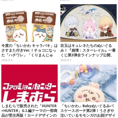
ンクカップホルダーも
今度の「ちいかわ キャラパキ」は
目玉はキュレネたちのぬいぐる
さすまた付きVer.！チョコになっ
み！『崩壊：スターレイル』一番
た「ハチワレ」「くりまんじゅ
くじ第3弾全ラインナップ公開、
う」たちも可愛い全8種
美麗ビジュアルのアクリルボード
2026.8.4
2026.8.7
など用意
しまむらで販売された「HUNTER
「ちいかわ」Babyぬいぐるみパ
×HUNTER」G.I.編テーマの一部商
スケースポーチ第2弾！うさぎや
品が受注再販！カードデザインの
泣いているモモンガのお顔デザイ