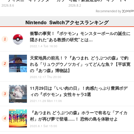
フルマルチチャーム」が発売
ト」アクションフィギュアが予約
2026.8.6
2026.8.2
受付実施
Recommended by
Nintendo Switchアクセスランキング
衝撃の事実！『ポケモン』モンスターボールの誕生に
隠された“ある教授の研究”とは…
2022.1.4 Tue 16:00
天変地異の前兆！？『あつまれ どうぶつの森』で釣
れる「リュウグウノツカイ」ってどんな魚？【平坂寛
の『あつ森』博物誌】
2020.12.17 Thu 20:00
11月29日は「いい肉の日」！肉感たっぷり豊満ボデ
ィの『ポケモン』女性キャラ3選
2021.11.29 Mon 11:06
『あつまれ どうぶつの森』ホラーで有名な「アイカ
村」が再び夢で登場……！ 恐怖の島を体験せよ
2020.8.1 Sat 15:00