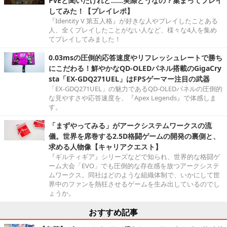
PvEと聞いたけれど……実際どうなの？集まってプレイ
してみた！【プレイレポ】
『Identity V 第五人格』が好きな人やプレイしたことある
人、全くプレイしたことがない人など、様々な4人を集め
てプレイしてみました！
0.03msの圧倒的応答速度やリフレッシュレートで勝ち
にこだわる！鮮やかなQD-OLEDパネル搭載のGigaCry
sta「EX-GDQ271UEL」はFPSゲーマー注目の武器
「EX-GDQ271UEL」の魅力であるQD-OLEDパネルの圧倒的
な見やすさや応答速度を、『Apex Legends』で体感しま
す。
「まずやってみる」がアークシステムワークスの流
儀。世界を席巻する2.5D格闘ゲームの開発の裏側と、
求める人物像【キャリアクエスト】
『ギルティギア』シリーズなどで知られ、世界的な格闘ゲ
ーム大会「EVO」でも圧倒的な存在感を放つアークシステ
ムワークス。同社はどのような組織体制で、いかにして世
界中のファンを熱狂させるゲームを生み出しているのでし
ょうか。
おすすめ記事