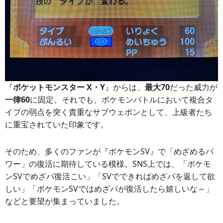
『
ポケットモンスター X・Y
』からは、
最大70
だった威力が
一律60
に固定。それでも、ポケモンバトルにおいて複合タ
イプの弱点を突く貴重なサブウェポンとして、上級者たち
に重宝されていた印象です。
そのため、多くのファンが『ポケモンSV』で「めざめるパ
ワー」の復活に期待している模様。SNS上では、「ポケモ
ンSVでめざパ復活こい」「SVでできればめざパを返して欲
しい」「ポケモンSVではめざパが復活したら嬉しいな～」
などと要望が集まっていました。