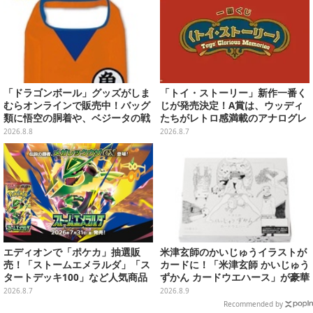
「ドラゴンボール」グッズがしま
「トイ・ストーリー」新作一番く
むらオンラインで販売中！バッグ
じが発売決定！A賞は、ウッディ
類に悟空の胴着や、ベジータの戦
たちがレトロ感満載のアナログレ
闘服を大胆デザイン
コード上を走る姿で立体化
2026.8.8
2026.8.7
エディオンで「ポケカ」抽選販
米津玄師のかいじゅうイラストが
売！「ストームエメラルダ」「ス
カードに！「米津玄師 かいじゅう
タートデッキ100」など人気商品
ずかん カードウエハース」が豪華
が対象
ラインナップ
2026.8.7
2026.8.9
Recommended by