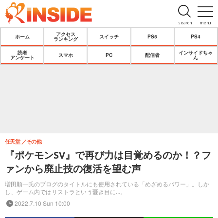
search
menu
アクセス
ホーム
スイッチ
PS5
PS4
ランキング
読者
インサイドちゃ
スマホ
PC
配信者
アンケート
ん
任天堂
その他
『ポケモンSV』で再び力は目覚めるのか！？フ
ァンから廃止技の復活を望む声
増田順一氏のブログのタイトルにも使用されている「めざめるパワー」。しか
し、ゲーム内ではリストラという憂き目に…。
2022.7.10 Sun 10:00