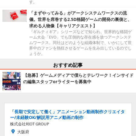
す。
「まずやってみる」がアークシステムワークスの流
儀。世界を席巻する2.5D格闘ゲームの開発の裏側と、
求める人物像【キャリアクエスト】
『ギルティギア』シリーズなどで知られ、世界的な格闘ゲ
ーム大会「EVO」でも圧倒的な存在感を放つアークシステ
ムワークス。同社はどのような組織体制で、いかにして世
界中のファンを熱狂させるゲームを生み出しているのでし
ょうか。
おすすめ記事
【急募】ゲームメディアで僕らとテレワーク！インサイド
の編集スタッフorライターを募集中
「長期で安定して働く」アニメーション動画制作クリエイタ
ー/未経験OK/解説用アニメ動画の制作
株式会社RIOT GROUP
大阪府