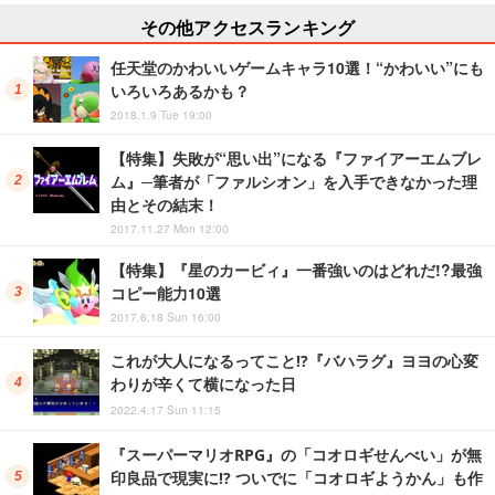
その他アクセスランキング
任天堂のかわいいゲームキャラ10選！“かわいい”にも
いろいろあるかも？
2018.1.9 Tue 19:00
【特集】失敗が“思い出”になる『ファイアーエムブレ
ム』─筆者が「ファルシオン」を入手できなかった理
由とその結末！
2017.11.27 Mon 12:00
【特集】『星のカービィ』一番強いのはどれだ!?最強
コピー能力10選
2017.6.18 Sun 16:00
これが大人になるってこと!?『バハラグ』ヨヨの心変
わりが辛くて横になった日
2022.4.17 Sun 11:15
『スーパーマリオRPG』の「コオロギせんべい」が無
印良品で現実に!? ついでに「コオロギようかん」も作