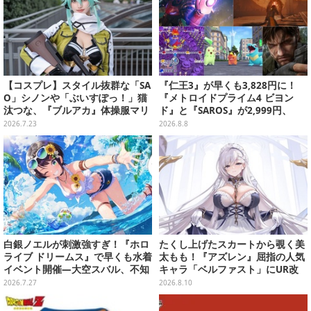
【コスプレ】スタイル抜群な「SA
『仁王3』が早くも3,828円に！
O」シノンや「ぶいすぽっ！」猫
『メトロイドプライム4 ビヨン
汰つな、『ブルアカ』体操服マリ
ド』と『SAROS』が2,999円、
ーまで“アコスタ池袋”美麗レイヤ
『メタルギアソリッド Δ』は2,49
2026.7.23
2026.8.8
ー11選【写真50枚】
9円─ゲオ店舗＆ストアのゲームセ
ールは8月8日から
白銀ノエルが刺激強すぎ！『ホロ
たくし上げたスカートから覗く美
ライブ ドリームス』で早くも水着
太もも！『アズレン』屈指の人気
イベント開催―大空スバル、不知
キャラ「ベルファスト」にUR改
火フレアら5人が夏の装いで登場
造実装―メイド服も新デザインに
2026.7.27
2026.8.10
お着替え