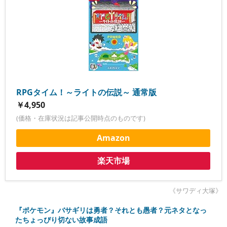
RPGタイム！～ライトの伝説～ 通常版
￥4,950
(価格・在庫状況は記事公開時点のものです)
Amazon
楽天市場
《サワディ大塚》
『ポケモン』バサギリは勇者？それとも愚者？元ネタとなっ
たちょっぴり切ない故事成語