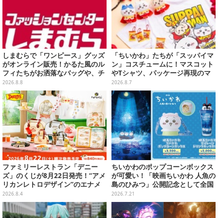
しまむらで「ワンピース」グッズ
「ちいかわ」たちが「スッパイマ
がオンライン販売！かるた風のル
ン」コスチュームに！マスコット
フィたちがお洒落なバッグや、チ
やTシャツ、パッケージ再現のマ
ョッパーが可愛いサンダルも
グネットなど全5アイテム
2026.8.8
2026.8.7
ファミリーレストラン「デニー
ちいかわのポップコーンボックス
ズ」のくじが8月22日発売！“アメ
が可愛い！「映画ちいかわ 人魚の
リカンレトロデザイン”のエナメ
島のひみつ」公開記念として全国
ルバッグやTシャツなど、日常使
劇場で販売決定、セイレーンドリ
2026.8.4
2026.7.21
いできるグッズを用意
ンクカップホルダーも