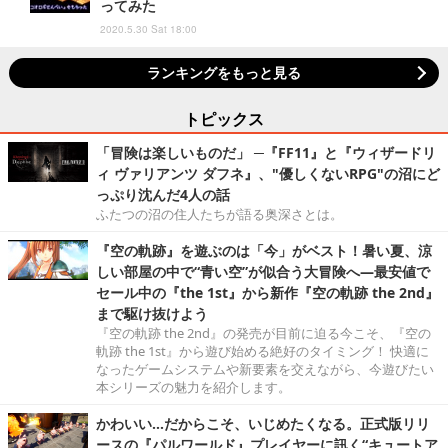
ってみた
2020.5.30 Sat 18:00
ランキングをもっと見る
トピックス
「冒険は楽しいものだ」 ─『FF11』と『ウィザードリ
ィ ヴァリアンツ ダフネ』、"優しくないRPG"の沼にど
っぷり沈んだ4人の話
ふたつの沼の住人たちが語る奥深さとは。
『空の軌跡』を遊ぶのは「今」がベスト！暑い夏、涼
しい部屋の中で“青い空”が似合う大冒険へ―最安値で
セール中の『the 1st』から新作『空の軌跡 the 2nd』
まで駆け抜けよう
『空の軌跡 the 2nd』の発売が目前に迫る今こそ、『空の
軌跡 the 1st』から遊び始める絶好のタイミング！ 快適に
なったゲームシステムや新要素を交えながら、今遊びたい
本シリーズの魅力を紹介します。
かわいい…だからこそ、いじめたくなる。正式版リリ
ースの『パルワールド』プレイヤーに訊く“キュートア