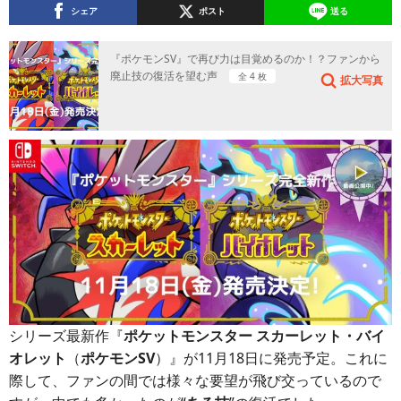
シェア
ポスト
送る
『ポケモンSV』で再び力は目覚めるのか！？ファンから
廃止技の復活を望む声
全 4 枚
拡大写真
シリーズ最新作『
ポケットモンスター スカーレット・バイ
オレット
（
ポケモンSV
）』が11月18日に発売予定。これに
際して、ファンの間では様々な要望が飛び交っているので