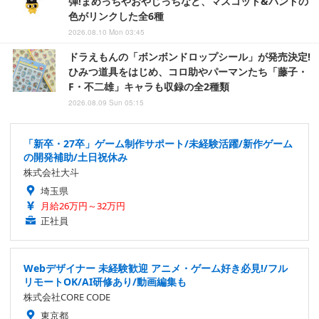
弾!まめっちやおやじっちなど、マスコット&バンドの
色がリンクした全6種
2026.08.10 Mon 03:45
ドラえもんの「ボンボンドロップシール」が発売決定!
ひみつ道具をはじめ、コロ助やパーマンたち「藤子・
F・不二雄」キャラも収録の全2種類
2026.08.09 Sun 05:15
「新卒・27卒」ゲーム制作サポート/未経験活躍/新作ゲーム
の開発補助/土日祝休み
株式会社大斗
埼玉県
月給26万円～32万円
正社員
Webデザイナー 未経験歓迎 アニメ・ゲーム好き必見!/フル
リモートOK/AI研修あり/動画編集も
株式会社CORE CODE
東京都