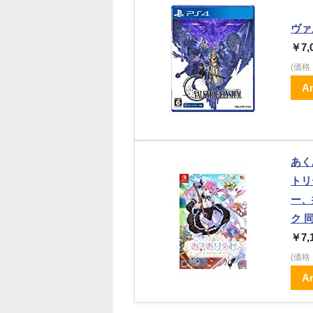
ヴァ
￥7,
(価
A
あく
トリ
ー、
ク 
￥7,
(価
A