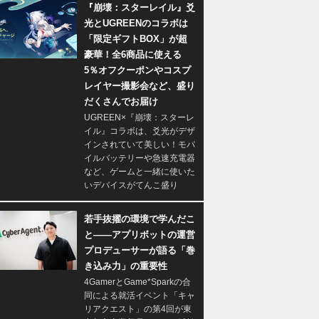
『崩壊：スターレイル』爻
光とUGREENのコラボは
「限定ギフトBOX」が超
豪華！全6商品に使える
5％オフクーポンやコスプ
レイヤー撮影会など、盛り
だくさんでお届け
UGREEN×『崩壊：スターレ
イル』コラボは、爻光がデザ
インされていて美しい！モバ
イルバッテリーや急速充電器
など、ゲームと一緒に使いた
いデバイスがてんこ盛り
若手抜擢の環境で学んだこ
と――アプリボットの運営
プロデューサーが語る「巻
き込み力」の重要性
4GamerとGame*Sparkの合
同による就活イベント「キャ
リアクエスト」の第4回が東