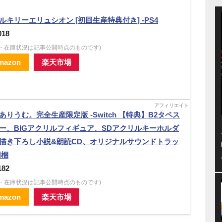
ルキリーエリュシオン [初回生産特典付き] -PS4
018
格・在庫状況は記事公開時点のものです)
mazon
楽天市場
ありうむ。完全生産限定版 -Switch 【特典】B2タペス
ー、BIGアクリルフィギュア、SDアクリルキーホルダ
描き下ろし小説&朗読CD、オリジナルサウンドトラッ
同梱
182
格・在庫状況は記事公開時点のものです)
mazon
楽天市場