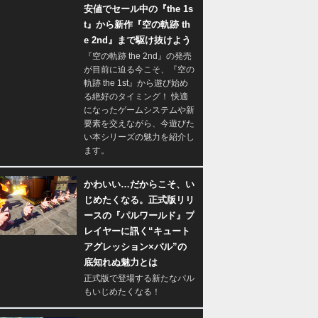
安値でセール中の『the 1s
t』から新作『空の軌跡 th
e 2nd』まで駆け抜けよう
『空の軌跡 the 2nd』の発売
が目前に迫る今こそ、『空の
軌跡 the 1st』から遊び始め
る絶好のタイミング！ 快適
になったゲームシステムや新
要素を交えながら、今遊びた
い本シリーズの魅力を紹介し
ます。
かわいい…だからこそ、い
じめたくなる。正式版リリ
ースの『パルワールド』プ
レイヤーに訊く“キュート
アグレッション×パル”の
底知れぬ魅力とは
正式版で登場する新たなパル
もいじめたくなる！