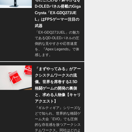
D-OLEDパネル搭載のGiga
Crysta「EX-GDQ271UE
L」はFPSゲーマー注目の
武器
「EX-GDQ271UEL」の魅力
であるQD-OLEDパネルの圧
倒的な見やすさや応答速度
を、『Apex Legends』で体
感します。
「まずやってみる」がアー
クシステムワークスの流
儀。世界を席巻する2.5D
格闘ゲームの開発の裏側
と、求める人物像【キャリ
アクエスト】
『ギルティギア』シリーズな
どで知られ、世界的な格闘ゲ
ーム大会「EVO」でも圧倒
的な存在感を放つアークシス
テムワークス。同社はどのよ