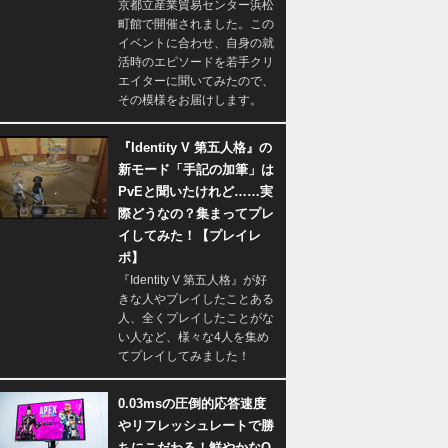
京都立産業貿易センター浜松
町館で開催されました。この
イベントに合わせ、自身の就
活時のエピソードを若手クリ
エイターに聞いてみたので、
その模様をお届けします。
『Identity V 第五人格』の
新モード「手記の加筆」は
PvEと聞いたけれど……実
際どうなの？集まってプレ
イしてみた！【プレイレ
ポ】
『Identity V 第五人格』が好
きな人やプレイしたことある
人、全くプレイしたことがな
い人など、様々な4人を集め
てプレイしてみました！
0.03msの圧倒的応答速度
やリフレッシュレートで勝
ちにこだわる！鮮やかなQ