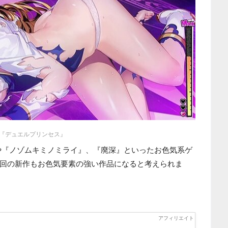
『デュエルプリンセス』
ス』や『ノゾムキミノミライ』、『廃深』といったお色気系ゲ
回の新作もお色気要素の強い作品になると考えられま