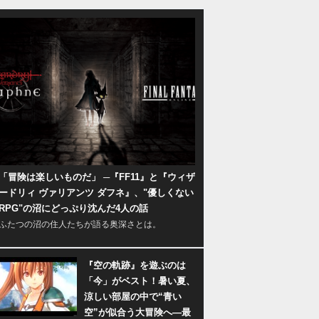
「冒険は楽しいものだ」 ─『FF11』と『ウィザ
ードリィ ヴァリアンツ ダフネ』、"優しくない
RPG"の沼にどっぷり沈んだ4人の話
ふたつの沼の住人たちが語る奥深さとは。
『空の軌跡』を遊ぶのは
「今」がベスト！暑い夏、
涼しい部屋の中で“青い
空”が似合う大冒険へ―最