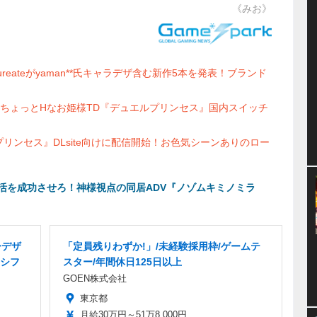
《みお》
eateがyaman**氏キャラデザ含む新作5本を発表！ブランド
ちょっとHなお姫様TD『デュエルプリンセス』国内スイッチ
リンセス』DLsite向けに配信開始！お色気シーンありのロー
活を成功させろ！神様視点の同居ADV『ノゾムキミノミラ
ーデザ
「定員残りわずか!」/未経験採用枠/ゲームテ
シフ
スター/年間休日125日以上
GOEN株式会社
東京都
月給30万円～51万8,000円