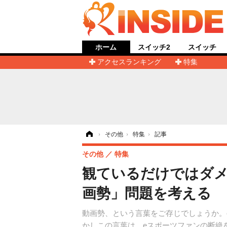
ホーム
スイッチ2
スイッチ
アクセスランキング
特集
ホーム
›
その他
›
特集
›
記事
その他
特集
観ているだけではダメ
画勢」問題を考える
動画勢、という言葉をご存じでしょうか。
かしこの言葉は、eスポーツファンの断絶