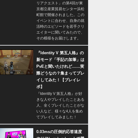
リアクエスト」の第4回が東
京都立産業貿易センター浜松
町館で開催されました。この
イベントに合わせ、自身の就
活時のエピソードを若手クリ
エイターに聞いてみたので、
その模様をお届けします。
『Identity V 第五人格』の
新モード「手記の加筆」は
PvEと聞いたけれど……実
際どうなの？集まってプレ
イしてみた！【プレイレ
ポ】
『Identity V 第五人格』が好
きな人やプレイしたことある
人、全くプレイしたことがな
い人など、様々な4人を集め
てプレイしてみました！
0.03msの圧倒的応答速度