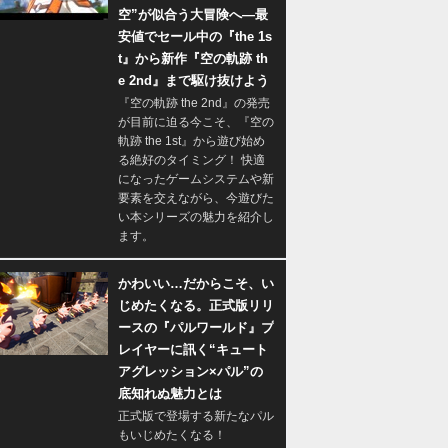
空”が似合う大冒険へ―最
安値でセール中の『the 1s
t』から新作『空の軌跡 th
e 2nd』まで駆け抜けよう
『空の軌跡 the 2nd』の発売
が目前に迫る今こそ、『空の
軌跡 the 1st』から遊び始め
る絶好のタイミング！ 快適
になったゲームシステムや新
要素を交えながら、今遊びた
い本シリーズの魅力を紹介し
ます。
かわいい…だからこそ、い
じめたくなる。正式版リリ
ースの『パルワールド』プ
レイヤーに訊く“キュート
アグレッション×パル”の
底知れぬ魅力とは
正式版で登場する新たなパル
もいじめたくなる！