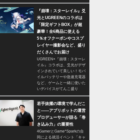
『崩壊：スターレイル』爻
光とUGREENのコラボは
「限定ギフトBOX」が超
豪華！全6商品に使える
5％オフクーポンやコスプ
レイヤー撮影会など、盛り
だくさんでお届け
UGREEN×『崩壊：スターレ
イル』コラボは、爻光がデザ
インされていて美しい！モバ
イルバッテリーや急速充電器
など、ゲームと一緒に使いた
いデバイスがてんこ盛り
若手抜擢の環境で学んだこ
と――アプリボットの運営
プロデューサーが語る「巻
き込み力」の重要性
4GamerとGame*Sparkの合
同による就活イベント「キャ