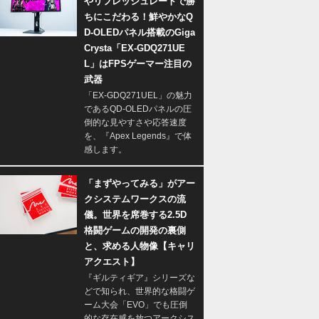
やリフレッシュレートで勝
ちにこだわる！鮮やかなQ
D-OLEDパネル搭載のGiga
Crysta「EX-GDQ271UE
L」はFPSゲーマー注目の
武器
「EX-GDQ271UEL」の魅力
であるQD-OLEDパネルの圧
倒的な見やすさや応答速度
を、『Apex Legends』で体
感します。
「まずやってみる」がアー
クシステムワークスの流
儀。世界を席巻する2.5D
格闘ゲームの開発の裏側
と、求める人物像【キャリ
アクエスト】
『ギルティギア』シリーズな
どで知られ、世界的な格闘ゲ
ーム大会「EVO」でも圧倒
的な存在感を放つアークシス