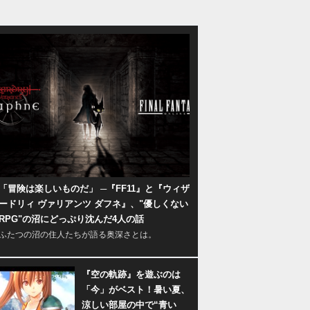
「冒険は楽しいものだ」 ─『FF11』と『ウィザ
ードリィ ヴァリアンツ ダフネ』、"優しくない
RPG"の沼にどっぷり沈んだ4人の話
ふたつの沼の住人たちが語る奥深さとは。
『空の軌跡』を遊ぶのは
「今」がベスト！暑い夏、
涼しい部屋の中で“青い