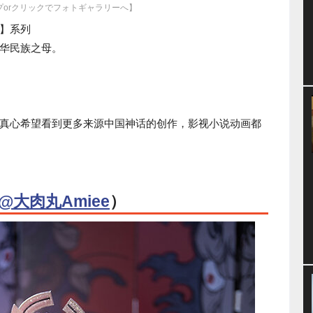
プorクリックでフォトギャラリーへ】
】系列
华民族之母。
真心希望看到更多来源中国神话的创作，影视小说动画都
@大肉丸Amiee
）