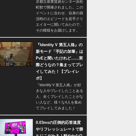
京都立産業貿易センター浜松
町館で開催されました。この
イベントに合わせ、自身の就
活時のエピソードを若手クリ
エイターに聞いてみたので、
その模様をお届けします。
『Identity V 第五人格』の
新モード「手記の加筆」は
PvEと聞いたけれど……実
際どうなの？集まってプレ
イしてみた！【プレイレ
ポ】
『Identity V 第五人格』が好
きな人やプレイしたことある
人、全くプレイしたことがな
い人など、様々な4人を集め
てプレイしてみました！
0.03msの圧倒的応答速度
やリフレッシュレートで勝
ちにこだわる！鮮やかなQ