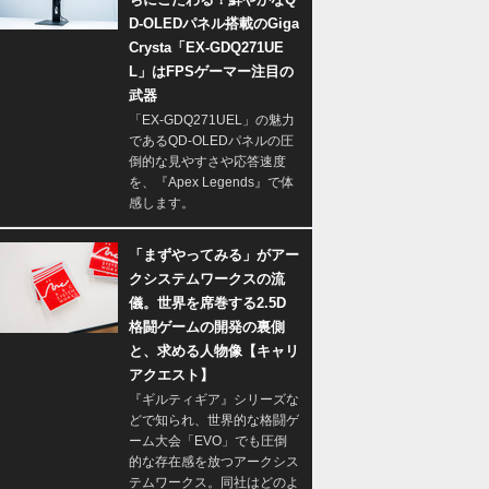
D-OLEDパネル搭載のGiga
Crysta「EX-GDQ271UE
L」はFPSゲーマー注目の
武器
「EX-GDQ271UEL」の魅力
であるQD-OLEDパネルの圧
倒的な見やすさや応答速度
を、『Apex Legends』で体
感します。
「まずやってみる」がアー
クシステムワークスの流
儀。世界を席巻する2.5D
格闘ゲームの開発の裏側
と、求める人物像【キャリ
アクエスト】
『ギルティギア』シリーズな
どで知られ、世界的な格闘ゲ
ーム大会「EVO」でも圧倒
的な存在感を放つアークシス
テムワークス。同社はどのよ