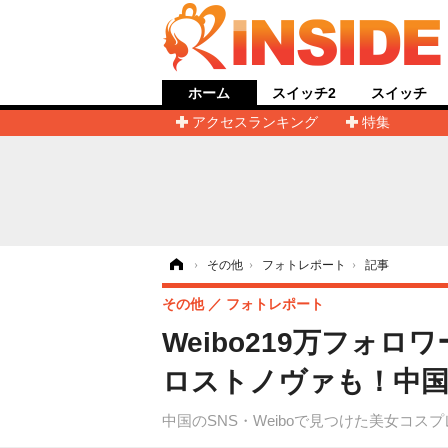
ホーム
スイッチ2
スイッチ
アクセスランキング
特集
ホーム
›
その他
›
フォトレポート
›
記事
その他
フォトレポート
Weibo219万フォ
ロストノヴァも！中国
中国のSNS・Weiboで見つけた美女コ