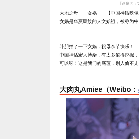
【画像タッ
大地之母——女娲——【中国神话映像
女娲是华夏民族的人文始祖，被称为中
斗胆拍了一下女娲，祝母亲节快乐！
中国神话宏大博杂，有太多值得挖掘，
可以呀！这是我们的底蕴，别人偷不走
大肉丸Amiee（Weibo：