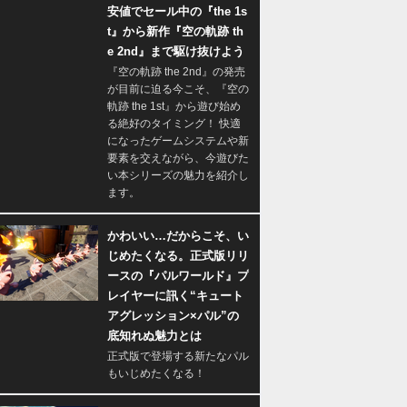
安値でセール中の『the 1s
t』から新作『空の軌跡 th
e 2nd』まで駆け抜けよう
『空の軌跡 the 2nd』の発売
が目前に迫る今こそ、『空の
軌跡 the 1st』から遊び始め
る絶好のタイミング！ 快適
になったゲームシステムや新
要素を交えながら、今遊びた
い本シリーズの魅力を紹介し
ます。
かわいい…だからこそ、い
じめたくなる。正式版リリ
ースの『パルワールド』プ
レイヤーに訊く“キュート
アグレッション×パル”の
底知れぬ魅力とは
正式版で登場する新たなパル
もいじめたくなる！