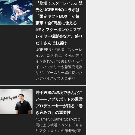
『崩壊：スターレイル』爻
光とUGREENのコラボは
「限定ギフトBOX」が超
豪華！全6商品に使える
5％オフクーポンやコスプ
レイヤー撮影会など、盛り
だくさんでお届け
UGREEN×『崩壊：スターレ
イル』コラボは、爻光がデザ
インされていて美しい！モバ
イルバッテリーや急速充電器
など、ゲームと一緒に使いた
いデバイスがてんこ盛り
若手抜擢の環境で学んだこ
と――アプリボットの運営
プロデューサーが語る「巻
き込み力」の重要性
4GamerとGame*Sparkの合
同による就活イベント「キャ
リアクエスト」の第4回が東