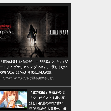
「冒険は楽しいものだ」 ─『FF11』と『ウィザ
ードリィ ヴァリアンツ ダフネ』、"優しくない
RPG"の沼にどっぷり沈んだ4人の話
ふたつの沼の住人たちが語る奥深さとは。
『空の軌跡』を遊ぶのは
「今」がベスト！暑い夏、
涼しい部屋の中で“青い
空”が似合う大冒険へ―最