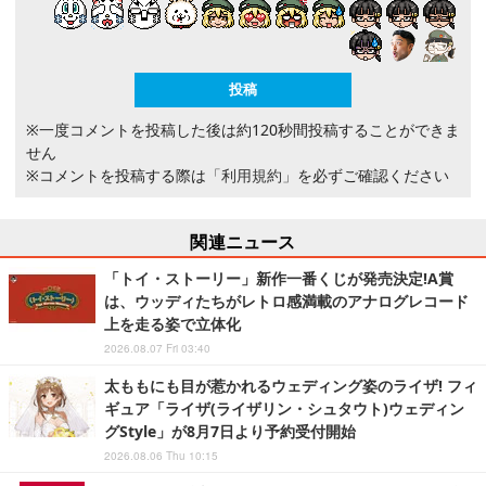
※一度コメントを投稿した後は約120秒間投稿することができま
せん
※コメントを投稿する際は
「利用規約」
を必ずご確認ください
関連ニュース
「トイ・ストーリー」新作一番くじが発売決定!A賞
は、ウッディたちがレトロ感満載のアナログレコード
上を走る姿で立体化
2026.08.07 Fri 03:40
太ももにも目が惹かれるウェディング姿のライザ! フィ
ギュア「ライザ(ライザリン・シュタウト)ウェディン
グStyle」が8月7日より予約受付開始
2026.08.06 Thu 10:15