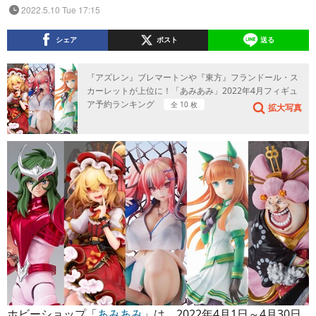
2022.5.10 Tue 17:15
シェア
ポスト
送る
『アズレン』ブレマートンや『東方』フランドール・ス
カーレットが上位に！「あみあみ」2022年4月フィギュ
ア予約ランキング
全 10 枚
拡大写真
ホビーショップ「
あみあみ
」は、2022年4月1日～4月30日