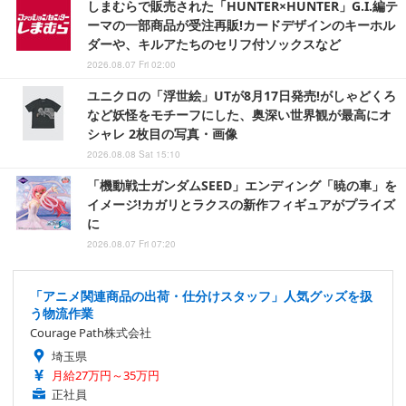
しまむらで販売された「HUNTER×HUNTER」G.I.編テ
ーマの一部商品が受注再販!カードデザインのキーホル
ダーや、キルアたちのセリフ付ソックスなど
2026.08.07 Fri 02:00
ユニクロの「浮世絵」UTが8月17日発売!がしゃどくろ
など妖怪をモチーフにした、奥深い世界観が最高にオ
シャレ 2枚目の写真・画像
2026.08.08 Sat 15:10
「機動戦士ガンダムSEED」エンディング「暁の車」を
イメージ!カガリとラクスの新作フィギュアがプライズ
に
2026.08.07 Fri 07:20
「アニメ関連商品の出荷・仕分けスタッフ」人気グッズを扱
う物流作業
Courage Path株式会社
埼玉県
月給27万円～35万円
正社員