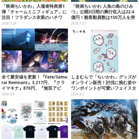
「映画ちいかわ」入場者特典第1
「映画ちいかわ 人魚の島のひみ
弾「チャームミニフィギュア」に
つ」公開3日間の興行収入は22.4
注目！フラダンス衣装のハチワ
億円！観客動員数は150万人を突
レ、うさぎら全8種類
破
2026.7.24
2026.7.27
全て最安値を更新！『Fate/Samu
しまむらで「ちいかわ」グッズが
rai Remnant』3,217円、『クラ
オンライン販売！討伐に挑む姿や
イマキナ』870円、『無双アビ
ワンポイントが可愛いフェイスタ
ス』1,188円、『星空鉄道とシロ
オル、バスマットなど全14種
2026.8.8
2026.8.5
の旅』3,190円【eショップ・PS S
toreのお薦めセール】