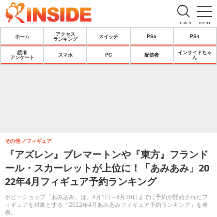
search
menu
アクセス
ホーム
スイッチ
PS5
PS4
ランキング
読者
インサイドちゃ
スマホ
PC
配信者
アンケート
ん
その他
フィギュア
『アズレン』ブレマートンや『東方』フランド
ール・スカーレットが上位に！「あみあみ」20
22年4月フィギュア予約ランキング
ホビーショップ「あみあみ」は、4月1日～4月30日までに予約が開始されたフ
ィギュアを対象とする「2022年4月あみあみフィギュア予約ランキング」を発
表。