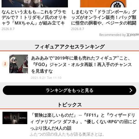
なんという太もも…これをプラモ
しまむらで「ドラゴンボール」グ
デルで？！トリダモノ氏のオリキ
ッズがオンライン販売！バッグ類
ャラ「MXちゃん」が組み立てキ
に悟空の胴着や、ベジータの戦闘
ット化―持ってるケースはレール
服を大胆デザイン
2026.8.7
2026.8.7
ガンに変形
Recommended by
フィギュアアクセスランキング
あみあみで“2019年に最も売れたフィギュア”こと、
『FGO』ジャンヌ・オルタ再販！再入手のチャンス
を見逃すな
2021.9.21 Tue 11:10
ランキングをもっと見る
トピックス
「冒険は楽しいものだ」 ─『FF11』と『ウィザードリ
ィ ヴァリアンツ ダフネ』、"優しくないRPG"の沼にど
っぷり沈んだ4人の話
ふたつの沼の住人たちが語る奥深さとは。