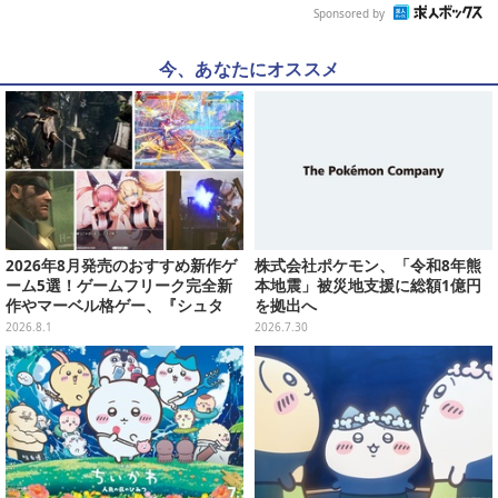
Sponsored by
今、あなたにオススメ
2026年8月発売のおすすめ新作ゲ
株式会社ポケモン、「令和8年熊
ーム5選！ゲームフリーク完全新
本地震」被災地支援に総額1億円
作やマーベル格ゲー、『シュタ
を拠出へ
ゲ』リブートなど注目作が目白押
2026.8.1
2026.7.30
し【特集】