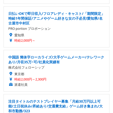
日払いOKで即日収入/フロアレディ・キャスト/「期間限定」
時給1年間保証/アニメやゲーム好きな女の子必見!愛知県/名
古屋市中村区
PRO portion プロポーション
愛知県
時給2,000円～
中国語 簡体字ローカライズ/大手ゲームメーカー/テレワーク
あり/月収35万~可/社員化実績有
株式会社フェローシップ
東京都
時給2,000円～2,300円
派遣社員
注目タイトルのテストプレイヤー募集「月給30万円以上可
能/土日祝休み/昇給あり/交通費支給」ゲーム好き集まれ/大
和市勤務/323