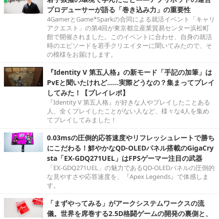
プロデューサーが語る「巻き込み力」の重要性
4GamerとGame*Sparkの合同による就活イベント「キャリ
アクエスト」の第4回が東京都立産業貿易センター浜松町
館で開催されました。このイベントに合わせ、自身の就活
時のエピソードを若手クリエイターに聞いてみたので、そ
の模様をお届けします。
『Identity V 第五人格』の新モード「手記の加筆」は
PvEと聞いたけれど……実際どうなの？集まってプレイ
してみた！【プレイレポ】
『Identity V 第五人格』が好きな人やプレイしたことある
人、全くプレイしたことがない人など、様々な4人を集め
てプレイしてみました！
0.03msの圧倒的応答速度やリフレッシュレートで勝ち
にこだわる！鮮やかなQD-OLEDパネル搭載のGigaCry
sta「EX-GDQ271UEL」はFPSゲーマー注目の武器
「EX-GDQ271UEL」の魅力であるQD-OLEDパネルの圧倒的
な見やすさや応答速度を、『Apex Legends』で体感しま
す。
「まずやってみる」がアークシステムワークスの流
儀。世界を席巻する2.5D格闘ゲームの開発の裏側と、