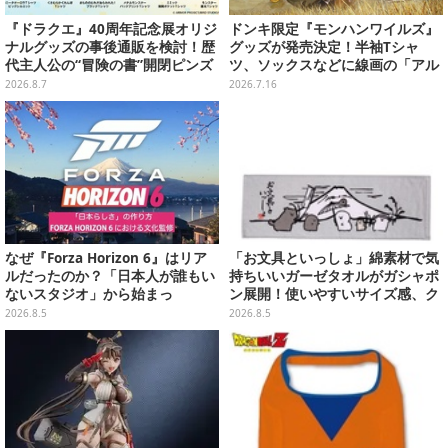
『ドラクエ』40周年記念展オリジ
ドンキ限定『モンハンワイルズ』
ナルグッズの事後通販を検討！歴
グッズが発売決定！半袖Tシャ
代主人公の“冒険の書”開閉ピンズ
ツ、ソックスなどに線画の「アル
をはじめ、ユニークなＴシャツや
シュベルド」「リオレウス」ら11
2026.8.7
2026.7.16
雑貨など
体をデザイン
なぜ『Forza Horizon 6』はリア
「お文具といっしょ」綿素材で気
ルだったのか？「日本人が誰もい
持ちいいガーゼタオルがガシャポ
ないスタジオ」から始まっ
ン展開！使いやすいサイズ感、ク
た、“生活感のある日本"の作り方
ールな和柄や可愛らしいお寿司な
2026.8.5
2026.8.5
【CEDEC2026】
ど全4種