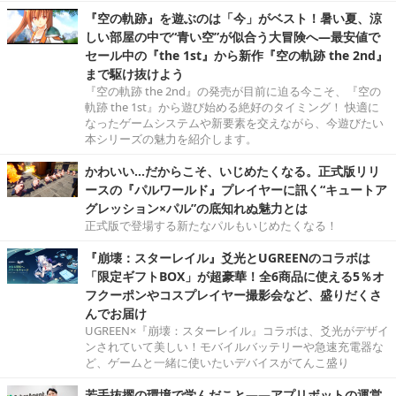
『空の軌跡』を遊ぶのは「今」がベスト！暑い夏、涼
しい部屋の中で“青い空”が似合う大冒険へ―最安値で
セール中の『the 1st』から新作『空の軌跡 the 2nd』
まで駆け抜けよう
『空の軌跡 the 2nd』の発売が目前に迫る今こそ、『空の
軌跡 the 1st』から遊び始める絶好のタイミング！ 快適に
なったゲームシステムや新要素を交えながら、今遊びたい
本シリーズの魅力を紹介します。
かわいい…だからこそ、いじめたくなる。正式版リリ
ースの『パルワールド』プレイヤーに訊く“キュートア
グレッション×パル”の底知れぬ魅力とは
正式版で登場する新たなパルもいじめたくなる！
『崩壊：スターレイル』爻光とUGREENのコラボは
「限定ギフトBOX」が超豪華！全6商品に使える5％オ
フクーポンやコスプレイヤー撮影会など、盛りだくさ
んでお届け
UGREEN×『崩壊：スターレイル』コラボは、爻光がデザイ
ンされていて美しい！モバイルバッテリーや急速充電器な
ど、ゲームと一緒に使いたいデバイスがてんこ盛り
若手抜擢の環境で学んだこと――アプリボットの運営