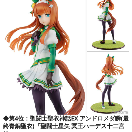
◆第4位：聖闘士聖衣神話EX アンドロメダ瞬(最
終青銅聖衣)『聖闘士星矢 冥王ハーデス十二宮