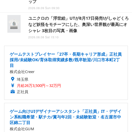
ップ
2026.08.09 Sun 09:30
ユニクロの「浮世絵」UTが8月17日発売!がしゃどくろ
など妖怪をモチーフにした、奥深い世界観が最高にオ
シャレ 3枚目の写真・画像
2026.08.08 Sat 15:10
ゲームテストプレイヤー「27卒・長期キャリア形成」正社員
採用/未経験OK/育休取得実績多数/既卒歓迎/川口市本町2丁
目
株式会社Creer
埼玉県
月給26万3,500円～32万円
正社員
ゲーム向けUIデザイナーアシスタント「正社員」IT・デザイ
ン系転職希望・駅チカ/賞与年2回・未経験歓迎・名古屋市中
区錦二丁目
株式会社GUM