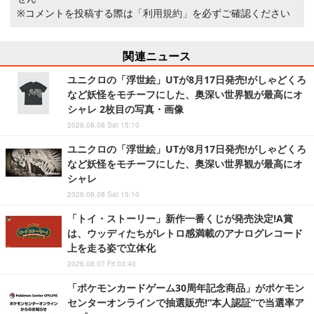
※コメントを投稿する際は
「利用規約」
を必ずご確認ください
関連ニュース
ユニクロの「浮世絵」UTが8月17日発売!がしゃどくろ
など妖怪をモチーフにした、奥深い世界観が最高にオ
シャレ 2枚目の写真・画像
2026.08.08 Sat 15:10
ユニクロの「浮世絵」UTが8月17日発売!がしゃどくろ
など妖怪をモチーフにした、奥深い世界観が最高にオ
シャレ
2026.08.08 Sat 15:10
「トイ・ストーリー」新作一番くじが発売決定!A賞
は、ウッディたちがレトロ感満載のアナログレコード
上を走る姿で立体化
2026.08.07 Fri 03:40
「ポケモンカードゲーム30周年記念商品」がポケモン
センターオンラインで抽選販売!“本人認証”で当選率ア