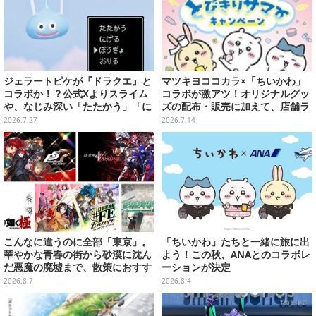
ジェラートピケが『ドラクエ』と
マツキヨココカラ×「ちいかわ」
コラボか！？公式Xよりスライム
コラボが激アツ！オリジナルグッ
や、なじみ深い「たたかう」「に
ズの配布・販売に加えて、店舗ラ
げる」のコマンドウィンドウが投
ッピングや”花火打ち上げ”まで盛
2026.7.27
2026.7.14
稿
り沢山
こんなに違うのに全部「東京」。
「ちいかわ」たちと一緒に旅に出
華やかな青春の街から砂漠に沈ん
よう！この秋、ANAとのコラボレ
だ悪魔の廃墟まで、散策におすす
ーションが決定
め東京ゲーム5選【特集】
2026.8.7
2026.8.4