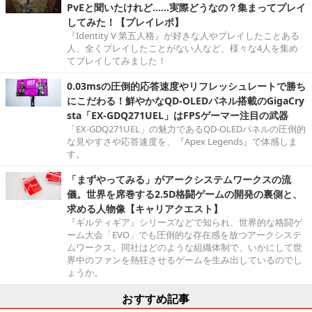
PvEと聞いたけれど……実際どうなの？集まってプレイ
してみた！【プレイレポ】
『Identity V 第五人格』が好きな人やプレイしたことある
人、全くプレイしたことがない人など、様々な4人を集め
てプレイしてみました！
0.03msの圧倒的応答速度やリフレッシュレートで勝ち
にこだわる！鮮やかなQD-OLEDパネル搭載のGigaCry
sta「EX-GDQ271UEL」はFPSゲーマー注目の武器
「EX-GDQ271UEL」の魅力であるQD-OLEDパネルの圧倒的
な見やすさや応答速度を、『Apex Legends』で体感しま
す。
「まずやってみる」がアークシステムワークスの流
儀。世界を席巻する2.5D格闘ゲームの開発の裏側と、
求める人物像【キャリアクエスト】
『ギルティギア』シリーズなどで知られ、世界的な格闘ゲ
ーム大会「EVO」でも圧倒的な存在感を放つアークシステ
ムワークス。同社はどのような組織体制で、いかにして世
界中のファンを熱狂させるゲームを生み出しているのでし
ょうか。
おすすめ記事