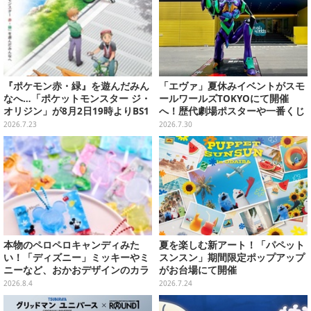
『ポケモン赤・緑』を遊んだみん
「エヴァ」夏休みイベントがスモ
なへ…「ポケットモンスター ジ・
ールワールズTOKYOにて開催
オリジン」が8月2日19時よりBS1
へ！歴代劇場ポスターや一番くじ
2・日曜アニメ劇場で放送決定！
商品の展示、オリジナルグッズ・
2026.7.23
2026.7.30
限定メニュー販売も
本物のペロペロキャンディみた
夏を楽しむ新アート！「パペット
い！「ディズニー」ミッキーやミ
スンスン」期間限定ポップアップ
ニーなど、おかおデザインのカラ
がお台場にて開催
フルチャーム全10種が8月31日発
2026.8.4
2026.7.24
売