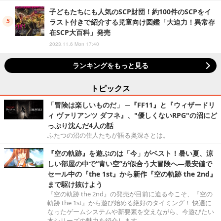
子どもたちにも人気のSCP財団！約100件のSCPをイ
ラスト付きで紹介する児童向け図鑑「大迫力！異常存
在SCP大百科」発売
2023.11.6 Mon 17:40
ランキングをもっと見る
トピックス
「冒険は楽しいものだ」 ─『FF11』と『ウィザードリ
ィ ヴァリアンツ ダフネ』、"優しくないRPG"の沼にど
っぷり沈んだ4人の話
ふたつの沼の住人たちが語る奥深さとは。
『空の軌跡』を遊ぶのは「今」がベスト！暑い夏、涼
しい部屋の中で“青い空”が似合う大冒険へ―最安値で
セール中の『the 1st』から新作『空の軌跡 the 2nd』
まで駆け抜けよう
『空の軌跡 the 2nd』の発売が目前に迫る今こそ、『空の
軌跡 the 1st』から遊び始める絶好のタイミング！ 快適に
なったゲームシステムや新要素を交えながら、今遊びたい
本シリーズの魅力を紹介します。