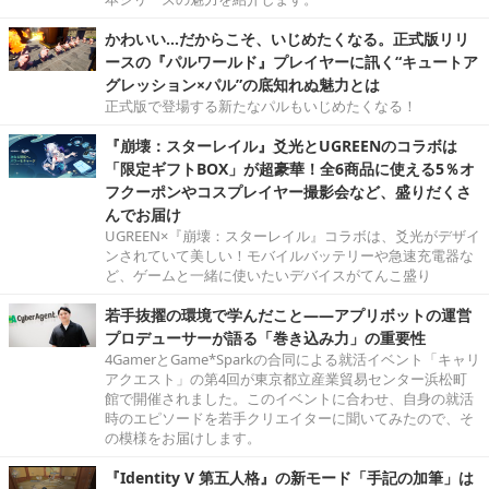
かわいい…だからこそ、いじめたくなる。正式版リリ
ースの『パルワールド』プレイヤーに訊く“キュートア
グレッション×パル”の底知れぬ魅力とは
正式版で登場する新たなパルもいじめたくなる！
『崩壊：スターレイル』爻光とUGREENのコラボは
「限定ギフトBOX」が超豪華！全6商品に使える5％オ
フクーポンやコスプレイヤー撮影会など、盛りだくさ
んでお届け
UGREEN×『崩壊：スターレイル』コラボは、爻光がデザイ
ンされていて美しい！モバイルバッテリーや急速充電器な
ど、ゲームと一緒に使いたいデバイスがてんこ盛り
若手抜擢の環境で学んだこと――アプリボットの運営
プロデューサーが語る「巻き込み力」の重要性
4GamerとGame*Sparkの合同による就活イベント「キャリ
アクエスト」の第4回が東京都立産業貿易センター浜松町
館で開催されました。このイベントに合わせ、自身の就活
時のエピソードを若手クリエイターに聞いてみたので、そ
の模様をお届けします。
『Identity V 第五人格』の新モード「手記の加筆」は