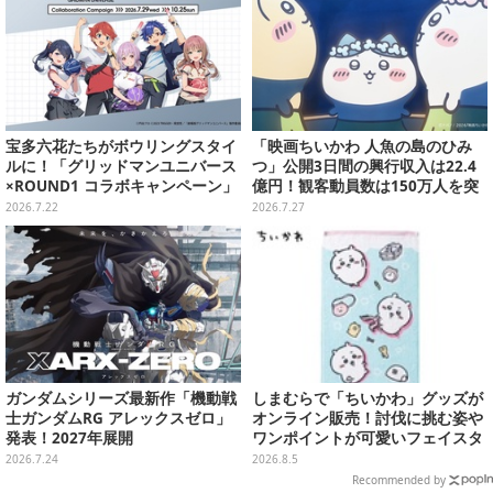
宝多六花たちがボウリングスタイ
「映画ちいかわ 人魚の島のひみ
ルに！「グリッドマンユニバース
つ」公開3日間の興行収入は22.4
×ROUND1 コラボキャンペーン」
億円！観客動員数は150万人を突
開催決定、企画やグッズ販売を実
破
2026.7.22
2026.7.27
施
ガンダムシリーズ最新作「機動戦
しまむらで「ちいかわ」グッズが
士ガンダムRG アレックスゼロ」
オンライン販売！討伐に挑む姿や
発表！2027年展開
ワンポイントが可愛いフェイスタ
オル、バスマットなど全14種
2026.7.24
2026.8.5
Recommended by