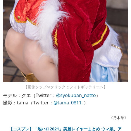
【画像タップorクリックでフォトギャラリーへ】
モデル：クエ（Twitter：
@syokupan_natto
）
撮影：tama（Twitter：
@tama_0811_
）
《乃木章》
【コスプレ】「池ハロ2021」美麗レイヤーまとめ ウマ娘、ア