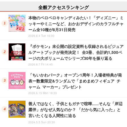
全般アクセスランキング
本物のペロペロキャンディみたい！「ディズニー」ミ
ッキーやミニーなど、おかおデザインのカラフルチャ
ーム全10種が8月31日発売
2026.8.4 Tue 16:00
『ポケモン』未公開の設定資料も収録されるビジュア
ルアートブックが発売決定！ 全3冊、合計約1,500ペ
ージの大ボリュームでシリーズ30年を振り返る
2026.8.7 Fri 14:45
「ちいかわパーク」オープン1周年！入場者特典が発
表ー数量限定&ランダムで「まめまめフィギュア チ
ャーム マーカー」プレゼント
2026.6.15 Mon 18:20
善人ではなく、子供ともガチで喧嘩……そんな「岸辺
露伴」がなぜ人気なのか？ 「だから気に入った」と
言いたくなる人間性に迫る
2024.5.5 Sun 20:30