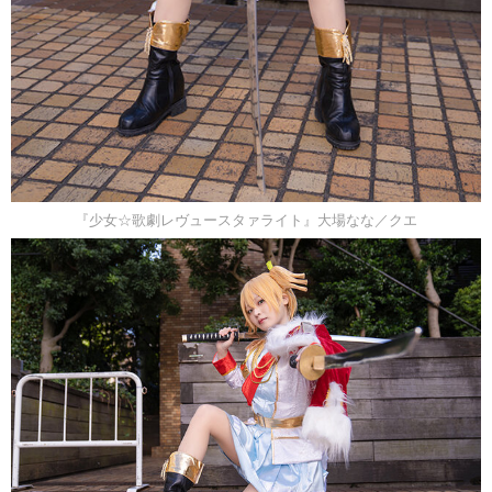
『少女☆歌劇レヴュースタァライト』大場なな／クエ