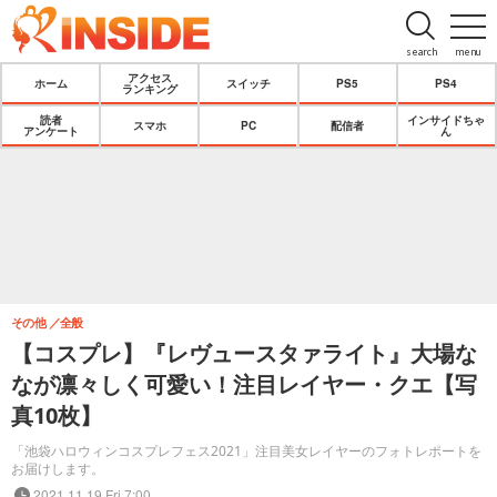
search
menu
アクセス
ホーム
スイッチ
PS5
PS4
ランキング
読者
インサイドちゃ
スマホ
PC
配信者
アンケート
ん
その他
全般
【コスプレ】『レヴュースタァライト』大場な
なが凛々しく可愛い！注目レイヤー・クエ【写
真10枚】
「池袋ハロウィンコスプレフェス2021」注目美女レイヤーのフォトレポートを
お届けします。
2021.11.19 Fri 7:00