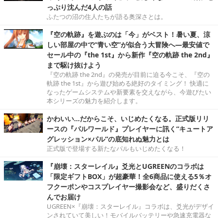
っぷり沈んだ4人の話
ふたつの沼の住人たちが語る奥深さとは。
『空の軌跡』を遊ぶのは「今」がベスト！暑い夏、涼
しい部屋の中で“青い空”が似合う大冒険へ―最安値で
セール中の『the 1st』から新作『空の軌跡 the 2nd』
まで駆け抜けよう
『空の軌跡 the 2nd』の発売が目前に迫る今こそ、『空の
軌跡 the 1st』から遊び始める絶好のタイミング！ 快適に
なったゲームシステムや新要素を交えながら、今遊びたい
本シリーズの魅力を紹介します。
かわいい…だからこそ、いじめたくなる。正式版リリ
ースの『パルワールド』プレイヤーに訊く“キュートア
グレッション×パル”の底知れぬ魅力とは
正式版で登場する新たなパルもいじめたくなる！
『崩壊：スターレイル』爻光とUGREENのコラボは
「限定ギフトBOX」が超豪華！全6商品に使える5％オ
フクーポンやコスプレイヤー撮影会など、盛りだくさ
んでお届け
UGREEN×『崩壊：スターレイル』コラボは、爻光がデザイ
ンされていて美しい！モバイルバッテリーや急速充電器な