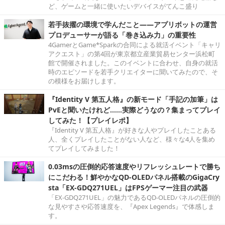
ど、ゲームと一緒に使いたいデバイスがてんこ盛り
若手抜擢の環境で学んだこと――アプリボットの運営
プロデューサーが語る「巻き込み力」の重要性
4GamerとGame*Sparkの合同による就活イベント「キャリ
アクエスト」の第4回が東京都立産業貿易センター浜松町
館で開催されました。このイベントに合わせ、自身の就活
時のエピソードを若手クリエイターに聞いてみたので、そ
の模様をお届けします。
『Identity V 第五人格』の新モード「手記の加筆」は
PvEと聞いたけれど……実際どうなの？集まってプレイ
してみた！【プレイレポ】
『Identity V 第五人格』が好きな人やプレイしたことある
人、全くプレイしたことがない人など、様々な4人を集め
てプレイしてみました！
0.03msの圧倒的応答速度やリフレッシュレートで勝ち
にこだわる！鮮やかなQD-OLEDパネル搭載のGigaCry
sta「EX-GDQ271UEL」はFPSゲーマー注目の武器
「EX-GDQ271UEL」の魅力であるQD-OLEDパネルの圧倒的
な見やすさや応答速度を、『Apex Legends』で体感しま
す。