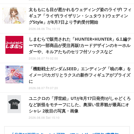
太ももにも目が惹かれるウェディング姿のライザ! フィ
ギュア「ライザ(ライザリン・シュタウト)ウェディン
グStyle」が8月7日より予約受付開始
2026.08.06 Thu 10:15
しまむらで販売された「HUNTER×HUNTER」G.I.編テ
ーマの一部商品が受注再販!カードデザインのキーホル
ダーや、キルアたちのセリフ付ソックスなど
2026.08.07 Fri 02:00
「機動戦士ガンダムSEED」エンディング「暁の車」を
イメージ!カガリとラクスの新作フィギュアがプライズ
に
2026.08.07 Fri 07:20
ユニクロの「浮世絵」UTが8月17日発売!がしゃどくろ
など妖怪をモチーフにした、奥深い世界観が最高にオ
シャレ 2枚目の写真・画像
2026.08.08 Sat 15:10