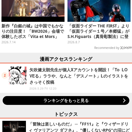
新作『白銀の城』は中国でもかな
「仮面ライダー THE FIRST」より
りの注目度！ 「BW2026」会場で
「仮面ライダー１号／本郷猛」が
体験したボス「Vita et Mors」
S.H.Figuarts（真骨彫製法）に登
「シンデレラ」戦をお届けーパリ
場！8月18日より予約受付開始
2026.7.14
2026.8.7
ィはCBTよりも遊びやすくなった
Recommended by
かも【プレイ&現地ブースレポ】
漫画アクセスランキング
矢吹健太朗先生が個人Xアカウントを開設！「To LO
VEる」ララや、なんと「デスノート」Lのイラストを
さっそく投稿
2026.5.29 Fri 12:20
ランキングをもっと見る
トピックス
「冒険は楽しいものだ」 ─『FF11』と『ウィザードリ
ィ ヴァリアンツ ダフネ』、"優しくないRPG"の沼にど