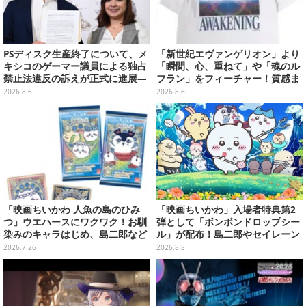
PSディスク生産終了について、メ
「新世紀エヴァンゲリオン」より
キシコのゲーマー議員による独占
「瞬間、心、重ねて」や「魂のル
禁止法違反の訴えが正式に進展―
フラン」をフィーチャー！質感ま
「テクノロジーは自由を拡大する
でこだわった高級Tシャツが8月7
2026.8.6
2026.8.6
ために役立つべき」
日発売
「映画ちいかわ 人魚の島のひみ
「映画ちいかわ」入場者特典第2
つ」ウエハースにワクワク！お馴
弾として「ボンボンドロップシー
染みのキャラはじめ、島二郎など
ル」が配布！島二郎やセイレーン
セイレーン編カード全22種
はもちろん、人魚のウロコまで…
2026.7.26
2026.8.8