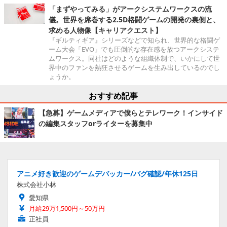
「まずやってみる」がアークシステムワークスの流
儀。世界を席巻する2.5D格闘ゲームの開発の裏側と、
求める人物像【キャリアクエスト】
『ギルティギア』シリーズなどで知られ、世界的な格闘ゲ
ーム大会「EVO」でも圧倒的な存在感を放つアークシステ
ムワークス。同社はどのような組織体制で、いかにして世
界中のファンを熱狂させるゲームを生み出しているのでし
ょうか。
おすすめ記事
【急募】ゲームメディアで僕らとテレワーク！インサイド
の編集スタッフorライターを募集中
アニメ好き歓迎のゲームデバッカー/バグ確認/年休125日
株式会社小林
愛知県
月給29万1,500円～50万円
正社員