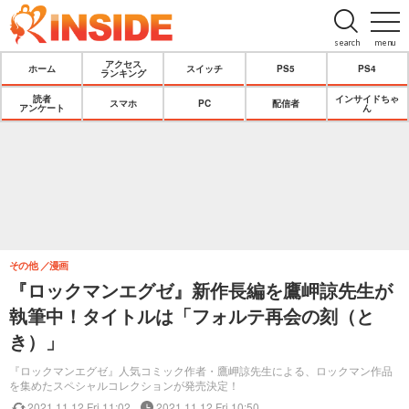
search
menu
アクセス
ホーム
スイッチ
PS5
PS4
ランキング
読者
インサイドちゃ
スマホ
PC
配信者
アンケート
ん
その他
漫画
『ロックマンエグゼ』新作長編を鷹岬諒先生が
執筆中！タイトルは「フォルテ再会の刻（と
き）」
『ロックマンエグゼ』人気コミック作者・鷹岬諒先生による、ロックマン作品
を集めたスペシャルコレクションが発売決定！
2021.11.12 Fri 11:02
2021.11.12 Fri 10:50