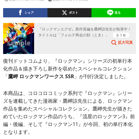
シェア
ポスト
送る
『ロックマンエグゼ』新作長編を鷹岬諒先生が執筆中！
タイトルは「フォルテ再会の刻（とき）」
全 3 枚
拡大写真
復刊ドットコムより、『ロックマン』シリーズの初単行本
化作品＆描き下ろし新作を収めたスペシャルコレクション
「
鷹岬 ロックマンワークス SSR
」が刊行決定しました。
本商品は、コロコロコミック系列で『ロックマン』シリー
ズを連載してきた漫画家・鷹岬諒先生による、ロックマン
作品を集めたスペシャルコレクション。鷹岬先生が描きた
めていたロックマン作品のうち、『流星のロックマン3』前
編・後編、そして『ロックマン11』が今回、初の単行本化
となります。