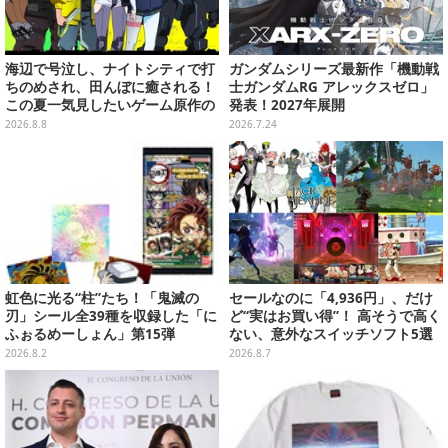
海辺で号泣し、ナイトシティで打
ガンダムシリーズ最新作「機動戦
ちのめされ、田んぼに癒される！
士ガンダムRG アレックスゼロ」
この夏一気見したいゲーム原作の
発表！2027年展開
名作アニメ10選を一挙紹介【特
2026.8.8
2026.7.24
集】
虹色に光る“柱”たち！「鬼滅の
セールなのに「4,936円」、だけ
刃」シール全39種を収録した「に
ど“実はお買い得”！ 高そうで高く
ふぉるめーしょん」第15弾
ない、意外なスイッチソフト5選
2026.8.2
2026.8.7