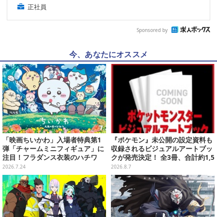
正社員
Sponsored by
今、あなたにオススメ
「映画ちいかわ」入場者特典第1
『ポケモン』未公開の設定資料も
弾「チャームミニフィギュア」に
収録されるビジュアルアートブッ
注目！フラダンス衣装のハチワ
クが発売決定！ 全3冊、合計約1,5
レ、うさぎら全8種類
00ページの大ボリュームでシリー
2026.7.24
2026.8.7
ズ30年を振り返る