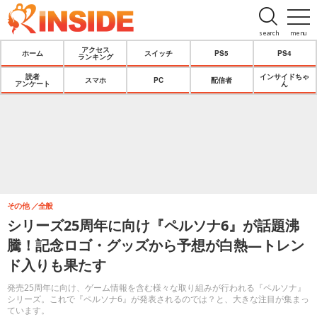
search
menu
アクセス
ホーム
スイッチ
PS5
PS4
ランキング
読者
インサイドちゃ
スマホ
PC
配信者
アンケート
ん
その他
全般
シリーズ25周年に向け『ペルソナ6』が話題沸
騰！記念ロゴ・グッズから予想が白熱―トレン
ド入りも果たす
発売25周年に向け、ゲーム情報を含む様々な取り組みが行われる『ペルソナ』
シリーズ。これで『ペルソナ6』が発表されるのでは？と、大きな注目が集まっ
ています。