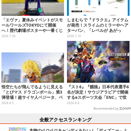
「エヴァ」夏休みイベントがスモ
しまむらで『ドラクエ』アイテム
ールワールズTOKYOにて開催
が発売！スライムのミラーやヘア
へ！歴代劇場ポスターや一番くじ
ターバン、「レベルが あがっ
商品の展示、オリジナルグッズ・
た！」アクセサリーなど
2026.7.30
2026.7.10
限定メニュー販売も
悟空たちが飛んでるように見える
『スト6』『餓狼』日本代表選手6
「とびマス ドラゴンボール」第3
名が決定！サウジアラビアで開催
弾登場！超サイヤ人ベジータ、ベ
するeスポーツ大会「ENC」で世
ジットなど全6種
界に挑む
2026.8.5
2026.8.4
Recommended by
全般アクセスランキング
本物のペロペロキャンディみたい！「ディズニー」ミ