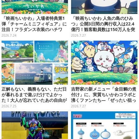
「映画ちいかわ」入場者特典第1
「映画ちいかわ 人魚の島のひみ
弾「チャームミニフィギュア」に
つ」公開3日間の興行収入は22.4
注目！フラダンス衣装のハチワ
億円！観客動員数は150万人を突
レ、うさぎら全8種類
破
2026.7.24
2026.7.27
正解もない、義務もない、ただ日
吉野家の新メニュー「金目鯛の煮
が暮れるまで遊ぶだけでよかっ
付け」に、実質ちいかわコラボと
た！大人が忘れていたあの自由が
沸くファンたち―「ぜったい狙っ
蘇るノスタルジー夏休みゲームお
ただろ！」「映画公開のタイミン
2026.7.25
2026.7.27
すすめ5選【特集】
グで妙だな？」