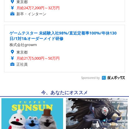
東京都
月給24万7,200円～32万円
新卒・インターン
ゲームテスター 未経験入社98%/直近定着率100%/年休130
日/1対1&オーダーメイド研修
株式会社growm
東京都
月給21万5,000円～50万円
正社員
Sponsored by
今、あなたにオススメ