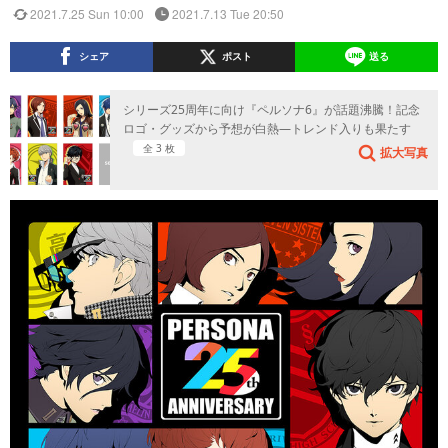
2021.7.25 Sun 10:00
2021.7.13 Tue 20:50
シェア
ポスト
送る
シリーズ25周年に向け『ペルソナ6』が話題沸騰！記念
ロゴ・グッズから予想が白熱―トレンド入りも果たす
全 3 枚
拡大写真