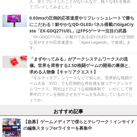
人、全くプレイしたことがない人など、様々な4人を集め
てプレイしてみました！
0.03msの圧倒的応答速度やリフレッシュレートで勝ち
にこだわる！鮮やかなQD-OLEDパネル搭載のGigaCry
sta「EX-GDQ271UEL」はFPSゲーマー注目の武器
「EX-GDQ271UEL」の魅力であるQD-OLEDパネルの圧倒的
な見やすさや応答速度を、『Apex Legends』で体感しま
す。
「まずやってみる」がアークシステムワークスの流
儀。世界を席巻する2.5D格闘ゲームの開発の裏側と、
求める人物像【キャリアクエスト】
『ギルティギア』シリーズなどで知られ、世界的な格闘ゲ
ーム大会「EVO」でも圧倒的な存在感を放つアークシステ
ムワークス。同社はどのような組織体制で、いかにして世
界中のファンを熱狂させるゲームを生み出しているのでし
ょうか。
おすすめ記事
【急募】ゲームメディアで僕らとテレワーク！インサイド
の編集スタッフorライターを募集中