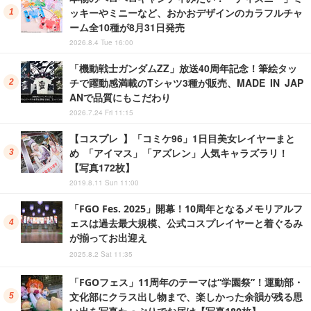
ッキーやミニーなど、おかおデザインのカラフルチャ
ーム全10種が8月31日発売
2026.8.4 Tue 16:00
「機動戦士ガンダムZZ」放送40周年記念！筆絵タッ
チで躍動感満載のTシャツ3種が販売、MADE IN JAP
ANで品質にもこだわり
2026.7.24 Fri 11:15
【コスプレ 】「コミケ96」1日目美女レイヤーまと
め 「アイマス」「アズレン」人気キャラズラリ！
【写真172枚】
2019.8.11 Sun 11:00
「FGO Fes. 2025」開幕！10周年となるメモリアルフ
ェスは過去最大規模、公式コスプレイヤーと着ぐるみ
が揃ってお出迎え
2025.8.2 Sat 11:35
「FGOフェス」11周年のテーマは“学園祭”！運動部・
文化部にクラス出し物まで、楽しかった余韻が残る思