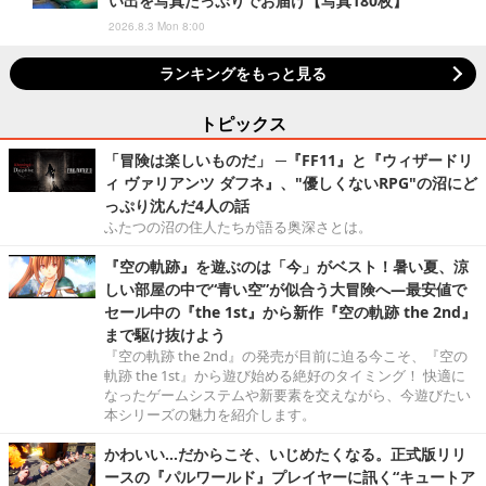
い出を写真たっぷりでお届け【写真180枚】
2026.8.3 Mon 8:00
ランキングをもっと見る
トピックス
「冒険は楽しいものだ」 ─『FF11』と『ウィザードリ
ィ ヴァリアンツ ダフネ』、"優しくないRPG"の沼にど
っぷり沈んだ4人の話
ふたつの沼の住人たちが語る奥深さとは。
『空の軌跡』を遊ぶのは「今」がベスト！暑い夏、涼
しい部屋の中で“青い空”が似合う大冒険へ―最安値で
セール中の『the 1st』から新作『空の軌跡 the 2nd』
まで駆け抜けよう
『空の軌跡 the 2nd』の発売が目前に迫る今こそ、『空の
軌跡 the 1st』から遊び始める絶好のタイミング！ 快適に
なったゲームシステムや新要素を交えながら、今遊びたい
本シリーズの魅力を紹介します。
かわいい…だからこそ、いじめたくなる。正式版リリ
ースの『パルワールド』プレイヤーに訊く“キュートア