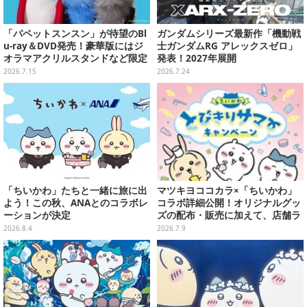
「パペットスンスン」が待望のBl
ガンダムシリーズ最新作「機動戦
u-ray＆DVD発売！豪華版にはジ
士ガンダムRG アレックスゼロ」
オラマアクリルスタンドなど限定
発表！2027年展開
グッズを封入
2026.7.15
2026.7.24
「ちいかわ」たちと一緒に旅に出
マツキヨココカラ×「ちいかわ」
よう！この秋、ANAとのコラボレ
コラボ詳細公開！オリジナルグッ
ーションが決定
ズの配布・販売に加えて、店舗ラ
ッピングや”花火打ち上げ”まで盛
2026.8.4
2026.7.9
り沢山