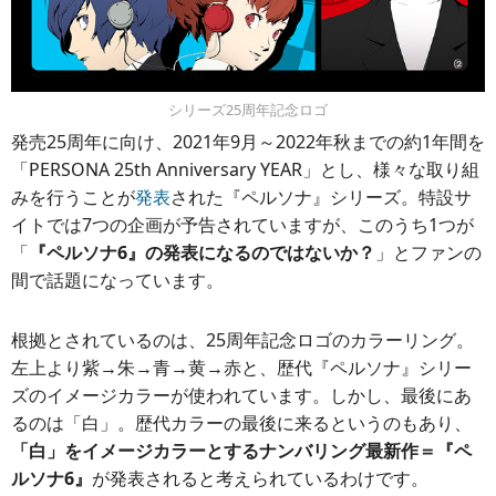
シリーズ25周年記念ロゴ
発売25周年に向け、2021年9月～2022年秋までの約1年間を
「PERSONA 25th Anniversary YEAR」とし、様々な取り組
みを行うことが
発表
された『ペルソナ』シリーズ。特設サ
イトでは7つの企画が予告されていますが、このうち1つが
「
『ペルソナ6』の発表になるのではないか？
」とファンの
間で話題になっています。
根拠とされているのは、25周年記念ロゴのカラーリング。
左上より紫→朱→青→黄→赤と、歴代『ペルソナ』シリー
ズのイメージカラーが使われています。しかし、最後にあ
るのは「白」。歴代カラーの最後に来るというのもあり、
「白」をイメージカラーとするナンバリング最新作＝『ペ
ルソナ6』
が発表されると考えられているわけです。