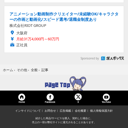
アニメーション動画制作クリエイター/未経験OK/キャラクタ
ーの作画と動画化/スピード選考/退職金制度あり
株式会社RIOT GROUP
大阪府
月給31万4,000円～60万円
正社員
Sponsored by
記事
ホーム
›
その他
›
全般
›
Home
Facebook
YouTube
X
インサイドについて
お問合せ
広告掲載
会社概要
個人情報保護方針
紹介した商品/サービスを購入、契約した場合に、
売上の一部が弊社サイトに還元されることがあります。