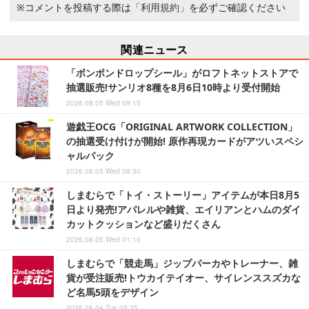
※コメントを投稿する際は
「利用規約」
を必ずご確認ください
関連ニュース
「ボンボンドロップシール」がロフトネットストアで
抽選販売!サンリオ8種を8月6日10時より受付開始
2026.08.05 Wed 09:15
遊戯王OCG「ORIGINAL ARTWORK COLLECTION」
の抽選受け付けが開始! 原作再現カードがアツいスペシ
ャルパック
2026.08.05 Wed 08:30
しまむらで「トイ・ストーリー」アイテムが本日8月5
日より発売!アパレルや雑貨、エイリアンとハムのダイ
カットクッションなど盛りだくさん
2026.08.05 Wed 01:10
しまむらで「競走馬」ジップパーカやトレーナー、雑
貨が受注販売!トウカイテイオー、サイレンススズカな
ど名馬5頭をデザイン
2026.08.04 Tue 05:35