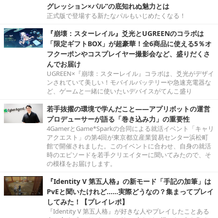
グレッション×パル”の底知れぬ魅力とは
正式版で登場する新たなパルもいじめたくなる！
『崩壊：スターレイル』爻光とUGREENのコラボは
「限定ギフトBOX」が超豪華！全6商品に使える5％オ
フクーポンやコスプレイヤー撮影会など、盛りだくさ
んでお届け
UGREEN×『崩壊：スターレイル』コラボは、爻光がデザイ
ンされていて美しい！モバイルバッテリーや急速充電器な
ど、ゲームと一緒に使いたいデバイスがてんこ盛り
若手抜擢の環境で学んだこと――アプリボットの運営
プロデューサーが語る「巻き込み力」の重要性
4GamerとGame*Sparkの合同による就活イベント「キャリ
アクエスト」の第4回が東京都立産業貿易センター浜松町
館で開催されました。このイベントに合わせ、自身の就活
時のエピソードを若手クリエイターに聞いてみたので、そ
の模様をお届けします。
『Identity V 第五人格』の新モード「手記の加筆」は
PvEと聞いたけれど……実際どうなの？集まってプレイ
してみた！【プレイレポ】
『Identity V 第五人格』が好きな人やプレイしたことある