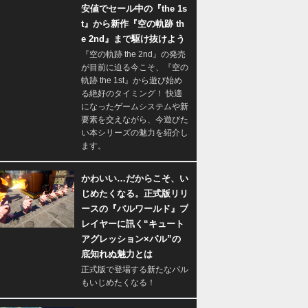
安値でセール中の『the 1s
t』から新作『空の軌跡 th
e 2nd』まで駆け抜けよう
『空の軌跡 the 2nd』の発売
が目前に迫る今こそ、『空の
軌跡 the 1st』から遊び始め
る絶好のタイミング！ 快適
になったゲームシステムや新
要素を交えながら、今遊びた
い本シリーズの魅力を紹介し
ます。
かわいい…だからこそ、い
じめたくなる。正式版リリ
ースの『パルワールド』プ
レイヤーに訊く“キュート
アグレッション×パル”の
底知れぬ魅力とは
正式版で登場する新たなパル
もいじめたくなる！