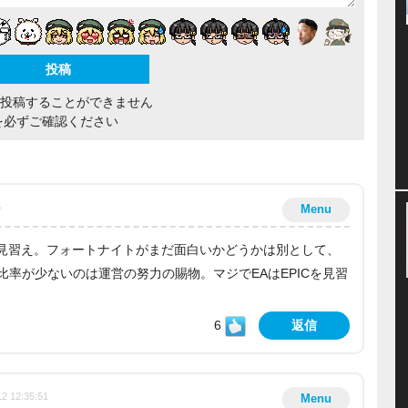
間投稿することができません
を必ずご確認ください
5
Menu
esを見習え。フォートナイトがまだ面白いかどうかは別として、
率が少ないのは運営の努力の賜物。マジでEAはEPICを見習
6
返信
12 12:35:51
Menu