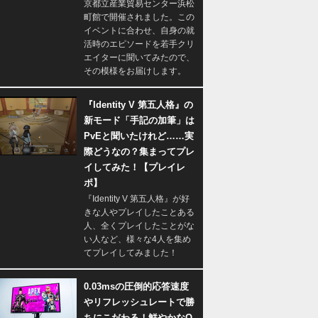
京都立産業貿易センター浜松
町館で開催されました。この
イベントに合わせ、自身の就
活時のエピソードを若手クリ
エイターに聞いてみたので、
その模様をお届けします。
『Identity V 第五人格』の
新モード「手記の加筆」は
PvEと聞いたけれど……実
際どうなの？集まってプレ
イしてみた！【プレイレ
ポ】
『Identity V 第五人格』が好
きな人やプレイしたことある
人、全くプレイしたことがな
い人など、様々な4人を集め
てプレイしてみました！
0.03msの圧倒的応答速度
やリフレッシュレートで勝
ちにこだわる！鮮やかなQ