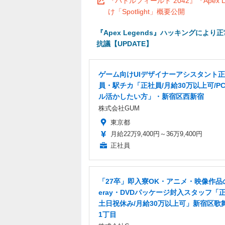
『バトルフィールド 2042』『Apex L
け「Spotlight」概要公開
『Apex Legends』ハッキングにより
抗議【UPDATE】
ゲーム向けUIデザイナーアシスタント
員・駅チカ「正社員/月給30万以上可/P
ル活かしたい方」・新宿区西新宿
株式会社GUM
東京都
月給22万9,400円～36万9,400円
正社員
「27卒」即入寮OK・アニメ・映像作品の
eray・DVDパッケージ封入スタッフ「正
土日祝休み/月給30万以上可」新宿区歌
1丁目