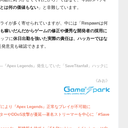
とは何の価値もない
」と非難しています。
プライが多く寄せられていますが、中には「Respawnは何
ルも稼いだんだからゲームの修正や優秀な開発者の採用に
タッフに
休日出勤を強いた実際の責任は、ハッカーではな
反発意見も確認できます。
x Legends』発生していた「SaveTitanfall」ハックに
《みお》
ングにより『Apex Legends』正常なプレイが不可能に
チーターやDDoS攻撃が蔓延―著名ストリーマーを中心に「#Save