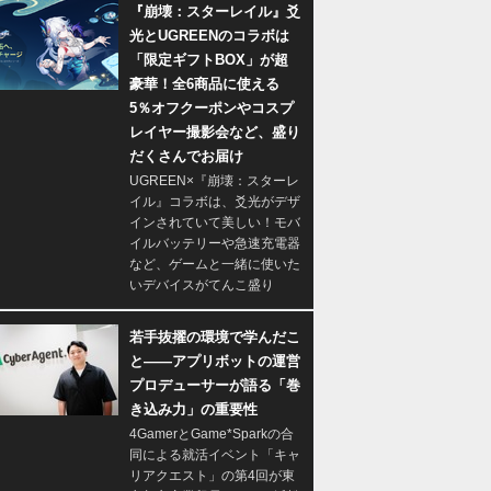
『崩壊：スターレイル』爻
光とUGREENのコラボは
「限定ギフトBOX」が超
豪華！全6商品に使える
5％オフクーポンやコスプ
レイヤー撮影会など、盛り
だくさんでお届け
UGREEN×『崩壊：スターレ
イル』コラボは、爻光がデザ
インされていて美しい！モバ
イルバッテリーや急速充電器
など、ゲームと一緒に使いた
いデバイスがてんこ盛り
若手抜擢の環境で学んだこ
と――アプリボットの運営
プロデューサーが語る「巻
き込み力」の重要性
4GamerとGame*Sparkの合
同による就活イベント「キャ
リアクエスト」の第4回が東