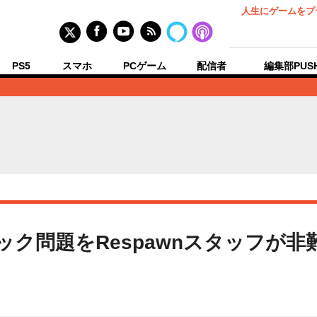
人生にゲームをプ
PS5
スマホ
PCゲーム
配信者
編集部PUS
s』ハック問題をRespawnスタッフ
い