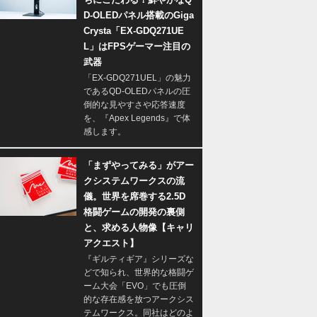
D-OLEDパネル搭載のGiga
Crysta「EX-GDQ271UE
L」はFPSゲーマー注目の
武器
「EX-GDQ271UEL」の魅力
であるQD-OLEDパネルの圧
倒的な見やすさや応答速度
を、『Apex Legends』で体
感します。
「まずやってみる」がアー
クシステムワークスの流
儀。世界を席巻する2.5D
格闘ゲームの開発の裏側
と、求める人物像【キャリ
アクエスト】
『ギルティギア』シリーズな
どで知られ、世界的な格闘ゲ
ーム大会「EVO」でも圧倒
的な存在感を放つアークシス
テムワークス。同社はどのよ