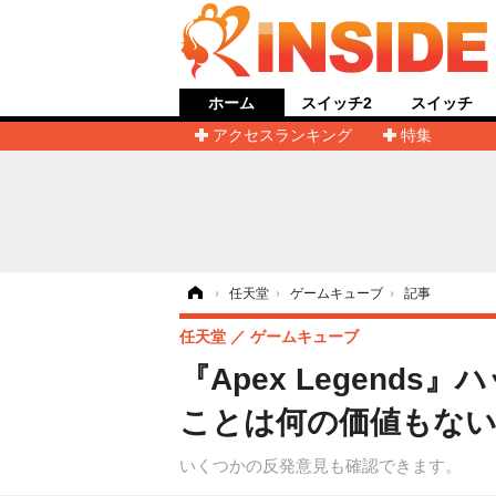
ホーム
スイッチ2
スイッチ
アクセスランキング
特集
ホーム
›
任天堂
›
ゲームキューブ
›
記事
任天堂
ゲームキューブ
『Apex Legend
ことは何の価値もな
いくつかの反発意見も確認できます。