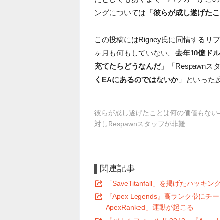
ングについては「
彼らが成し遂げたこ
この投稿にはRigney氏に同情するリ
ヶ月も何もしていない。
去年10億ド
充てたらどうなんだ
」「Respawnス
くEAにあるのではないか
」といった
彼らが成し遂げたことは何の価値もない―『Ape
対しRespawnスタッフが非難
関連記事
「SaveTitanfall」を掲げたハッキ
『Apex Legends』高ランク帯に
ApexRanked」運動が起こる