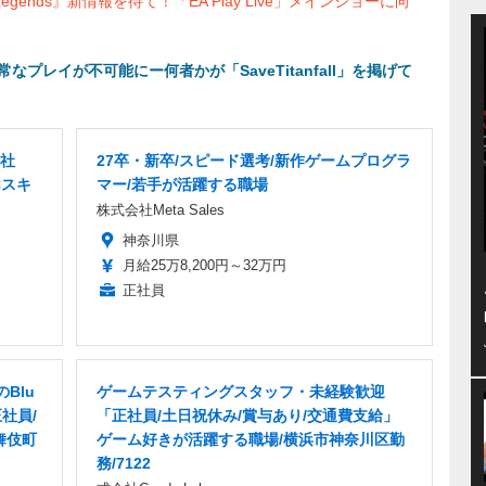
egends』新情報を待て！「EA Play Live」メインショーに向
正常なプレイが不可能にー何者かが「SaveTitanfall」を掲げて
正社
27卒・新卒/スピード選考/新作ゲームプログラ
Cスキ
マー/若手が活躍する職場
株式会社Meta Sales
神奈川県
月給25万8,200円～32万円
正社員
Blu
ゲームテスティングスタッフ・未経験歓迎
社員/
「正社員/土日祝休み/賞与あり/交通費支給」
舞伎町
ゲーム好きが活躍する職場/横浜市神奈川区勤
務/7122