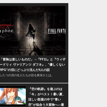
「冒険は楽しいものだ」 ─『FF11』と『ウィザ
ードリィ ヴァリアンツ ダフネ』、"優しくない
RPG"の沼にどっぷり沈んだ4人の話
ふたつの沼の住人たちが語る奥深さとは。
『空の軌跡』を遊ぶのは
「今」がベスト！暑い夏、
涼しい部屋の中で“青い
空”が似合う大冒険へ―最