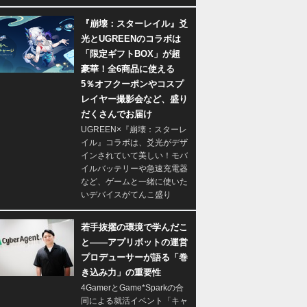
『崩壊：スターレイル』爻
光とUGREENのコラボは
「限定ギフトBOX」が超
豪華！全6商品に使える
5％オフクーポンやコスプ
レイヤー撮影会など、盛り
だくさんでお届け
UGREEN×『崩壊：スターレ
イル』コラボは、爻光がデザ
インされていて美しい！モバ
イルバッテリーや急速充電器
など、ゲームと一緒に使いた
いデバイスがてんこ盛り
若手抜擢の環境で学んだこ
と――アプリボットの運営
プロデューサーが語る「巻
き込み力」の重要性
4GamerとGame*Sparkの合
同による就活イベント「キャ