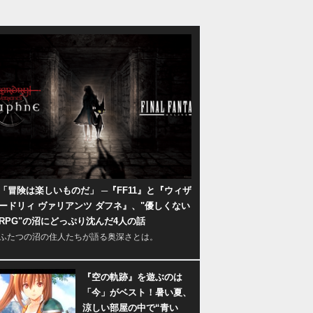
「冒険は楽しいものだ」 ─『FF11』と『ウィザ
ードリィ ヴァリアンツ ダフネ』、"優しくない
RPG"の沼にどっぷり沈んだ4人の話
ふたつの沼の住人たちが語る奥深さとは。
『空の軌跡』を遊ぶのは
「今」がベスト！暑い夏、
涼しい部屋の中で“青い