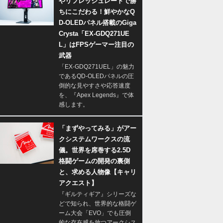
やリフレッシュレートで勝
ちにこだわる！鮮やかなQ
D-OLEDパネル搭載のGiga
Crysta「EX-GDQ271UE
L」はFPSゲーマー注目の
武器
「EX-GDQ271UEL」の魅力
であるQD-OLEDパネルの圧
倒的な見やすさや応答速度
を、『Apex Legends』で体
感します。
「まずやってみる」がアー
クシステムワークスの流
儀。世界を席巻する2.5D
格闘ゲームの開発の裏側
と、求める人物像【キャリ
アクエスト】
『ギルティギア』シリーズな
どで知られ、世界的な格闘ゲ
ーム大会「EVO」でも圧倒
的な存在感を放つアークシス