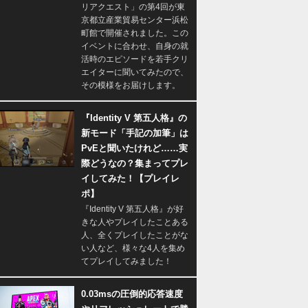
リアクエスト」の第4回が東
京都立産業貿易センター浜松
町館で開催されました。この
イベントに合わせ、自身の就
活時のエピソードを若手クリ
エイターに聞いてみたので、
その模様をお届けします。
『Identity V 第五人格』の
新モード「手記の加筆」は
PvEと聞いたけれど……実
際どうなの？集まってプレ
イしてみた！【プレイレ
ポ】
『Identity V 第五人格』が好
きな人やプレイしたことある
人、全くプレイしたことがな
い人など、様々な4人を集め
てプレイしてみました！
0.03msの圧倒的応答速度