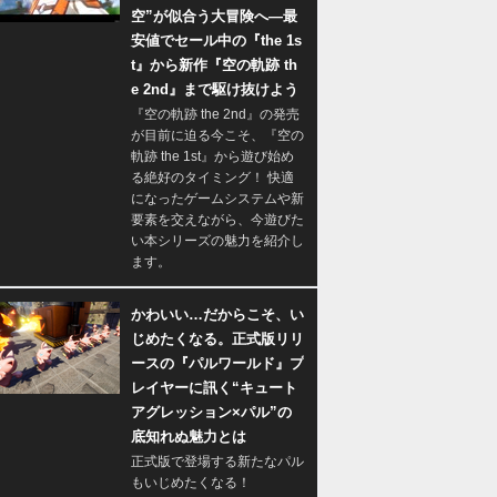
空”が似合う大冒険へ―最
安値でセール中の『the 1s
t』から新作『空の軌跡 th
e 2nd』まで駆け抜けよう
『空の軌跡 the 2nd』の発売
が目前に迫る今こそ、『空の
軌跡 the 1st』から遊び始め
る絶好のタイミング！ 快適
になったゲームシステムや新
要素を交えながら、今遊びた
い本シリーズの魅力を紹介し
ます。
かわいい…だからこそ、い
じめたくなる。正式版リリ
ースの『パルワールド』プ
レイヤーに訊く“キュート
アグレッション×パル”の
底知れぬ魅力とは
正式版で登場する新たなパル
もいじめたくなる！