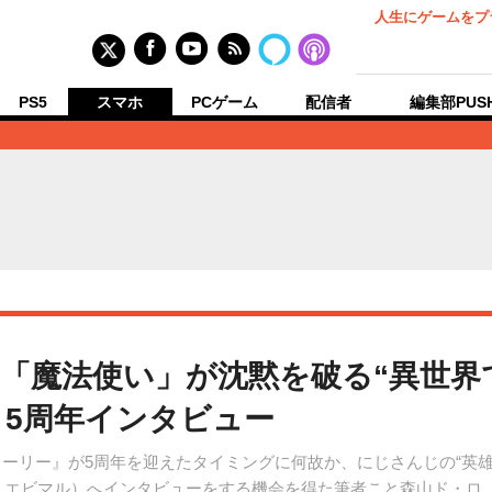
人生にゲームをプ
PS5
スマホ
PCゲーム
配信者
編集部PUS
「魔法使い」が沈黙を破る“異世界
』5周年インタビュー
ーリー』が5周年を迎えたタイミングに何故か、にじさんじの“英雄
：エビマル）へインタビューをする機会を得た筆者こと森山ド・ロ