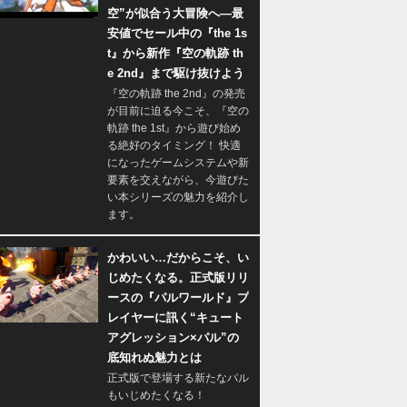
空”が似合う大冒険へ―最
安値でセール中の『the 1s
t』から新作『空の軌跡 th
e 2nd』まで駆け抜けよう
『空の軌跡 the 2nd』の発売
が目前に迫る今こそ、『空の
軌跡 the 1st』から遊び始め
る絶好のタイミング！ 快適
になったゲームシステムや新
要素を交えながら、今遊びた
い本シリーズの魅力を紹介し
ます。
かわいい…だからこそ、い
じめたくなる。正式版リリ
ースの『パルワールド』プ
レイヤーに訊く“キュート
アグレッション×パル”の
底知れぬ魅力とは
正式版で登場する新たなパル
もいじめたくなる！