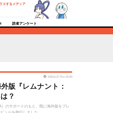
ラスするメディア
H
読者アンケート
2020.6.25 Thu 18:00
海外版『レムナント：
とは？
NOA）のサポートのもと、既に海外版をプレ
タビューを敢行しました。