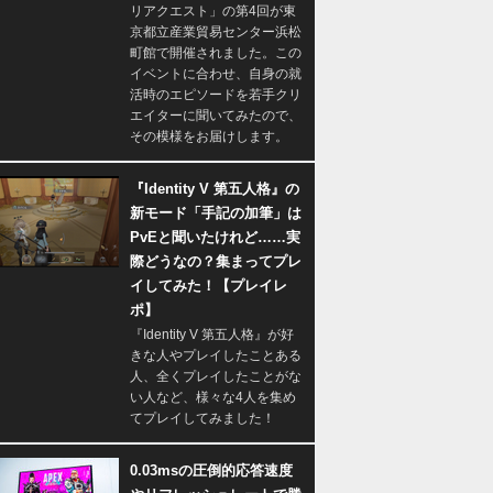
リアクエスト」の第4回が東
京都立産業貿易センター浜松
町館で開催されました。この
イベントに合わせ、自身の就
活時のエピソードを若手クリ
エイターに聞いてみたので、
その模様をお届けします。
『Identity V 第五人格』の
新モード「手記の加筆」は
PvEと聞いたけれど……実
際どうなの？集まってプレ
イしてみた！【プレイレ
ポ】
『Identity V 第五人格』が好
きな人やプレイしたことある
人、全くプレイしたことがな
い人など、様々な4人を集め
てプレイしてみました！
0.03msの圧倒的応答速度