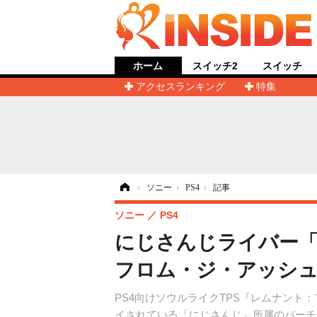
ホーム
スイッチ2
スイッチ
アクセスランキング
特集
ホーム
›
ソニー
›
PS4
›
記事
ソニー
PS4
にじさんじライバー「
フロム・ジ・アッシュ
PS4向けソウルライクTPS『レムナント：
イされている「にじさんじ」所属のバーチ