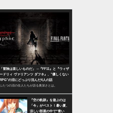
「冒険は楽しいものだ」 ─『FF11』と『ウィザ
ードリィ ヴァリアンツ ダフネ』、"優しくない
RPG"の沼にどっぷり沈んだ4人の話
ふたつの沼の住人たちが語る奥深さとは。
『空の軌跡』を遊ぶのは
「今」がベスト！暑い夏、
涼しい部屋の中で“青い