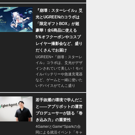
『崩壊：スターレイル』爻
光とUGREENのコラボは
「限定ギフトBOX」が超
豪華！全6商品に使える
5％オフクーポンやコスプ
レイヤー撮影会など、盛り
だくさんでお届け
UGREEN×『崩壊：スターレ
イル』コラボは、爻光がデザ
インされていて美しい！モバ
イルバッテリーや急速充電器
など、ゲームと一緒に使いた
いデバイスがてんこ盛り
若手抜擢の環境で学んだこ
と――アプリボットの運営
プロデューサーが語る「巻
き込み力」の重要性
4GamerとGame*Sparkの合
同による就活イベント「キャ