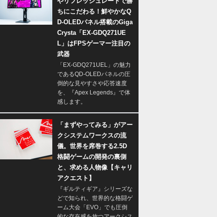
やリフレッシュレートで勝
ちにこだわる！鮮やかなQ
D-OLEDパネル搭載のGiga
Crysta「EX-GDQ271UE
L」はFPSゲーマー注目の
武器
「EX-GDQ271UEL」の魅力
であるQD-OLEDパネルの圧
倒的な見やすさや応答速度
を、『Apex Legends』で体
感します。
「まずやってみる」がアー
クシステムワークスの流
儀。世界を席巻する2.5D
格闘ゲームの開発の裏側
と、求める人物像【キャリ
アクエスト】
『ギルティギア』シリーズな
どで知られ、世界的な格闘ゲ
ーム大会「EVO」でも圧倒
的な存在感を放つアークシス