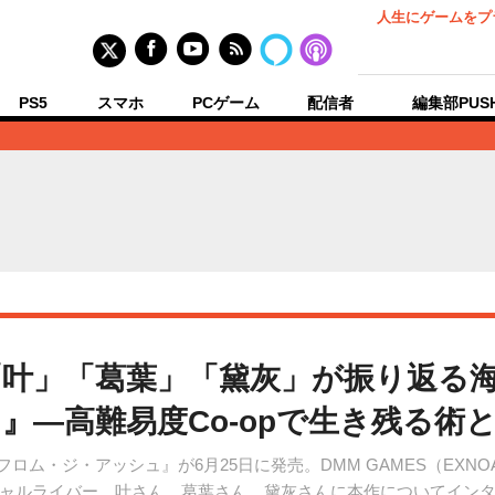
人生にゲームをプ
PS5
スマホ
PCゲーム
配信者
編集部PUS
叶」「葛葉」「黛灰」が振り返る
』―高難易度Co-opで生き残る術
フロム・ジ・アッシュ』が6月25日に発売。DMM GAMES（EX
ャルライバー、叶さん、葛葉さん、黛灰さんに本作についてイン