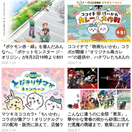
め5選
『ポケモン赤・緑』を遊んだみん
ココイチで「映画ちいかわ」コラ
なへ…「ポケットモンスター ジ・
ボが開催！“オリジナル島カレ
オリジン」が8月2日19時よりBS1
ー”の提供や、ハチワレたち8人の
2・日曜アニメ劇場で放送決定！
スプーン置きフィギュアをプレゼ
2026.7.23
2026.7.16
ント
マツキヨココカラ×「ちいかわ」
こんなに違うのに全部「東京」。
コラボが激アツ！オリジナルグッ
華やかな青春の街から砂漠に沈ん
ズの配布・販売に加えて、店舗ラ
だ悪魔の廃墟まで、散策におすす
ッピングや”花火打ち上げ”まで盛
め東京ゲーム5選【特集】
2026.7.14
2026.8.7