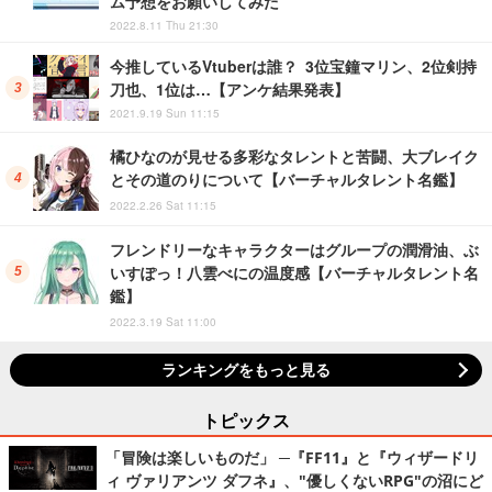
ム予想をお願いしてみた
2022.8.11 Thu 21:30
今推しているVtuberは誰？ 3位宝鐘マリン、2位剣持
刀也、1位は…【アンケ結果発表】
2021.9.19 Sun 11:15
橘ひなのが見せる多彩なタレントと苦闘、大ブレイク
とその道のりについて【バーチャルタレント名鑑】
2022.2.26 Sat 11:15
フレンドリーなキャラクターはグループの潤滑油、ぶ
いすぽっ！八雲べにの温度感【バーチャルタレント名
鑑】
2022.3.19 Sat 11:00
ランキングをもっと見る
トピックス
「冒険は楽しいものだ」 ─『FF11』と『ウィザードリ
ィ ヴァリアンツ ダフネ』、"優しくないRPG"の沼にど