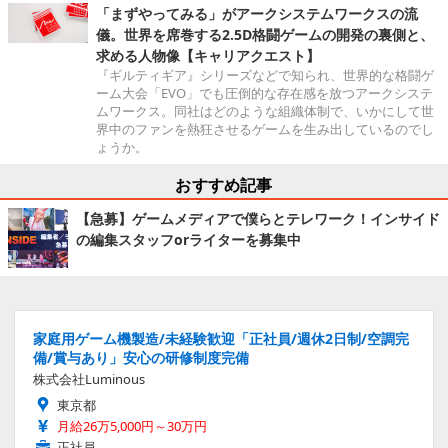
「まずやってみる」がアークシステムワークスの流
儀。世界を席巻する2.5D格闘ゲームの開発の裏側と、
求める人物像【キャリアクエスト】
『ギルティギア』シリーズなどで知られ、世界的な格闘ゲ
ーム大会「EVO」でも圧倒的な存在感を放つアークシステ
ムワークス。同社はどのような組織体制で、いかにして世
界中のファンを熱狂させるゲームを生み出しているのでし
ょうか。
おすすめ記事
【急募】ゲームメディアで僕らとテレワーク！インサイド
の編集スタッフorライターを募集中
家庭用ゲーム機製造/未経験歓迎「正社員/週休2日制/空調完
備/賞与あり」安心の研修制度完備
株式会社Luminous
東京都
月給26万5,000円～30万円
正社員