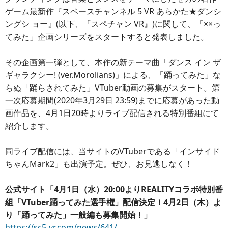
ゲーム最新作『スペースチャンネル 5 VR あらかた★ダンシ
ングシ ョー』(以下、『スペチャン VR』)に関して、「××っ
てみた」企画シリーズをスタートすると発表しました。
その企画第一弾として、本作の新テーマ曲「ダンス イン ザ
ギャラクシー! (ver.Morolians)」による、「踊ってみた」な
らぬ「踊らされてみた」VTuber動画の募集がスタート。第
一次応募期間(2020年3月29日 23:59)までに応募があった動
画作品を、4月1日20時よりライブ配信される特別番組にて
紹介します。
同ライブ配信には、当サイトのVTuberである「インサイド
ちゃんMark2」も出演予定。ぜひ、お見逃しなく！
公式サイト「4月1日（水）20:00よりREALITYコラボ特別番
組「VTuber踊ってみた選手権」配信決定！4月2日（木）よ
り「踊ってみた」一般編も募集開始！」
https://sc5-vr.com/news/641/