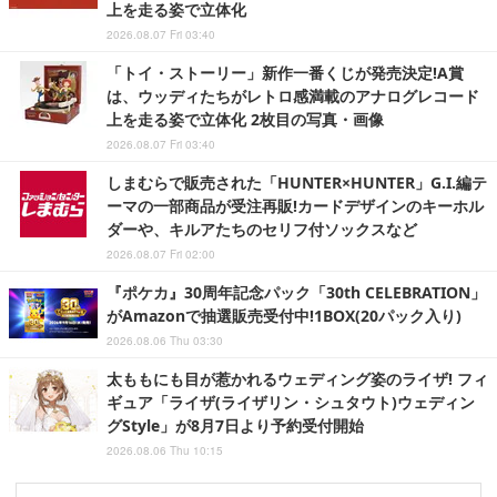
上を走る姿で立体化
2026.08.07 Fri 03:40
「トイ・ストーリー」新作一番くじが発売決定!A賞
は、ウッディたちがレトロ感満載のアナログレコード
上を走る姿で立体化 2枚目の写真・画像
2026.08.07 Fri 03:40
しまむらで販売された「HUNTER×HUNTER」G.I.編テ
ーマの一部商品が受注再販!カードデザインのキーホル
ダーや、キルアたちのセリフ付ソックスなど
2026.08.07 Fri 02:00
『ポケカ』30周年記念パック「30th CELEBRATION」
がAmazonで抽選販売受付中!1BOX(20パック入り)
2026.08.06 Thu 03:30
太ももにも目が惹かれるウェディング姿のライザ! フィ
ギュア「ライザ(ライザリン・シュタウト)ウェディン
グStyle」が8月7日より予約受付開始
2026.08.06 Thu 10:15