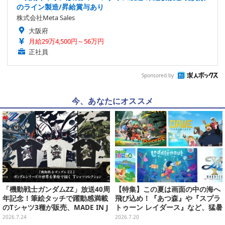
のライン製造/昇給賞与あり
株式会社Meta Sales
大阪府
月給29万4,500円～56万円
正社員
Sponsored by
今、あなたにオススメ
「機動戦士ガンダムZZ」放送40周
【特集】この夏は画面の中の海へ
年記念！筆絵タッチで躍動感満載
飛び込め！『あつ森』や『スプラ
のTシャツ3種が販売、MADE IN J
トゥーン レイダース』など、猛暑
APANで品質にもこだわり
を忘れて遊びたい“海ゲー”おすす
2026.7.24
2026.7.20