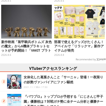
を外せばフィギュアとして飾れる
ラインナップ
2026.8.5
2026.8.6
ガシャポン全6種
新作映画「装甲騎兵ボトムズ 灰色
部屋で使えるグッズがたくさん！
の魔女」から6機体プラキットセ
アベイルで「リラックマ」新作ア
ットが予約開始！「VAKIT プラト
イテムが発売
ーン」第1弾、各部関節可動仕様
2026.8.6
2026.8.8
Recommended by
VTuberアクセスランキング
女体化した葛葉さんこと「サーニャ」登場！一夜限り
の妖艶ヴァンパイアにファン騒然
2021.11.1 Mon 17:50
『パワプロ』トッププロが予想する「にじさんじ甲子
園」優勝校は？対戦ガチ勢に全チーム分析と優勝チー