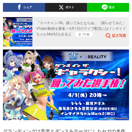
シェア
ポスト
送る
『スペチャン VR』踊ってみたならぬ、「踊らせてみた」
VTuber動画を募集！4月1日のライブ配信にはインサイド
ちゃんMark2も出るよ
全 10 枚
拡大写真
グランディングは音楽とダンスをテーマにしたセガの名作