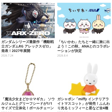
り沢山
ガンダムシリーズ最新作「機動戦
「ちいかわ」たちと一緒に旅に出
士ガンダムRG アレックスゼロ」
よう！この秋、ANAとのコラボレ
発表！2027年展開
ーションが決定
2026.7.24
2026.8.4
「魔法少女まどか☆マギカ」 ソウ
ガシャポン「miffy インテリアラ
ルジェムとグリーフシードが1/1
イトマスコット」が発売！ふんわ
サイズで立体化！ボールチェーン
り光るミッフィーと星など全4種