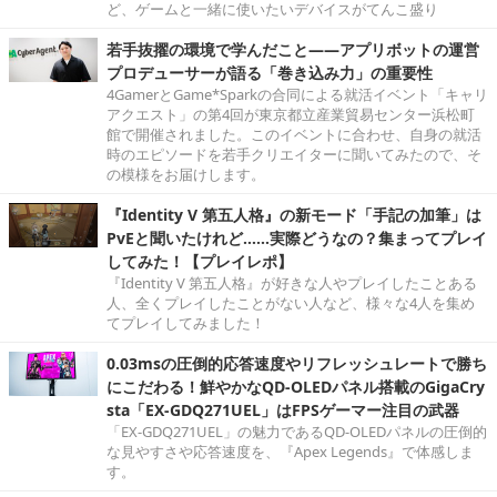
ど、ゲームと一緒に使いたいデバイスがてんこ盛り
若手抜擢の環境で学んだこと――アプリボットの運営
プロデューサーが語る「巻き込み力」の重要性
4GamerとGame*Sparkの合同による就活イベント「キャリ
アクエスト」の第4回が東京都立産業貿易センター浜松町
館で開催されました。このイベントに合わせ、自身の就活
時のエピソードを若手クリエイターに聞いてみたので、そ
の模様をお届けします。
『Identity V 第五人格』の新モード「手記の加筆」は
PvEと聞いたけれど……実際どうなの？集まってプレイ
してみた！【プレイレポ】
『Identity V 第五人格』が好きな人やプレイしたことある
人、全くプレイしたことがない人など、様々な4人を集め
てプレイしてみました！
0.03msの圧倒的応答速度やリフレッシュレートで勝ち
にこだわる！鮮やかなQD-OLEDパネル搭載のGigaCry
sta「EX-GDQ271UEL」はFPSゲーマー注目の武器
「EX-GDQ271UEL」の魅力であるQD-OLEDパネルの圧倒的
な見やすさや応答速度を、『Apex Legends』で体感しま
す。