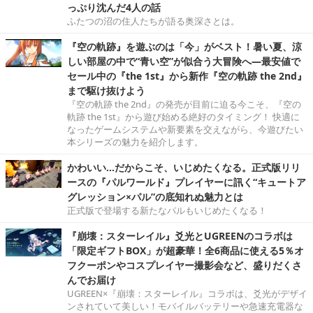
っぷり沈んだ4人の話
ふたつの沼の住人たちが語る奥深さとは。
『空の軌跡』を遊ぶのは「今」がベスト！暑い夏、涼
しい部屋の中で“青い空”が似合う大冒険へ―最安値で
セール中の『the 1st』から新作『空の軌跡 the 2nd』
まで駆け抜けよう
『空の軌跡 the 2nd』の発売が目前に迫る今こそ、『空の
軌跡 the 1st』から遊び始める絶好のタイミング！ 快適に
なったゲームシステムや新要素を交えながら、今遊びたい
本シリーズの魅力を紹介します。
かわいい…だからこそ、いじめたくなる。正式版リリ
ースの『パルワールド』プレイヤーに訊く“キュートア
グレッション×パル”の底知れぬ魅力とは
正式版で登場する新たなパルもいじめたくなる！
『崩壊：スターレイル』爻光とUGREENのコラボは
「限定ギフトBOX」が超豪華！全6商品に使える5％オ
フクーポンやコスプレイヤー撮影会など、盛りだくさ
んでお届け
UGREEN×『崩壊：スターレイル』コラボは、爻光がデザイ
ンされていて美しい！モバイルバッテリーや急速充電器な