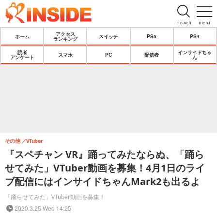
search
menu
アクセス
ホーム
スイッチ
PS5
PS4
ランキング
読者
インサイドちゃ
スマホ
PC
配信者
アンケート
ん
その他
VTuber
『スペチャン VR』踊ってみたならぬ、「踊ら
せてみた」VTuber動画を募集！4月1日のライ
ブ配信にはインサイドちゃんMark2も出るよ
「踊らせてみた」VTuber動画を募集！
2020.3.25 Wed 14:25