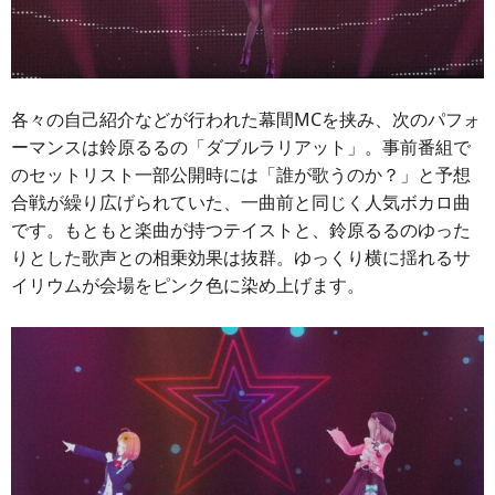
各々の自己紹介などが行われた幕間MCを挟み、次のパフォ
ーマンスは鈴原るるの「ダブルラリアット」。事前番組で
のセットリスト一部公開時には「誰が歌うのか？」と予想
合戦が繰り広げられていた、一曲前と同じく人気ボカロ曲
です。もともと楽曲が持つテイストと、鈴原るるのゆった
りとした歌声との相乗効果は抜群。ゆっくり横に揺れるサ
イリウムが会場をピンク色に染め上げます。