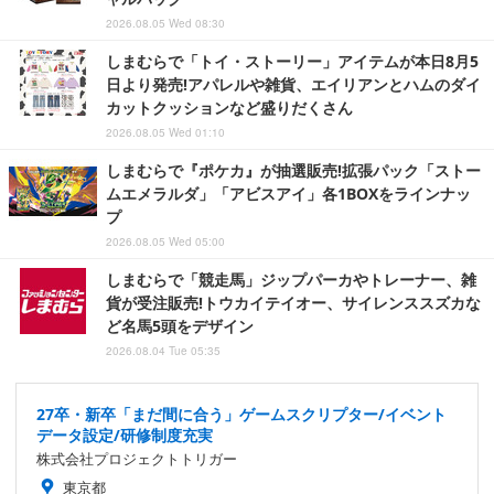
2026.08.05 Wed 08:30
しまむらで「トイ・ストーリー」アイテムが本日8月5
日より発売!アパレルや雑貨、エイリアンとハムのダイ
カットクッションなど盛りだくさん
2026.08.05 Wed 01:10
しまむらで『ポケカ』が抽選販売!拡張パック「ストー
ムエメラルダ」「アビスアイ」各1BOXをラインナッ
プ
2026.08.05 Wed 05:00
しまむらで「競走馬」ジップパーカやトレーナー、雑
貨が受注販売!トウカイテイオー、サイレンススズカな
ど名馬5頭をデザイン
2026.08.04 Tue 05:35
27卒・新卒「まだ間に合う」ゲームスクリプター/イベント
データ設定/研修制度充実
株式会社プロジェクトトリガー
東京都