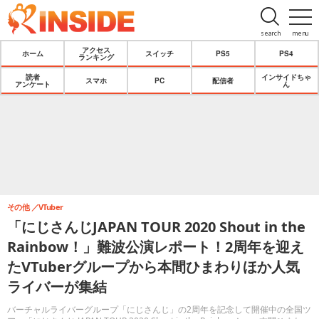
search
menu
アクセス
ホーム
スイッチ
PS5
PS4
ランキング
読者
インサイドちゃ
スマホ
PC
配信者
アンケート
ん
その他
VTuber
「にじさんじJAPAN TOUR 2020 Shout in the
Rainbow！」難波公演レポート！2周年を迎え
たVTuberグループから本間ひまわりほか人気
ライバーが集結
バーチャルライバーグループ「にじさんじ」の2周年を記念して開催中の全国ツ