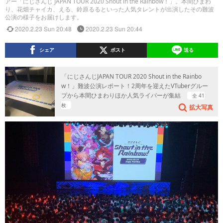
アー「にじさんじ JAPAN TOUR 2020 Shout in the Rainbow！」。本間ひまわ
り、花畑チャイカ、える、鈴原るるといった人気タレントが出演したその難波
公演の様子をお届けします。
2020.2.23 Sun 20:48
2020.2.23 Sun 20:44
シェア
ポスト
送る
「にじさんじJAPAN TOUR 2020 Shout in the Rainbo
w！」難波公演レポート！2周年を迎えたVTuberグルー
プから本間ひまわりほか人気ライバーが集結
全 41
枚
拡大写真