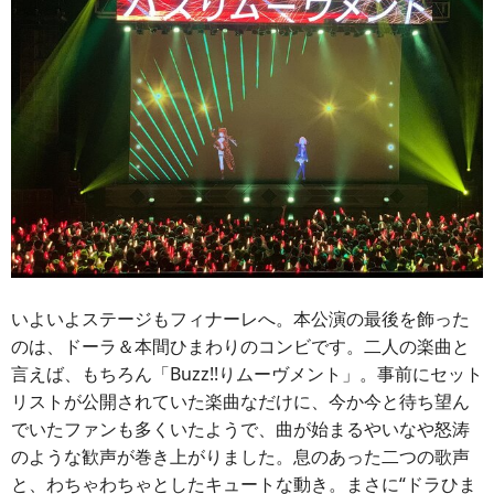
いよいよステージもフィナーレへ。本公演の最後を飾った
のは、ドーラ＆本間ひまわりのコンビです。二人の楽曲と
言えば、もちろん「Buzz!!りムーヴメント」。事前にセット
リストが公開されていた楽曲なだけに、今か今と待ち望ん
でいたファンも多くいたようで、曲が始まるやいなや怒涛
のような歓声が巻き上がりました。息のあった二つの歌声
と、わちゃわちゃとしたキュートな動き。まさに“ドラひま