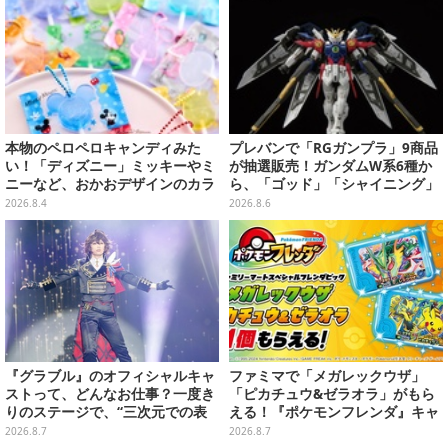
本物のペロペロキャンディみた
プレバンで「RGガンプラ」9商品
い！「ディズニー」ミッキーやミ
が抽選販売！ガンダムW系6種か
ニーなど、おかおデザインのカラ
ら、「ゴッド」「シャイニング」
フルチャーム全10種が8月31日発
まで
2026.8.4
2026.8.6
売
『グラブル』のオフィシャルキャ
ファミマで「メガレックウザ」
ストって、どんなお仕事？一度き
「ピカチュウ&ゼラオラ」がもら
りのステージで、“三次元での表
える！『ポケモンフレンダ』キャ
現”に全力を懸けるキャスト陣の
ンペーンが8月11日開始
2026.8.7
2026.8.7