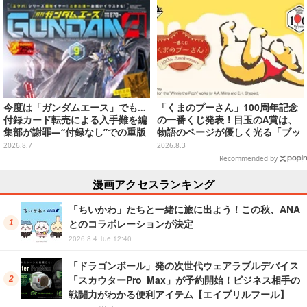
舞台裏【インタビュー】
今度は「ガンダムエース」でも…
「くまのプーさん」100周年記念
付録カード転売による入手難を編
の一番くじ発表！目玉のA賞は、
集部が謝罪―“付録なし”での重版
物語のページが優しく光る「ブッ
対応を進行中
クシェイプドライト」
2026.8.7
2026.8.3
Recommended by
漫画アクセスランキング
「ちいかわ」たちと一緒に旅に出よう！この秋、ANA
とのコラボレーションが決定
2026.8.4 Tue 12:40
「ドラゴンボール」発の次世代ウェアラブルデバイス
「スカウターPro Max」が予約開始！ビジネス相手の
戦闘力がわかる便利アイテム【エイプリルフール】