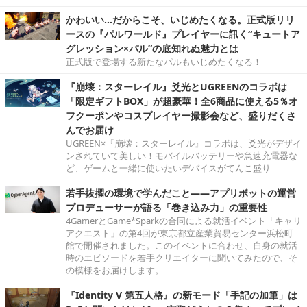
かわいい…だからこそ、いじめたくなる。正式版リリ
ースの『パルワールド』プレイヤーに訊く“キュートア
グレッション×パル”の底知れぬ魅力とは
正式版で登場する新たなパルもいじめたくなる！
『崩壊：スターレイル』爻光とUGREENのコラボは
「限定ギフトBOX」が超豪華！全6商品に使える5％オ
フクーポンやコスプレイヤー撮影会など、盛りだくさ
んでお届け
UGREEN×『崩壊：スターレイル』コラボは、爻光がデザイ
ンされていて美しい！モバイルバッテリーや急速充電器な
ど、ゲームと一緒に使いたいデバイスがてんこ盛り
若手抜擢の環境で学んだこと――アプリボットの運営
プロデューサーが語る「巻き込み力」の重要性
4GamerとGame*Sparkの合同による就活イベント「キャリ
アクエスト」の第4回が東京都立産業貿易センター浜松町
館で開催されました。このイベントに合わせ、自身の就活
時のエピソードを若手クリエイターに聞いてみたので、そ
の模様をお届けします。
『Identity V 第五人格』の新モード「手記の加筆」は