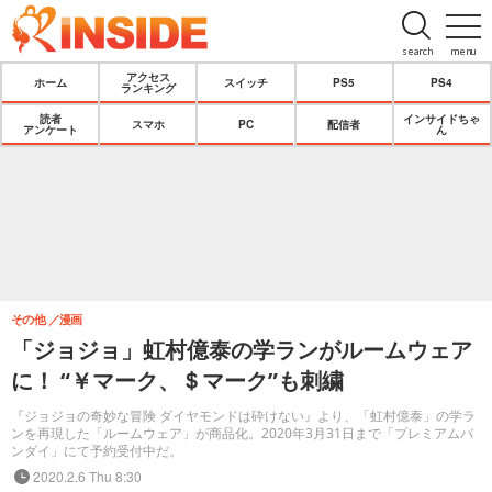
search
menu
アクセス
ホーム
スイッチ
PS5
PS4
ランキング
読者
インサイドちゃ
スマホ
PC
配信者
アンケート
ん
その他
漫画
「ジョジョ」虹村億泰の学ランがルームウェア
に！ “￥マーク、＄マーク”も刺繍
『ジョジョの奇妙な冒険 ダイヤモンドは砕けない』より、「虹村億泰」の学ラ
ンを再現した「ルームウェア」が商品化。2020年3月31日まで「プレミアムバ
ンダイ」にて予約受付中だ。
2020.2.6 Thu 8:30