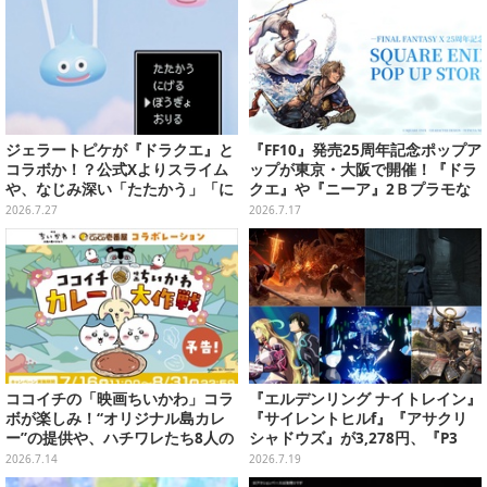
ジェラートピケが『ドラクエ』と
『FF10』発売25周年記念ポップア
コラボか！？公式Xよりスライム
ップが東京・大阪で開催！『ドラ
や、なじみ深い「たたかう」「に
クエ』や『ニーア』2Ｂプラモな
げる」のコマンドウィンドウが投
ども販売
2026.7.27
2026.7.17
稿
ココイチの「映画ちいかわ」コラ
『エルデンリング ナイトレイン』
ボが楽しみ！“オリジナル島カレ
『サイレントヒルf』『アサクリ
ー”の提供や、ハチワレたち8人の
シャドウズ』が3,278円、『P3
スプーン置きフィギュアをプレゼ
R』『TOXリマスター』は2,728円
2026.7.14
2026.7.19
ント
に！─ゲオ店舗セールを実地調査