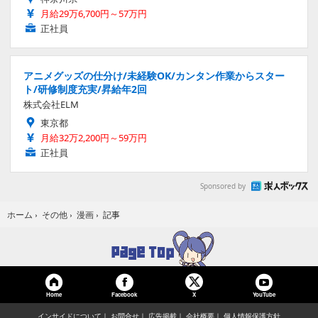
月給29万6,700円～57万円
正社員
アニメグッズの仕分け/未経験OK/カンタン作業からスター
ト/研修制度充実/昇給年2回
株式会社ELM
東京都
月給32万2,200円～59万円
正社員
Sponsored by
記事
ホーム
›
その他
›
漫画
›
Home
Facebook
YouTube
X
インサイドについて
お問合せ
広告掲載
会社概要
個人情報保護方針