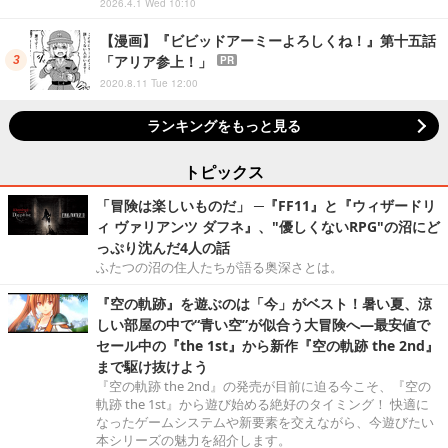
2026.4.1 Wed 10:10
【漫画】『ビビッドアーミーよろしくね！』第十五話
「アリア参上！」
PR
2020.8.11 Tue 12:00
ランキングをもっと見る
トピックス
「冒険は楽しいものだ」 ─『FF11』と『ウィザードリ
ィ ヴァリアンツ ダフネ』、"優しくないRPG"の沼にど
っぷり沈んだ4人の話
ふたつの沼の住人たちが語る奥深さとは。
『空の軌跡』を遊ぶのは「今」がベスト！暑い夏、涼
しい部屋の中で“青い空”が似合う大冒険へ―最安値で
セール中の『the 1st』から新作『空の軌跡 the 2nd』
まで駆け抜けよう
『空の軌跡 the 2nd』の発売が目前に迫る今こそ、『空の
軌跡 the 1st』から遊び始める絶好のタイミング！ 快適に
なったゲームシステムや新要素を交えながら、今遊びたい
本シリーズの魅力を紹介します。