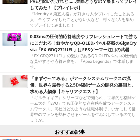
PvEと聞いたけれど……実際どうなの？集まってプレイ
してみた！【プレイレポ】
『Identity V 第五人格』が好きな人やプレイしたことある
人、全くプレイしたことがない人など、様々な4人を集め
てプレイしてみました！
0.03msの圧倒的応答速度やリフレッシュレートで勝ち
にこだわる！鮮やかなQD-OLEDパネル搭載のGigaCry
sta「EX-GDQ271UEL」はFPSゲーマー注目の武器
「EX-GDQ271UEL」の魅力であるQD-OLEDパネルの圧倒的
な見やすさや応答速度を、『Apex Legends』で体感しま
す。
「まずやってみる」がアークシステムワークスの流
儀。世界を席巻する2.5D格闘ゲームの開発の裏側と、
求める人物像【キャリアクエスト】
『ギルティギア』シリーズなどで知られ、世界的な格闘ゲ
ーム大会「EVO」でも圧倒的な存在感を放つアークシステ
ムワークス。同社はどのような組織体制で、いかにして世
界中のファンを熱狂させるゲームを生み出しているのでし
ょうか。
おすすめ記事