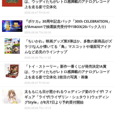
は、ウッディたちがレトロ感満載のアナログレコード
上を走る姿で立体化
2026.08.07 Fri 03:40
『ポケカ』30周年記念パック「30th CELEBRATION」
がAmazonで抽選販売受付中!1BOX(20パック入り)
2026.08.06 Thu 03:30
「ちいかわ」映画グッズ第3弾ほか、多数の新商品がズ
ラリ!なんか懐いてる「鳥」マスコットや場面写アイテ
ムなど必見のラインナップ
2026.08.06 Thu 11:25
「トイ・ストーリー」新作一番くじが発売決定!A賞
は、ウッディたちがレトロ感満載のアナログレコード
上を走る姿で立体化 2枚目の写真・画像
2026.08.07 Fri 03:40
太ももにも目が惹かれるウェディング姿のライザ! フィ
ギュア「ライザ(ライザリン・シュタウト)ウェディン
グStyle」が8月7日より予約受付開始
2026.08.06 Thu 10:15