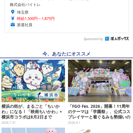
株式会社バイトレ
埼玉県
時給1,500円～1,875円
派遣社員
Sponsored by
今、あなたにオススメ
横浜の街が、まるごと「ちいか
「FGO Fes. 2026」開幕！11周年
わ」になる！「映画ちいかわ」×
のテーマは「学園祭」、公式コス
横浜市コラボは8月2日まで
プレイヤーと着ぐるみも勢揃いの
カルデア学園はお祭り一色
2026.7.31
2026.8.1