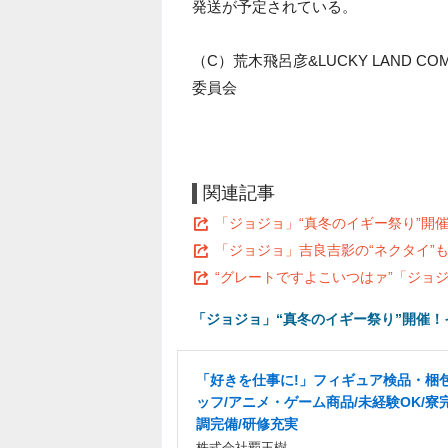
発送が予定されている。
（C）荒木飛呂彦&LUCKY LAND C
委員会
関連記事
「ジョジョ」“真冬のイギー祭り”開
「ジョジョ」吉良吉影の“ネクタイ”
“グレートですよこいつはァ”「ジョ
「ジョジョ」“真冬のイギー祭り”開催
「好きを仕事に!」フィギュア検品・梱
ッフ/アニメ・ゲーム商品/未経験OK/寮
調完備/研修充実
株式会社覇王樹