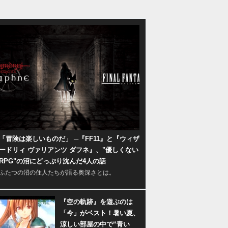
「冒険は楽しいものだ」 ─『FF11』と『ウィザ
ードリィ ヴァリアンツ ダフネ』、"優しくない
RPG"の沼にどっぷり沈んだ4人の話
ふたつの沼の住人たちが語る奥深さとは。
『空の軌跡』を遊ぶのは
「今」がベスト！暑い夏、
涼しい部屋の中で“青い