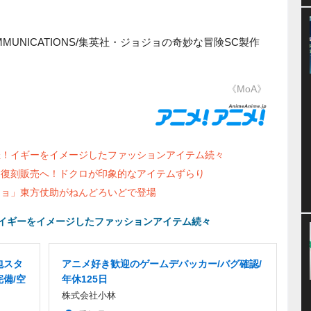
OMMUNICATIONS/集英社・ジョジョの奇妙な冒険SC製作
《MoA》
催！イギーをイメージしたファッションアイテム続々
も復刻販売へ！ドクロが印象的なアイテムずらり
ジョ」東方仗助がねんどろいどで登場
！イギーをイメージしたファッションアイテム続々
包スタ
アニメ好き歓迎のゲームデバッカー/バグ確認/
完備/空
年休125日
株式会社小林