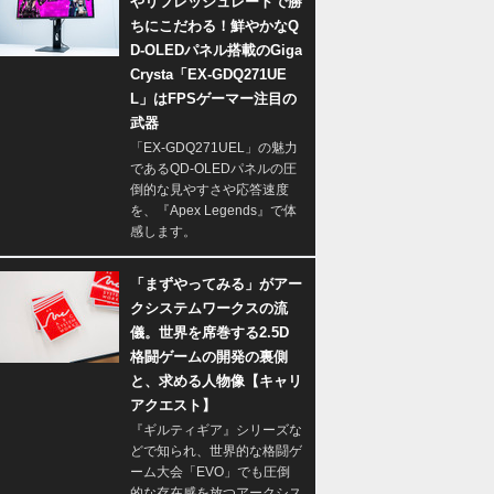
やリフレッシュレートで勝
ちにこだわる！鮮やかなQ
D-OLEDパネル搭載のGiga
Crysta「EX-GDQ271UE
L」はFPSゲーマー注目の
武器
「EX-GDQ271UEL」の魅力
であるQD-OLEDパネルの圧
倒的な見やすさや応答速度
を、『Apex Legends』で体
感します。
「まずやってみる」がアー
クシステムワークスの流
儀。世界を席巻する2.5D
格闘ゲームの開発の裏側
と、求める人物像【キャリ
アクエスト】
『ギルティギア』シリーズな
どで知られ、世界的な格闘ゲ
ーム大会「EVO」でも圧倒
的な存在感を放つアークシス