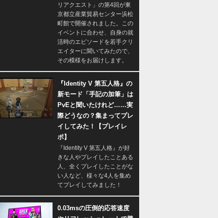
リアクエスト」の第4回が東
京都立産業貿易センター浜松
町館で開催されました。この
イベントに合わせ、自身の就
活時のエピソードを若手クリ
エイターに聞いてみたので、
その模様をお届けします。
『Identity V 第五人格』の
新モード「手記の加筆」は
PvEと聞いたけれど……実
際どうなの？集まってプレ
イしてみた！【プレイレ
ポ】
『Identity V 第五人格』が好
きな人やプレイしたことある
人、全くプレイしたことがな
い人など、様々な4人を集め
てプレイしてみました！
0.03msの圧倒的応答速度