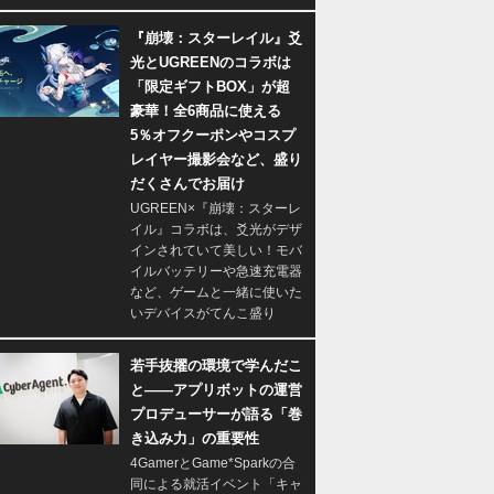
『崩壊：スターレイル』爻
光とUGREENのコラボは
「限定ギフトBOX」が超
豪華！全6商品に使える
5％オフクーポンやコスプ
レイヤー撮影会など、盛り
だくさんでお届け
UGREEN×『崩壊：スターレ
イル』コラボは、爻光がデザ
インされていて美しい！モバ
イルバッテリーや急速充電器
など、ゲームと一緒に使いた
いデバイスがてんこ盛り
若手抜擢の環境で学んだこ
と――アプリボットの運営
プロデューサーが語る「巻
き込み力」の重要性
4GamerとGame*Sparkの合
同による就活イベント「キャ