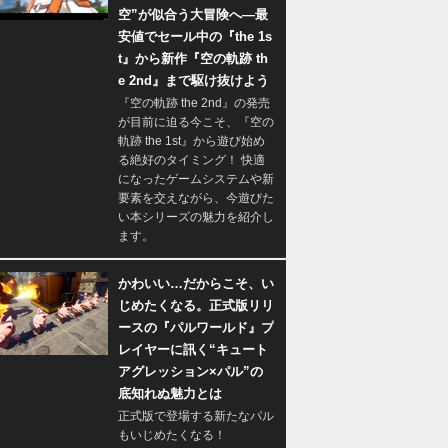
空”が似合う大冒険へ―最
安値でセール中の『the 1s
t』から新作『空の軌跡 th
e 2nd』まで駆け抜けよう
『空の軌跡 the 2nd』の発売
が目前に迫る今こそ、『空の
軌跡 the 1st』から遊び始め
る絶好のタイミング！ 快適
になったゲームシステムや新
要素を交えながら、今遊びた
い本シリーズの魅力を紹介し
ます。
かわいい…だからこそ、い
じめたくなる。正式版リリ
ースの『パルワールド』プ
レイヤーに訊く“キュート
アグレッション×パル”の
底知れぬ魅力とは
正式版で登場する新たなパル
もいじめたくなる！