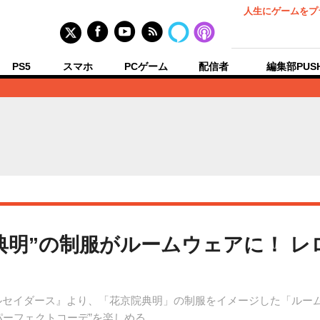
人生にゲームをプ
PS5
スマホ
PCゲーム
配信者
編集部PUS
典明”の制服がルームウェアに！ 
ルセイダース』より、「花京院典明」の制服をイメージした「ルー
パーフェクトコーデ”を楽しめる。