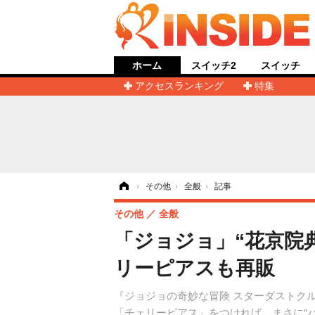
ホーム
スイッチ2
スイッチ
アクセスランキング
特集
ホーム
›
その他
›
全般
›
記事
その他
全般
「ジョジョ」“花京院
リーピアスも再販
『ジョジョの奇妙な冒険 スターダストク
「チェリーピアス」をつければ、まさに“