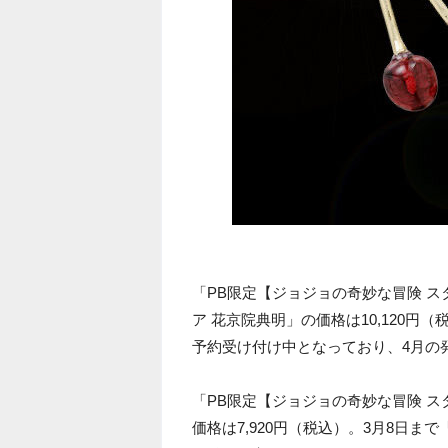
「PB限定【ジョジョの奇妙な冒険 
ア 花京院典明」の価格は10,120円
予約受け付け中となっており、4月の
「PB限定【ジョジョの奇妙な冒険 
価格は7,920円（税込）。3月8日