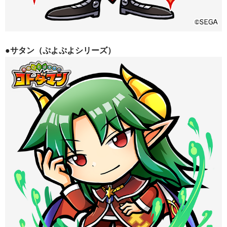
●サタン（ぷよぷよシリーズ）