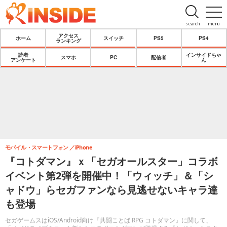
search
menu
アクセス
ホーム
スイッチ
PS5
PS4
ランキング
読者
インサイドちゃ
スマホ
PC
配信者
アンケート
ん
モバイル・スマートフォン
iPhone
『コトダマン』ｘ「セガオールスター」コラボ
イベント第2弾を開催中！「ウィッチ」＆「シ
ャドウ」らセガファンなら見逃せないキャラ達
も登場
セガゲームスはiOS/Android向け『共闘ことば RPG コトダマン』に関して、