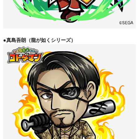
●真島吾朗（龍が如くシリーズ）