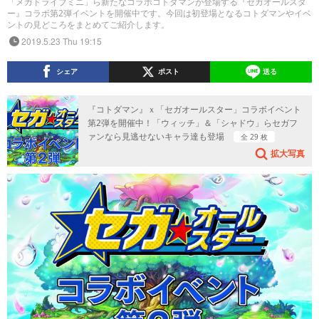
「メガドライブミニ」ら新たなコラボコトダマンが登場する『セガオールスタ
ー』コラボ第2弾イベントを開催中です。今回は初登場となるコトダマンやイベ
ントの見どころをまとめてご紹介します。
2019.5.23 Thu 19:15
シェア
ポスト
送る
『コトダマン』ｘ「セガオールスター」コラボイベント
第2弾を開催中！「ウィッチ」＆「シャドウ」らセガフ
ァンなら見逃せないキャラ達も登場
全 29 枚
拡大写真