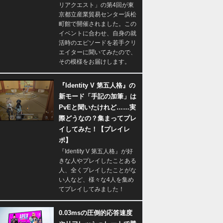
リアクエスト」の第4回が東
京都立産業貿易センター浜松
町館で開催されました。この
イベントに合わせ、自身の就
活時のエピソードを若手クリ
エイターに聞いてみたので、
その模様をお届けします。
『Identity V 第五人格』の
新モード「手記の加筆」は
PvEと聞いたけれど……実
際どうなの？集まってプレ
イしてみた！【プレイレ
ポ】
『Identity V 第五人格』が好
きな人やプレイしたことある
人、全くプレイしたことがな
い人など、様々な4人を集め
てプレイしてみました！
0.03msの圧倒的応答速度