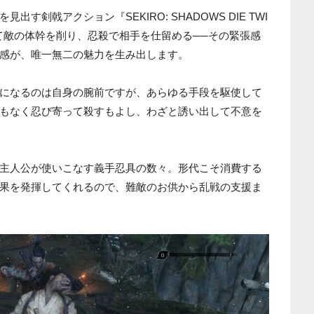
す剣戟アクション『SEKIRO: SHADOWS DIE TWI
て敵の体幹を削り、忍殺で相手を仕留める──その緊張感
感が、唯一無二の魅力を生み出します。
になるのは自身の腕前ですが、あらゆる手段を駆使して
もなく忍び寄って殺すもよし、わざと誘い出して不意を
主人公が使いこなす義手忍具の数々。形代こそ消費する
果を発揮してくれるので、難敵のお供から乱戦の支援ま