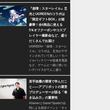
『崩壊：スターレイル』爻
光とUGREENのコラボは
「限定ギフトBOX」が超
豪華！全6商品に使える
5％オフクーポンやコスプ
レイヤー撮影会など、盛り
だくさんでお届け
UGREEN×『崩壊：スターレ
イル』コラボは、爻光がデザ
インされていて美しい！モバ
イルバッテリーや急速充電器
など、ゲームと一緒に使いた
いデバイスがてんこ盛り
若手抜擢の環境で学んだこ
と――アプリボットの運営
プロデューサーが語る「巻
き込み力」の重要性
4GamerとGame*Sparkの合
同による就活イベント「キャ