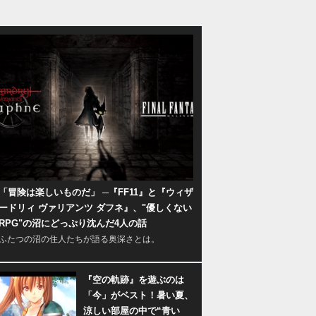
「冒険は楽しいものだ」 ─『FF11』と『ウィザ
ードリィ ヴァリアンツ ダフネ』、"優しくない
RPG"の沼にどっぷり沈んだ4人の話
ふたつの沼の住人たちが語る奥深さとは。
『空の軌跡』を遊ぶのは
「今」がベスト！暑い夏、
涼しい部屋の中で“青い