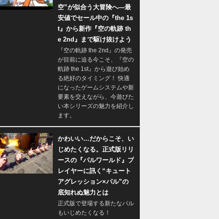
空”が似合う大冒険へ―最
安値でセール中の『the 1s
t』から新作『空の軌跡 th
e 2nd』まで駆け抜けよう
『空の軌跡 the 2nd』の発売
が目前に迫る今こそ、『空の
軌跡 the 1st』から遊び始め
る絶好のタイミング！ 快適
になったゲームシステムや新
要素を交えながら、今遊びた
い本シリーズの魅力を紹介し
ます。
かわいい…だからこそ、い
じめたくなる。正式版リリ
ースの『パルワールド』プ
レイヤーに訊く“キュート
アグレッション×パル”の
底知れぬ魅力とは
正式版で登場する新たなパル
もいじめたくなる！