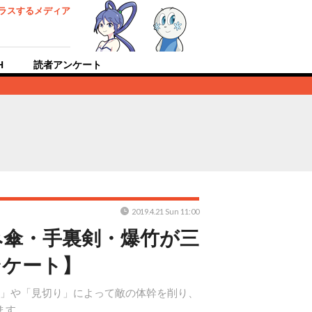
ラスするメディア
H
読者アンケート
2019.4.21 Sun 11:00
み傘・手裏剣・爆竹が三
ンケート】
「弾き」や「見切り」によって敵の体幹を削り、
ます。