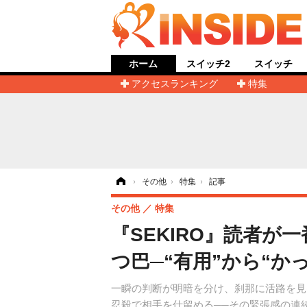
ホーム
スイッチ2
スイッチ
アクセスランキング
特集
ホーム
›
その他
›
特集
›
記事
その他
特集
『SEKIRO』読者
つ巴─“有用”から“
一瞬の判断が明暗を分け、刹那に活路を見出す
忍殺で相手を仕留める──その緊張感の連