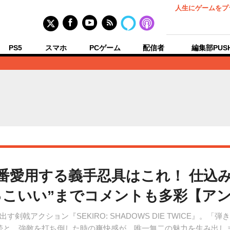
人生にゲームをプ
PS5
スマホ
PCゲーム
配信者
編集部PUS
が一番愛用する義手忍具はこれ！ 仕込
かっこいい”までコメントも多彩【ア
剣戟アクション『SEKIRO: SHADOWS DIE TWICE』。
続と、強敵を打ち倒した時の爽快感が、唯一無二の魅力を生み出し