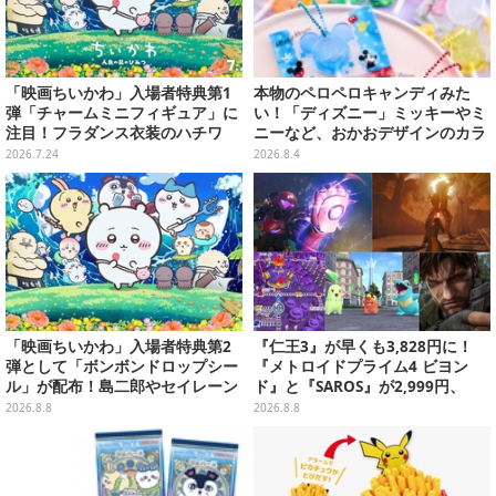
「映画ちいかわ」入場者特典第1
本物のペロペロキャンディみた
弾「チャームミニフィギュア」に
い！「ディズニー」ミッキーやミ
注目！フラダンス衣装のハチワ
ニーなど、おかおデザインのカラ
レ、うさぎら全8種類
フルチャーム全10種が8月31日発
2026.7.24
2026.8.4
売
「映画ちいかわ」入場者特典第2
『仁王3』が早くも3,828円に！
弾として「ボンボンドロップシー
『メトロイドプライム4 ビヨン
ル」が配布！島二郎やセイレーン
ド』と『SAROS』が2,999円、
はもちろん、人魚のウロコまで…
『メタルギアソリッド Δ』は2,49
2026.8.8
2026.8.8
9円─ゲオ店舗＆ストアのゲームセ
ールは8月8日から