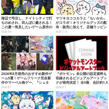
海辺で号泣し、ナイトシティで打
マツキヨココカラと「ちいかわ」
ちのめされ、田んぼに癒される！
がコラボ！オリジナルグッズの配
この夏一気見したいゲーム原作の
布・販売に加えて、店舗ラッピン
名作アニメ10選を一挙紹介【特
グや”花火打ち上げ”まで盛り沢山
2026.8.8
2026.7.15
集】
2026年8月発売のおすすめ新作ゲ
『ポケモン』未公開の設定資料も
ーム5選！ゲームフリーク完全新
収録されるビジュアルアートブッ
作やマーベル格ゲー、『シュタ
クが発売決定！ 全3冊、合計約1,5
ゲ』リブートなど注目作が目白押
00ページの大ボリュームでシリー
2026.8.1
2026.8.7
し【特集】
ズ30年を振り返る