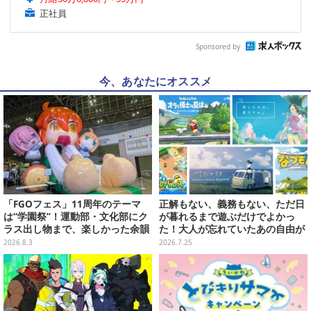
正社員
Sponsored by
今、あなたにオススメ
「FGOフェス」11周年のテーマ
正解もない、義務もない、ただ日
は“学園祭”！運動部・文化部にク
が暮れるまで遊ぶだけでよかっ
ラス出し物まで、楽しかった余韻
た！大人が忘れていたあの自由が
が残る思い出を写真たっぷりでお
蘇るノスタルジー夏休みゲームお
2026.8.3
2026.7.25
届け【写真180枚】
すすめ5選【特集】