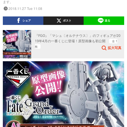
ます。
2018.11.27 Tue 11:08
シェア
ポスト
送る
『FGO』「マシュ〔オルテナウス〕」のフィギュアが20
19年4月の一番くじに登場！原型画像も初公開
全 1
枚
拡大写真