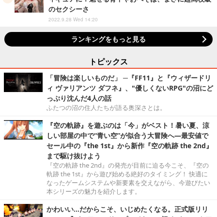
のセクシーさ
2022.9.28 Wed 14:20
ランキングをもっと見る
トピックス
「冒険は楽しいものだ」 ─『FF11』と『ウィザードリ
ィ ヴァリアンツ ダフネ』、"優しくないRPG"の沼にど
っぷり沈んだ4人の話
ふたつの沼の住人たちが語る奥深さとは。
『空の軌跡』を遊ぶのは「今」がベスト！暑い夏、涼
しい部屋の中で“青い空”が似合う大冒険へ―最安値で
セール中の『the 1st』から新作『空の軌跡 the 2nd』
まで駆け抜けよう
『空の軌跡 the 2nd』の発売が目前に迫る今こそ、『空の
軌跡 the 1st』から遊び始める絶好のタイミング！ 快適に
なったゲームシステムや新要素を交えながら、今遊びたい
本シリーズの魅力を紹介します。
かわいい…だからこそ、いじめたくなる。正式版リリ