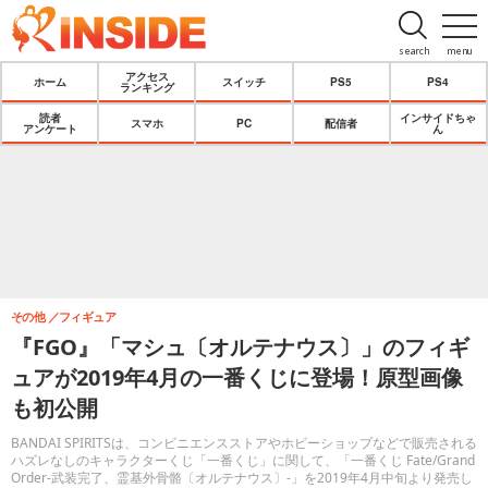
search
menu
アクセス
ホーム
スイッチ
PS5
PS4
ランキング
読者
インサイドちゃ
スマホ
PC
配信者
アンケート
ん
その他
フィギュア
『FGO』「マシュ〔オルテナウス〕」のフィギ
ュアが2019年4月の一番くじに登場！原型画像
も初公開
BANDAI SPIRITSは、コンビニエンスストアやホビーショップなどで販売される
ハズレなしのキャラクターくじ「一番くじ」に関して、「一番くじ Fate/Grand
Order-武装完了、霊基外骨骼〔オルテナウス〕-」を2019年4月中旬より発売し