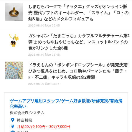
しまむらパークで『ドラクエ』グッズがオンライン販
売!歴代ソフトのキーホルダー、「スライム」「ロトの
剣&盾」などのメタルフィギュアも
2026.08.10 Mon 05:45
ガシャポン「たまごっち」カラフルマルチチャーム第2
弾!まめっちやおやじっちなど、マスコット&バンドの
色がリンクした全6種
2026.08.10 Mon 03:45
ドラえもんの「ボンボンドロップシール」が発売決定!
ひみつ道具をはじめ、コロ助やパーマンたち「藤子・
F・不二雄」キャラも収録の全2種類
2026.08.09 Sun 05:15
ゲームアプリ運用スタッフ/ゲーム好き歓迎/研修充実/有給消
化率高い
株式会社ELシステム
神奈川県
月給20万9,100円～30万7,000円