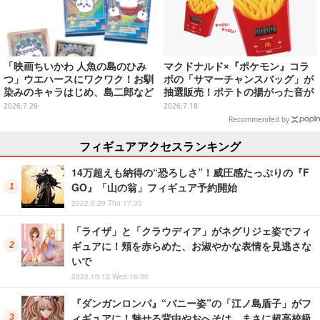
「映画ちいかわ 人魚の島のひみ
マクドナルド×『ポケモン』コラ
つ」ウエハースにワクワク！お馴
ボの「サマーチャンスバッグ」が
染みのキャラはじめ、島二郎など
抽選販売！ポテトの揚がった音が
セイレーン編カード全22種
流れる「とびだすピカチュウ ポテ
2026.7.26
2026.7.18
トタイマー」など当たる
Recommended by
フィギュアアクセスランキング
14万超えも納得の“恐ろしさ”！威圧感たっぷりの『F
GO』「山の翁」フィギュア予約開始
2022.9.29 Thu 17:30
「ライザ」と「クラウディア」がネグリジェ姿でフィ
ギュアに！頬を赤らめた、お淑やかな表情を見逃さな
いで
2022.10.12 Wed 16:30
『ダンガンロンパ』“バニー姿”の「江ノ島盾子」がフ
ィギュアに！魅せる背中やおへそは、まさに超高校級