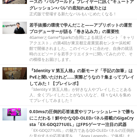
ースの『パルワールド』プレイヤーに訊く“キュートア
グレッション×パル”の底知れぬ魅力とは
正式版で登場する新たなパルもいじめたくなる！
若手抜擢の環境で学んだこと――アプリボットの運営
プロデューサーが語る「巻き込み力」の重要性
4GamerとGame*Sparkの合同による就活イベント「キャリ
アクエスト」の第4回が東京都立産業貿易センター浜松町
館で開催されました。このイベントに合わせ、自身の就活
時のエピソードを若手クリエイターに聞いてみたので、そ
の模様をお届けします。
『Identity V 第五人格』の新モード「手記の加筆」は
PvEと聞いたけれど……実際どうなの？集まってプレイ
してみた！【プレイレポ】
『Identity V 第五人格』が好きな人やプレイしたことある
人、全くプレイしたことがない人など、様々な4人を集め
てプレイしてみました！
0.03msの圧倒的応答速度やリフレッシュレートで勝ち
にこだわる！鮮やかなQD-OLEDパネル搭載のGigaCry
sta「EX-GDQ271UEL」はFPSゲーマー注目の武器
「EX-GDQ271UEL」の魅力であるQD-OLEDパネルの圧倒的
な見やすさや応答速度を、『Apex Legends』で体感しま