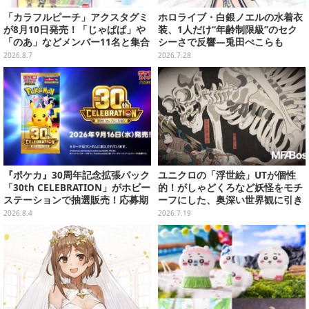
「カラフルピーチ」アクスタグミ
ホロライブ・白銀ノエルの水着衣
が8月10日発売！「じゃぱぱ」や
装、1人だけ“年齢制限級”のセク
「のあ」などメンバー11名と集合
シーさで反響―兎田ぺこらも
デザイン全15種、ボールチェーン
「こ、こんなことが許されていい
2026.8.7
2026.7.28
付きでアクセサリーにも
のか？」と興奮隠せず
『ポケカ』30周年記念拡張パック
ユニクロの「浮世絵」UTが個性
「30th CELEBRATION」がホビー
的！がしゃどくろなど妖怪をモチ
ステーションで抽選販売！応募期
ーフにした、奥深い世界観に引き
間は8月6日23時59分まで
込まれる
2026.8.4
2026.7.19