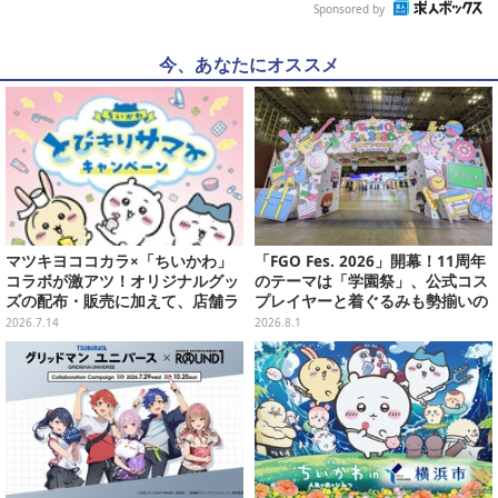
Sponsored by
今、あなたにオススメ
マツキヨココカラ×「ちいかわ」
「FGO Fes. 2026」開幕！11周年
コラボが激アツ！オリジナルグッ
のテーマは「学園祭」、公式コス
ズの配布・販売に加えて、店舗ラ
プレイヤーと着ぐるみも勢揃いの
ッピングや”花火打ち上げ”まで盛
カルデア学園はお祭り一色
2026.7.14
2026.8.1
り沢山