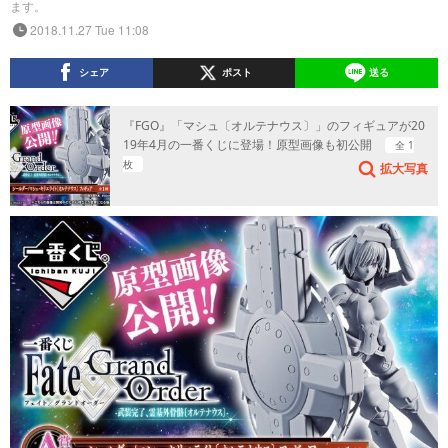
ます。
2018.11.27 Tue 11:08
シェア
ポスト
送る
『FGO』「マシュ〔オルテナウス〕」のフィギュアが20
19年4月の一番くじに登場！原型画像も初公開
全 1
枚
拡大写真