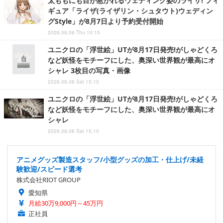
太ももにも目が惹かれるウェディング姿のライザ! フィ
ギュア「ライザ(ライザリン・シュタウト)ウェディン
グStyle」が8月7日より予約受付開始
2026.08.06 Thu 10:15
ユニクロの「浮世絵」UTが8月17日発売!がしゃどくろ
など妖怪をモチーフにした、奥深い世界観が最高にオ
シャレ 3枚目の写真・画像
2026.08.08 Sat 15:10
ユニクロの「浮世絵」UTが8月17日発売!がしゃどくろ
など妖怪をモチーフにした、奥深い世界観が最高にオ
シャレ
2026.08.08 Sat 15:10
アニメグッズ製造スタッフ/小型グッズの加工・仕上げ/未経
験歓迎/スピード選考
株式会社RIOT GROUP
愛知県
月給30万9,000円～45万円
正社員