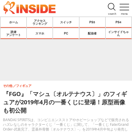
search
menu
アクセス
ホーム
スイッチ
PS5
PS4
ランキング
読者
インサイドちゃ
スマホ
PC
配信者
アンケート
ん
その他
フィギュア
『FGO』「マシュ〔オルテナウス〕」のフィギ
ュアが2019年4月の一番くじに登場！原型画像
も初公開
BANDAI SPIRITSは、コンビニエンスストアやホビーショップなどで販売される
ハズレなしのキャラクターくじ「一番くじ」に関して、「一番くじ Fate/Grand
Order-武装完了、霊基外骨骼〔オルテナウス〕-」を2019年4月中旬より発売し