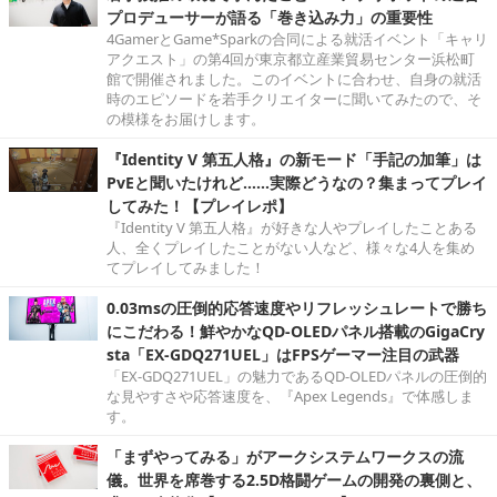
プロデューサーが語る「巻き込み力」の重要性
4GamerとGame*Sparkの合同による就活イベント「キャリ
アクエスト」の第4回が東京都立産業貿易センター浜松町
館で開催されました。このイベントに合わせ、自身の就活
時のエピソードを若手クリエイターに聞いてみたので、そ
の模様をお届けします。
『Identity V 第五人格』の新モード「手記の加筆」は
PvEと聞いたけれど……実際どうなの？集まってプレイ
してみた！【プレイレポ】
『Identity V 第五人格』が好きな人やプレイしたことある
人、全くプレイしたことがない人など、様々な4人を集め
てプレイしてみました！
0.03msの圧倒的応答速度やリフレッシュレートで勝ち
にこだわる！鮮やかなQD-OLEDパネル搭載のGigaCry
sta「EX-GDQ271UEL」はFPSゲーマー注目の武器
「EX-GDQ271UEL」の魅力であるQD-OLEDパネルの圧倒的
な見やすさや応答速度を、『Apex Legends』で体感しま
す。
「まずやってみる」がアークシステムワークスの流
儀。世界を席巻する2.5D格闘ゲームの開発の裏側と、