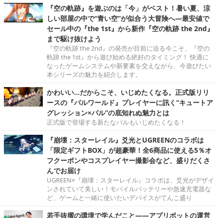
『空の軌跡』を遊ぶのは「今」がベスト！暑い夏、涼
しい部屋の中で“青い空”が似合う大冒険へ―最安値で
セール中の『the 1st』から新作『空の軌跡 the 2nd』
まで駆け抜けよう
『空の軌跡 the 2nd』の発売が目前に迫る今こそ、『空の
軌跡 the 1st』から遊び始める絶好のタイミング！ 快適に
なったゲームシステムや新要素を交えながら、今遊びたい
本シリーズの魅力を紹介します。
かわいい…だからこそ、いじめたくなる。正式版リリ
ースの『パルワールド』プレイヤーに訊く“キュートア
グレッション×パル”の底知れぬ魅力とは
正式版で登場する新たなパルもいじめたくなる！
『崩壊：スターレイル』爻光とUGREENのコラボは
「限定ギフトBOX」が超豪華！全6商品に使える5％オ
フクーポンやコスプレイヤー撮影会など、盛りだくさ
んでお届け
UGREEN×『崩壊：スターレイル』コラボは、爻光がデザイ
ンされていて美しい！モバイルバッテリーや急速充電器な
ど、ゲームと一緒に使いたいデバイスがてんこ盛り
若手抜擢の環境で学んだこと――アプリボットの運営