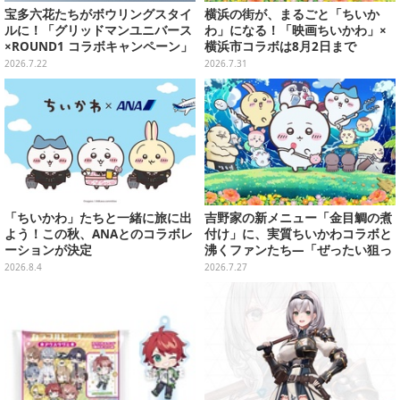
宝多六花たちがボウリングスタイ
横浜の街が、まるごと「ちいか
ルに！「グリッドマンユニバース
わ」になる！「映画ちいかわ」×
×ROUND1 コラボキャンペーン」
横浜市コラボは8月2日まで
開催決定、企画やグッズ販売を実
2026.7.22
2026.7.31
施
「ちいかわ」たちと一緒に旅に出
吉野家の新メニュー「金目鯛の煮
よう！この秋、ANAとのコラボレ
付け」に、実質ちいかわコラボと
ーションが決定
沸くファンたち―「ぜったい狙っ
ただろ！」「映画公開のタイミン
2026.8.4
2026.7.27
グで妙だな？」