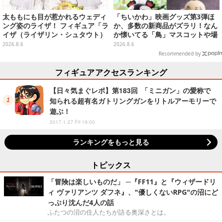
太ももにも目が惹かれるウェディ
「ちいかわ」映画グッズ第3弾ほ
ング姿のライザ！ フィギュア「ラ
か、多数の新商品がズラリ！なん
イザ（ライザリン・シュタウト）
か懐いてる「鳥」マスコットや場
ウェディングStyle」が8月7日よ
面写アイテムなど必見のラインナ
2026.8.6
2026.8.6
り予約受付開始
ップ
Recommended by
フィギュアアクセスランキング
【日々気まぐレポ】第183回 「ミニガン」の愛称で
知られる超有名ガトリングガンをリトルアーモリーで
遊ぶ！
2017.1.27 Fri 19:00
ランキングをもっと見る
トピックス
「冒険は楽しいものだ」 ─『FF11』と『ウィザードリ
ィ ヴァリアンツ ダフネ』、"優しくないRPG"の沼にど
っぷり沈んだ4人の話
ふたつの沼の住人たちが語る奥深さとは。