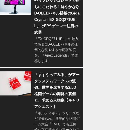
やリフレッシュレートで勝
ちにこだわる！鮮やかなQ
D-OLEDパネル搭載のGiga
Crysta「EX-GDQ271UE
L」はFPSゲーマー注目の
武器
「EX-GDQ271UEL」の魅力
であるQD-OLEDパネルの圧
倒的な見やすさや応答速度
を、『Apex Legends』で体
感します。
「まずやってみる」がアー
クシステムワークスの流
儀。世界を席巻する2.5D
格闘ゲームの開発の裏側
と、求める人物像【キャリ
アクエスト】
『ギルティギア』シリーズな
どで知られ、世界的な格闘ゲ
ーム大会「EVO」でも圧倒
的な存在感を放つアークシス