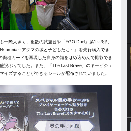
一際大きく、複数の試遊台や『FGO Duel』第1～3弾、
『CHAINsomnia～アクマの城と子どもたち～』を先行購入でき
ave』の職種カードを再現した自身の顔をはめ込めんで撮影でき
りでした。また、『The Last Brave』のキービジュ
マイズすることができるシールが配布されていました。