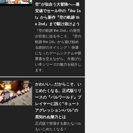
空”が似合う大冒険へ―最
安値でセール中の『the 1s
t』から新作『空の軌跡 th
e 2nd』まで駆け抜けよう
『空の軌跡 the 2nd』の発売
が目前に迫る今こそ、『空の
軌跡 the 1st』から遊び始め
る絶好のタイミング！ 快適
になったゲームシステムや新
要素を交えながら、今遊びた
い本シリーズの魅力を紹介し
ます。
かわいい…だからこそ、い
じめたくなる。正式版リリ
ースの『パルワールド』プ
レイヤーに訊く“キュート
アグレッション×パル”の
底知れぬ魅力とは
正式版で登場する新たなパル
もいじめたくなる！