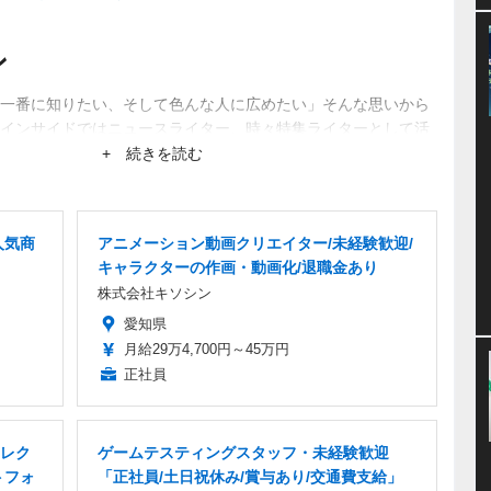
ン
一番に知りたい、そして色んな人に広めたい」そんな思いから
インサイドではニュースライター、時々特集ライターとして活
ーから生まれるネットブームにも興味あり。
+ 続きを読む
人気商
アニメーション動画クリエイター/未経験歓迎/
キャラクターの作画・動画化/退職金あり
株式会社キソシン
愛知県
月給29万4,700円～45万円
正社員
レク
ゲームテスティングスタッフ・未経験歓迎
トフォ
「正社員/土日祝休み/賞与あり/交通費支給」