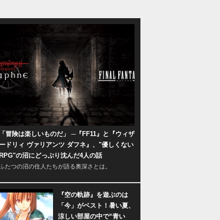
「冒険は楽しいものだ」 ─『FF11』と『ウィザ
ードリィ ヴァリアンツ ダフネ』、"優しくない
RPG"の沼にどっぷり沈んだ4人の話
ふたつの沼の住人たちが語る奥深さとは。
『空の軌跡』を遊ぶのは
「今」がベスト！暑い夏、
涼しい部屋の中で“青い