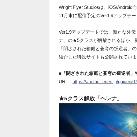
Wright Flyer Studiosは、iOS/Andr
11月末に配信予定のVer1.9アップ
Ver1.9アップデートでは、新たな
ナ」の★5クラスが解放されるほか、
「閉ざされた箱庭と蒼穹の叛逆者」の
紹介した特設サイトも公開されていま
■「閉ざされた箱庭と蒼穹の叛逆者」
URL：
https://another-eden.jp/gaiden/
★5クラス解放「ヘレナ」