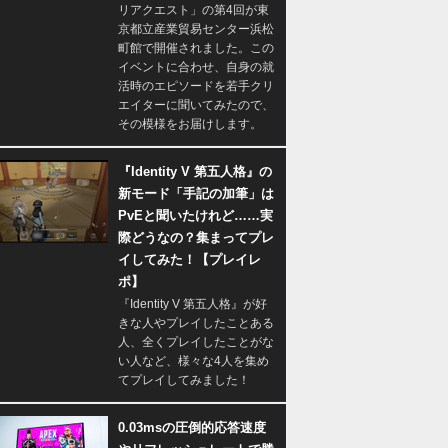
リアクエスト」の第4回が東
京都立産業貿易センター浜松
町館で開催されました。この
イベントに合わせ、自身の就
活時のエピソードを若手クリ
エイターに聞いてみたので、
その模様をお届けします。
『Identity V 第五人格』の
新モード「手記の加筆」は
PvEと聞いたけれど……実
際どうなの？集まってプレ
イしてみた！【プレイレ
ポ】
『Identity V 第五人格』が好
きな人やプレイしたことある
人、全くプレイしたことがな
い人など、様々な4人を集め
てプレイしてみました！
0.03msの圧倒的応答速度