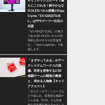
やリフレッシュレートで勝
ちにこだわる！鮮やかなQ
D-OLEDパネル搭載のGiga
Crysta「EX-GDQ271UE
L」はFPSゲーマー注目の
武器
「EX-GDQ271UEL」の魅力
であるQD-OLEDパネルの圧
倒的な見やすさや応答速度
を、『Apex Legends』で体
感します。
「まずやってみる」がアー
クシステムワークスの流
儀。世界を席巻する2.5D
格闘ゲームの開発の裏側
と、求める人物像【キャリ
アクエスト】
『ギルティギア』シリーズな
どで知られ、世界的な格闘ゲ
ーム大会「EVO」でも圧倒
的な存在感を放つアークシス