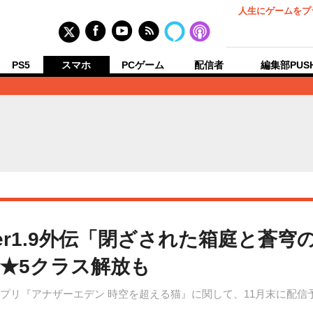
人生にゲームをプ
PS5
スマホ
PCゲーム
配信者
編集部PUS
er1.9外伝「閉ざされた箱庭と蒼穹
★5クラス解放も
/Android向けアプリ『アナザーエデン 時空を超える猫』に関して、11月末