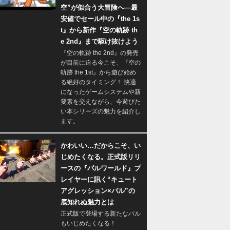
空”が似合う大冒険へ―最
安値でセール中の『the 1s
t』から新作『空の軌跡 th
e 2nd』まで駆け抜けよう
『空の軌跡 the 2nd』の発売
が目前に迫る今こそ、『空の
軌跡 the 1st』から遊び始め
る絶好のタイミング！ 快適
になったゲームシステムや新
要素を交えながら、今遊びた
い本シリーズの魅力を紹介し
ます。
かわいい…だからこそ、い
じめたくなる。正式版リリ
ースの『パルワールド』プ
レイヤーに訊く“キュート
アグレッション×パル”の
底知れぬ魅力とは
正式版で登場する新たなパル
もいじめたくなる！