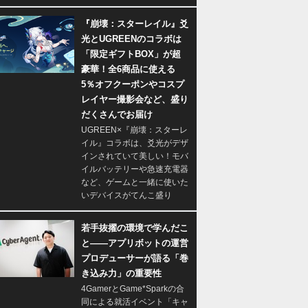
『崩壊：スターレイル』爻
光とUGREENのコラボは
「限定ギフトBOX」が超
豪華！全6商品に使える
5％オフクーポンやコスプ
レイヤー撮影会など、盛り
だくさんでお届け
UGREEN×『崩壊：スターレ
イル』コラボは、爻光がデザ
インされていて美しい！モバ
イルバッテリーや急速充電器
など、ゲームと一緒に使いた
いデバイスがてんこ盛り
若手抜擢の環境で学んだこ
と――アプリボットの運営
プロデューサーが語る「巻
き込み力」の重要性
4GamerとGame*Sparkの合
同による就活イベント「キャ