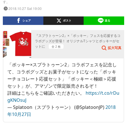
す。
2018.10.27 Sat 19:00
シェア
ポスト
送る
『スプラトゥーン2』×「ポッキー」フェスを応援するコ
ラボグッズが登場！ オリジナルTシャツとポッキーがセ
ットに
全 2 枚
拡大写真
「ポッキー×スプラトゥーン2」コラボフェスを記念し
て、コラボグッズとお菓子がセットになった「ポッキ
ーチョコレート応援セット」「ポッキー＜極細＞応援
セット」が、アマゾンで限定販売されるぞ！
詳細はこちらをご確認いただきたい。
https://t.co/rDu
gKNOsuJ
— Splatoon（スプラトゥーン） (@SplatoonJP)
2018
年10月27日