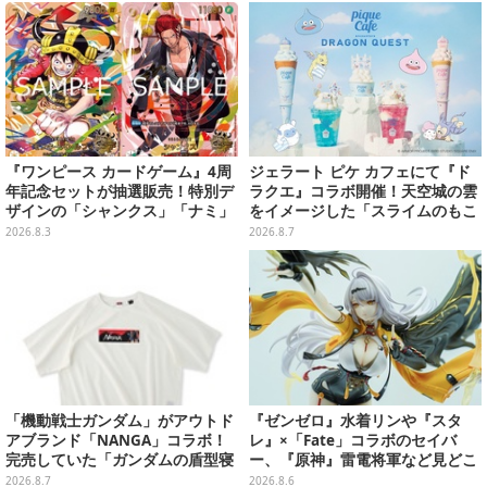
【写真42枚】
『ワンピース カードゲーム』4周
ジェラート ピケ カフェにて『ド
年記念セットが抽選販売！特別デ
ラクエ』コラボ開催！天空城の雲
ザインの「シャンクス」「ナミ」
をイメージした「スライムのもこ
など9枚のプロモカードを収録
もこ天空クレープ」などを提供
2026.8.3
2026.8.7
「機動戦士ガンダム」がアウトド
『ゼンゼロ』水着リンや『スタ
アブランド「NANGA」コラボ！
レ』×「Fate」コラボのセイバ
完売していた「ガンダムの盾型寝
ー、『原神』雷電将軍など見どこ
袋」も2次受注開始
ろ満載！「ワンフェス」に出展の
2026.8.7
2026.8.6