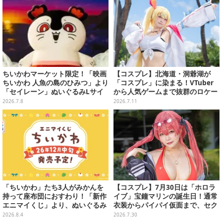
ちいかわマーケット限定！「映画
【コスプレ】北海道・洞爺湖が
ちいかわ 人魚の島のひみつ」より
「コスプレ」に染まる！VTuber
「セイレーン」ぬいぐるみLサイ
から人気ゲームまで抜群のロケー
ズが7月24日より予約開始
ションも必見な美女レイヤー10選
2026.7.8
2026.7.11
【写真45枚】
「ちいかわ」たち3人がみかんを
【コスプレ】7月30日は「ホロラ
持って座布団におすわり！「新作
イブ」宝鐘マリンの誕生日！通常
エニマイくじ」より、ぬいぐるみ
衣装からパイパイ仮面まで、セク
画像が初公開
シーで可愛い美女レイヤーまとめ
2026.8.4
2026.7.30