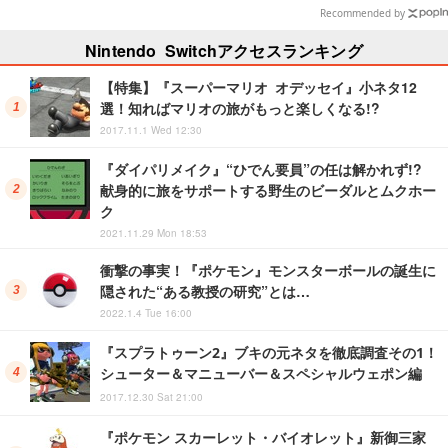
「HoYoverse」関連フィギュアを
Recommended by
ご紹介【WF2026】
Nintendo Switchアクセスランキング
【特集】『スーパーマリオ オデッセイ』小ネタ12
選！知ればマリオの旅がもっと楽しくなる!?
2017.11.1 Wed 12:30
『ダイパリメイク』“ひでん要員”の任は解かれず!?
献身的に旅をサポートする野生のビーダルとムクホー
ク
2021.11.29 Mon 18:53
衝撃の事実！『ポケモン』モンスターボールの誕生に
隠された“ある教授の研究”とは…
2022.1.4 Tue 16:00
『スプラトゥーン2』ブキの元ネタを徹底調査その1！
シューター＆マニューバー＆スペシャルウェポン編
2017.12.30 Sat 21:00
『ポケモン スカーレット・バイオレット』新御三家