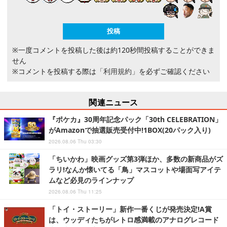
※一度コメントを投稿した後は約120秒間投稿することができま
せん
※コメントを投稿する際は
「利用規約」
を必ずご確認ください
関連ニュース
『ポケカ』30周年記念パック「30th CELEBRATION」
がAmazonで抽選販売受付中!1BOX(20パック入り)
2026.08.06 Thu 03:30
「ちいかわ」映画グッズ第3弾ほか、多数の新商品がズ
ラリ!なんか懐いてる「鳥」マスコットや場面写アイテ
ムなど必見のラインナップ
2026.08.06 Thu 11:25
「トイ・ストーリー」新作一番くじが発売決定!A賞
は、ウッディたちがレトロ感満載のアナログレコード