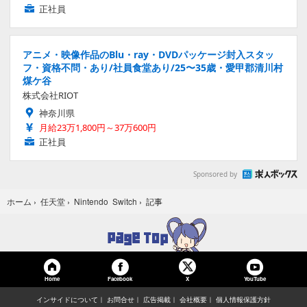
正社員
アニメ・映像作品のBlu・ray・DVDパッケージ封入スタッ
フ・資格不問・あり/社員食堂あり/25〜35歳・愛甲郡清川村
煤ケ谷
株式会社RIOT
神奈川県
月給23万1,800円～37万600円
正社員
Sponsored by
記事
ホーム
›
任天堂
›
Nintendo Switch
›
Home
Facebook
YouTube
X
インサイドについて
お問合せ
広告掲載
会社概要
個人情報保護方針