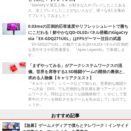
『Identity V 第五人格』が好きな人やプレイしたことある
人、全くプレイしたことがない人など、様々な4人を集め
てプレイしてみました！
0.03msの圧倒的応答速度やリフレッシュレートで勝ち
にこだわる！鮮やかなQD-OLEDパネル搭載のGigaCry
sta「EX-GDQ271UEL」はFPSゲーマー注目の武器
「EX-GDQ271UEL」の魅力であるQD-OLEDパネルの圧倒的
な見やすさや応答速度を、『Apex Legends』で体感しま
す。
「まずやってみる」がアークシステムワークスの流
儀。世界を席巻する2.5D格闘ゲームの開発の裏側と、
求める人物像【キャリアクエスト】
『ギルティギア』シリーズなどで知られ、世界的な格闘ゲ
ーム大会「EVO」でも圧倒的な存在感を放つアークシステ
ムワークス。同社はどのような組織体制で、いかにして世
界中のファンを熱狂させるゲームを生み出しているのでし
ょうか。
おすすめ記事
【急募】ゲームメディアで僕らとテレワーク！インサイド