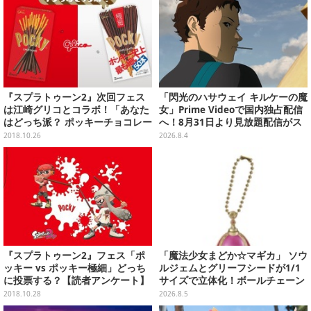
『スプラトゥーン2』次回フェス
「閃光のハサウェイ キルケーの魔
は江崎グリコとコラボ！「あなた
女」Prime Videoで国内独占配信
はどっち派？ ポッキーチョコレー
へ！8月31日より見放題配信がス
ト vs ポッキー極細」は11月10か
タート
2018.10.26
2026.8.4
ら開催
『スプラトゥーン2』フェス「ポ
「魔法少女まどか☆マギカ」 ソウ
ッキー vs ポッキー極細」どっち
ルジェムとグリーフシードが1/1
に投票する？【読者アンケート】
サイズで立体化！ボールチェーン
を外せばフィギュアとして飾れる
2018.10.28
2026.8.5
ガシャポン全6種