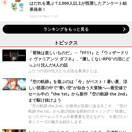
はだれを選ぶ？2,000人以上が投票したアンケート結
果発表！
2022.3.9 Wed 11:30
ランキングをもっと見る
トピックス
「冒険は楽しいものだ」 ─『FF11』と『ウィザードリ
ィ ヴァリアンツ ダフネ』、"優しくないRPG"の沼にど
っぷり沈んだ4人の話
ふたつの沼の住人たちが語る奥深さとは。
『空の軌跡』を遊ぶのは「今」がベスト！暑い夏、涼
しい部屋の中で“青い空”が似合う大冒険へ―最安値で
セール中の『the 1st』から新作『空の軌跡 the 2nd』
まで駆け抜けよう
『空の軌跡 the 2nd』の発売が目前に迫る今こそ、『空の
軌跡 the 1st』から遊び始める絶好のタイミング！ 快適に
なったゲームシステムや新要素を交えながら、今遊びたい
本シリーズの魅力を紹介します。