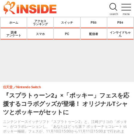
search
menu
アクセス
ホーム
スイッチ
PS5
PS4
ランキング
読者
インサイドちゃ
スマホ
PC
配信者
アンケート
ん
任天堂
Nintendo Switch
『スプラトゥーン2』×「ポッキー」フェスを応
援するコラボグッズが登場！ オリジナルTシャ
ツとポッキーがセットに
ニンテンドースイッチソフト『スプラトゥーン2』と、江崎グリコの「ポッキ
ー」がコラボレーションし、「あなたはどっち派？ ポッキーチョコレート vs
ポッキー極細」フェスが、11月10日15:00から11月11日15:00まで行われま