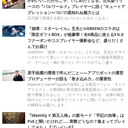
かわいい…だからこそ、いじめたくなる。正式版リリ
ースの『パルワールド』プレイヤーに訊く“キュートア
グレッション×パル”の底知れぬ魅力とは
正式版で登場する新たなパルもいじめたくなる！
『崩壊：スターレイル』爻光とUGREENのコラボは
「限定ギフトBOX」が超豪華！全6商品に使える5％オ
フクーポンやコスプレイヤー撮影会など、盛りだくさ
んでお届け
UGREEN×『崩壊：スターレイル』コラボは、爻光がデザイ
ンされていて美しい！モバイルバッテリーや急速充電器な
ど、ゲームと一緒に使いたいデバイスがてんこ盛り
若手抜擢の環境で学んだこと――アプリボットの運営
プロデューサーが語る「巻き込み力」の重要性
4GamerとGame*Sparkの合同による就活イベント「キャリ
アクエスト」の第4回が東京都立産業貿易センター浜松町
館で開催されました。このイベントに合わせ、自身の就活
時のエピソードを若手クリエイターに聞いてみたので、そ
の模様をお届けします。
『Identity V 第五人格』の新モード「手記の加筆」は
PvEと聞いたけれど……実際どうなの？集まってプレイ
してみた！【プレイレポ】