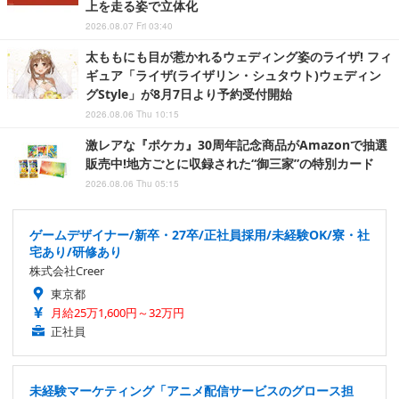
上を走る姿で立体化
2026.08.07 Fri 03:40
太ももにも目が惹かれるウェディング姿のライザ! フィ
ギュア「ライザ(ライザリン・シュタウト)ウェディン
グStyle」が8月7日より予約受付開始
2026.08.06 Thu 10:15
激レアな『ポケカ』30周年記念商品がAmazonで抽選
販売中!地方ごとに収録された“御三家”の特別カード
2026.08.06 Thu 05:15
ゲームデザイナー/新卒・27卒/正社員採用/未経験OK/寮・社
宅あり/研修あり
株式会社Creer
東京都
月給25万1,600円～32万円
正社員
未経験マーケティング「アニメ配信サービスのグロース担