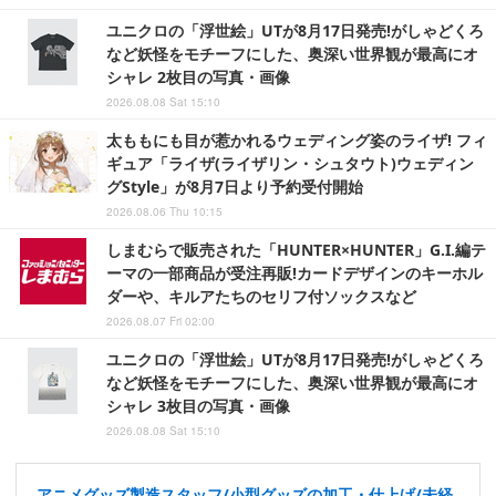
ユニクロの「浮世絵」UTが8月17日発売!がしゃどくろ
など妖怪をモチーフにした、奥深い世界観が最高にオ
シャレ 2枚目の写真・画像
2026.08.08 Sat 15:10
太ももにも目が惹かれるウェディング姿のライザ! フィ
ギュア「ライザ(ライザリン・シュタウト)ウェディン
グStyle」が8月7日より予約受付開始
2026.08.06 Thu 10:15
しまむらで販売された「HUNTER×HUNTER」G.I.編テ
ーマの一部商品が受注再販!カードデザインのキーホル
ダーや、キルアたちのセリフ付ソックスなど
2026.08.07 Fri 02:00
ユニクロの「浮世絵」UTが8月17日発売!がしゃどくろ
など妖怪をモチーフにした、奥深い世界観が最高にオ
シャレ 3枚目の写真・画像
2026.08.08 Sat 15:10
アニメグッズ製造スタッフ/小型グッズの加工・仕上げ/未経