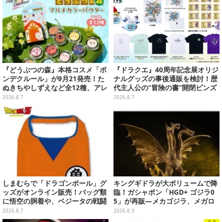
『どうぶつの森』本格コスメ「ポ
『ドラクエ』40周年記念展オリジ
ンデクルール」が9月21発売！た
ナルグッズの事後通販を検討！歴
ぬきちやしずえなど全12種、アレ
代主人公の“冒険の書”開閉ピンズ
ンジできるリアクションシールも
をはじめ、ユニークなＴシャツや
2026.8.7
2026.8.7
付属
雑貨など
しまむらで「ドラゴンボール」グ
キングギドラが大ボリュームで降
ッズがオンライン販売！バッグ類
臨！ガシャポン「HGD+ ゴジラ0
に悟空の胴着や、ベジータの戦闘
5」が再販―メカゴジラ、メガロ
服を大胆デザイン
なども揃った全4種
2026.8.7
2026.8.3