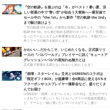
『空の軌跡』を遊ぶのは「今」がベスト！暑い夏、涼
しい部屋の中で“青い空”が似合う大冒険へ―最安値で
セール中の『the 1st』から新作『空の軌跡 the 2nd』
まで駆け抜けよう
『空の軌跡 the 2nd』の発売が目前に迫る今こそ、『空の
軌跡 the 1st』から遊び始める絶好のタイミング！ 快適に
なったゲームシステムや新要素を交えながら、今遊びたい
本シリーズの魅力を紹介します。
かわいい…だからこそ、いじめたくなる。正式版リリ
ースの『パルワールド』プレイヤーに訊く“キュートア
グレッション×パル”の底知れぬ魅力とは
正式版で登場する新たなパルもいじめたくなる！
『崩壊：スターレイル』爻光とUGREENのコラボは
「限定ギフトBOX」が超豪華！全6商品に使える5％オ
フクーポンやコスプレイヤー撮影会など、盛りだくさ
んでお届け
UGREEN×『崩壊：スターレイル』コラボは、爻光がデザイ
ンされていて美しい！モバイルバッテリーや急速充電器な
ど、ゲームと一緒に使いたいデバイスがてんこ盛り