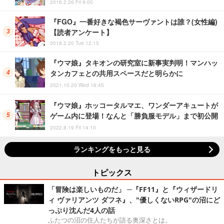
2016.2.26 Fri 9:00
『FGO』一番好きな褐色サーヴァントは誰？(女性編)
【読者アンケート】
2018.2.20 Tue 12:15
『ウマ娘』タキオンの研究室に新事実判明！マンハッ
タンカフェとの共用スペースだと明らかに
2021.10.20 Wed 16:45
『ウマ娘』ホッコータルマエ、ワンダーアキュートが
ゲーム内に登場！なんと「勝負服モデル」まで初公開
2022.8.19 Fri 14:10
ランキングをもっと見る
トピックス
「冒険は楽しいものだ」 ─『FF11』と『ウィザードリ
ィ ヴァリアンツ ダフネ』、"優しくないRPG"の沼にど
っぷり沈んだ4人の話
ふたつの沼の住人たちが語る奥深さとは。