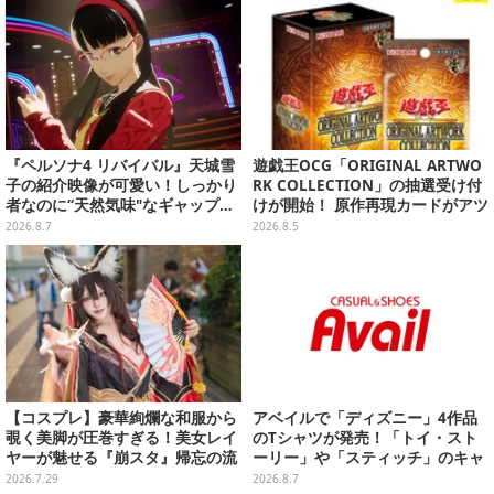
『ペルソナ4 リバイバル』天城雪
遊戯王OCG「ORIGINAL ARTWO
子の紹介映像が可愛い！しっかり
RK COLLECTION」の抽選受け付
者なのに“天然気味"なギャップ…
けが開始！ 原作再現カードがアツ
幼馴染・千枝に助けられる姿にも
いスペシャルパック
2026.8.7
2026.8.5
注目
【コスプレ】豪華絢爛な和服から
アベイルで「ディズニー」4作品
覗く美脚が圧巻すぎる！美女レイ
のTシャツが発売！「トイ・スト
ヤーが魅せる『崩スタ』帰忘の流
ーリー」や「スティッチ」のキャ
離人の優美な瞳に吸い込まれそう
ラを刺しゅうでデザイン
2026.7.29
2026.8.7