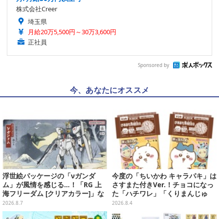
株式会社Creer
埼玉県
月給20万5,500円～30万3,600円
正社員
Sponsored by
今、あなたにオススメ
浮世絵パッケージの「νガンダ
今度の「ちいかわ キャラパキ」は
ム」が風情を感じる…！「RG 上
さすまた付きVer.！チョコになっ
海フリーダム [クリアカラー]」な
た「ハチワレ」「くりまんじゅ
どガンプラ2商品が8月順次発売
う」たちも可愛い全8種
2026.8.7
2026.8.4