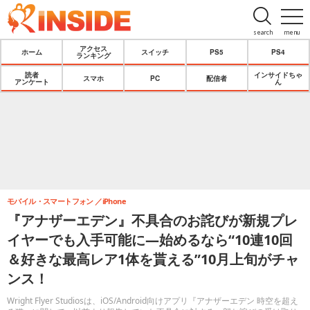
search
menu
アクセス
ホーム
スイッチ
PS5
PS4
ランキング
読者
インサイドちゃ
スマホ
PC
配信者
アンケート
ん
モバイル・スマートフォン
iPhone
『アナザーエデン』不具合のお詫びが新規プレ
イヤーでも入手可能に―始めるなら“10連10回
＆好きな最高レア1体を貰える”10月上旬がチャ
ンス！
Wright Flyer Studiosは、iOS/Android向けアプリ『アナザーエデン 時空を超え