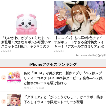
【写真9枚】
「ちいかわ」がびっくらたまごに
【コスプレ】もふ耳×朱色チャイ
新登場！大きなリボンが可愛いマ
ナがキュートすぎる台湾美女レイ
スコット全8種が、キラキラのラ
ヤー！『アズールプロミリア』ポ
メ入り入浴剤から飛び出す
ンポンが狐娘スタイルで魅せる
2026.8.4
2026.8.8
【写真9枚】
Recommended by
iPhoneアクセスランキング
あの「BETA」が美少女に！新作アプリ『ベェ娘～プ
リティーコネクトRe:Dive神ダービー』発表―ベェ娘
と憧れのレースを駆け抜けろ
2021.4.1 Thu 0:07
『グリモア』と「がっこうぐらし！」がコラボ、描き
下ろしイラストや限定ストーリーが登場