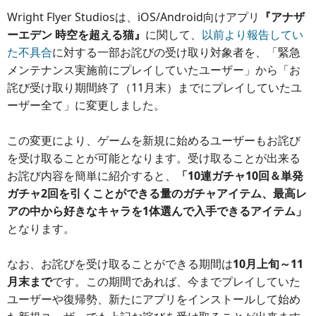
Wright Flyer Studiosは、iOS/Android向けアプリ
『アナザ
ーエデン 時空を超える猫』
に関して、
以前より報告してい
た不具合
に対する一部お詫びの受け取り対象者を、「緊急
メンテナンス実施前にプレイしていたユーザー」から「お
詫び受け取り期間終了（11月末）までにプレイしていたユ
ーザー全て」に変更しました。
この変更により、ゲームを新規に始めるユーザーもお詫び
を受け取ることが可能となります。受け取ることが出来る
お詫び内容を簡単に紹介すると、
「10連ガチャ10回＆単発
ガチャ2回を引くことができる量のガチャアイテム、最高レ
アの中から好きなキャラを1体選んで入手できるアイテム」
となります。
なお、お詫びを受け取ることができる期間は
10月上旬～11
月末まで
です。この期間であれば、今までプレイしていた
ユーザーや復帰勢、新たにアプリをインストールして始め