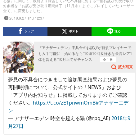
る猫』に関して、以前より報告していた不具合に対する一部お詫びの受け取り
対象者を「お詫び受け取り期間終了（11月末）までにプレイしていたユーザー
全て」に変更しました。
2018.9.27 Thu 12:37
シェア
ポスト
送る
『アナザーエデン』不具合のお詫びが新規プレイヤーで
も入手可能に―始めるなら“10連10回＆好きな最高レア1
体を貰える”10月上旬がチャンス！
全 1 枚
拡大写真
夢見の不具合につきまして追加調査結果および夢見の
再開時期について、公式サイトの「NEWS」および
「アプリ内お知らせ」に掲載しておりますのでご確認
ください。
https://t.co/zE1pnwmOmB
#アナザーエデ
ン
— アナザーエデン 時空を超える猫 (@rpg_AE)
2018年9
月27日