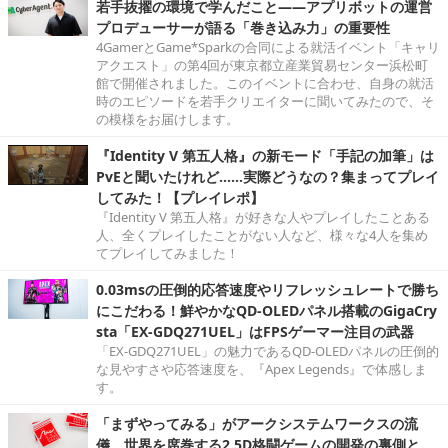
若手抜擢の環境で学んだこと――アプリボットの運営
プロデューサーが語る「巻き込み力」の重要性
4GamerとGame*Sparkの合同による就活イベント「キャリ
アクエスト」の第4回が東京都立産業貿易センター浜松町
館で開催されました。このイベントに合わせ、自身の就活
時のエピソードを若手クリエイターに聞いてみたので、そ
の模様をお届けします。
『Identity V 第五人格』の新モード「手記の加筆」は
PvEと聞いたけれど……実際どうなの？集まってプレイ
してみた！【プレイレポ】
『Identity V 第五人格』が好きな人やプレイしたことある
人、全くプレイしたことがない人など、様々な4人を集め
てプレイしてみました！
0.03msの圧倒的応答速度やリフレッシュレートで勝ち
にこだわる！鮮やかなQD-OLEDパネル搭載のGigaCry
sta「EX-GDQ271UEL」はFPSゲーマー注目の武器
「EX-GDQ271UEL」の魅力であるQD-OLEDパネルの圧倒的
な見やすさや応答速度を、『Apex Legends』で体感しま
す。
「まずやってみる」がアークシステムワークスの流
儀。世界を席巻する2.5D格闘ゲームの開発の裏側と、