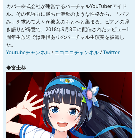
カバー株式会社が運営するバーチャルYouTuberアイド
ル。その包容力に満ちた聖母のような性格から、「バブ
み」を求めて人々が彼女のもとへと集まる。ピアノの弾
き語りが得意で、2018年9月8日に配信されたデビュー1
周年生放送では運指ありのバーチャル生演奏を披露し
た。
Youtubeチャンネル
/
ニコニコチャンネル
/
Twitter
◆富士葵