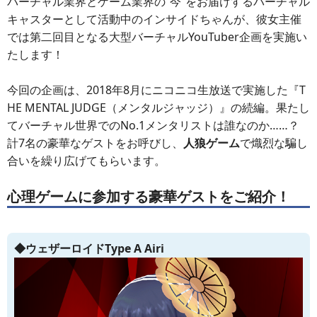
バーチャル業界とゲーム業界の“今”をお届けするバーチャル
キャスターとして活動中のインサイドちゃんが、彼女主催
では第二回目となる大型バーチャルYouTuber企画を実施い
たします！
今回の企画は、2018年8月にニコニコ生放送で実施した『T
HE MENTAL JUDGE（メンタルジャッジ）』の続編。果たし
てバーチャル世界でのNo.1メンタリストは誰なのか……？
計7名の豪華なゲストをお呼びし、
人狼ゲーム
で熾烈な騙し
合いを繰り広げてもらいます。
心理ゲームに参加する豪華ゲストをご紹介！
◆ウェザーロイドType A Airi