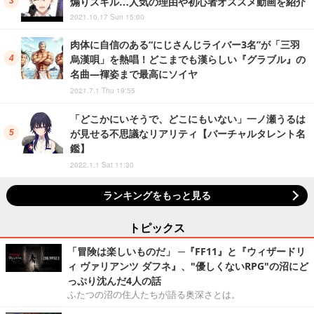
煽りスキル…人気の理由や初心者オススメ動画を紹介
2021.10.17 Sun 15:00
肉体に自信のある“にじさんじライバー3名”が「三羽
烏漢唄」を熱唱！どこまでも漢らしい『グラブル』の
名曲―褌姿まで最高にソイヤ
2021.7.1 Thu 19:55
「どこかにいそうで、どこにもいない」一ノ瀬うるは
が見せる不思議なリアリティ【バーチャルタレント名
鑑】
2022.1.1 Sat 11:30
ランキングをもっと見る
トピックス
「冒険は楽しいものだ」 ─『FF11』と『ウィザードリ
ィ ヴァリアンツ ダフネ』、"優しくないRPG"の沼にど
っぷり沈んだ4人の話
ふたつの沼の住人たちが語る奥深さとは。