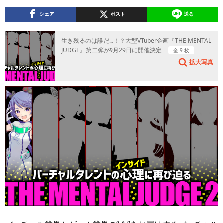
シェア
ポスト
送る
生き残るのは誰だ…！？大型VTuber企画『THE MENTAL
JUDGE』第二弾が9月29日に開催決定
全 9 枚
拡大写真