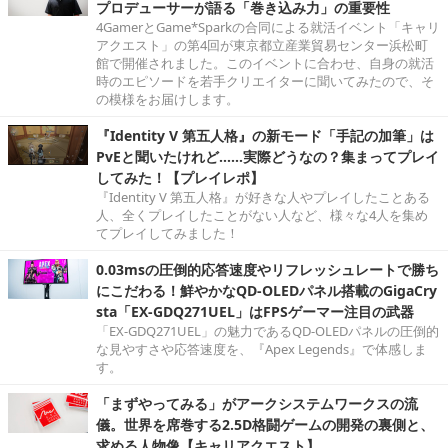
プロデューサーが語る「巻き込み力」の重要性
4GamerとGame*Sparkの合同による就活イベント「キャリ
アクエスト」の第4回が東京都立産業貿易センター浜松町
館で開催されました。このイベントに合わせ、自身の就活
時のエピソードを若手クリエイターに聞いてみたので、そ
の模様をお届けします。
『Identity V 第五人格』の新モード「手記の加筆」は
PvEと聞いたけれど……実際どうなの？集まってプレイ
してみた！【プレイレポ】
『Identity V 第五人格』が好きな人やプレイしたことある
人、全くプレイしたことがない人など、様々な4人を集め
てプレイしてみました！
0.03msの圧倒的応答速度やリフレッシュレートで勝ち
にこだわる！鮮やかなQD-OLEDパネル搭載のGigaCry
sta「EX-GDQ271UEL」はFPSゲーマー注目の武器
「EX-GDQ271UEL」の魅力であるQD-OLEDパネルの圧倒的
な見やすさや応答速度を、『Apex Legends』で体感しま
す。
「まずやってみる」がアークシステムワークスの流
儀。世界を席巻する2.5D格闘ゲームの開発の裏側と、
求める人物像【キャリアクエスト】