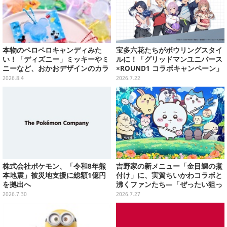
本物のペロペロキャンディみた
宝多六花たちがボウリングスタイ
い！「ディズニー」ミッキーやミ
ルに！「グリッドマンユニバース
ニーなど、おかおデザインのカラ
×ROUND1 コラボキャンペーン」
フルチャーム全10種が8月31日発
開催決定、企画やグッズ販売を実
2026.8.4
2026.7.22
売
施
株式会社ポケモン、「令和8年熊
吉野家の新メニュー「金目鯛の煮
本地震」被災地支援に総額1億円
付け」に、実質ちいかわコラボと
を拠出へ
沸くファンたち―「ぜったい狙っ
ただろ！」「映画公開のタイミン
2026.7.30
2026.7.27
グで妙だな？」