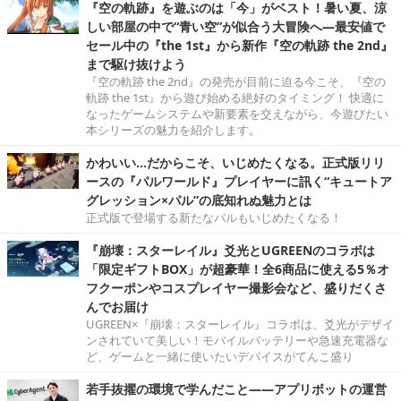
『空の軌跡』を遊ぶのは「今」がベスト！暑い夏、涼
しい部屋の中で“青い空”が似合う大冒険へ―最安値で
セール中の『the 1st』から新作『空の軌跡 the 2nd』
まで駆け抜けよう
『空の軌跡 the 2nd』の発売が目前に迫る今こそ、『空の
軌跡 the 1st』から遊び始める絶好のタイミング！ 快適に
なったゲームシステムや新要素を交えながら、今遊びたい
本シリーズの魅力を紹介します。
かわいい…だからこそ、いじめたくなる。正式版リリ
ースの『パルワールド』プレイヤーに訊く“キュートア
グレッション×パル”の底知れぬ魅力とは
正式版で登場する新たなパルもいじめたくなる！
『崩壊：スターレイル』爻光とUGREENのコラボは
「限定ギフトBOX」が超豪華！全6商品に使える5％オ
フクーポンやコスプレイヤー撮影会など、盛りだくさ
んでお届け
UGREEN×『崩壊：スターレイル』コラボは、爻光がデザイ
ンされていて美しい！モバイルバッテリーや急速充電器な
ど、ゲームと一緒に使いたいデバイスがてんこ盛り
若手抜擢の環境で学んだこと――アプリボットの運営