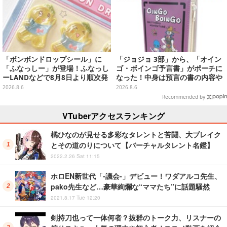
「ボンボンドロップシール」に
「ジョジョ 3部」から、「オイン
「ふなっしー」が登場！ふなっし
ゴ・ボインゴ予言書」がポーチに
ーLANDなどで8月8日より順次発
なった！中身は預言の書の内容や
売
アニメ総柄デザインをプリント
2026.8.6
2026.8.6
Recommended by
VTuberアクセスランキング
橘ひなのが見せる多彩なタレントと苦闘、大ブレイク
とその道のりについて【バーチャルタレント名鑑】
2022.2.26 Sat 11:15
ホロEN新世代「-議会-」デビュー！ワダアルコ先生、
pako先生など…豪華絢爛な“ママたち”に話題騒然
2021.8.17 Tue 12:20
剣持刀也って一体何者？抜群のトーク力、リスナーの