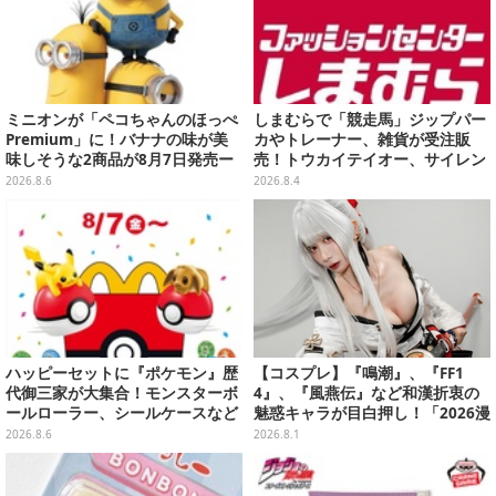
ミニオンが「ペコちゃんのほっぺ
しまむらで「競走馬」ジップパー
Premium」に！バナナの味が美
カやトレーナー、雑貨が受注販
味しそうな2商品が8月7日発売ー
売！トウカイテイオー、サイレン
可愛いパッケージも必見
ススズカなど名馬5頭をデザイン
2026.8.6
2026.8.4
ハッピーセットに『ポケモン』歴
【コスプレ】『鳴潮』、『FF1
代御三家が大集合！モンスターボ
4』、『風燕伝』など和漢折衷の
ールローラー、シールケースなど
魅惑キャラが目白押し！「2026漫
全12種
画博覧会」美麗レイヤー13選【写
2026.8.6
2026.8.1
真39枚】