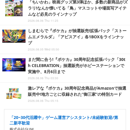
「ちいかわ」映画グッズ第3弾ほか、多数の新商品がズ
ラリ!なんか懐いてる「鳥」マスコットや場面写アイテ
ムなど必見のラインナップ
2026.08.06 Thu 11:25
しまむらで『ポケカ』が抽選販売!拡張パック「ストー
ムエメラルダ」「アビスアイ」各1BOXをラインナッ
プ
2026.08.05 Wed 05:00
まだ間に合う!『ポケカ』30周年記念拡張パック「30t
h CELEBRATION」抽選販売がホビーステーションで
実施中、8月6日まで
2026.08.06 Thu 03:00
激レアな『ポケカ』30周年記念商品がAmazonで抽選
販売中!地方ごとに収録された“御三家”の特別カード
2026.08.06 Thu 05:15
「20~30代活躍中」ゲーム運営アシスタント/未経験歓迎/第
二新卒歓迎
株式会社GUM