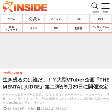
search
menu
アクセス
ホーム
スイッチ
PS5
PS4
ランキング
読者
インサイドちゃ
スマホ
PC
配信者
アンケート
ん
その他
VTuber
生き残るのは誰だ…！？大型VTuber企画『THE
MENTAL JUDGE』第二弾が9月29日に開催決定
バーチャル業界とゲーム業界の“今”をお届けするバーチャルキャスターとして活
動中のインサイドちゃんが、7人の豪華ゲストをお呼びして二回目の大型バーチ
ャルYouTuber企画を主催します！
2018.9.28 Fri 10:59
2018.9.21 Fri 19:30