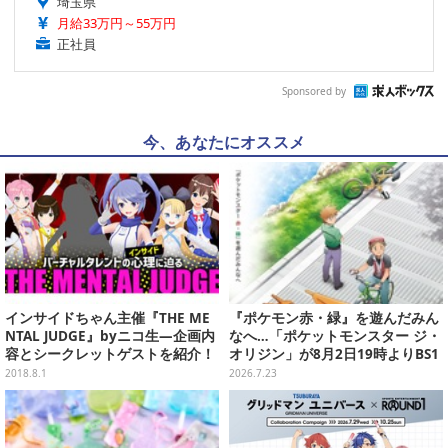
埼玉県
月給33万円～55万円
正社員
Sponsored by
今、あなたにオススメ
インサイドちゃん主催『THE ME
『ポケモン赤・緑』を遊んだみん
NTAL JUDGE』byニコ生―企画内
なへ…「ポケットモンスター ジ・
容とシークレットゲストを紹介！
オリジン」が8月2日19時よりBS1
2・日曜アニメ劇場で放送決定！
2018.8.1
2026.7.23