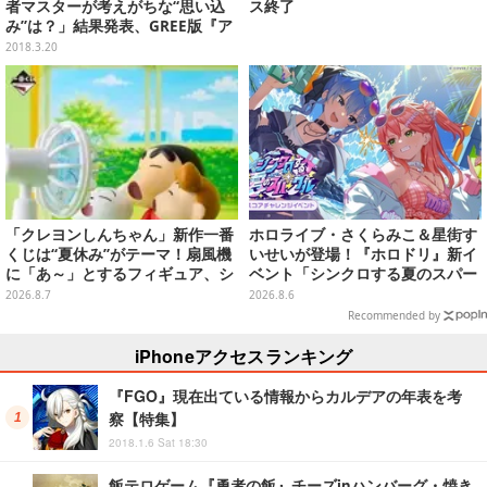
者マスターが考えがちな“思い込
ス終了
み”は？」結果発表、GREE版『ア
イマス ミリオンライブ！』サービ
2018.3.20
ス終了、『スプラトゥーン2 オク
ト・エキスパンション』新キャ
ラ・タコのプレイ動画…など(3/1
9)
「クレヨンしんちゃん」新作一番
ホロライブ・さくらみこ＆星街す
くじは“夏休み”がテーマ！扇風機
いせいが登場！『ホロドリ』新イ
に「あ～」とするフィギュア、シ
ベント「シンクロする夏のスパー
ロのボウル皿など嬉しいラインナ
クル」開催決定ーmiCometのイ
2026.8.7
2026.8.6
ップ
ベントメモリーや楽曲などが新た
Recommended by
に追加へ
iPhoneアクセスランキング
『FGO』現在出ている情報からカルデアの年表を考
察【特集】
2018.1.6 Sat 18:30
飯テロゲーム『勇者の飯』チーズinハンバーグ・焼き