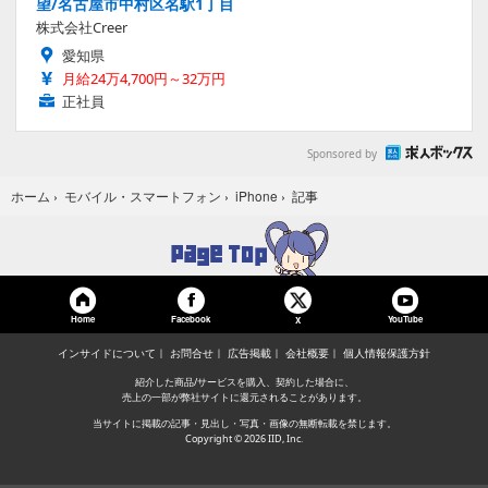
望/名古屋市中村区名駅1丁目
株式会社Creer
愛知県
月給24万4,700円～32万円
正社員
Sponsored by
記事
ホーム
›
モバイル・スマートフォン
›
iPhone
›
Home
Facebook
YouTube
X
インサイドについて
お問合せ
広告掲載
会社概要
個人情報保護方針
紹介した商品/サービスを購入、契約した場合に、
売上の一部が弊社サイトに還元されることがあります。
当サイトに掲載の記事・見出し・写真・画像の無断転載を禁じます。
Copyright © 2026 IID, Inc.