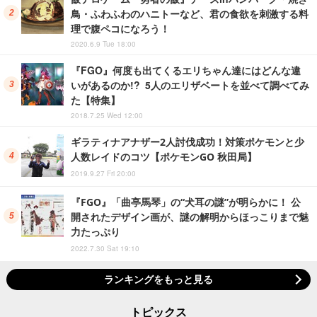
鳥・ふわふわのハニトーなど、君の食欲を刺激する料
理で腹ペコになろう！
2020.6.9 Tue 18:00
『FGO』何度も出てくるエリちゃん達にはどんな違
いがあるのか!? 5人のエリザベートを並べて調べてみ
た【特集】
2018.7.25 Wed 12:00
ギラティナアナザー2人討伐成功！対策ポケモンと少
人数レイドのコツ【ポケモンGO 秋田局】
2019.9.27 Fri 20:00
『FGO』「曲亭馬琴」の“犬耳の謎”が明らかに！ 公
開されたデザイン画が、謎の解明からほっこりまで魅
力たっぷり
2022.7.30 Sat 19:10
ランキングをもっと見る
トピックス