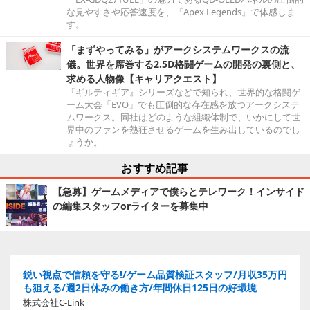
な見やすさや応答速度を、『Apex Legends』で体感しま
す。
「まずやってみる」がアークシステムワークスの流
儀。世界を席巻する2.5D格闘ゲームの開発の裏側と、
求める人物像【キャリアクエスト】
『ギルティギア』シリーズなどで知られ、世界的な格闘ゲ
ーム大会「EVO」でも圧倒的な存在感を放つアークシステ
ムワークス。同社はどのような組織体制で、いかにして世
界中のファンを熱狂させるゲームを生み出しているのでし
ょうか。
おすすめ記事
【急募】ゲームメディアで僕らとテレワーク！インサイド
の編集スタッフorライターを募集中
鋭い視点で信頼を守る!/ゲーム品質検証スタッフ/月収35万円
も狙える/週2日休みの働き方/年間休日125日の好環境
株式会社C-Link