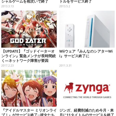
シャルゲームを相次いで終了
トルをサービス終了
2013.3.13
2013.5.2
【UPDATE】『ゴッドイーターオ
Wiiウェア『みんなのシアターWi
ンライン』緊急メンテが長時間続
i』サービス終了に
く―ネットワーク障害が要因
2017.2.23
2011.3.31
『アイドルマスター ミリオンライ
ジンガ、経費削減のため今月・来
ブ！』がサービス終了─彼女たち
月に11タイトルのサービスを終了