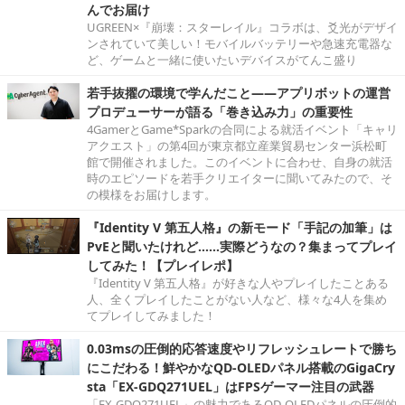
んでお届け
UGREEN×『崩壊：スターレイル』コラボは、爻光がデザイ
ンされていて美しい！モバイルバッテリーや急速充電器な
ど、ゲームと一緒に使いたいデバイスがてんこ盛り
若手抜擢の環境で学んだこと――アプリボットの運営
プロデューサーが語る「巻き込み力」の重要性
4GamerとGame*Sparkの合同による就活イベント「キャリ
アクエスト」の第4回が東京都立産業貿易センター浜松町
館で開催されました。このイベントに合わせ、自身の就活
時のエピソードを若手クリエイターに聞いてみたので、そ
の模様をお届けします。
『Identity V 第五人格』の新モード「手記の加筆」は
PvEと聞いたけれど……実際どうなの？集まってプレイ
してみた！【プレイレポ】
『Identity V 第五人格』が好きな人やプレイしたことある
人、全くプレイしたことがない人など、様々な4人を集め
てプレイしてみました！
0.03msの圧倒的応答速度やリフレッシュレートで勝ち
にこだわる！鮮やかなQD-OLEDパネル搭載のGigaCry
sta「EX-GDQ271UEL」はFPSゲーマー注目の武器
「EX-GDQ271UEL」の魅力であるQD-OLEDパネルの圧倒的