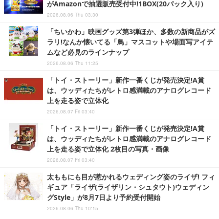
がAmazonで抽選販売受付中!1BOX(20パック入り)
2026.08.06 Thu 03:30
「ちいかわ」映画グッズ第3弾ほか、多数の新商品がズ
ラリ!なんか懐いてる「鳥」マスコットや場面写アイテ
ムなど必見のラインナップ
2026.08.06 Thu 11:25
「トイ・ストーリー」新作一番くじが発売決定!A賞
は、ウッディたちがレトロ感満載のアナログレコード
上を走る姿で立体化
2026.08.07 Fri 03:40
「トイ・ストーリー」新作一番くじが発売決定!A賞
は、ウッディたちがレトロ感満載のアナログレコード
上を走る姿で立体化 2枚目の写真・画像
2026.08.07 Fri 03:40
太ももにも目が惹かれるウェディング姿のライザ! フィ
ギュア「ライザ(ライザリン・シュタウト)ウェディン
グStyle」が8月7日より予約受付開始
2026.08.06 Thu 10:15