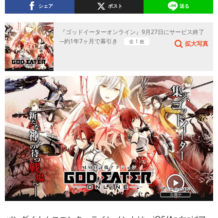
シェア
ポスト
送る
『ゴッドイーターオンライン』9月27日にサービス終了
─約1年7ヶ月で幕引き
全 1 枚
拡大写真