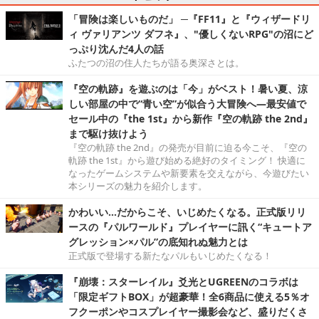
「冒険は楽しいものだ」 ─『FF11』と『ウィザードリ
ィ ヴァリアンツ ダフネ』、"優しくないRPG"の沼にど
っぷり沈んだ4人の話
ふたつの沼の住人たちが語る奥深さとは。
『空の軌跡』を遊ぶのは「今」がベスト！暑い夏、涼
しい部屋の中で“青い空”が似合う大冒険へ―最安値で
セール中の『the 1st』から新作『空の軌跡 the 2nd』
まで駆け抜けよう
『空の軌跡 the 2nd』の発売が目前に迫る今こそ、『空の
軌跡 the 1st』から遊び始める絶好のタイミング！ 快適に
なったゲームシステムや新要素を交えながら、今遊びたい
本シリーズの魅力を紹介します。
かわいい…だからこそ、いじめたくなる。正式版リリ
ースの『パルワールド』プレイヤーに訊く“キュートア
グレッション×パル”の底知れぬ魅力とは
正式版で登場する新たなパルもいじめたくなる！
『崩壊：スターレイル』爻光とUGREENのコラボは
「限定ギフトBOX」が超豪華！全6商品に使える5％オ
フクーポンやコスプレイヤー撮影会など、盛りだくさ