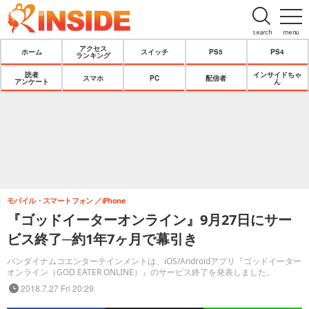
search
menu
アクセス
ホーム
スイッチ
PS5
PS4
ランキング
読者
インサイドちゃ
スマホ
PC
配信者
アンケート
ん
モバイル・スマートフォン
iPhone
『ゴッドイーターオンライン』9月27日にサー
ビス終了─約1年7ヶ月で幕引き
バンダイナムコエンターテインメントは、iOS/Androidアプリ『ゴッドイーター
オンライン（GOD EATER ONLINE）』のサービス終了を発表しました。
2018.7.27 Fri 20:29