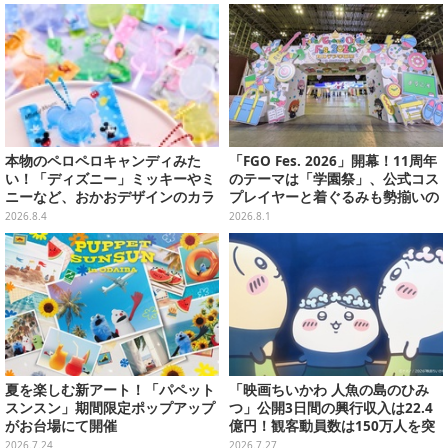
施
本物のペロペロキャンディみた
「FGO Fes. 2026」開幕！11周年
い！「ディズニー」ミッキーやミ
のテーマは「学園祭」、公式コス
ニーなど、おかおデザインのカラ
プレイヤーと着ぐるみも勢揃いの
フルチャーム全10種が8月31日発
カルデア学園はお祭り一色
2026.8.4
2026.8.1
売
夏を楽しむ新アート！「パペット
「映画ちいかわ 人魚の島のひみ
スンスン」期間限定ポップアップ
つ」公開3日間の興行収入は22.4
がお台場にて開催
億円！観客動員数は150万人を突
破
2026.7.24
2026.7.27