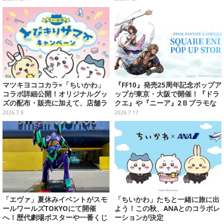
マツキヨココカラ×「ちいかわ」
『FF10』発売25周年記念ポップア
コラボ詳細公開！オリジナルグッ
ップが東京・大阪で開催！『ドラ
ズの配布・販売に加えて、店舗ラ
クエ』や『ニーア』2Ｂプラモな
ッピングや”花火打ち上げ”まで盛
ども販売
2026.7.9
2026.7.17
り沢山
「エヴァ」夏休みイベントがスモ
「ちいかわ」たちと一緒に旅に出
ールワールズTOKYOにて開催
よう！この秋、ANAとのコラボレ
へ！歴代劇場ポスターや一番くじ
ーションが決定