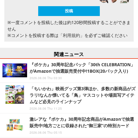
※一度コメントを投稿した後は約120秒間投稿することができま
せん
※コメントを投稿する際は
「利用規約」
を必ずご確認ください
関連ニュース
『ポケカ』30周年記念パック「30th CELEBRATION」
がAmazonで抽選販売受付中!1BOX(20パック入り)
2026.08.06 Thu 03:30
「ちいかわ」映画グッズ第3弾ほか、多数の新商品がズ
ラリ!なんか懐いてる「鳥」マスコットや場面写アイテ
ムなど必見のラインナップ
2026.08.06 Thu 11:25
激レアな『ポケカ』30周年記念商品がAmazonで抽選
販売中!地方ごとに収録された“御三家”の特別カード
2026.08.06 Thu 05:15