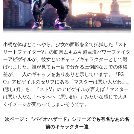
小柄な体はどこへやら。少女の面影を全て払拭した『スト
リートファイターV』の筋肉ムキムキ超巨漢パワーファイタ
ー
アビゲイル
が、彼女とのギャップキャラクターとして選
ばれました。誰が見ても一目で分かる圧倒的なまでの体格
差が、二人のギャップをありありと示しています。『FG
O』アビゲイルのセリフにある「マスターは悪い人だわ……
(悲しげ)」も、『ストV』のアビゲイルが言えば「マスター
は悪い人だな！ヘッヘヘ（悪い顔）」みたいな感じで大き
くイメージが変わってしまいそうです。
次ページ：『バイオハザード』シリーズでも有名なあの名
前のキャラクター達