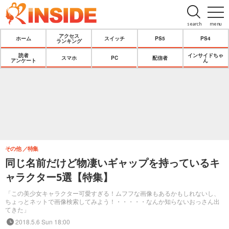
search
menu
アクセス
ホーム
スイッチ
PS5
PS4
ランキング
読者
インサイドちゃ
スマホ
PC
配信者
アンケート
ん
その他
特集
同じ名前だけど物凄いギャップを持っているキ
ャラクター5選【特集】
「この美少女キャラクター可愛すぎる！ムフフな画像もあるかもしれないし、
ちょっとネットで画像検索してみよう！・・・・・なんか知らないおっさん出
てきた」
2018.5.6 Sun 18:00