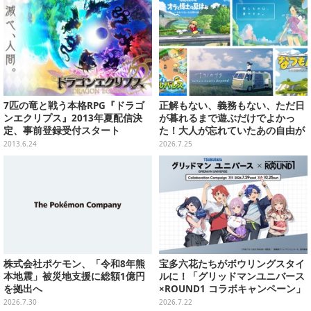
7匹の竜と戦う本格RPG『ドラゴ
正解もない、義務もない、ただ日
ンエクリプス』2013年夏配信決
が暮れるまで遊ぶだけでよかっ
定、事前登録受付スタート
た！大人が忘れていたあの自由が
蘇るノスタルジー夏休みゲームお
2013.6.24
2026.7.25
すすめ5選【特集】
株式会社ポケモン、「令和8年熊
宝多六花たちがボウリングスタイ
本地震」被災地支援に総額1億円
ルに！「グリッドマンユニバース
を拠出へ
×ROUND1 コラボキャンペーン」
開催決定、企画やグッズ販売を実
2026.7.30
2026.7.22