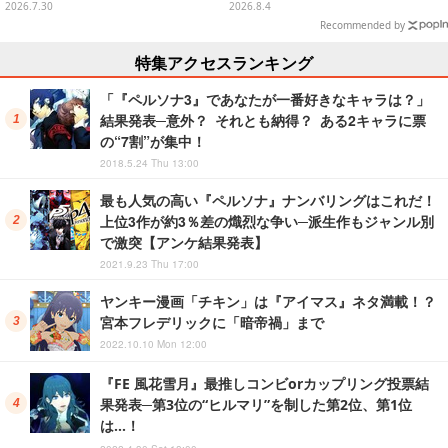
商品の展示、オリジナルグッズ・
2026.7.30
2026.8.4
限定メニュー販売も
Recommended by
特集アクセスランキング
「『ペルソナ3』であなたが一番好きなキャラは？」
結果発表─意外？ それとも納得？ ある2キャラに票
の“7割”が集中！
2018.5.24 Thu 13:00
最も人気の高い『ペルソナ』ナンバリングはこれだ！
上位3作が約3％差の熾烈な争い─派生作もジャンル別
で激突【アンケ結果発表】
2021.9.23 Thu 17:00
ヤンキー漫画「チキン」は『アイマス』ネタ満載！？
宮本フレデリックに「暗帝禍」まで
2022.10.10 Mon 12:00
『FE 風花雪月』最推しコンビorカップリング投票結
果発表─第3位の“ヒルマリ”を制した第2位、第1位
は…！