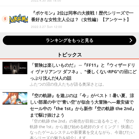
2022.4.30 Sat 18:00
『ポケモン』2位は同率の大接戦！歴代シリーズで一
番好きな女性主人公は？（女性編）【アンケート】
2022.3.27 Sun 12:00
ランキングをもっと見る
トピックス
「冒険は楽しいものだ」 ─『FF11』と『ウィザードリ
ィ ヴァリアンツ ダフネ』、"優しくないRPG"の沼にど
っぷり沈んだ4人の話
ふたつの沼の住人たちが語る奥深さとは。
『空の軌跡』を遊ぶのは「今」がベスト！暑い夏、涼
しい部屋の中で“青い空”が似合う大冒険へ―最安値で
セール中の『the 1st』から新作『空の軌跡 the 2nd』
まで駆け抜けよう
『空の軌跡 the 2nd』の発売が目前に迫る今こそ、『空の
軌跡 the 1st』から遊び始める絶好のタイミング！ 快適に
なったゲームシステムや新要素を交えながら、今遊びたい
本シリーズの魅力を紹介します。