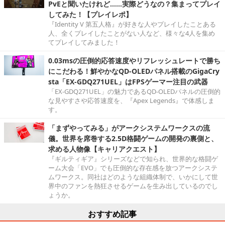
PvEと聞いたけれど……実際どうなの？集まってプレイ
してみた！【プレイレポ】
『Identity V 第五人格』が好きな人やプレイしたことある
人、全くプレイしたことがない人など、様々な4人を集め
てプレイしてみました！
0.03msの圧倒的応答速度やリフレッシュレートで勝ち
にこだわる！鮮やかなQD-OLEDパネル搭載のGigaCry
sta「EX-GDQ271UEL」はFPSゲーマー注目の武器
「EX-GDQ271UEL」の魅力であるQD-OLEDパネルの圧倒的
な見やすさや応答速度を、『Apex Legends』で体感しま
す。
「まずやってみる」がアークシステムワークスの流
儀。世界を席巻する2.5D格闘ゲームの開発の裏側と、
求める人物像【キャリアクエスト】
『ギルティギア』シリーズなどで知られ、世界的な格闘ゲ
ーム大会「EVO」でも圧倒的な存在感を放つアークシステ
ムワークス。同社はどのような組織体制で、いかにして世
界中のファンを熱狂させるゲームを生み出しているのでし
ょうか。
おすすめ記事