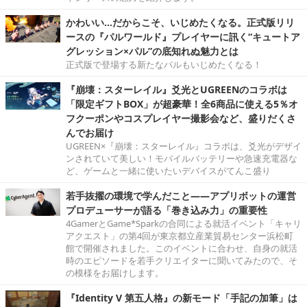
かわいい…だからこそ、いじめたくなる。正式版リリ
ースの『パルワールド』プレイヤーに訊く“キュートア
グレッション×パル”の底知れぬ魅力とは
正式版で登場する新たなパルもいじめたくなる！
『崩壊：スターレイル』爻光とUGREENのコラボは
「限定ギフトBOX」が超豪華！全6商品に使える5％オ
フクーポンやコスプレイヤー撮影会など、盛りだくさ
んでお届け
UGREEN×『崩壊：スターレイル』コラボは、爻光がデザイ
ンされていて美しい！モバイルバッテリーや急速充電器な
ど、ゲームと一緒に使いたいデバイスがてんこ盛り
若手抜擢の環境で学んだこと――アプリボットの運営
プロデューサーが語る「巻き込み力」の重要性
4GamerとGame*Sparkの合同による就活イベント「キャリ
アクエスト」の第4回が東京都立産業貿易センター浜松町
館で開催されました。このイベントに合わせ、自身の就活
時のエピソードを若手クリエイターに聞いてみたので、そ
の模様をお届けします。
『Identity V 第五人格』の新モード「手記の加筆」は