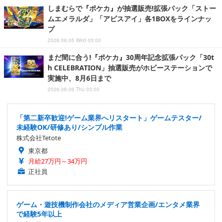
しまむらで『ポケカ』が抽選販売!拡張パック「ストー
ムエメラルダ」「アビスアイ」各1BOXをラインナッ
プ
2026.08.05 Wed 05:00
まだ間に合う!『ポケカ』30周年記念拡張パック「30t
h CELEBRATION」抽選販売がホビーステーションで
実施中、8月6日まで
2026.08.06 Thu 03:00
「第二新卒歓迎!ゲーム業界へリスタート」ゲームテスター/
未経験OK/研修あり/シンプル作業
株式会社Tetote
東京都
月給27万円～34万円
正社員
ゲーム・遊技機制作会社のメディア営業企画/エンタメ業界
で経験5年以上