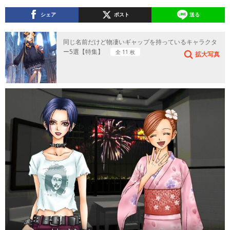
シェア
ポスト
送る
同じ名前だけど物凄いギャップを持っているキャラクタ
ー5選【特集】
全 11 枚
拡大写真