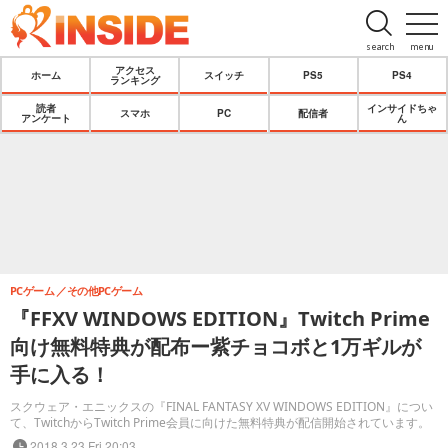
search
menu
アクセス
ホーム
スイッチ
PS5
PS4
ランキング
読者
インサイドちゃ
スマホ
PC
配信者
アンケート
ん
PCゲーム
その他PCゲーム
『FFXV WINDOWS EDITION』Twitch Prime
向け無料特典が配布ー紫チョコボと1万ギルが
手に入る！
スクウェア・エニックスの『FINAL FANTASY XV WINDOWS EDITION』につい
て、TwitchからTwitch Prime会員に向けた無料特典が配信開始されています。
2018.3.23 Fri 20:03