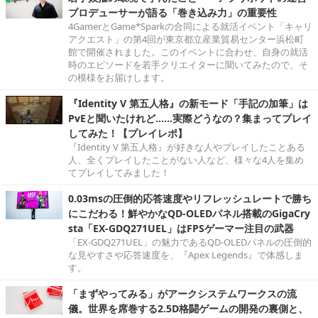
プロデューサーが語る「巻き込み力」の重要性
4GamerとGame*Sparkの合同による就活イベント「キャリ
アクエスト」の第4回が東京都立産業貿易センター浜松町
館で開催されました。このイベントに合わせ、自身の就活
時のエピソードを若手クリエイターに聞いてみたので、そ
の模様をお届けします。
『Identity V 第五人格』の新モード「手記の加筆」は
PvEと聞いたけれど……実際どうなの？集まってプレイ
してみた！【プレイレポ】
『Identity V 第五人格』が好きな人やプレイしたことある
人、全くプレイしたことがない人など、様々な4人を集め
てプレイしてみました！
0.03msの圧倒的応答速度やリフレッシュレートで勝ち
にこだわる！鮮やかなQD-OLEDパネル搭載のGigaCry
sta「EX-GDQ271UEL」はFPSゲーマー注目の武器
「EX-GDQ271UEL」の魅力であるQD-OLEDパネルの圧倒的
な見やすさや応答速度を、『Apex Legends』で体感しま
す。
「まずやってみる」がアークシステムワークスの流
儀。世界を席巻する2.5D格闘ゲームの開発の裏側と、