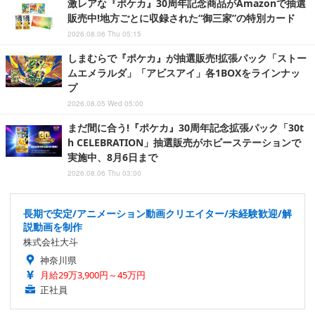
激レアな『ポケカ』30周年記念商品がAmazonで抽選
販売中!地方ごとに収録された“御三家”の特別カード
2026.08.06 Thu 05:15
しまむらで『ポケカ』が抽選販売!拡張パック「ストー
ムエメラルダ」「アビスアイ」各1BOXをラインナッ
プ
2026.08.05 Wed 05:00
まだ間に合う!『ポケカ』30周年記念拡張パック「30t
h CELEBRATION」抽選販売がホビーステーションで
実施中、8月6日まで
2026.08.06 Thu 03:00
長期で安定/アニメーション動画クリエイター/未経験歓迎/解
説動画を制作
株式会社大斗
神奈川県
月給29万3,900円～45万円
正社員