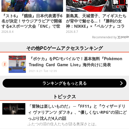
『スト6』『餓狼』日本代表選手6
新島真、天城雪子、アイギスたち
名が決定！サウジアラビアで開催
が背中で魅せる…！『勝利の女
するeスポーツ大会「ENC」で世
神：NIKKE』×『ペルソナ』コラ
界に挑む
ボキャラ＆KV解禁
2026.8.4
2026.8.7
Recommended by
その他PCゲームアクセスランキング
『ポケカ』をPC/モバイルで！基本無料『Pokémon
Trading Card Game Live』海外向けに発表
2021.9.21 Tue 12:35
ランキングをもっと見る
トピックス
「冒険は楽しいものだ」 ─『FF11』と『ウィザードリ
ィ ヴァリアンツ ダフネ』、"優しくないRPG"の沼にど
っぷり沈んだ4人の話
ふたつの沼の住人たちが語る奥深さとは。