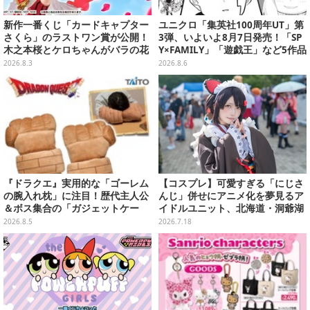
新作一番くじ「カードキャプター
ユニクロ「集英社100周年UT」第
さくら」のラストワン賞が公開！
3弾、いよいよ8月7日発売！「SP
木之本桜とケロちゃんがバラの花
Y×FAMILY」「遊戯王」など5作品
びらに包まれている姿で立体化
をデザイン
2026.8.3
2026.8.6
『ドラクエ』実用的な「ゴーレム
【コスプレ】可愛すぎる「にじさ
の腕入れ枕」に注目！歴代主人公
んじ」併せにアニメ化を夢見るア
＆ボス集合の「ガジェットケー
イドルユニット、北海道・洞爺湖
ス」ほか9プライズが8月順次展開
に花開く可憐なレイヤー10選【写
2026.8.5
2026.7.18
真46枚】