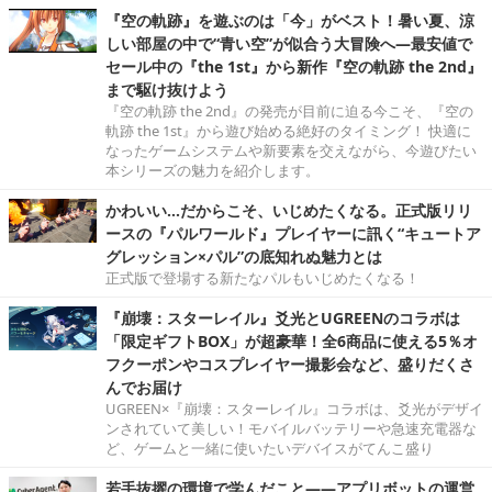
『空の軌跡』を遊ぶのは「今」がベスト！暑い夏、涼
しい部屋の中で“青い空”が似合う大冒険へ―最安値で
セール中の『the 1st』から新作『空の軌跡 the 2nd』
まで駆け抜けよう
『空の軌跡 the 2nd』の発売が目前に迫る今こそ、『空の
軌跡 the 1st』から遊び始める絶好のタイミング！ 快適に
なったゲームシステムや新要素を交えながら、今遊びたい
本シリーズの魅力を紹介します。
かわいい…だからこそ、いじめたくなる。正式版リリ
ースの『パルワールド』プレイヤーに訊く“キュートア
グレッション×パル”の底知れぬ魅力とは
正式版で登場する新たなパルもいじめたくなる！
『崩壊：スターレイル』爻光とUGREENのコラボは
「限定ギフトBOX」が超豪華！全6商品に使える5％オ
フクーポンやコスプレイヤー撮影会など、盛りだくさ
んでお届け
UGREEN×『崩壊：スターレイル』コラボは、爻光がデザイ
ンされていて美しい！モバイルバッテリーや急速充電器な
ど、ゲームと一緒に使いたいデバイスがてんこ盛り
若手抜擢の環境で学んだこと――アプリボットの運営