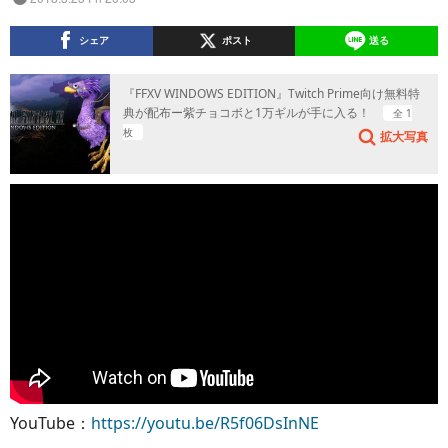
シェア
ポスト
送る
『FFXV WINDOWS EDITION』Twitch Prime向け無料特
典が配布ー紫チョコボと1万ギルが手に入る！
全 1
枚
拡大写真
YouTube：
https://youtu.be/R5f06DsInNE