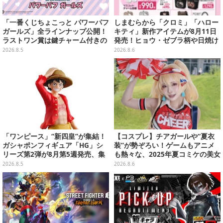
「一番くじちょこっと パワーパフ
しまむらから「クロミ」「ハロー
ガールズ」全ラインナップ公開！
キティ」新作アイテムが8月11日
ラストワン賞は鍵チャーム付きの
発売！ヒョウ・ゼブラ柄や日焼け
シール帳スペシャルセットを用意
デザインの可愛い雑貨・アパレル
2026.8.5
2026.8.6
など多数
「ワンピース」“新四皇”が集結！
【コスプレ】チアガールや“夏衣
ガシャポンフィギュア「HG」シ
装”が勢ぞろい！ゲームもアニメ
リーズ第2弾が8月第5週発売、集
も熱々な、2025年夏コミケの美女
めて並べたくなるクオリティ
レイヤーをプレイバック
2026.8.5
2026.8.6