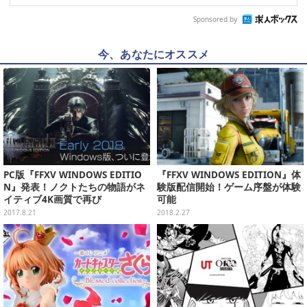
Sponsored by
今、あなたにオススメ
PC版『FFXV WINDOWS EDITIO
『FFXV WINDOWS EDITION』体
N』発表！ノクトたちの物語がネ
験版配信開始！ゲーム序盤が体験
イティブ4K画質で再び
可能
2017.8.21
2018.2.27