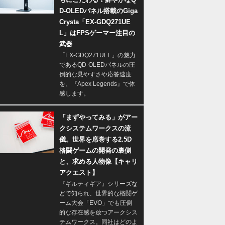
D-OLEDパネル搭載のGiga
Crysta「EX-GDQ271UE
L」はFPSゲーマー注目の
武器
「EX-GDQ271UEL」の魅力
であるQD-OLEDパネルの圧
倒的な見やすさや応答速度
を、『Apex Legends』で体
感します。
「まずやってみる」がアー
クシステムワークスの流
儀。世界を席巻する2.5D
格闘ゲームの開発の裏側
と、求める人物像【キャリ
アクエスト】
『ギルティギア』シリーズな
どで知られ、世界的な格闘ゲ
ーム大会「EVO」でも圧倒
的な存在感を放つアークシス
テムワークス。同社はどのよ