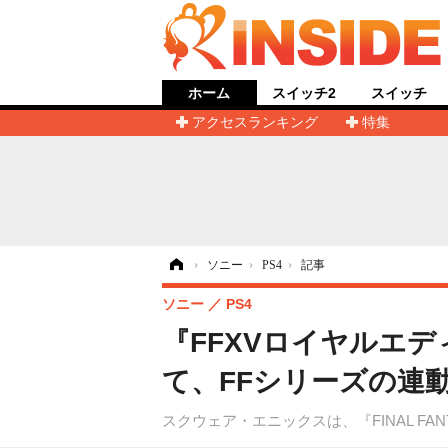
ホーム
スイッチ2
スイッチ
アクセスランキング
特集
ホーム
›
ソニー
›
PS4
›
記事
ソニー
PS4
『FFXVロイヤルエ
て、FFシリーズの連
スクウェア・エニックスは、『FINAL FANTASY 