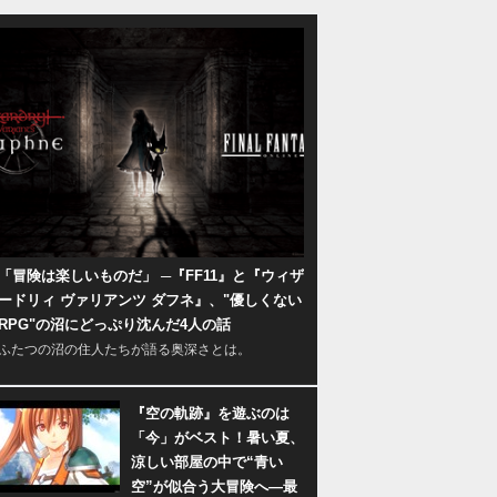
「冒険は楽しいものだ」 ─『FF11』と『ウィザ
ードリィ ヴァリアンツ ダフネ』、"優しくない
RPG"の沼にどっぷり沈んだ4人の話
ふたつの沼の住人たちが語る奥深さとは。
『空の軌跡』を遊ぶのは
「今」がベスト！暑い夏、
涼しい部屋の中で“青い
空”が似合う大冒険へ―最