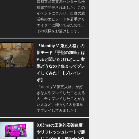
京都立産業貿易センター浜松
町館で開催されました。この
イベントに合わせ、自身の就
活時のエピソードを若手クリ
エイターに聞いてみたので、
その模様をお届けします。
『Identity V 第五人格』の
新モード「手記の加筆」は
PvEと聞いたけれど……実
際どうなの？集まってプレ
イしてみた！【プレイレ
ポ】
『Identity V 第五人格』が好
きな人やプレイしたことある
人、全くプレイしたことがな
い人など、様々な4人を集め
てプレイしてみました！
0.03msの圧倒的応答速度
やリフレッシュレートで勝
ちにこだわる！鮮やかなQ