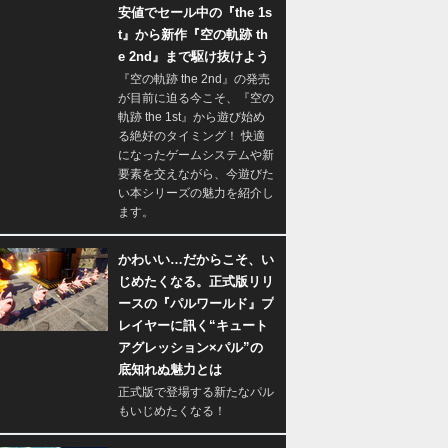
安値でセール中の『the 1s
t』から新作『空の軌跡 th
e 2nd』まで駆け抜けよう
『空の軌跡 the 2nd』の発売
が目前に迫る今こそ、『空の
軌跡 the 1st』から遊び始め
る絶好のタイミング！ 快適
になったゲームシステムや新
要素を交えながら、今遊びた
い本シリーズの魅力を紹介し
ます。
かわいい…だからこそ、い
じめたくなる。正式版リリ
ースの『パルワールド』プ
レイヤーに訊く“キュート
アグレッション×パル”の
底知れぬ魅力とは
正式版で登場する新たなパル
もいじめたくなる！