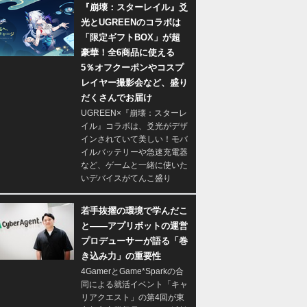
『崩壊：スターレイル』爻
光とUGREENのコラボは
「限定ギフトBOX」が超
豪華！全6商品に使える
5％オフクーポンやコスプ
レイヤー撮影会など、盛り
だくさんでお届け
UGREEN×『崩壊：スターレ
イル』コラボは、爻光がデザ
インされていて美しい！モバ
イルバッテリーや急速充電器
など、ゲームと一緒に使いた
いデバイスがてんこ盛り
若手抜擢の環境で学んだこ
と――アプリボットの運営
プロデューサーが語る「巻
き込み力」の重要性
4GamerとGame*Sparkの合
同による就活イベント「キャ
リアクエスト」の第4回が東