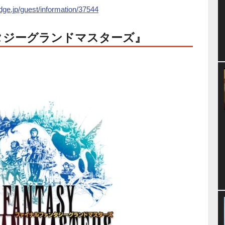
idge.jp/guest/information/37544
タジーグランドマスターズ』