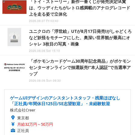
「トイ・ストーリー」新作一番くじが発売決定!A賞
は、ウッディたちがレトロ感満載のアナログレコード
上を走る姿で立体化
2026.08.07 Fri 03:40
ユニクロの「浮世絵」UTが8月17日発売!がしゃどくろ
など妖怪をモチーフにした、奥深い世界観が最高にオ
シャレ 3枚目の写真・画像
2026.08.08 Sat 15:10
「ポケモンカードゲーム30周年記念商品」がポケモン
センターオンラインで抽選販売!“本人認証”で当選率ア
ップ
2026.08.09 Sun 09:30
ゲームUIデザインのアシスタントスタッフ・残業ほぼなし
「正社員/年間休日125日/SE志望歓迎」・未経験歓迎
株式会社Creer
東京都
月給32万円～50万円
正社員