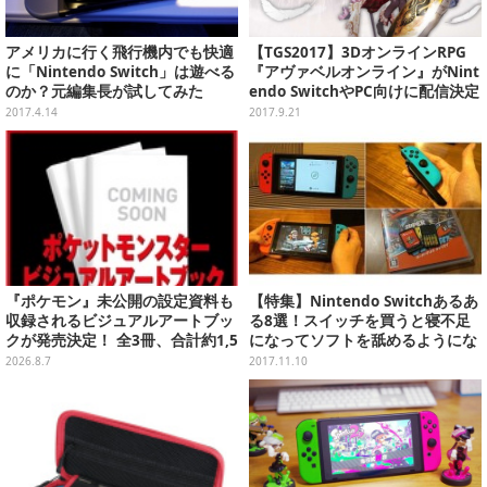
アメリカに行く飛行機内でも快適
【TGS2017】3DオンラインRPG
に「Nintendo Switch」は遊べる
『アヴァベルオンライン』がNint
のか？元編集長が試してみた
endo SwitchやPC向けに配信決定
2017.4.14
2017.9.21
『ポケモン』未公開の設定資料も
【特集】Nintendo Switchあるあ
収録されるビジュアルアートブッ
る8選！スイッチを買うと寝不足
クが発売決定！ 全3冊、合計約1,5
になってソフトを舐めるようにな
00ページの大ボリュームでシリー
る…？
2026.8.7
2017.11.10
ズ30年を振り返る