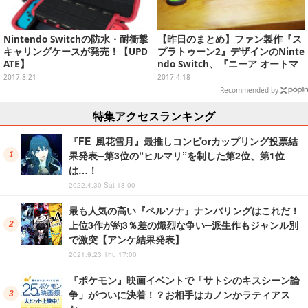
Nintendo Switchの防水・耐衝撃
【昨日のまとめ】ファン製作『ス
キャリングケースが発売！【UPD
プラトゥーン2』デザインのNinte
ATE】
ndo Switch、『ニーア オートマ
タ』DLC発表、『閃乱カグラ』最
2017.8.21
2017.4.18
新作の情報まとめ…など(4/17)
Recommended by
特集アクセスランキング
『FE 風花雪月』最推しコンビorカップリング投票結
果発表─第3位の“ヒルマリ”を制した第2位、第1位
は…！
2022.4.30 Sat 18:00
最も人気の高い『ペルソナ』ナンバリングはこれだ！
上位3作が約3％差の熾烈な争い─派生作もジャンル別
で激突【アンケ結果発表】
2021.9.23 Thu 17:00
『ポケモン』映画イベントで「サトシのキスシーン論
争」がついに決着！？お相手はカノンかラティアス