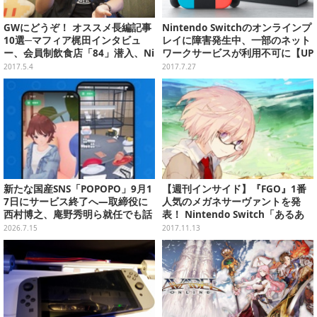
GWにどうぞ！ オススメ長編記事
Nintendo Switchのオンラインプ
10選─マフィア梶田インタビュ
レイに障害発生中、一部のネット
ー、会員制飲食店「84」潜入、Ni
ワークサービスが利用不可に【UP
ntendo Switchを持ってキャンプ
DATE】
2017.5.4
2017.7.27
＆洞窟へ、など
新たな国産SNS「POPOPO」9月1
【週刊インサイド】『FGO』1番
7日にサービス終了へ―取締役に
人気のメガネサーヴァントを発
西村博之、庵野秀明ら就任でも話
表！ Nintendo Switch「あるあ
題、約6か月で幕
る8選」や『FGO』のアップデー
2026.7.15
2017.11.13
トにも注目集まる