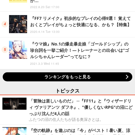
か…
2022.8.20 Sat 17:00
『FF7 リメイク』初歩的なプレイの心得9選！ 覚えて
おくとプレイがちょっと快適になる、かも？【特集】
2020.4.14 Tue 13:00
『ウマ娘』No.1の爆走暴走娘「ゴールドシップ」の
珍台詞を一挙ご紹介！―トレーナーとの出会いは“ゴ
ルシちゃんレーダー”ってなに？
2021.3.3 Wed 11:45
ランキングをもっと見る
トピックス
「冒険は楽しいものだ」 ─『FF11』と『ウィザードリ
ィ ヴァリアンツ ダフネ』、"優しくないRPG"の沼にど
っぷり沈んだ4人の話
ふたつの沼の住人たちが語る奥深さとは。
『空の軌跡』を遊ぶのは「今」がベスト！暑い夏、涼