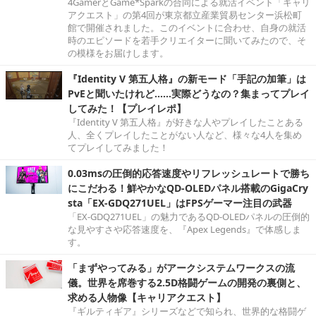
4GamerとGame*Sparkの合同による就活イベント「キャリ
アクエスト」の第4回が東京都立産業貿易センター浜松町
館で開催されました。このイベントに合わせ、自身の就活
時のエピソードを若手クリエイターに聞いてみたので、そ
の模様をお届けします。
『Identity V 第五人格』の新モード「手記の加筆」は
PvEと聞いたけれど……実際どうなの？集まってプレイ
してみた！【プレイレポ】
『Identity V 第五人格』が好きな人やプレイしたことある
人、全くプレイしたことがない人など、様々な4人を集め
てプレイしてみました！
0.03msの圧倒的応答速度やリフレッシュレートで勝ち
にこだわる！鮮やかなQD-OLEDパネル搭載のGigaCry
sta「EX-GDQ271UEL」はFPSゲーマー注目の武器
「EX-GDQ271UEL」の魅力であるQD-OLEDパネルの圧倒的
な見やすさや応答速度を、『Apex Legends』で体感しま
す。
「まずやってみる」がアークシステムワークスの流
儀。世界を席巻する2.5D格闘ゲームの開発の裏側と、
求める人物像【キャリアクエスト】
『ギルティギア』シリーズなどで知られ、世界的な格闘ゲ