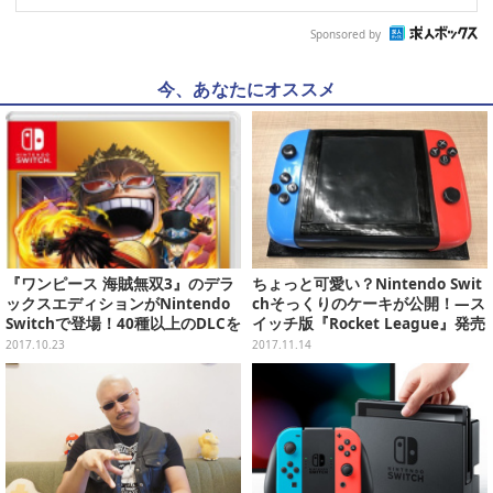
Sponsored by
今、あなたにオススメ
『ワンピース 海賊無双3』のデラ
ちょっと可愛い？Nintendo Swit
ックスエディションがNintendo
chそっくりのケーキが公開！―ス
Switchで登場！40種以上のDLCを
イッチ版『Rocket League』発売
収録
記念に
2017.10.23
2017.11.14