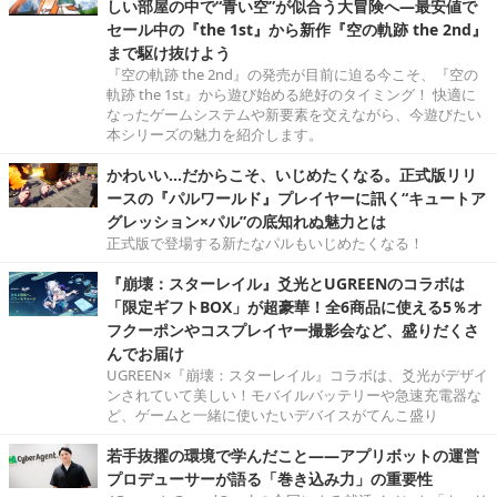
しい部屋の中で“青い空”が似合う大冒険へ―最安値で
セール中の『the 1st』から新作『空の軌跡 the 2nd』
まで駆け抜けよう
『空の軌跡 the 2nd』の発売が目前に迫る今こそ、『空の
軌跡 the 1st』から遊び始める絶好のタイミング！ 快適に
なったゲームシステムや新要素を交えながら、今遊びたい
本シリーズの魅力を紹介します。
かわいい…だからこそ、いじめたくなる。正式版リリ
ースの『パルワールド』プレイヤーに訊く“キュートア
グレッション×パル”の底知れぬ魅力とは
正式版で登場する新たなパルもいじめたくなる！
『崩壊：スターレイル』爻光とUGREENのコラボは
「限定ギフトBOX」が超豪華！全6商品に使える5％オ
フクーポンやコスプレイヤー撮影会など、盛りだくさ
んでお届け
UGREEN×『崩壊：スターレイル』コラボは、爻光がデザイ
ンされていて美しい！モバイルバッテリーや急速充電器な
ど、ゲームと一緒に使いたいデバイスがてんこ盛り
若手抜擢の環境で学んだこと――アプリボットの運営
プロデューサーが語る「巻き込み力」の重要性