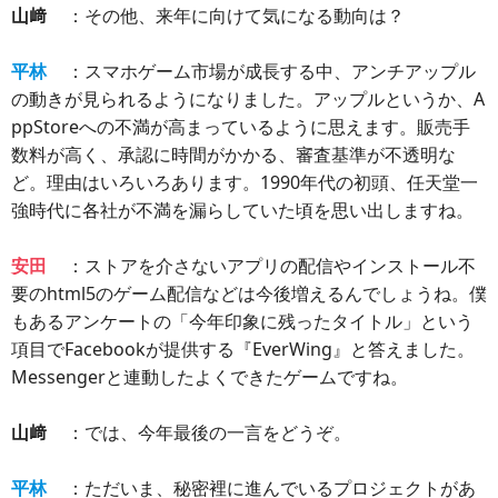
山﨑
：その他、来年に向けて気になる動向は？
平林
：スマホゲーム市場が成長する中、アンチアップル
の動きが見られるようになりました。アップルというか、A
ppStoreへの不満が高まっているように思えます。販売手
数料が高く、承認に時間がかかる、審査基準が不透明な
ど。理由はいろいろあります。1990年代の初頭、任天堂一
強時代に各社が不満を漏らしていた頃を思い出しますね。
安田
：ストアを介さないアプリの配信やインストール不
要のhtml5のゲーム配信などは今後増えるんでしょうね。僕
もあるアンケートの「今年印象に残ったタイトル」という
項目でFacebookが提供する『EverWing』と答えました。
Messengerと連動したよくできたゲームですね。
山﨑
：では、今年最後の一言をどうぞ。
平林
：ただいま、秘密裡に進んでいるプロジェクトがあ