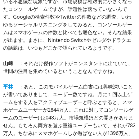
いる不思議な現象ですが、市場規模は相対的に小さくなっ
たコンソールゲームですが、話題性は落ちていないんで
す。Googleの検索件数やTwitterの件数などの調査。いわ
ゆるソーシャルリスニングをしてみると、コンソールゲー
ムはスマホゲームの件数と比べても遜色ない。そんな結果
が出ます。まさに、Nintendo Switchやゼルダやドラクエ
の話題は、いつもどこかで語られているようです。
山﨑
：それだけ傑作ソフトがコンスタントに出ていて、
世間の注目を集めているということなんですかね。
平林
：あと、このモバイルゲーム白書には興味深いこと
が書いてありまして、ユーザー数ですね。月に１回以上ゲ
ームをする人をアクティブユーザーと呼ぶとすると、スマ
ホゲームユーザーが2844万人。これに対してコンソールゲ
ームのユーザーは2048万人。市場規模ほどの開きがありま
せん。もちろん両方を遊ぶ重複ユーザーもいて、それが782
万人。ちなみにスマホゲームしか遊ばない人が1396万人、