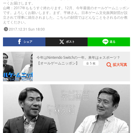
ーくお届けします。
山﨑：2017年ももうすぐ終わります。12月、今年最後のオールゲームニッポン
です。よろしくお願いします。まず、平林さん。日本ゲーム文化振興財団が設
立されて理事に就任されました。こちらの財団ではどんなことをされるのか教
えてください。
2017.12.31 Sun 18:00
シェア
ポスト
送る
今年はNintendo Switchの一年。来年はｅスポーツ？
【オールゲームニッポン】
全 5 枚
拡大写真