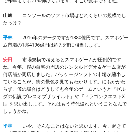
で昨年よりも21％伸びています。すごい数字ですよね。
山﨑
：コンソールのソフト市場はどれくらいの規模でし
たっけ？
平林
：2016年のデータですが1880億円です。スマホゲー
ム市場の1兆4196億円は約7.5倍に相当します。
安田
：市場規模で考えるとスマホゲームが圧倒的です
ね。今年、僕の自宅の周辺のレンタルビデオ＆ゲーム店が
何店舗か閉店しました。パッケージソフトの市場が縮小し
ていることが、街の景色を見てもわかります。にもかかわ
らず、僕の場合はどうしても今年のゲームというと『ゼル
ダの伝説 ブレスオブザワイルド』や『ドラゴンクエストX
I』を思い出します。それはもう時代遅れということなんで
しょうかね。
平林
：いや、そんなことはないと思います。今、起きて