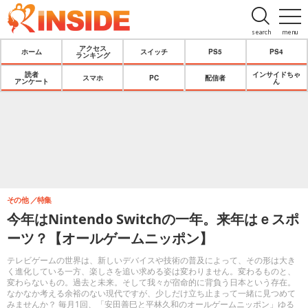
search
menu
アクセス
ホーム
スイッチ
PS5
PS4
ランキング
読者
インサイドちゃ
スマホ
PC
配信者
アンケート
ん
その他
特集
今年はNintendo Switchの一年。来年はｅスポ
ーツ？【オールゲームニッポン】
テレビゲームの世界は、新しいデバイスや技術の普及によって、その形は大き
く進化している一方、楽しさを追い求める姿は変わりません。変わるものと、
変わらないもの。過去と未来。そして我々が宿命的に背負う日本という存在。
なかなか考える余裕のない現代ですが、少しだけ立ち止まって一緒に見つめて
みませんか？ 毎月1回、「安田善巳と平林久和のオールゲームニッポン」ゆる