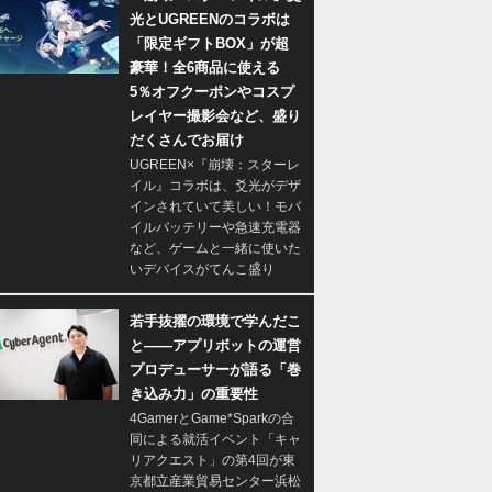
光とUGREENのコラボは
「限定ギフトBOX」が超
豪華！全6商品に使える
5％オフクーポンやコスプ
レイヤー撮影会など、盛り
だくさんでお届け
UGREEN×『崩壊：スターレ
イル』コラボは、爻光がデザ
インされていて美しい！モバ
イルバッテリーや急速充電器
など、ゲームと一緒に使いた
いデバイスがてんこ盛り
若手抜擢の環境で学んだこ
と――アプリボットの運営
プロデューサーが語る「巻
き込み力」の重要性
4GamerとGame*Sparkの合
同による就活イベント「キャ
リアクエスト」の第4回が東
京都立産業貿易センター浜松