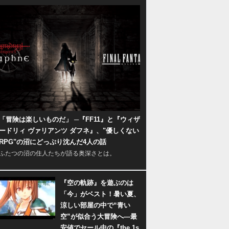
「冒険は楽しいものだ」 ─『FF11』と『ウィザ
ードリィ ヴァリアンツ ダフネ』、"優しくない
RPG"の沼にどっぷり沈んだ4人の話
ふたつの沼の住人たちが語る奥深さとは。
『空の軌跡』を遊ぶのは
「今」がベスト！暑い夏、
涼しい部屋の中で“青い
空”が似合う大冒険へ―最
安値でセール中の『the 1s