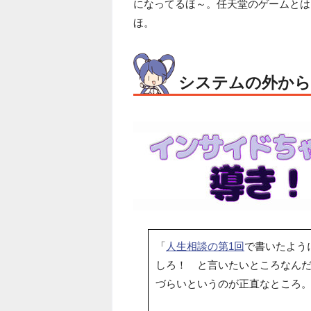
になってるほ～。任天堂のゲームとは
ほ。
システムの外から
「
人生相談の第1回
で書いたよう
しろ！ と言いたいところなん
づらいというのが正直なところ