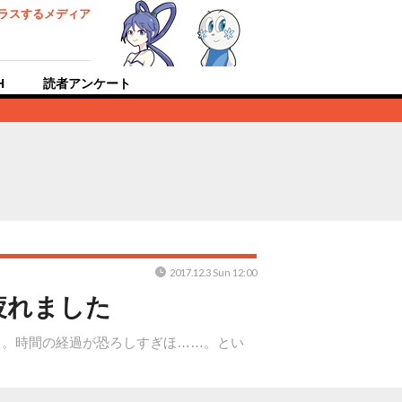
ラスするメディア
H
読者アンケート
2017.12.3 Sun 12:00
疲れました
月。時間の経過が恐ろしすぎほ……。とい
。