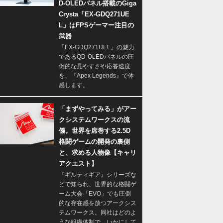
D-OLEDパネル搭載のGiga
Crysta「EX-GDQ271UE
L」はFPSゲーマー注目の
武器
「EX-GDQ271UEL」の魅力
であるQD-OLEDパネルの圧
倒的な見やすさや応答速度
を、『Apex Legends』で体
感します。
「まずやってみる」がアー
クシステムワークスの流
儀。世界を席巻する2.5D
格闘ゲームの開発の裏側
と、求める人物像【キャリ
アクエスト】
『ギルティギア』シリーズな
どで知られ、世界的な格闘ゲ
ーム大会「EVO」でも圧倒
的な存在感を放つアークシス
テムワークス。同社はどのよ
うな組織体制で、いかにして