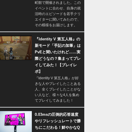
町館で開催されました。この
イベントに合わせ、自身の就
活時のエピソードを若手クリ
エイターに聞いてみたので、
その模様をお届けします。
『Identity V 第五人格』の
新モード「手記の加筆」は
PvEと聞いたけれど……実
際どうなの？集まってプレ
イしてみた！【プレイレ
ポ】
『Identity V 第五人格』が好
きな人やプレイしたことある
人、全くプレイしたことがな
い人など、様々な4人を集め
てプレイしてみました！
0.03msの圧倒的応答速度
やリフレッシュレートで勝
ちにこだわる！鮮やかなQ