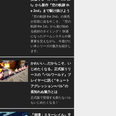
t』から新作『空の軌跡 th
e 2nd』まで駆け抜けよう
『空の軌跡 the 2nd』の発売
が目前に迫る今こそ、『空の
軌跡 the 1st』から遊び始め
る絶好のタイミング！ 快適
になったゲームシステムや新
要素を交えながら、今遊びた
い本シリーズの魅力を紹介し
ます。
かわいい…だからこそ、い
じめたくなる。正式版リリ
ースの『パルワールド』プ
レイヤーに訊く“キュート
アグレッション×パル”の
底知れぬ魅力とは
正式版で登場する新たなパル
もいじめたくなる！
『崩壊：スターレイル』爻