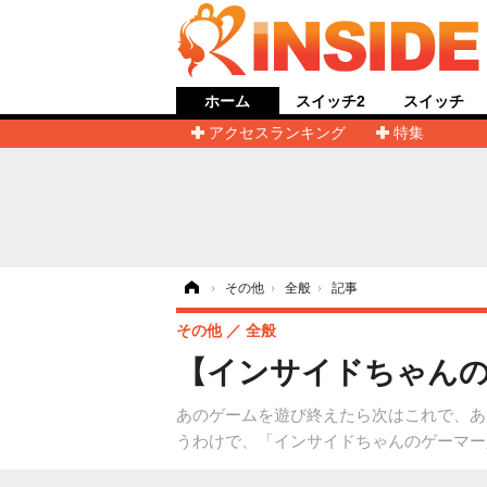
ホーム
スイッチ2
スイッチ
アクセスランキング
特集
ホーム
›
その他
›
全般
›
記事
その他
全般
【インサイドちゃんの
あのゲームを遊び終えたら次はこれで、あ
うわけで、「インサイドちゃんのゲーマー