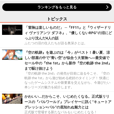
ランキングをもっと見る
トピックス
「冒険は楽しいものだ」 ─『FF11』と『ウィザードリ
ィ ヴァリアンツ ダフネ』、"優しくないRPG"の沼にど
っぷり沈んだ4人の話
ふたつの沼の住人たちが語る奥深さとは。
『空の軌跡』を遊ぶのは「今」がベスト！暑い夏、涼
しい部屋の中で“青い空”が似合う大冒険へ―最安値で
セール中の『the 1st』から新作『空の軌跡 the 2nd』
まで駆け抜けよう
『空の軌跡 the 2nd』の発売が目前に迫る今こそ、『空の
軌跡 the 1st』から遊び始める絶好のタイミング！ 快適に
なったゲームシステムや新要素を交えながら、今遊びたい
本シリーズの魅力を紹介します。
かわいい…だからこそ、いじめたくなる。正式版リリ
ースの『パルワールド』プレイヤーに訊く“キュートア
グレッション×パル”の底知れぬ魅力とは
正式版で登場する新たなパルもいじめたくなる！