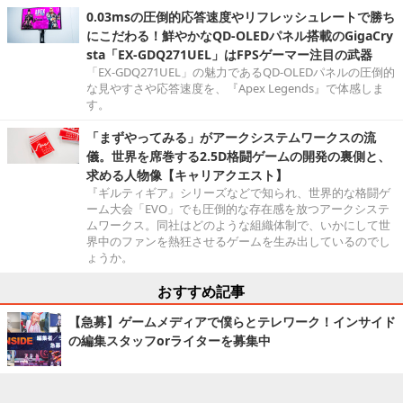
0.03msの圧倒的応答速度やリフレッシュレートで勝ち
にこだわる！鮮やかなQD-OLEDパネル搭載のGigaCry
sta「EX-GDQ271UEL」はFPSゲーマー注目の武器
「EX-GDQ271UEL」の魅力であるQD-OLEDパネルの圧倒的
な見やすさや応答速度を、『Apex Legends』で体感しま
す。
「まずやってみる」がアークシステムワークスの流
儀。世界を席巻する2.5D格闘ゲームの開発の裏側と、
求める人物像【キャリアクエスト】
『ギルティギア』シリーズなどで知られ、世界的な格闘ゲ
ーム大会「EVO」でも圧倒的な存在感を放つアークシステ
ムワークス。同社はどのような組織体制で、いかにして世
界中のファンを熱狂させるゲームを生み出しているのでし
ょうか。
おすすめ記事
【急募】ゲームメディアで僕らとテレワーク！インサイド
の編集スタッフorライターを募集中