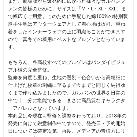
また、劇場版から爆発的に広がった様々なガルパンフ
ァンの皆様のために、サイズは「M・L・XL・XXL」ま
で幅広くご用意。このために手配した綿100%の特別製
厚手生地はアウターウェアとして着心地は抜群、重ね
着をしたインナーウェアの上に羽織ることができます
ので、真冬での着用にベストなブルゾンとなっていま
す。
もちろん、各高校すべてのブルゾンはバンダイビジュ
アル様の完全監修。
監修を何度も重ね、生地の選別・色合いから高精細に
仕上げた校章の刺繍に至るまで今までと同じく納得ゆ
くまで作り込みましたので、ガルパンの世界を日常の
中で十二分に堪能できる、まさに高品質なキャラクタ
ーアパレルとなっています。
本商品は今現在も監修と調整を行っており、2018年の
発売に向けて鋭意制作中ですので、発売日・予約開始
日については確定次第、再度、メディアの皆様方にリ