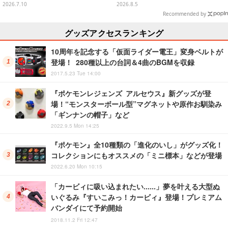
ック・デーモンズ・ドラゴン」も
ラー」全8種が全国アミューズメ
2026.7.10
2026.8.5
新たな装いで登場
ント施設にて展開
Recommended by
グッズアクセスランキング
10周年を記念する「仮面ライダー電王」変身ベルトが
登場！ 280種以上の台詞＆4曲のBGMを収録
2017.5.23 Tue 14:00
『ポケモンレジェンズ アルセウス』新グッズが登
場！“モンスターボール型”マグネットや原作お馴染み
「ギンナンの帽子」など
2022.9.5 Mon 14:25
『ポケモン』全10種類の「進化のいし」がグッズ化！
コレクションにもオススメの「ミニ標本」などが登場
2022.6.20 Mon 10:15
「カービィに吸い込まれたい……」夢を叶える大型ぬ
いぐるみ『すいこみっ！カービィ』登場！プレミアム
バンダイにて予約開始
2018.11.2 Fri 12:47