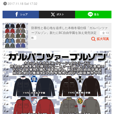
2017.11.18 Sat 17:32
シェア
ポスト
送る
防寒性と着心地を追求した本格冬場仕様「ガルパンツァ
ーブルゾン」新たにBC自由学園を加え発売決定
全 13
枚
拡大写真