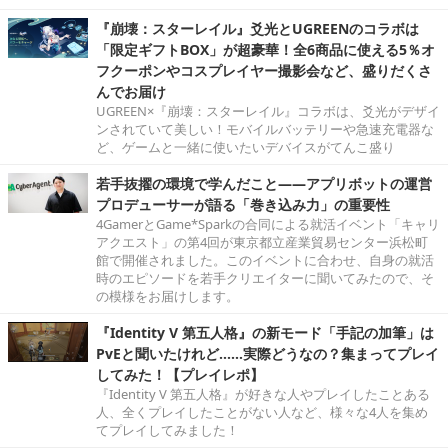
『崩壊：スターレイル』爻光とUGREENのコラボは
「限定ギフトBOX」が超豪華！全6商品に使える5％オ
フクーポンやコスプレイヤー撮影会など、盛りだくさ
んでお届け
UGREEN×『崩壊：スターレイル』コラボは、爻光がデザイ
ンされていて美しい！モバイルバッテリーや急速充電器な
ど、ゲームと一緒に使いたいデバイスがてんこ盛り
若手抜擢の環境で学んだこと――アプリボットの運営
プロデューサーが語る「巻き込み力」の重要性
4GamerとGame*Sparkの合同による就活イベント「キャリ
アクエスト」の第4回が東京都立産業貿易センター浜松町
館で開催されました。このイベントに合わせ、自身の就活
時のエピソードを若手クリエイターに聞いてみたので、そ
の模様をお届けします。
『Identity V 第五人格』の新モード「手記の加筆」は
PvEと聞いたけれど……実際どうなの？集まってプレイ
してみた！【プレイレポ】
『Identity V 第五人格』が好きな人やプレイしたことある
人、全くプレイしたことがない人など、様々な4人を集め
てプレイしてみました！