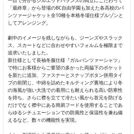
一目で分かるシルエットバランスの両立にこだわって
「最終章」から登場のBC自由学園も加えた各高校のパ
ンツァージャケット全10種を本格冬場仕様ブルゾンと
してアレンジング。
劇中のイメージを残しながらも、ジーンズやスラック
ス、スカートなどに合わせやすいフォルムを極限まで
追求いたしました。
新仕様として長袖冬服仕様『ガルパンツァーシャツ』
で特にお客様からご要望の多かった両脇下のポケット
を新たに追加、ファスナーとスナップボタン併用タイ
プの前閉じ、中綿を詰めたキルティング裏地により冬
の海風が強い大洗での着用にも耐えられる高い防寒性
を持ち、さらに襟を立てて冷たい風から首元を防げる
だけでなく襟中にある簡易フードを使用することであ
らゆるシチュエーションでの防風性と保温性を兼ね備
えるなど、数々の機能性を実現。