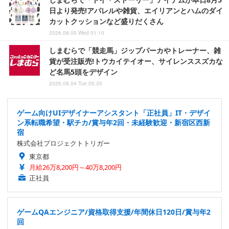
日より発売!アパレルや雑貨、エイリアンとハムのダイ
カットクッションなど盛りだくさん
2026.08.05 Wed 01:10
しまむらで「競走馬」ジップパーカやトレーナー、雑
貨が受注販売!トウカイテイオー、サイレンススズカな
ど名馬5頭をデザイン
2026.08.04 Tue 05:35
ゲーム向けUIデザイナーアシスタント「正社員」IT・デザイ
ン系転職希望・駅チカ/賞与年2回・未経験歓迎・新宿区西新
宿
株式会社プロジェクトトリガー
東京都
月給26万8,200円～40万8,200円
正社員
ゲームQAエンジニア/資格取得支援/年間休日120日/賞与年2
回