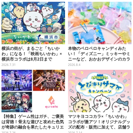
横浜の街が、まるごと「ちいか
本物のペロペロキャンディみた
わ」になる！「映画ちいかわ」×
い！「ディズニー」ミッキーやミ
横浜市コラボは8月2日まで
ニーなど、おかおデザインのカラ
フルチャーム全10種が8月31日発
2026.7.31
2026.8.4
売
【特集】ゲーム性はガチ、ご褒美
マツキヨココカラ×「ちいかわ」
は背徳！骨太な遊びと攻めた色気
コラボが激アツ！オリジナルグッ
が奇跡の融合を果たしたキュリエ
ズの配布・販売に加えて、店舗ラ
イトのおすすめ3選がどれも最高
ッピングや”花火打ち上げ”まで盛
2026.7.26
2026.7.14