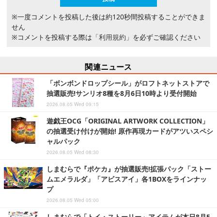
※一度コメントを投稿した後は約120秒間投稿することができま
せん
※コメントを投稿する際は
「利用規約」
を必ずご確認ください
関連ニュース
「ボンボンドロップシール」がロフトネットストアで
抽選販売!サンリオ8種を8月6日10時より受付開始
2026.08.05 Wed 09:15
遊戯王OCG「ORIGINAL ARTWORK COLLECTION」
の抽選受け付けが開始! 原作再現カードがアツいスペシ
ャルパック
2026.08.05 Wed 08:30
しまむらで『ポケカ』が抽選販売!拡張パック「ストー
ムエメラルダ」「アビスアイ」各1BOXをラインナッ
プ
2026.08.05 Wed 05:00
しまむらで「トイ・ストーリー」アイテムが本日8月5