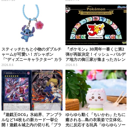
に罪深い
り沢山
スティッチたちと小物のダブルチ
『ポケモン』30周年一番くじ第2
ャームが可愛い！ガシャポン
弾が再販決定！イッシュ～パルデ
「“ディズニーキャラクター” カラ
ア地方の御三家が集まったカレン
フルマルチチャーム」が発売
ダー、ぬいぐるみなど記念グッズ
2026.8.6
2026.8.5
盛りだくさん
『遊戯王OCG』氷結界、アンブラ
ゆらゆら動く「ちいかわ」たちに
ルなど14枚もの新カード一挙公
癒される…島の衣装姿で立体化、
開！遊戯＆城之内の切り札「ブラ
光に反応する玩具「ゆらゆらソー