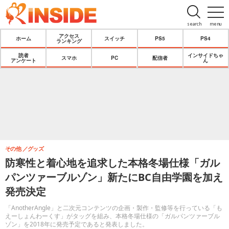
search
menu
アクセス
ホーム
スイッチ
PS5
PS4
ランキング
読者
インサイドちゃ
スマホ
PC
配信者
アンケート
ん
その他
グッズ
防寒性と着心地を追求した本格冬場仕様「ガル
パンツァーブルゾン」新たにBC自由学園を加え
発売決定
「AnotherAngle」と二次元コンテンツの企画・製作・監修等を行っている「も
えーしょんわーくす」がタッグを組み、本格冬場仕様の「ガルパンツァーブル
ゾン」を2018年に発売予定であると発表しました。