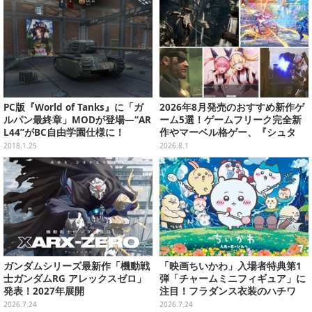
PC版『World of Tanks』に「ガ
2026年8月発売のおすすめ新作ゲ
ルパン最終章」MODが登場―“AR
ーム5選！ゲームフリーク完全新
L44”がBC自由学園仕様に！
作やマーベル格ゲー、『シュタ
ゲ』リブートなど注目作が目白押
2018.1.25
2026.8.1
し【特集】
ガンダムシリーズ最新作「機動戦
「映画ちいかわ」入場者特典第1
士ガンダムRG アレックスゼロ」
弾「チャームミニフィギュア」に
発表！2027年展開
注目！フラダンス衣装のハチワ
レ、うさぎら全8種類
2026.7.24
2026.7.24