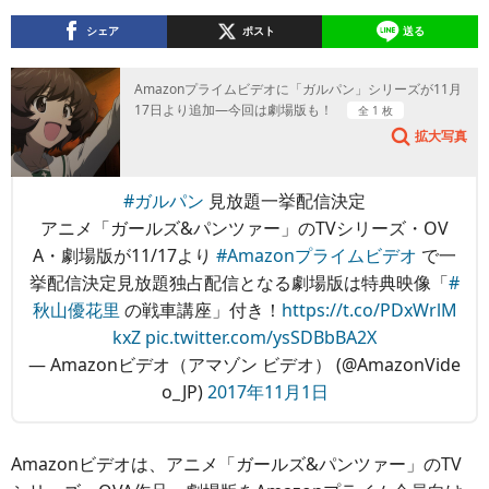
シェア
ポスト
送る
Amazonプライムビデオに「ガルパン」シリーズが11月
17日より追加―今回は劇場版も！
全 1 枚
拡大写真
#ガルパン
見放題一挙配信決定
アニメ「ガールズ&パンツァー」のTVシリーズ・OV
A・劇場版が11/17より
#Amazonプライムビデオ
で一
挙配信決定見放題独占配信となる劇場版は特典映像「
#
秋山優花里
の戦車講座」付き！
https://t.co/PDxWrlM
kxZ
pic.twitter.com/ysSDBbBA2X
— Amazonビデオ（アマゾン ビデオ） (@AmazonVide
o_JP)
2017年11月1日
Amazonビデオは、アニメ「ガールズ&パンツァー」のTV