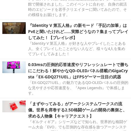
館で開催されました。このイベントに合わせ、自身の就活
時のエピソードを若手クリエイターに聞いてみたので、そ
の模様をお届けします。
『Identity V 第五人格』の新モード「手記の加筆」は
PvEと聞いたけれど……実際どうなの？集まってプレイ
してみた！【プレイレポ】
『Identity V 第五人格』が好きな人やプレイしたことある
人、全くプレイしたことがない人など、様々な4人を集め
てプレイしてみました！
0.03msの圧倒的応答速度やリフレッシュレートで勝ち
にこだわる！鮮やかなQD-OLEDパネル搭載のGigaCry
sta「EX-GDQ271UEL」はFPSゲーマー注目の武器
「EX-GDQ271UEL」の魅力であるQD-OLEDパネルの圧倒的
な見やすさや応答速度を、『Apex Legends』で体感しま
す。
「まずやってみる」がアークシステムワークスの流
儀。世界を席巻する2.5D格闘ゲームの開発の裏側と、
求める人物像【キャリアクエスト】
『ギルティギア』シリーズなどで知られ、世界的な格闘ゲ
ーム大会「EVO」でも圧倒的な存在感を放つアークシステ