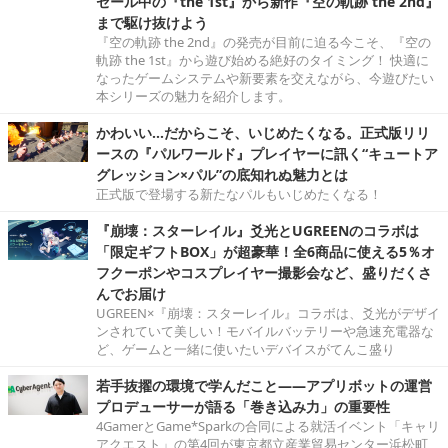
セール中の『the 1st』から新作『空の軌跡 the 2nd』
まで駆け抜けよう
『空の軌跡 the 2nd』の発売が目前に迫る今こそ、『空の
軌跡 the 1st』から遊び始める絶好のタイミング！ 快適に
なったゲームシステムや新要素を交えながら、今遊びたい
本シリーズの魅力を紹介します。
かわいい…だからこそ、いじめたくなる。正式版リリ
ースの『パルワールド』プレイヤーに訊く“キュートア
グレッション×パル”の底知れぬ魅力とは
正式版で登場する新たなパルもいじめたくなる！
『崩壊：スターレイル』爻光とUGREENのコラボは
「限定ギフトBOX」が超豪華！全6商品に使える5％オ
フクーポンやコスプレイヤー撮影会など、盛りだくさ
んでお届け
UGREEN×『崩壊：スターレイル』コラボは、爻光がデザイ
ンされていて美しい！モバイルバッテリーや急速充電器な
ど、ゲームと一緒に使いたいデバイスがてんこ盛り
若手抜擢の環境で学んだこと――アプリボットの運営
プロデューサーが語る「巻き込み力」の重要性
4GamerとGame*Sparkの合同による就活イベント「キャリ
アクエスト」の第4回が東京都立産業貿易センター浜松町