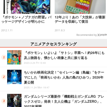
『ポケモン＋ノブナガの野望』パ
12年ぶり！あの「大技林」が最新
ッケージデザインが明らかに
データを収録して復活
2012.1.11
2011.8.3
Recommended by
アニメアクセスランキング
『ポケモン』いよいよ「サトシ」卒業へ！約26年にも
及ぶ旅路を、懐かしい画像と共に振り返る
2023.3.24 Fri 13:40
ちいかわ映画化決定！“セイレーン編（島編）”をテー
マにした「映画ちいかわ 人魚の島のひみつ」2026年
夏公開
2025.11.24 Mon 19:47
ガンダムシリーズ最新作「機動戦士ガンダムRG アレ
ックスゼロ」発表！主人公機は「ガンダムZERO」、
2027年展開