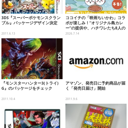
3DS『スーパーポケモンスクラン
ココイチの「映画ちいかわ」コラ
ブル』パッケージデザイン決定
ボが楽しみ！“オリジナル島カレ
ー”の提供や、ハチワレたち8人の
スプーン置きフィギュアをプレゼ
2011.6.13
2026.7.14
ント
『モンスターハンター3(トライ)
アマゾン、発売日に予約商品が届
G』のパッケージをチェック
く「発売日届け」開始
2011.10.4
2011.9.6