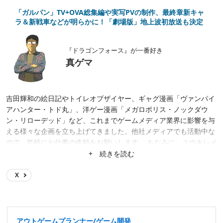
「ガルパン」TV+OVA総集編や実写PVの制作、最終章新キャ
ラ＆新戦車などが明らかに！「劇場版」地上波初放送も決定
『ドラゴンフォース』が一番好き
真ゲマ
吉田輝和の絵日記やトイレオブザイヤー、ギャグ漫画「ヴァンパイ
アハンター・トド丸」、洋ゲー漫画「メガロポリス・ノックダウ
ン・リローデッド」など、これまでゲームメディア業界に影響を与
える様々な企画を立ち上げてきました。他社メディアでも活動中な
ので、気軽にお仕事の依頼をお願いします。 ちなみに、ユウキレイ
先生が手掛ける4コマ漫画「まほろば小町ハルヒノさん」（まんが
+ 続きを読む
タイムで連載中）で教師役として出演中です。
X
アウトゲームプランナー/ゲーム開発