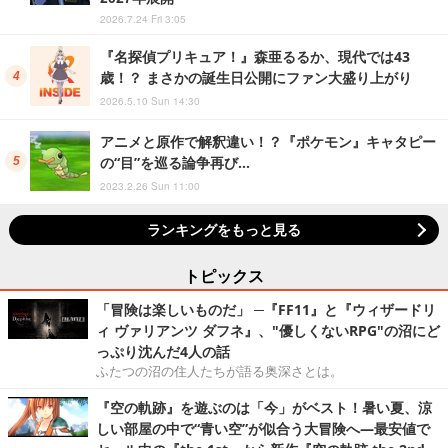
2026.7.24 Fri 3:05
『名探偵プリキュア！』森亜るるか、現代では43
歳！？ まさかの誕生日公開にファン大盛り上がり
2026.5.10 Sun 14:30
アニメと原作で解釈違い！？『ポケモン』キャタピー
の“目”を巡る論争再び…
2023.2.26 Sun 11:00
ランキングをもっと見る
トピックス
「冒険は楽しいものだ」 ─『FF11』と『ウィザードリ
ィ ヴァリアンツ ダフネ』、"優しくないRPG"の沼にど
っぷり沈んだ4人の話
ふたつの沼の住人たちが語る奥深さとは。
『空の軌跡』を遊ぶのは「今」がベスト！暑い夏、涼
しい部屋の中で“青い空”が似合う大冒険へ―最安値で