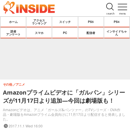
search
menu
アクセス
ホーム
スイッチ
PS5
PS4
ランキング
読者
インサイドちゃ
スマホ
PC
配信者
アンケート
ん
その他
アニメ
Amazonプライムビデオに「ガルパン」シリー
ズが11月17日より追加―今回は劇場版も！
Amazonビデオは、アニメ「ガールズ&パンツァー」のTVシリーズ・OVA作
品・劇場版をAmazonプライム会員向けに11月17日より配信すると発表しまし
た。
2017.11.1 Wed 16:00