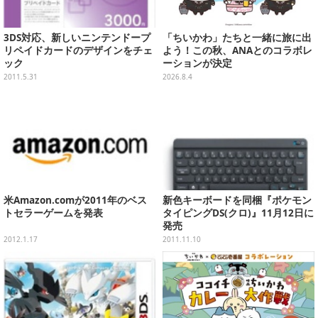
3DS対応、新しいニンテンドープ
「ちいかわ」たちと一緒に旅に出
リペイドカードのデザインをチェ
よう！この秋、ANAとのコラボレ
ック
ーションが決定
2011.5.31
2026.8.4
米Amazon.comが2011年のベス
新色キーボードを同梱『ポケモン
トセラーゲームを発表
タイピングDS(クロ)』11月12日に
発売
2012.1.17
2011.11.10