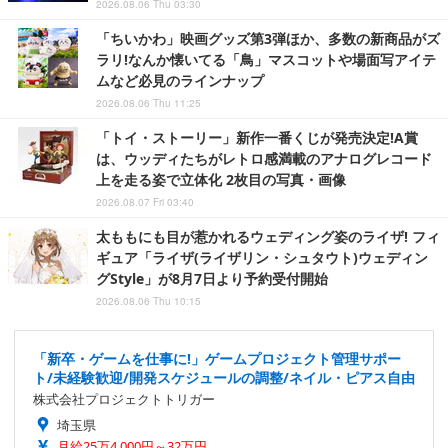
2026.08.06 Thu 03:30
「ちいかわ」映画グッズ第3弾ほか、多数の新商品がズ
ラリ!なんか懐いてる「鳥」マスコットや場面写アイテ
ムなど必見のラインナップ
2026.08.06 Thu 11:25
「トイ・ストーリー」新作一番くじが発売決定!A賞
は、ウッディたちがレトロ感満載のアナログレコード
上を走る姿で立体化 2枚目の写真・画像
2026.08.07 Fri 03:40
太ももにも目が惹かれるウェディング姿のライザ! フィ
ギュア「ライザ(ライザリン・シュタウト)ウェディン
グStyle」が8月7日より予約受付開始
2026.08.06 Thu 10:15
「新卒・ゲームを仕事に!」ゲームプロジェクト管理サポー
ト/未経験歓迎/開発スケジュールの調整/ネイル・ピアス自由
株式会社プロジェクトトリガー
埼玉県
月給25万4,000円～32万円