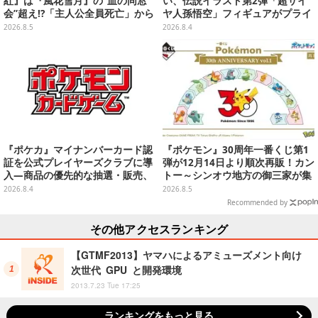
紅』は『風花雪月』の“血の同窓
い、伝説イラスト第2弾「超サイ
会”超え!?「主人公全員死亡」から
ヤ人孫悟空」フィギュアがプライ
始まる物語は、様々なシリーズ作
ズ展開！ビッグサイズの「筋斗
2026.8.5
2026.8.4
を想起させる
雲」エアぐるみも
『ポケカ』マイナンバーカード認
『ポケモン』30周年一番くじ第1
証を公式プレイヤーズクラブに導
弾が12月14日より順次再販！カン
入―商品の優先的な抽選・販売、
トー～シンオウ地方の御三家が集
公式大会への参加申し込みに活用
まった時計、ぬいぐるみなど記念
2026.8.4
2026.8.5
グッズ盛りだくさん
Recommended by
その他アクセスランキング
【GTMF2013】ヤマハによるアミューズメント向け
次世代 GPU と開発環境
2013.7.23 Tue 17:25
ランキングをもっと見る