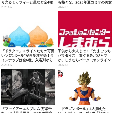
り光るミッフィーと星など全4種
も熱々な、2025年夏コミケの美女
ラインナップ
レイヤーをプレイバック
2026.8.6
2026.8.6
『ドラクエ』スライムたちの可愛
子供から大人まで！「たまごっち
い“バスボール”が再受注開始！ラ
パラダイス」着ぐるみパジャマ
インナップは全6種、入浴剤から
が、しまむらパーク（オンライン
モンスターのフィギュアが出てく
ストア）にて受注生産
2026.8.5
2026.8.3
る
『ファイアーエムブレム 万紫千
「ドラゴンボール」4人揃えた