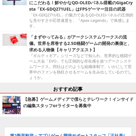
にこだわる！鮮やかなQD-OLEDパネル搭載のGigaCry
sta「EX-GDQ271UEL」はFPSゲーマー注目の武器
「EX-GDQ271UEL」の魅力であるQD-OLEDパネルの圧倒的
な見やすさや応答速度を、『Apex Legends』で体感しま
す。
「まずやってみる」がアークシステムワークスの流
儀。世界を席巻する2.5D格闘ゲームの開発の裏側と、
求める人物像【キャリアクエスト】
『ギルティギア』シリーズなどで知られ、世界的な格闘ゲ
ーム大会「EVO」でも圧倒的な存在感を放つアークシステ
ムワークス。同社はどのような組織体制で、いかにして世
界中のファンを熱狂させるゲームを生み出しているのでし
ょうか。
おすすめ記事
【急募】ゲームメディアで僕らとテレワーク！インサイド
の編集スタッフorライターを募集中
第2新卒歓迎・アプリゲーム開発サポートスタッフ「正社員/