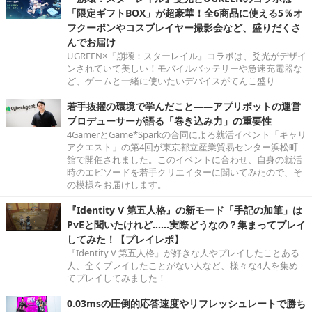
「限定ギフトBOX」が超豪華！全6商品に使える5％オ
フクーポンやコスプレイヤー撮影会など、盛りだくさ
んでお届け
UGREEN×『崩壊：スターレイル』コラボは、爻光がデザイ
ンされていて美しい！モバイルバッテリーや急速充電器な
ど、ゲームと一緒に使いたいデバイスがてんこ盛り
若手抜擢の環境で学んだこと――アプリボットの運営
プロデューサーが語る「巻き込み力」の重要性
4GamerとGame*Sparkの合同による就活イベント「キャリ
アクエスト」の第4回が東京都立産業貿易センター浜松町
館で開催されました。このイベントに合わせ、自身の就活
時のエピソードを若手クリエイターに聞いてみたので、そ
の模様をお届けします。
『Identity V 第五人格』の新モード「手記の加筆」は
PvEと聞いたけれど……実際どうなの？集まってプレイ
してみた！【プレイレポ】
『Identity V 第五人格』が好きな人やプレイしたことある
人、全くプレイしたことがない人など、様々な4人を集め
てプレイしてみました！
0.03msの圧倒的応答速度やリフレッシュレートで勝ち