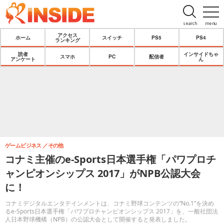
search
menu
アクセス
ホーム
スイッチ
PS5
PS4
ランキング
読者
インサイドちゃ
スマホ
PC
配信者
アンケート
ん
ゲームビジネス
その他
コナミ主催のe-Sports日本選手権「パワプロチ
ャンピオンシップス 2017」がNPB公認大会
に！
コナミデジタルエンタテインメントは、コナミ野球コンテンツの“No.1”を決め
るe-Sports日本選手権「パワプロチャンピオンシップス 2017」を、一般社団法
人日本野球機構（NPB）の公認大会として開催すると発表しました。