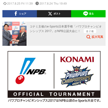
2017.8.25 Fri 11:39
2017.8.24 Thu 19:49
シェア
ポスト
送る
コナミ主催のe-Sports日本選手権「パワプロチャンピオ
ンシップス 2017」がNPB公認大会に！
全 2 枚
拡大写真