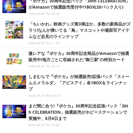
『ポケカ』30周年記念パック「30th CELEBRATION」
がAmazonで抽選販売受付中!1BOX(20パック入り)
2026.08.06 Thu 03:30
「ちいかわ」映画グッズ第3弾ほか、多数の新商品がズ
ラリ!なんか懐いてる「鳥」マスコットや場面写アイテ
ムなど必見のラインナップ
2026.08.06 Thu 11:25
激レアな『ポケカ』30周年記念商品がAmazonで抽選
販売中!地方ごとに収録された“御三家”の特別カード
2026.08.06 Thu 05:15
しまむらで『ポケカ』が抽選販売!拡張パック「ストー
ムエメラルダ」「アビスアイ」各1BOXをラインナッ
プ
2026.08.05 Wed 05:00
まだ間に合う!『ポケカ』30周年記念拡張パック「30t
h CELEBRATION」抽選販売がホビーステーションで
実施中、8月6日まで
2026.08.06 Thu 03:00