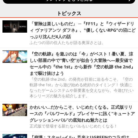
トピックス
「冒険は楽しいものだ」 ─『FF11』と『ウィザードリ
ィ ヴァリアンツ ダフネ』、"優しくないRPG"の沼にど
っぷり沈んだ4人の話
ふたつの沼の住人たちが語る奥深さとは。
『空の軌跡』を遊ぶのは「今」がベスト！暑い夏、涼
しい部屋の中で“青い空”が似合う大冒険へ―最安値で
セール中の『the 1st』から新作『空の軌跡 the 2nd』
まで駆け抜けよう
『空の軌跡 the 2nd』の発売が目前に迫る今こそ、『空の
軌跡 the 1st』から遊び始める絶好のタイミング！ 快適に
なったゲームシステムや新要素を交えながら、今遊びたい
本シリーズの魅力を紹介します。
かわいい…だからこそ、いじめたくなる。正式版リリ
ースの『パルワールド』プレイヤーに訊く“キュートア
グレッション×パル”の底知れぬ魅力とは
正式版で登場する新たなパルもいじめたくなる！
『崩壊：スターレイル』爻光とUGREENのコラボは