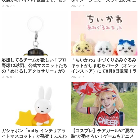
衣装からパイパイ仮面まで、セク
をイメージした「スライムのもこ
シーで可愛い美女レイヤーまとめ
もこ天空クレープ」などを提供
2026.7.30
2026.8.7
【写真42枚】
応援してるチームが欲しい！プロ
「ちいかわ」手づくりあみぐるみ
野球12球団、公式マスコットたち
キットがしまむらパーク（オンラ
の「めじるしアクセサリー」が8
インストア）にて8月8日販売！ラ
月第2週より再販
インナップ全3種、初心者向きの
2026.8.3
2026.8.7
編み方で作れちゃう
ガシャポン「miffy インテリアラ
【コスプレ】チアガールや“夏衣
イトマスコット」が発売！ふんわ
装”が勢ぞろい！ゲームもアニメ