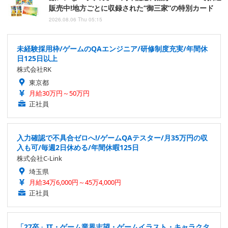
販売中!地方ごとに収録された“御三家”の特別カード
2026.08.06 Thu 05:15
未経験採用枠/ゲームのQAエンジニア/研修制度充実/年間休
日125日以上
株式会社RK
東京都
月給30万円～50万円
正社員
入力確認で不具合ゼロへ!/ゲームQAテスター/月35万円の収
入も可/毎週2日休める/年間休暇125日
株式会社C-Link
埼玉県
月給34万6,000円～45万4,000円
正社員
「27卒」IT・ゲーム業界志望・ゲームイラスト・キャラクタ