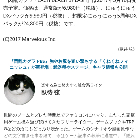
売予定。価格は、通常版が6,980円（税抜）、にゅうにゅう
DXパックが9,980円（税抜）、超限定にゅうにゅう5周年DX
パックが24,800円（税抜）です。
(C)2017 Marvelous Inc.
《臥待 弦》
『閃乱カグラ PBS』胸やお尻を狙い撃ちする「くねくねフィ
ニッシュ」が新登場！武器種やステージ、キャラ情報も公開
楽する為に努力する雑食系ライター
臥待 弦
世間のブームとズレた時間差でファミコンにハマり、主だった家庭
用ゲーム機を遊び続けてきたフリーライター。ゲームブックやTRP
Gなどの沼にもどっぷり浸かった。ゲームのシナリオや漫画原作な
どの文字書き仕事を経て、今はゲーム記事の執筆に邁進中。「隠れ