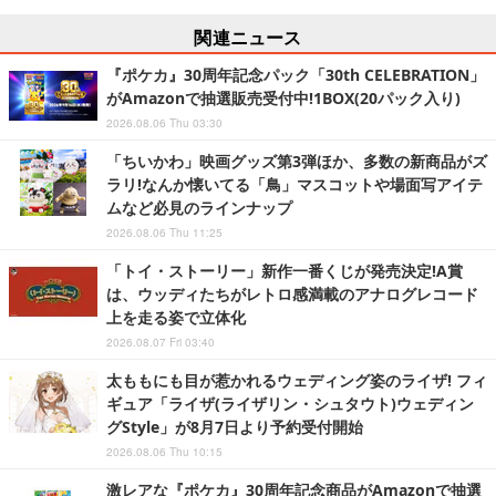
関連ニュース
『ポケカ』30周年記念パック「30th CELEBRATION」
がAmazonで抽選販売受付中!1BOX(20パック入り)
2026.08.06 Thu 03:30
「ちいかわ」映画グッズ第3弾ほか、多数の新商品がズ
ラリ!なんか懐いてる「鳥」マスコットや場面写アイテ
ムなど必見のラインナップ
2026.08.06 Thu 11:25
「トイ・ストーリー」新作一番くじが発売決定!A賞
は、ウッディたちがレトロ感満載のアナログレコード
上を走る姿で立体化
2026.08.07 Fri 03:40
太ももにも目が惹かれるウェディング姿のライザ! フィ
ギュア「ライザ(ライザリン・シュタウト)ウェディン
グStyle」が8月7日より予約受付開始
2026.08.06 Thu 10:15
激レアな『ポケカ』30周年記念商品がAmazonで抽選