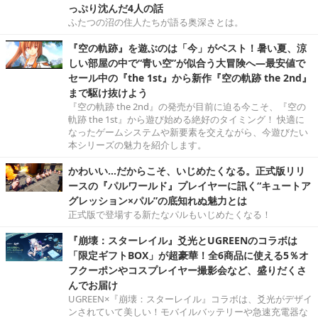
っぷり沈んだ4人の話
ふたつの沼の住人たちが語る奥深さとは。
『空の軌跡』を遊ぶのは「今」がベスト！暑い夏、涼
しい部屋の中で“青い空”が似合う大冒険へ―最安値で
セール中の『the 1st』から新作『空の軌跡 the 2nd』
まで駆け抜けよう
『空の軌跡 the 2nd』の発売が目前に迫る今こそ、『空の
軌跡 the 1st』から遊び始める絶好のタイミング！ 快適に
なったゲームシステムや新要素を交えながら、今遊びたい
本シリーズの魅力を紹介します。
かわいい…だからこそ、いじめたくなる。正式版リリ
ースの『パルワールド』プレイヤーに訊く“キュートア
グレッション×パル”の底知れぬ魅力とは
正式版で登場する新たなパルもいじめたくなる！
『崩壊：スターレイル』爻光とUGREENのコラボは
「限定ギフトBOX」が超豪華！全6商品に使える5％オ
フクーポンやコスプレイヤー撮影会など、盛りだくさ
んでお届け
UGREEN×『崩壊：スターレイル』コラボは、爻光がデザイ
ンされていて美しい！モバイルバッテリーや急速充電器な