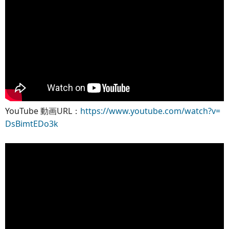
YouTube 動画URL：
https://www.youtube.com/watch?v=
DsBimtEDo3k