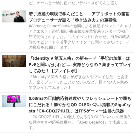
ど、ゲームと一緒に使いたいデバイスがてんこ盛り
若手抜擢の環境で学んだこと――アプリボットの運営
プロデューサーが語る「巻き込み力」の重要性
4GamerとGame*Sparkの合同による就活イベント「キャリ
アクエスト」の第4回が東京都立産業貿易センター浜松町
館で開催されました。このイベントに合わせ、自身の就活
時のエピソードを若手クリエイターに聞いてみたので、そ
の模様をお届けします。
『Identity V 第五人格』の新モード「手記の加筆」は
PvEと聞いたけれど……実際どうなの？集まってプレイ
してみた！【プレイレポ】
『Identity V 第五人格』が好きな人やプレイしたことある
人、全くプレイしたことがない人など、様々な4人を集め
てプレイしてみました！
0.03msの圧倒的応答速度やリフレッシュレートで勝ち
にこだわる！鮮やかなQD-OLEDパネル搭載のGigaCry
sta「EX-GDQ271UEL」はFPSゲーマー注目の武器
「EX-GDQ271UEL」の魅力であるQD-OLEDパネルの圧倒的
な見やすさや応答速度を、『Apex Legends』で体感しま
す。