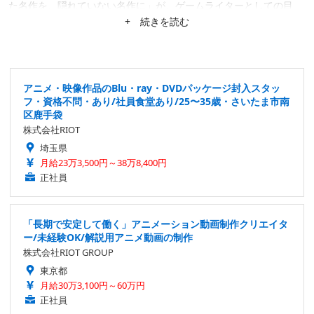
た名作を、隠れていない名作に」が、ゲームライターとしての目
標。隙あらば、あまり知られていない作品にスポットを当てたが
+ 続きを読む
る。仕事は幅広く募集中。
アニメ・映像作品のBlu・ray・DVDパッケージ封入スタッ
フ・資格不問・あり/社員食堂あり/25〜35歳・さいたま市南
区鹿手袋
株式会社RIOT
埼玉県
月給23万3,500円～38万8,400円
正社員
「長期で安定して働く」アニメーション動画制作クリエイタ
ー/未経験OK/解説用アニメ動画の制作
株式会社RIOT GROUP
東京都
月給30万3,100円～60万円
正社員