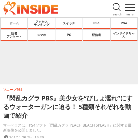
search
menu
アクセス
ホーム
スイッチ
PS5
PS4
ランキング
読者
インサイドちゃ
スマホ
PC
配信者
アンケート
ん
ソニー
PS4
『閃乱カグラ PBS』美少女を“びしょ濡れ”にす
るウォーターガンに迫る！ 5種類それぞれを動
画で紹介
マーベラスは、PS4ソフト『閃乱カグラ PEACH BEACH SPLASH』に関する最
新映像を公開しました。
2017.1.26 Thu 15:30