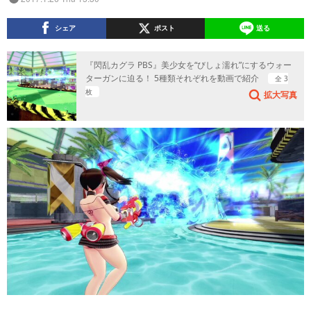
シェア
ポスト
送る
『閃乱カグラ PBS』美少女を“びしょ濡れ”にするウォー
ターガンに迫る！ 5種類それぞれを動画で紹介
全 3
枚
拡大写真