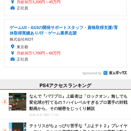
月給30万3,200円～45万円
正社員
ゲームUI・GUIの開発サポートスタッフ・資格取得支援/育
休取得実績あり/IT・ゲーム業界志望
株式会社RIOT
東京都
月給30万1,700円～60万円
正社員
Sponsored by
PS4アクセスランキング
なんで『パワプロ』上級者は「ロックオン」無しでも
変化球が打てるの？ハイレベルすぎるプロ選手の対戦
動画から、その秘密をじっくり解説
2020.8.31 Mon 17:00
テトリスがちょっぴり苦手な『ぷよテト２』プレイヤ