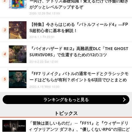
ー向け、テトリス基礎知識！覚えるだけで序盤の動き
がグッとレベルアップするぞ
2020.12.26 Sat 13:00
【特集】今さらはじめる『バトルフィールド4』―FP
S超初心者に基本を解説！
2016.1.1 Fri 22:51
『バイオハザード RE:2』高難易度DLC「THE GHOST
SURVIVORS」で生還するための12のコツ
2019.2.23 Sat 12:00
『FF7 リメイク』バトルの通常モードとクラシックモ
ードはどちらが有利？ポイントを6項目でひとまとめ
2020.4.15 Wed 10:00
ランキングをもっと見る
トピックス
「冒険は楽しいものだ」 ─『FF11』と『ウィザードリ
ィ ヴァリアンツ ダフネ』、"優しくないRPG"の沼にど