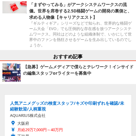
「まずやってみる」がアークシステムワークスの流
儀。世界を席巻する2.5D格闘ゲームの開発の裏側と、
求める人物像【キャリアクエスト】
『ギルティギア』シリーズなどで知られ、世界的な格闘ゲ
ーム大会「EVO」でも圧倒的な存在感を放つアークシステ
ムワークス。同社はどのような組織体制で、いかにして世
界中のファンを熱狂させるゲームを生み出しているのでし
ょうか。
おすすめ記事
【急募】ゲームメディアで僕らとテレワーク！インサイド
の編集スタッフorライターを募集中
人気アニメグッズの検査スタッフ/キズや印刷ずれを確認/未
経験歓迎/人柄重視
AQUARIUS株式会社
大阪府
月給29万7,000円～40万円