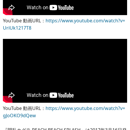
YouTube 動画URL：
https://www.youtube.com/watch?v=
UriUk1217T8
YouTube 動画URL：
https://www.youtube.com/watch?v=
gJoOKO9dQew
『閃乱カグラ PEACH BEACH SPLASH』は2017年3月16日発