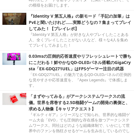
の模様をお届けします。
『Identity V 第五人格』の新モード「手記の加筆」は
PvEと聞いたけれど……実際どうなの？集まってプレイ
してみた！【プレイレポ】
『Identity V 第五人格』が好きな人やプレイしたことある
人、全くプレイしたことがない人など、様々な4人を集め
てプレイしてみました！
0.03msの圧倒的応答速度やリフレッシュレートで勝ち
にこだわる！鮮やかなQD-OLEDパネル搭載のGigaCry
sta「EX-GDQ271UEL」はFPSゲーマー注目の武器
「EX-GDQ271UEL」の魅力であるQD-OLEDパネルの圧倒的
な見やすさや応答速度を、『Apex Legends』で体感しま
す。
「まずやってみる」がアークシステムワークスの流
儀。世界を席巻する2.5D格闘ゲームの開発の裏側と、
求める人物像【キャリアクエスト】
『ギルティギア』シリーズなどで知られ、世界的な格闘ゲ
ーム大会「EVO」でも圧倒的な存在感を放つアークシステ
ムワークス。同社はどのような組織体制で、いかにして世
界中のファンを熱狂させるゲームを生み出しているのでし