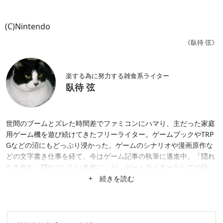
(C)Nintendo
《臥待 弦》
楽する為に努力する雑食系ライター
臥待 弦
世間のブームとズレた時間差でファミコンにハマり、主だった家庭
用ゲーム機を遊び続けてきたフリーライター。ゲームブックやTRP
Gなどの沼にもどっぷり浸かった。ゲームのシナリオや漫画原作な
どの文字書き仕事を経て、今はゲーム記事の執筆に邁進中。「隠れ
た名作を、隠れていない名作に」が、ゲームライターとしての目
標。隙あらば、あまり知られていない作品にスポットを当てたが
+ 続きを読む
る。仕事は幅広く募集中。