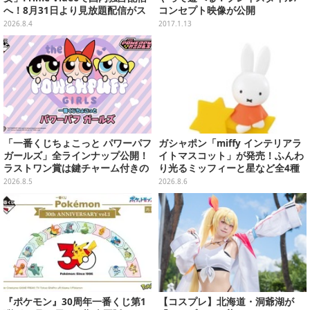
へ！8月31日より見放題配信がス
コンセプト映像が公開
タート
2026.8.4
2017.1.13
「一番くじちょこっと パワーパフ
ガシャポン「miffy インテリアラ
ガールズ」全ラインナップ公開！
イトマスコット」が発売！ふんわ
ラストワン賞は鍵チャーム付きの
り光るミッフィーと星など全4種
シール帳スペシャルセットを用意
ラインナップ
2026.8.5
2026.8.6
『ポケモン』30周年一番くじ第1
【コスプレ】北海道・洞爺湖が