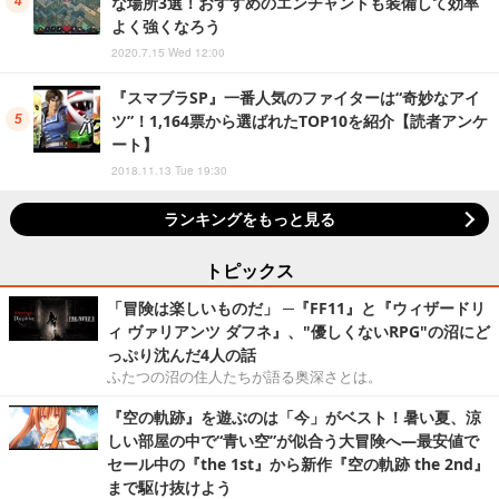
な場所3選！おすすめのエンチャントも装備して効率
よく強くなろう
2020.7.15 Wed 12:00
『スマブラSP』一番人気のファイターは“奇妙なアイ
ツ”！1,164票から選ばれたTOP10を紹介【読者アンケ
ート】
2018.11.13 Tue 19:30
ランキングをもっと見る
トピックス
「冒険は楽しいものだ」 ─『FF11』と『ウィザードリ
ィ ヴァリアンツ ダフネ』、"優しくないRPG"の沼にど
っぷり沈んだ4人の話
ふたつの沼の住人たちが語る奥深さとは。
『空の軌跡』を遊ぶのは「今」がベスト！暑い夏、涼
しい部屋の中で“青い空”が似合う大冒険へ―最安値で
セール中の『the 1st』から新作『空の軌跡 the 2nd』
まで駆け抜けよう