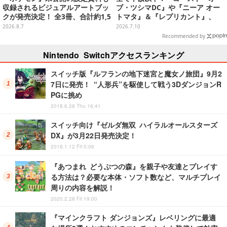
収録されるビジュアルアートブッ
ブ・ツシマDC』や『ニーア オー
クが発売決定！ 全3冊、合計約1,5
トマタ』＆『レプリカント』、
00ページの大ボリュームでシリー
『十三機兵防衛圏』などの名作で
2026.8.7
2026.7.10
ズ30年を振り返る
夏を乗り切ろう【eショップ・PS
Recommended by
Storeのお薦めセール】
Nintendo Switchアクセスランキング
スイッチ版『ルフランの地下迷宮と魔女ノ旅団』9月2
7日に発売！ “人形兵”を駆使して戦う3DダンジョンR
PGに挑め
2018.6.28 Thu 16:41
スイッチ向け『ゼルダ無双 ハイラルオールスターズ
DX』が3月22日発売決定！
2018.1.12 Fri 0:06
『あつまれ どうぶつの森』を親子や友達とプレイす
る方法は？必要な本体・ソフト数など、マルチプレイ
周りの内容を解説！
2020.2.28 Fri 19:00
『マインクラフト ダンジョンズ』レベリングに最適