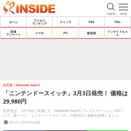
search
menu
アクセス
ホーム
スイッチ
PS5
PS4
ランキング
読者
インサイドちゃ
スマホ
PC
配信者
アンケート
ん
任天堂
Nintendo Switch
「ニンテンドースイッチ」3月3日発売！ 価格は
29,980円
任天堂は、1月13日に実施した「Nintendo Switch プレゼンテーション 2017」
にて、新ハード「ニンテンドースイッチ」の発売日と価格を発表しました。
2017.1.13 Fri 13:09