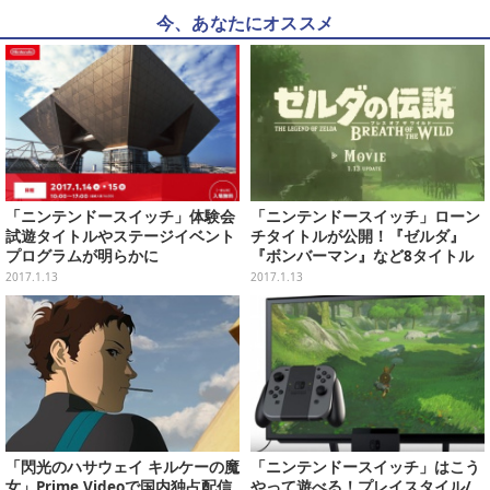
今、あなたにオススメ
「ニンテンドースイッチ」体験会
「ニンテンドースイッチ」ローン
試遊タイトルやステージイベント
チタイトルが公開！『ゼルダ』
プログラムが明らかに
『ボンバーマン』など8タイトル
が明らかに
2017.1.13
2017.1.13
「閃光のハサウェイ キルケーの魔
「ニンテンドースイッチ」はこう
女」Prime Videoで国内独占配信
やって遊べる！プレイスタイル/