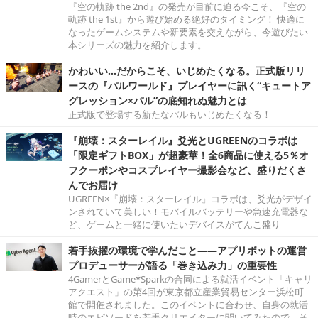
『空の軌跡 the 2nd』の発売が目前に迫る今こそ、『空の
軌跡 the 1st』から遊び始める絶好のタイミング！ 快適に
なったゲームシステムや新要素を交えながら、今遊びたい
本シリーズの魅力を紹介します。
かわいい…だからこそ、いじめたくなる。正式版リリ
ースの『パルワールド』プレイヤーに訊く“キュートア
グレッション×パル”の底知れぬ魅力とは
正式版で登場する新たなパルもいじめたくなる！
『崩壊：スターレイル』爻光とUGREENのコラボは
「限定ギフトBOX」が超豪華！全6商品に使える5％オ
フクーポンやコスプレイヤー撮影会など、盛りだくさ
んでお届け
UGREEN×『崩壊：スターレイル』コラボは、爻光がデザイ
ンされていて美しい！モバイルバッテリーや急速充電器な
ど、ゲームと一緒に使いたいデバイスがてんこ盛り
若手抜擢の環境で学んだこと――アプリボットの運営
プロデューサーが語る「巻き込み力」の重要性
4GamerとGame*Sparkの合同による就活イベント「キャリ
アクエスト」の第4回が東京都立産業貿易センター浜松町
館で開催されました。このイベントに合わせ、自身の就活
時のエピソードを若手クリエイターに聞いてみたので、そ