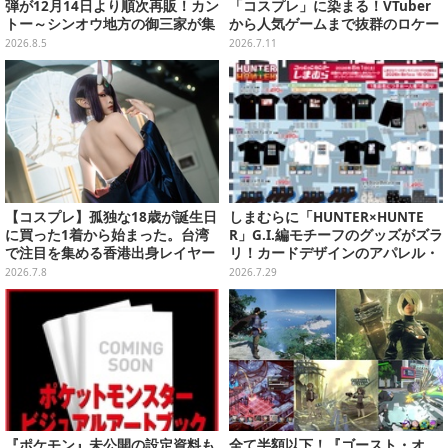
弾が12月14日より順次再販！カン
「コスプレ」に染まる！VTuber
トー～シンオウ地方の御三家が集
から人気ゲームまで抜群のロケー
まった時計、ぬいぐるみなど記念
ションも必見な美女レイヤー10選
2026.8.5
2026.7.11
グッズ盛りだくさん
【写真45枚】
【コスプレ】孤独な18歳が誕生日
しまむらに「HUNTER×HUNTE
に買った1着から始まった。台湾
R」G.I.編モチーフのグッズがズラ
で注目を集める香港出身レイヤー
リ！カードデザインのアパレル・
「小楠」の原点と今を聞いた【写
雑貨、ゴレイヌの「オレが3人分
2026.7.8
2026.7.29
真32枚】
になる…」も
『ポケモン』未公開の設定資料も
全て半額以下！『ゴースト・オ