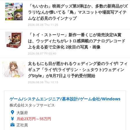
「ちいかわ」映画グッズ第3弾ほか、多数の新商品がズ
ラリ!なんか懐いてる「鳥」マスコットや場面写アイテ
ムなど必見のラインナップ
2026.08.06 Thu 11:25
「トイ・ストーリー」新作一番くじが発売決定!A賞
は、ウッディたちがレトロ感満載のアナログレコード
上を走る姿で立体化 2枚目の写真・画像
2026.08.07 Fri 03:40
太ももにも目が惹かれるウェディング姿のライザ! フィ
ギュア「ライザ(ライザリン・シュタウト)ウェディン
グStyle」が8月7日より予約受付開始
2026.08.06 Thu 10:15
ゲーム/システムエンジニア/基本設計/ゲーム会社/Windows
株式会社スタッフサービス
大阪府
月給23万円～55万円
正社員