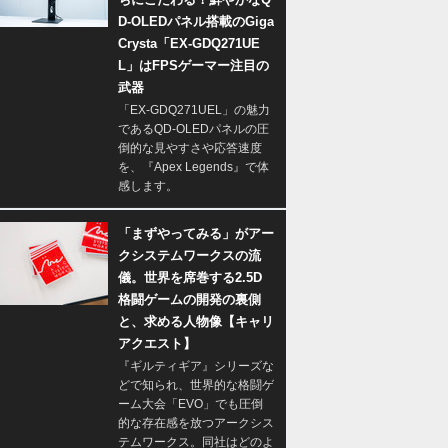
D-OLEDパネル搭載のGiga
Crysta「EX-GDQ271UE
L」はFPSゲーマー注目の
武器
「EX-GDQ271UEL」の魅力
であるQD-OLEDパネルの圧
倒的な見やすさや応答速度
を、『Apex Legends』で体
感します。
「まずやってみる」がアー
クシステムワークスの流
儀。世界を席巻する2.5D
格闘ゲームの開発の裏側
と、求める人物像【キャリ
アクエスト】
『ギルティギア』シリーズな
どで知られ、世界的な格闘ゲ
ーム大会「EVO」でも圧倒
的な存在感を放つアークシス
テムワークス。同社はどのよ