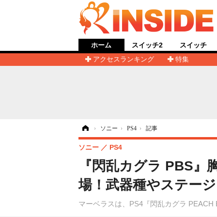
ホーム
スイッチ2
スイッチ
アクセスランキング
特集
ホーム
›
ソニー
›
PS4
›
記事
ソニー
PS4
『閃乱カグラ PBS
場！武器種やステージ
マーベラスは、PS4『閃乱カグラ PEACH