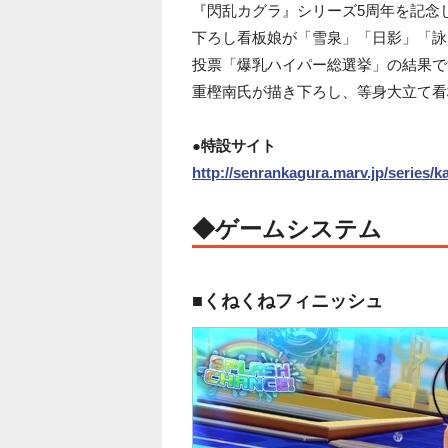
『閃乱カグラ』シリーズ5周年を記念
下ろし看板娘が「雪泉」「日影」「詠
投票「爆乳ハイパー総選挙」の結果で
重樫南氏が描き下ろし、等身大立て看
●特設サイト
http://senrankagura.marv.jp/series/
◆ゲームシステム
■くねくねフィニッシュ