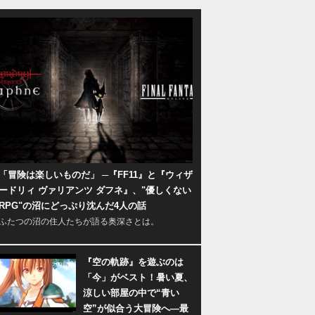
「冒険は楽しいものだ」 ─『FF11』と『ウィザ
ードリィ ヴァリアンツ ダフネ』、"優しくない
RPG"の沼にどっぷり沈んだ4人の話
ふたつの沼の住人たちが語る奥深さとは。
『空の軌跡』を遊ぶのは
「今」がベスト！暑い夏、
涼しい部屋の中で“青い
空”が似合う大冒険へ―最