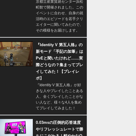
京都立産業貿易センター浜松
町館で開催されました。この
イベントに合わせ、自身の就
活時のエピソードを若手クリ
エイターに聞いてみたので、
その模様をお届けします。
『Identity V 第五人格』の
新モード「手記の加筆」は
PvEと聞いたけれど……実
際どうなの？集まってプレ
イしてみた！【プレイレ
ポ】
『Identity V 第五人格』が好
きな人やプレイしたことある
人、全くプレイしたことがな
い人など、様々な4人を集め
てプレイしてみました！
0.03msの圧倒的応答速度
やリフレッシュレートで勝
ちにこだわる！鮮やかなQ