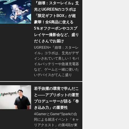
『崩壊：スターレイル』爻
光とUGREENのコラボは
「限定ギフトBOX」が超
豪華！全6商品に使える
5％オフクーポンやコスプ
レイヤー撮影会など、盛り
だくさんでお届け
UGREEN×『崩壊：スターレ
イル』コラボは、爻光がデザ
インされていて美しい！モバ
イルバッテリーや急速充電器
など、ゲームと一緒に使いた
いデバイスがてんこ盛り
若手抜擢の環境で学んだこ
と――アプリボットの運営
プロデューサーが語る「巻
き込み力」の重要性
4GamerとGame*Sparkの合
同による就活イベント「キャ
リアクエスト」の第4回が東