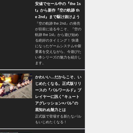
安値でセール中の『the 1s
t』から新作『空の軌跡 th
e 2nd』まで駆け抜けよう
『空の軌跡 the 2nd』の発売
が目前に迫る今こそ、『空の
軌跡 the 1st』から遊び始め
る絶好のタイミング！ 快適
になったゲームシステムや新
要素を交えながら、今遊びた
い本シリーズの魅力を紹介し
ます。
かわいい…だからこそ、い
じめたくなる。正式版リリ
ースの『パルワールド』プ
レイヤーに訊く“キュート
アグレッション×パル”の
底知れぬ魅力とは
正式版で登場する新たなパル
もいじめたくなる！