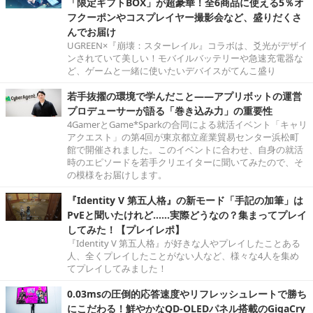
「限定ギフトBOX」が超豪華！全6商品に使える5％オ
フクーポンやコスプレイヤー撮影会など、盛りだくさ
んでお届け
UGREEN×『崩壊：スターレイル』コラボは、爻光がデザイ
ンされていて美しい！モバイルバッテリーや急速充電器な
ど、ゲームと一緒に使いたいデバイスがてんこ盛り
若手抜擢の環境で学んだこと――アプリボットの運営
プロデューサーが語る「巻き込み力」の重要性
4GamerとGame*Sparkの合同による就活イベント「キャリ
アクエスト」の第4回が東京都立産業貿易センター浜松町
館で開催されました。このイベントに合わせ、自身の就活
時のエピソードを若手クリエイターに聞いてみたので、そ
の模様をお届けします。
『Identity V 第五人格』の新モード「手記の加筆」は
PvEと聞いたけれど……実際どうなの？集まってプレイ
してみた！【プレイレポ】
『Identity V 第五人格』が好きな人やプレイしたことある
人、全くプレイしたことがない人など、様々な4人を集め
てプレイしてみました！
0.03msの圧倒的応答速度やリフレッシュレートで勝ち
にこだわる！鮮やかなQD-OLEDパネル搭載のGigaCry