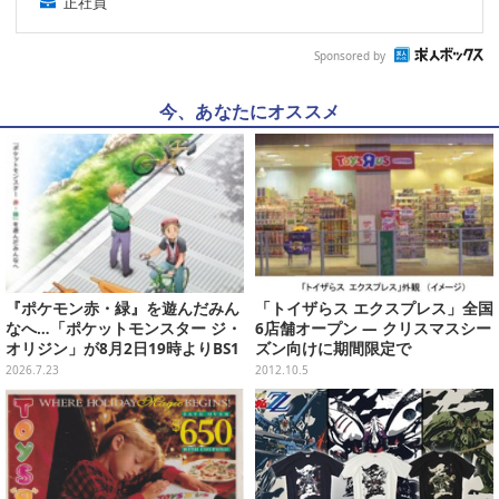
正社員
Sponsored by
今、あなたにオススメ
『ポケモン赤・緑』を遊んだみん
「トイザらス エクスプレス」全国
なへ…「ポケットモンスター ジ・
6店舗オープン ― クリスマスシー
オリジン」が8月2日19時よりBS1
ズン向けに期間限定で
2・日曜アニメ劇場で放送決定！
2026.7.23
2012.10.5