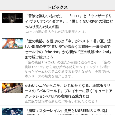
トピックス
「冒険は楽しいものだ」 ─『FF11』と『ウィザードリ
ィ ヴァリアンツ ダフネ』、"優しくないRPG"の沼にど
っぷり沈んだ4人の話
ふたつの沼の住人たちが語る奥深さとは。
『空の軌跡』を遊ぶのは「今」がベスト！暑い夏、涼
しい部屋の中で“青い空”が似合う大冒険へ―最安値で
セール中の『the 1st』から新作『空の軌跡 the 2nd』
まで駆け抜けよう
『空の軌跡 the 2nd』の発売が目前に迫る今こそ、『空の
軌跡 the 1st』から遊び始める絶好のタイミング！ 快適に
なったゲームシステムや新要素を交えながら、今遊びたい
本シリーズの魅力を紹介します。
かわいい…だからこそ、いじめたくなる。正式版リリ
ースの『パルワールド』プレイヤーに訊く“キュートア
グレッション×パル”の底知れぬ魅力とは
正式版で登場する新たなパルもいじめたくなる！
『崩壊：スターレイル』爻光とUGREENのコラボは