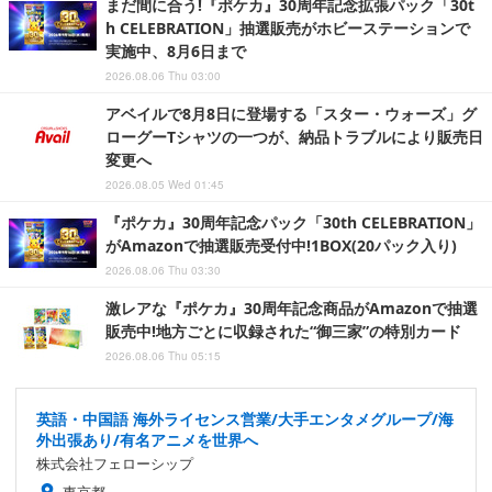
まだ間に合う!『ポケカ』30周年記念拡張パック「30t
h CELEBRATION」抽選販売がホビーステーションで
実施中、8月6日まで
2026.08.06 Thu 03:00
アベイルで8月8日に登場する「スター・ウォーズ」グ
ローグーTシャツの一つが、納品トラブルにより販売日
変更へ
2026.08.05 Wed 01:45
『ポケカ』30周年記念パック「30th CELEBRATION」
がAmazonで抽選販売受付中!1BOX(20パック入り)
2026.08.06 Thu 03:30
激レアな『ポケカ』30周年記念商品がAmazonで抽選
販売中!地方ごとに収録された“御三家”の特別カード
2026.08.06 Thu 05:15
英語・中国語 海外ライセンス営業/大手エンタメグループ/海
外出張あり/有名アニメを世界へ
株式会社フェローシップ