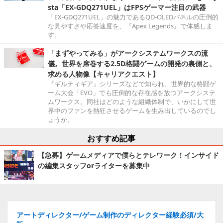
sta「EX-GDQ271UEL」はFPSゲーマー注目の武器
「EX-GDQ271UEL」の魅力であるQD-OLEDパネルの圧倒的
な見やすさや応答速度を、『Apex Legends』で体感しま
す。
「まずやってみる」がアークシステムワークスの流
儀。世界を席巻する2.5D格闘ゲームの開発の裏側と、
求める人物像【キャリアクエスト】
『ギルティギア』シリーズなどで知られ、世界的な格闘ゲ
ーム大会「EVO」でも圧倒的な存在感を放つアークシステ
ムワークス。同社はどのような組織体制で、いかにして世
界中のファンを熱狂させるゲームを生み出しているのでし
ょうか。
おすすめ記事
【急募】ゲームメディアで僕らとテレワーク！インサイド
の編集スタッフorライターを募集中
アートディレクター/ゲーム制作のディレクター経験必須/大