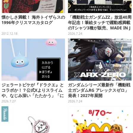
懐かしさ満載！ 海外トイザらスの
「機動戦士ガンダムZZ」放送40周
1996年クリスマスカタログ
年記念！筆絵タッチで躍動感満載
のTシャツ3種が販売、MADE IN J
APANで品質にもこだわり
2012.12.18
2026.7.24
ジェラートピケが『ドラクエ』と
ガンダムシリーズ最新作「機動戦
コラボか！？公式Xよりスライム
士ガンダムRG アレックスゼロ」
や、なじみ深い「たたかう」「に
発表！2027年展開
げる」のコマンドウィンドウが投
2026.7.27
2026.7.24
稿