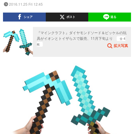
2016.11.25 Fri 12:45
シェア
ポスト
送る
『マインクラフト』ダイヤモンドソード＆ピッケルの玩
具がイオンとトイザらスで販売、11月下旬より
全 4
枚
拡大写真