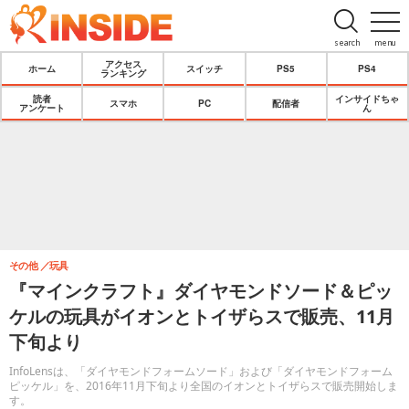
search
menu
アクセス
ホーム
スイッチ
PS5
PS4
ランキング
読者
インサイドちゃ
スマホ
PC
配信者
アンケート
ん
その他
玩具
『マインクラフト』ダイヤモンドソード＆ピッ
ケルの玩具がイオンとトイザらスで販売、11月
下旬より
InfoLensは、「ダイヤモンドフォームソード」および「ダイヤモンドフォーム
ピッケル」を、2016年11月下旬より全国のイオンとトイザらスで販売開始しま
す。