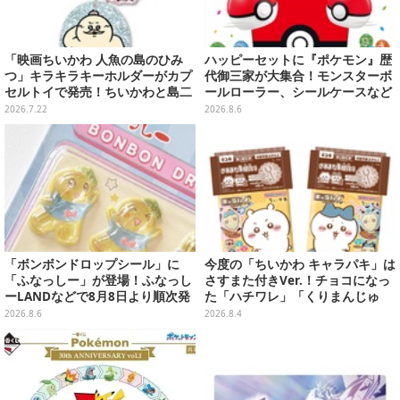
「映画ちいかわ 人魚の島のひみ
ハッピーセットに『ポケモン』歴
つ」キラキラキーホルダーがカプ
代御三家が大集合！モンスターボ
セルトイで発売！ちいかわと島二
ールローラー、シールケースなど
郎など全8種、2個セットのスペシ
全12種
2026.7.22
2026.8.6
ャル仕様も
「ボンボンドロップシール」に
今度の「ちいかわ キャラパキ」は
「ふなっしー」が登場！ふなっし
さすまた付きVer.！チョコになっ
ーLANDなどで8月8日より順次発
た「ハチワレ」「くりまんじゅ
売
う」たちも可愛い全8種
2026.8.6
2026.8.4