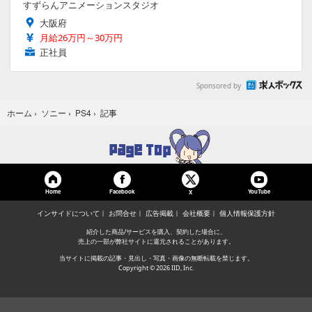
すずらんアニメーションスタジオ
大阪府
月給26万円～30万円
正社員
Sponsored by
記事
ホーム
›
ソニー
›
PS4
›
Home
Facebook
YouTube
X
インサイドについて
お問合せ
広告掲載
会社概要
個人情報保護方針
紹介した商品/サービスを購入、契約した場合に、
売上の一部が弊社サイトに還元されることがあります。
当サイトに掲載の記事・見出し・写真・画像の無断転載を禁じます。
Copyright © 2026 IID, Inc.