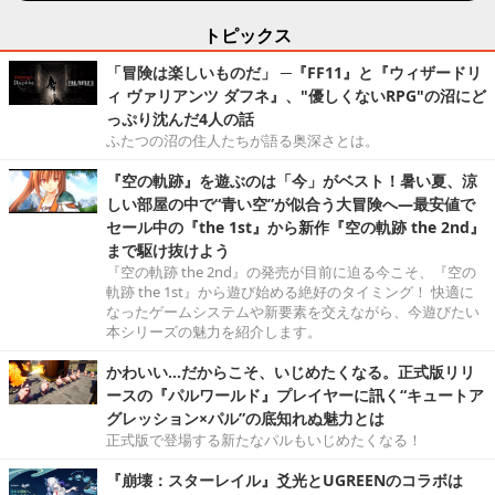
トピックス
「冒険は楽しいものだ」 ─『FF11』と『ウィザードリ
ィ ヴァリアンツ ダフネ』、"優しくないRPG"の沼にど
っぷり沈んだ4人の話
ふたつの沼の住人たちが語る奥深さとは。
『空の軌跡』を遊ぶのは「今」がベスト！暑い夏、涼
しい部屋の中で“青い空”が似合う大冒険へ―最安値で
セール中の『the 1st』から新作『空の軌跡 the 2nd』
まで駆け抜けよう
『空の軌跡 the 2nd』の発売が目前に迫る今こそ、『空の
軌跡 the 1st』から遊び始める絶好のタイミング！ 快適に
なったゲームシステムや新要素を交えながら、今遊びたい
本シリーズの魅力を紹介します。
かわいい…だからこそ、いじめたくなる。正式版リリ
ースの『パルワールド』プレイヤーに訊く“キュートア
グレッション×パル”の底知れぬ魅力とは
正式版で登場する新たなパルもいじめたくなる！
『崩壊：スターレイル』爻光とUGREENのコラボは