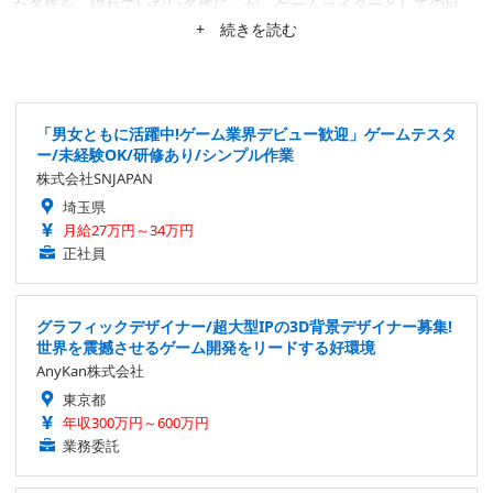
た名作を、隠れていない名作に」が、ゲームライターとしての目
標。隙あらば、あまり知られていない作品にスポットを当てたが
+ 続きを読む
る。仕事は幅広く募集中。
「男女ともに活躍中!ゲーム業界デビュー歓迎」ゲームテスタ
ー/未経験OK/研修あり/シンプル作業
株式会社SNJAPAN
埼玉県
月給27万円～34万円
正社員
グラフィックデザイナー/超大型IPの3D背景デザイナー募集!
世界を震撼させるゲーム開発をリードする好環境
AnyKan株式会社
東京都
年収300万円～600万円
業務委託