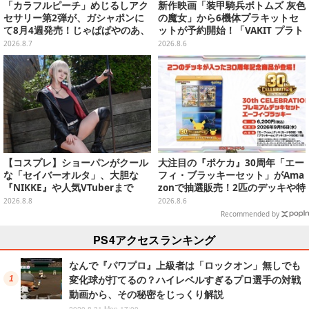
「カラフルピーチ」めじるしアク
新作映画「装甲騎兵ボトムズ 灰色
セサリー第2弾が、ガシャポンに
の魔女」から6機体プラキットセ
て8月4週発売！じゃぱぱやのあ、
ットが予約開始！「VAKIT プラト
シヴァたちメンバー11名分ライン
ーン」第1弾、各部関節可動仕様
2026.8.7
2026.8.6
ナップ
【コスプレ】ショーパンがクール
大注目の『ポケカ』30周年「エー
な「セイバーオルタ」、大胆な
フィ・ブラッキーセット」がAma
『NIKKE』や人気VTuberまで
zonで抽選販売！2匹のデッキや特
「アコスタ池袋」美女レイヤーま
別カードを収録
2026.8.8
2026.8.6
とめ
Recommended by
PS4アクセスランキング
なんで『パワプロ』上級者は「ロックオン」無しでも
変化球が打てるの？ハイレベルすぎるプロ選手の対戦
動画から、その秘密をじっくり解説