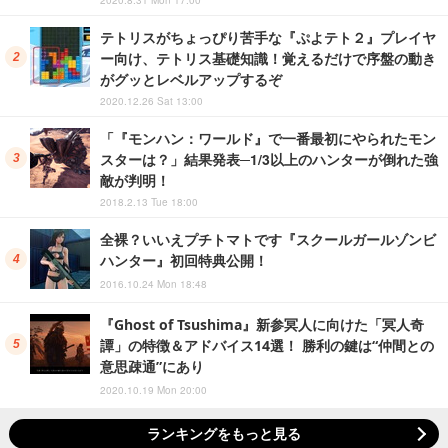
2020.8.31 Mon 17:00
テトリスがちょっぴり苦手な『ぷよテト２』プレイヤ
ー向け、テトリス基礎知識！覚えるだけで序盤の動き
がグッとレベルアップするぞ
2020.12.26 Sat 13:00
「『モンハン：ワールド』で一番最初にやられたモン
スターは？」結果発表─1/3以上のハンターが倒れた強
敵が判明！
2018.2.13 Tue 18:00
全裸？いいえプチトマトです『スクールガールゾンビ
ハンター』初回特典公開！
2016.10.24 Mon 18:48
『Ghost of Tsushima』新参冥人に向けた「冥人奇
譚」の特徴＆アドバイス14選！ 勝利の鍵は“仲間との
意思疎通”にあり
2020.10.19 Mon 20:00
ランキングをもっと見る