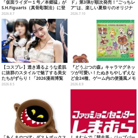
「仮面ライダー１号／本郷猛」が
ド」第3弾が順次発売！“ごっちレ
S.H.Figuarts（真骨彫製法）に登
ア”は、楽しい夏祭りのオリジナ
場！8月18日より予約受付開始
ルアートに
2026.8.7
2026.7.10
【コスプレ】透き通るような柔肌
『どうぶつの森』キャラマグネッ
に抜群のスタイルで魅了する美女
ツが可愛い！たぬきちやしずえな
たちがずらり！「2026漫画博覧
ど全24種、ゲーム内の便箋風メモ
会」美麗コンパニオンまとめ【画
カード全10種も
2026.8.5
2026.8.9
像39枚】
「あくまのつぼ」ダストボックス
しまむらで「競走馬」ジップパー