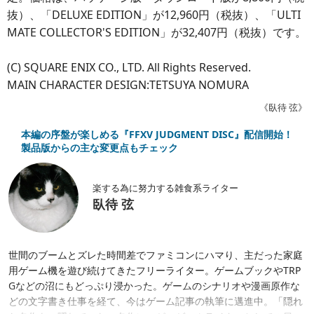
抜）、「DELUXE EDITION」が12,960円（税抜）、「ULTI
MATE COLLECTOR'S EDITION」が32,407円（税抜）です。
(C) SQUARE ENIX CO., LTD. All Rights Reserved.
MAIN CHARACTER DESIGN:TETSUYA NOMURA
《臥待 弦》
本編の序盤が楽しめる『FFXV JUDGMENT DISC』配信開始！
製品版からの主な変更点もチェック
楽する為に努力する雑食系ライター
臥待 弦
世間のブームとズレた時間差でファミコンにハマり、主だった家庭
用ゲーム機を遊び続けてきたフリーライター。ゲームブックやTRP
Gなどの沼にもどっぷり浸かった。ゲームのシナリオや漫画原作な
どの文字書き仕事を経て、今はゲーム記事の執筆に邁進中。「隠れ