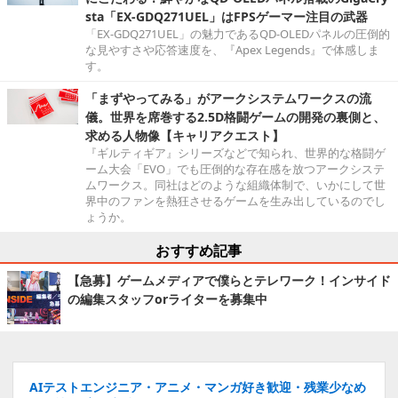
sta「EX-GDQ271UEL」はFPSゲーマー注目の武器
「EX-GDQ271UEL」の魅力であるQD-OLEDパネルの圧倒的
な見やすさや応答速度を、『Apex Legends』で体感しま
す。
「まずやってみる」がアークシステムワークスの流
儀。世界を席巻する2.5D格闘ゲームの開発の裏側と、
求める人物像【キャリアクエスト】
『ギルティギア』シリーズなどで知られ、世界的な格闘ゲ
ーム大会「EVO」でも圧倒的な存在感を放つアークシステ
ムワークス。同社はどのような組織体制で、いかにして世
界中のファンを熱狂させるゲームを生み出しているのでし
ょうか。
おすすめ記事
【急募】ゲームメディアで僕らとテレワーク！インサイド
の編集スタッフorライターを募集中
AIテストエンジニア・アニメ・マンガ好き歓迎・残業少なめ