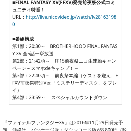
■FINAL FANTASY XV(FFXV)発売前夜祭公式コミ
ュニティ特番！
URL：
http://live.nicovideo.jp/watch/lv28163198
0
■番組構成
第1部：20:30～ BROTHERHOOD FINAL FANTAS
Y XV 全5話一挙放送
第2部：21:42頃～ FF15前夜祭ニコ生連動キャン
ペーン～スマホdeキャンプ！～
第3部：22:40頃～ 前夜祭本編（ゲストを迎え、F
FXV前夜祭特別Ver.「ミステリーディスク」をプレ
イ）
第4部：23:59～ スペシャルカウントダウン
『ファイナルファンタジーXV』は2016年11月29日発売予
定。価格は、パッケージ版・ダウンロード版が8,800円（税