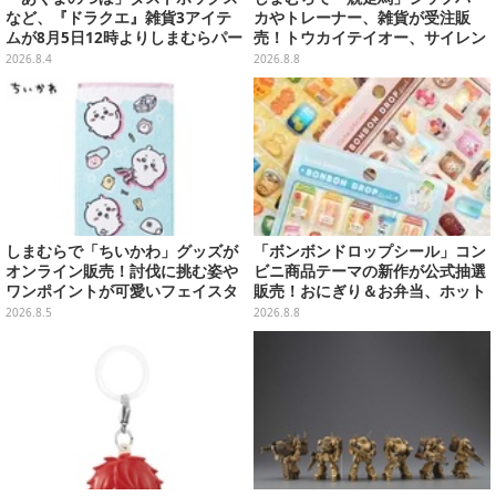
など、『ドラクエ』雑貨3アイテ
カやトレーナー、雑貨が受注販
ムが8月5日12時よりしまむらパー
売！トウカイテイオー、サイレン
ク（オンラインストア）にて販
ススズカなど名馬をデザイン
2026.8.4
2026.8.8
売！
しまむらで「ちいかわ」グッズが
「ボンボンドロップシール」コン
オンライン販売！討伐に挑む姿や
ビニ商品テーマの新作が公式抽選
ワンポイントが可愛いフェイスタ
販売！おにぎり＆お弁当、ホット
オル、バスマットなど全14種
スナックなど4種セット
2026.8.5
2026.8.8