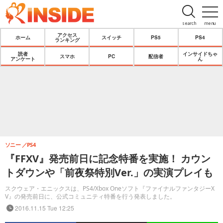
search
menu
アクセス
ホーム
スイッチ
PS5
PS4
ランキング
読者
インサイドちゃ
スマホ
PC
配信者
アンケート
ん
ソニー
PS4
『FFXV』発売前日に記念特番を実施！ カウン
トダウンや「前夜祭特別Ver.」の実演プレイも
スクウェア・エニックスは、PS4/Xbox Oneソフト『ファイナルファンタジーX
V』の発売前日に、公式コミュニティ特番を行う発表しました。
2016.11.15 Tue 12:25