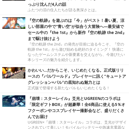
っぷり沈んだ4人の話
ふたつの沼の住人たちが語る奥深さとは。
『空の軌跡』を遊ぶのは「今」がベスト！暑い夏、涼
しい部屋の中で“青い空”が似合う大冒険へ―最安値で
セール中の『the 1st』から新作『空の軌跡 the 2nd』
まで駆け抜けよう
『空の軌跡 the 2nd』の発売が目前に迫る今こそ、『空の
軌跡 the 1st』から遊び始める絶好のタイミング！ 快適に
なったゲームシステムや新要素を交えながら、今遊びたい
本シリーズの魅力を紹介します。
かわいい…だからこそ、いじめたくなる。正式版リリ
ースの『パルワールド』プレイヤーに訊く“キュートア
グレッション×パル”の底知れぬ魅力とは
正式版で登場する新たなパルもいじめたくなる！
『崩壊：スターレイル』爻光とUGREENのコラボは
「限定ギフトBOX」が超豪華！全6商品に使える5％オ
フクーポンやコスプレイヤー撮影会など、盛りだくさ
んでお届け
UGREEN×『崩壊：スターレイル』コラボは、爻光がデザイ
ンされていて美しい！モバイルバッテリーや急速充電器な