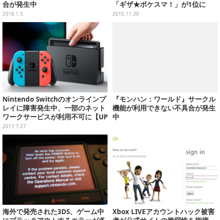
合が発生中
「ギザ★ポケスマ！」が1位に
2018.1.5
2010.11.30
Nintendo Switchのオンラインプ
『モンハン：ワールド』サークル
レイに障害発生中、一部のネット
機能が利用できない不具合が発生
ワークサービスが利用不可に【UP
中
DATE】
2017.7.27
海外で発売された3DS、ゲーム中
Xbox LIVEアカウントハック被害