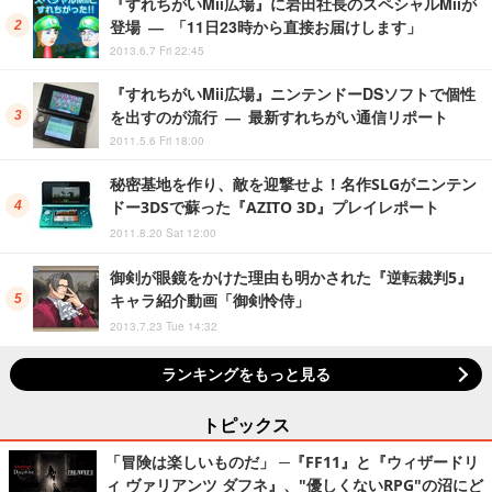
『すれちがいMii広場』に岩田社長のスペシャルMiiが
登場 ― 「11日23時から直接お届けします」
2013.6.7 Fri 22:45
『すれちがいMii広場』ニンテンドーDSソフトで個性
を出すのが流行 ― 最新すれちがい通信リポート
2011.5.6 Fri 18:00
秘密基地を作り、敵を迎撃せよ！名作SLGがニンテン
ドー3DSで蘇った『AZITO 3D』プレイレポート
2011.8.20 Sat 12:00
御剣が眼鏡をかけた理由も明かされた『逆転裁判5』
キャラ紹介動画「御剣怜侍」
2013.7.23 Tue 14:32
ランキングをもっと見る
トピックス
「冒険は楽しいものだ」 ─『FF11』と『ウィザードリ
ィ ヴァリアンツ ダフネ』、"優しくないRPG"の沼にど