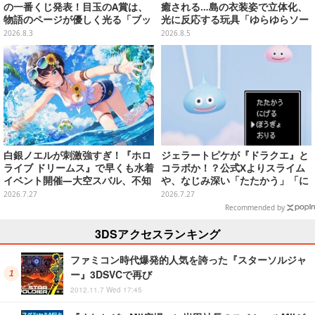
の一番くじ発表！目玉のA賞は、
癒される…島の衣装姿で立体化、
物語のページが優しく光る「ブッ
光に反応する玩具「ゆらゆらソー
クシェイプドライト」
ラー」全8種が全国アミューズメ
2026.8.3
2026.8.5
ント施設にて展開
白銀ノエルが刺激強すぎ！『ホロ
ジェラートピケが『ドラクエ』と
ライブ ドリームス』で早くも水着
コラボか！？公式Xよりスライム
イベント開催―大空スバル、不知
や、なじみ深い「たたかう」「に
火フレアら5人が夏の装いで登場
げる」のコマンドウィンドウが投
2026.7.27
2026.7.27
稿
Recommended by
3DSアクセスランキング
ファミコン時代爆発的人気を誇った『スターソルジャ
ー』3DSVCで再び
2012.11.7 Wed 17:45