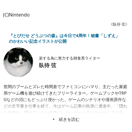
(C)Nintendo
《臥待 弦》
『とびだせ どうぶつの森』は今日で4周年！秘書「しずえ」
のかわいい記念イラストが公開
楽する為に努力する雑食系ライター
臥待 弦
世間のブームとズレた時間差でファミコンにハマり、主だった家庭
用ゲーム機を遊び続けてきたフリーライター。ゲームブックやTRP
Gなどの沼にもどっぷり浸かった。ゲームのシナリオや漫画原作な
どの文字書き仕事を経て、今はゲーム記事の執筆に邁進中。「隠れ
た名作を、隠れていない名作に」が、ゲームライターとしての目
標。隙あらば、あまり知られていない作品にスポットを当てたが
+ 続きを読む
る。仕事は幅広く募集中。