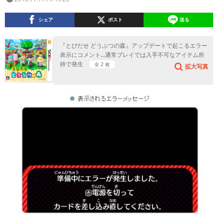
シェア
ポスト
送る
『とびだせ どうぶつの森』アップデートで起こるエラー
表示にコメント…通常プレイでは入手不可なアイテム所
持で発生
全 2 枚
拡大写真