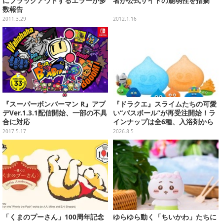
にブラックアウトするエラーが多
者が公式サイトの脆弱性を指摘
数報告
2011.3.29
2012.1.16
『スーパーボンバーマン R』アプ
『ドラクエ』スライムたちの可愛
デVer.1.3.1配信開始、一部の不具
い“バスボール”が再受注開始！ラ
合に対応
インナップは全6種、入浴剤から
モンスターのフィギュアが出てく
2017.5.17
2026.8.5
る
「くまのプーさん」100周年記念
ゆらゆら動く「ちいかわ」たちに