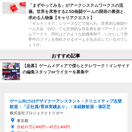
「まずやってみる」がアークシステムワークスの流
儀。世界を席巻する2.5D格闘ゲームの開発の裏側と、
求める人物像【キャリアクエスト】
『ギルティギア』シリーズなどで知られ、世界的な格闘ゲ
ーム大会「EVO」でも圧倒的な存在感を放つアークシステ
ムワークス。同社はどのような組織体制で、いかにして世
界中のファンを熱狂させるゲームを生み出しているのでし
ょうか。
おすすめ記事
【急募】ゲームメディアで僕らとテレワーク！インサイド
の編集スタッフorライターを募集中
ゲーム向けUIデザイナーアシスタント・クリエイティブ志望
歓迎・「正社員/育休実績あり」・未経験歓迎・港区芝
株式会社プロジェクトトリガー
東京都
月給31万2,400円～45万2,400円