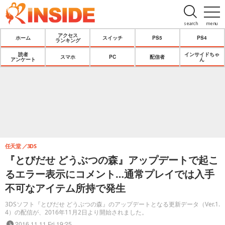
search
menu
アクセス
ホーム
スイッチ
PS5
PS4
ランキング
読者
インサイドちゃ
スマホ
PC
配信者
アンケート
ん
任天堂
3DS
『とびだせ どうぶつの森』アップデートで起こ
るエラー表示にコメント…通常プレイでは入手
不可なアイテム所持で発生
3DSソフト『とびだせ どうぶつの森』のアップデートとなる更新データ（Ver.1.
4）の配信が、2016年11月2日より開始されました。
2016.11.11 Fri 19:25