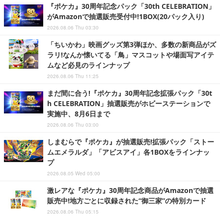
『ポケカ』30周年記念パック「30th CELEBRATION」
がAmazonで抽選販売受付中!1BOX(20パック入り)
2026.08.06 Thu 03:30
「ちいかわ」映画グッズ第3弾ほか、多数の新商品がズ
ラリ!なんか懐いてる「鳥」マスコットや場面写アイテ
ムなど必見のラインナップ
2026.08.06 Thu 11:25
まだ間に合う!『ポケカ』30周年記念拡張パック「30t
h CELEBRATION」抽選販売がホビーステーションで
実施中、8月6日まで
2026.08.06 Thu 03:00
しまむらで『ポケカ』が抽選販売!拡張パック「ストー
ムエメラルダ」「アビスアイ」各1BOXをラインナッ
プ
2026.08.05 Wed 05:00
激レアな『ポケカ』30周年記念商品がAmazonで抽選
販売中!地方ごとに収録された“御三家”の特別カード
2026.08.06 Thu 05:15