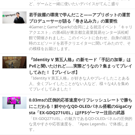
ど、ゲームと一緒に使いたいデバイスがてんこ盛り
若手抜擢の環境で学んだこと――アプリボットの運営
プロデューサーが語る「巻き込み力」の重要性
4GamerとGame*Sparkの合同による就活イベント「キャリ
アクエスト」の第4回が東京都立産業貿易センター浜松町
館で開催されました。このイベントに合わせ、自身の就活
時のエピソードを若手クリエイターに聞いてみたので、そ
の模様をお届けします。
『Identity V 第五人格』の新モード「手記の加筆」は
PvEと聞いたけれど……実際どうなの？集まってプレイ
してみた！【プレイレポ】
『Identity V 第五人格』が好きな人やプレイしたことある
人、全くプレイしたことがない人など、様々な4人を集め
てプレイしてみました！
0.03msの圧倒的応答速度やリフレッシュレートで勝ち
にこだわる！鮮やかなQD-OLEDパネル搭載のGigaCry
sta「EX-GDQ271UEL」はFPSゲーマー注目の武器
「EX-GDQ271UEL」の魅力であるQD-OLEDパネルの圧倒的
な見やすさや応答速度を、『Apex Legends』で体感しま
す。