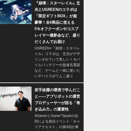
『崩壊：スターレイル』爻
光とUGREENのコラボは
「限定ギフトBOX」が超
豪華！全6商品に使える
5％オフクーポンやコスプ
レイヤー撮影会など、盛り
だくさんでお届け
UGREEN×『崩壊：スターレ
イル』コラボは、爻光がデザ
インされていて美しい！モバ
イルバッテリーや急速充電器
など、ゲームと一緒に使いた
いデバイスがてんこ盛り
若手抜擢の環境で学んだこ
と――アプリボットの運営
プロデューサーが語る「巻
き込み力」の重要性
4GamerとGame*Sparkの合
同による就活イベント「キャ
リアクエスト」の第4回が東