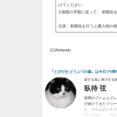
けてください。
3.画面の手順に従って、 初期化
注意：初期化を行うと購入時の
(C)Nintendo
『とびだせ どうぶつの森』は今日で4
楽する為に努力する
臥待 弦
世間のブームとズレ
び続けてきたフリー
た。ゲームのシナリ
筆に邁進中。「隠れ