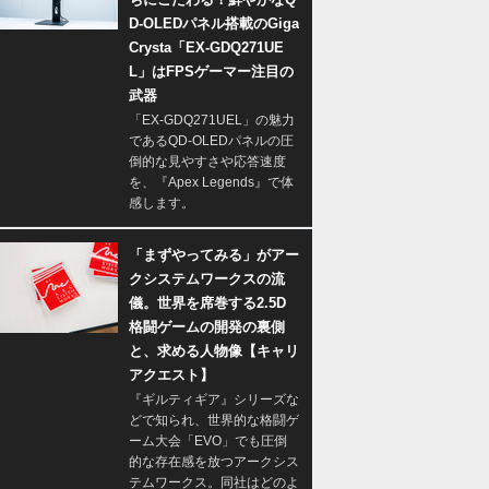
D-OLEDパネル搭載のGiga
Crysta「EX-GDQ271UE
L」はFPSゲーマー注目の
武器
「EX-GDQ271UEL」の魅力
であるQD-OLEDパネルの圧
倒的な見やすさや応答速度
を、『Apex Legends』で体
感します。
「まずやってみる」がアー
クシステムワークスの流
儀。世界を席巻する2.5D
格闘ゲームの開発の裏側
と、求める人物像【キャリ
アクエスト】
『ギルティギア』シリーズな
どで知られ、世界的な格闘ゲ
ーム大会「EVO」でも圧倒
的な存在感を放つアークシス
テムワークス。同社はどのよ