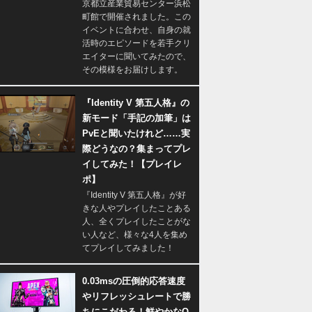
京都立産業貿易センター浜松
町館で開催されました。この
イベントに合わせ、自身の就
活時のエピソードを若手クリ
エイターに聞いてみたので、
その模様をお届けします。
『Identity V 第五人格』の
新モード「手記の加筆」は
PvEと聞いたけれど……実
際どうなの？集まってプレ
イしてみた！【プレイレ
ポ】
『Identity V 第五人格』が好
きな人やプレイしたことある
人、全くプレイしたことがな
い人など、様々な4人を集め
てプレイしてみました！
0.03msの圧倒的応答速度
やリフレッシュレートで勝
ちにこだわる！鮮やかなQ