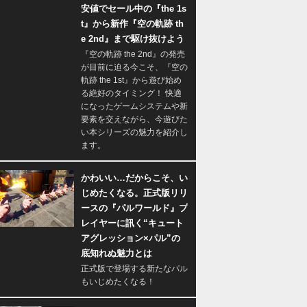
安値でセール中の『the 1s
t』から新作『空の軌跡 th
e 2nd』まで駆け抜けよう
『空の軌跡 the 2nd』の発売
が目前に迫る今こそ、『空の
軌跡 the 1st』から遊び始め
る絶好のタイミング！ 快適
になったゲームシステムや新
要素を交えながら、今遊びた
い本シリーズの魅力を紹介し
ます。
かわいい…だからこそ、い
じめたくなる。正式版リリ
ースの『パルワールド』プ
レイヤーに訊く“キュート
アグレッション×パル”の
底知れぬ魅力とは
正式版で登場する新たなパル
もいじめたくなる！