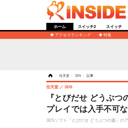
ホーム
スイッチ2
スイッチ
アクセスランキング
特集
ホーム
›
任天堂
›
3DS
›
記事
任天堂
3DS
『とびだせ どうぶつ
プレイでは入手不可な
3DSソフト『とびだせ どうぶつの森』のアッ