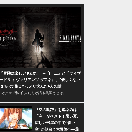
「冒険は楽しいものだ」 ─『FF11』と『ウィザ
ードリィ ヴァリアンツ ダフネ』、"優しくない
RPG"の沼にどっぷり沈んだ4人の話
ふたつの沼の住人たちが語る奥深さとは。
『空の軌跡』を遊ぶのは
「今」がベスト！暑い夏、
涼しい部屋の中で“青い
空”が似合う大冒険へ―最