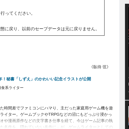
を行ってください。
状態に戻り、以前のセーブデータは元に戻りません。
《臥待 弦》
周年！秘書「しずえ」のかわいい記念イラストが公開
雑食系ライター
た時間差でファミコンにハマり、主だった家庭用ゲーム機を遊
ライター。ゲームブックやTRPGなどの沼にもどっぷり浸かっ
オや漫画原作などの文字書き仕事を経て、今はゲーム記事の執
た名作を、隠れていない名作に」が、ゲームライターとしての