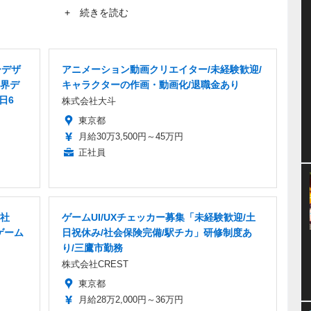
まり知られていない作品にスポットを当てたがる。仕事は幅広
+ 続きを読む
ーデザ
アニメーション動画クリエイター/未経験歓迎/
界デ
キャラクターの作画・動画化/退職金あり
日6
株式会社大斗
東京都
月給30万3,500円～45万円
正社員
正社
ゲームUI/UXチェッカー募集「未経験歓迎/土
ゲーム
日祝休み/社会保険完備/駅チカ」研修制度あ
り/三鷹市勤務
株式会社CREST
東京都
月給28万2,000円～36万円