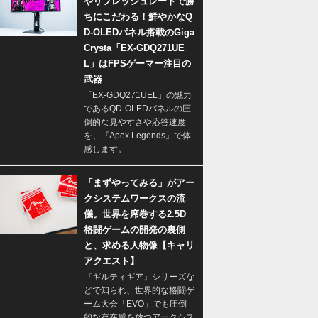
やリフレッシュレートで勝
ちにこだわる！鮮やかなQ
D-OLEDパネル搭載のGiga
Crysta「EX-GDQ271UE
L」はFPSゲーマー注目の
武器
「EX-GDQ271UEL」の魅力
であるQD-OLEDパネルの圧
倒的な見やすさや応答速度
を、『Apex Legends』で体
感します。
「まずやってみる」がアー
クシステムワークスの流
儀。世界を席巻する2.5D
格闘ゲームの開発の裏側
と、求める人物像【キャリ
アクエスト】
『ギルティギア』シリーズな
どで知られ、世界的な格闘ゲ
ーム大会「EVO」でも圧倒
的な存在感を放つアークシス