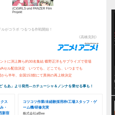
(C)GIRLS und PANZER Film
Projekt
ドルがコラボ つるつる作戦開始！
《高橋克則》
ントに渕上舞ら約30名集結 蝶野正洋もサプライズで登場
VAセル配信決定 いつでも、どこでも、いつまでも
開から半年、全国153館にて異例の再上映決定
ど もあ」より発売―カチューシャ＆ノンナを乗せる事も！
ックス
コツコツ作業/未経験採用枠/工場スタッフ・ゲ
み・
ーム機/研修充実
西新宿
株式会社alBee