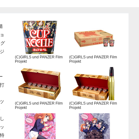
清
ョ
品グ
ジ
(C)GIRLS und PANZER Film
(C)GIRLS und PANZER Film
Projekt
Projekt
ー
打
ツ
(C)GIRLS und PANZER Film
(C)GIRLS und PANZER Film
Projekt
Projekt
ッ
し
ッ
特