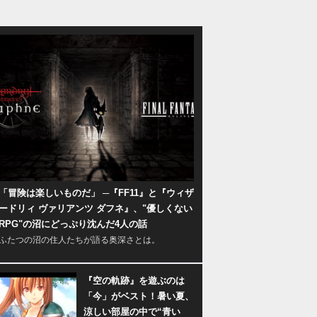
「冒険は楽しいものだ」 ─『FF11』と『ウィザ
ードリィ ヴァリアンツ ダフネ』、"優しくない
RPG"の沼にどっぷり沈んだ4人の話
ふたつの沼の住人たちが語る奥深さとは。
『空の軌跡』を遊ぶのは
「今」がベスト！暑い夏、
涼しい部屋の中で“青い