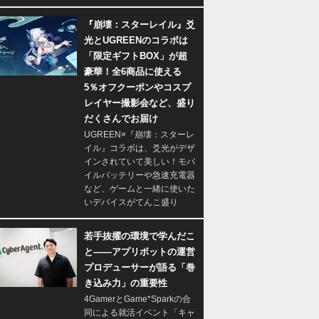
『崩壊：スターレイル』爻
光とUGREENのコラボは
「限定ギフトBOX」が超
豪華！全6商品に使える
5％オフクーポンやコスプ
レイヤー撮影会など、盛り
だくさんでお届け
UGREEN×『崩壊：スターレ
イル』コラボは、爻光がデザ
インされていて美しい！モバ
イルバッテリーや急速充電器
など、ゲームと一緒に使いた
いデバイスがてんこ盛り
若手抜擢の環境で学んだこ
と――アプリボットの運営
プロデューサーが語る「巻
き込み力」の重要性
4GamerとGame*Sparkの合
同による就活イベント「キャ