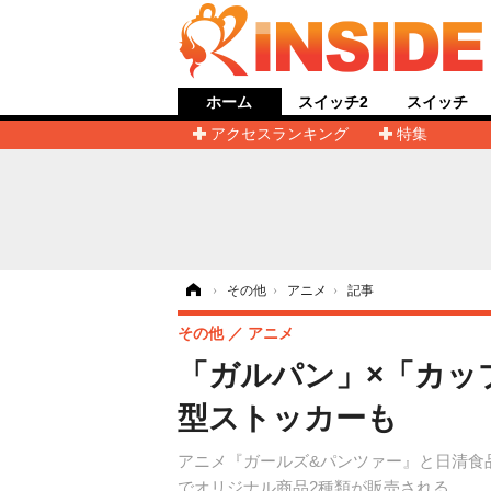
ホーム
スイッチ2
スイッチ
アクセスランキング
特集
ホーム
›
その他
›
アニメ
›
記事
その他
アニメ
「ガルパン」×「カッ
型ストッカーも
アニメ『ガールズ&パンツァー』と日清食
でオリジナル商品2種類が販売される。