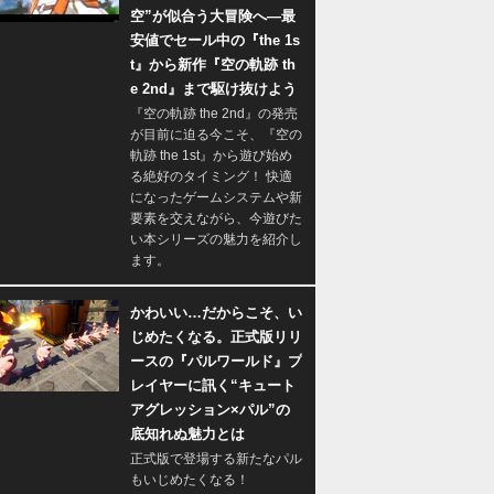
空”が似合う大冒険へ―最
安値でセール中の『the 1s
t』から新作『空の軌跡 th
e 2nd』まで駆け抜けよう
『空の軌跡 the 2nd』の発売
が目前に迫る今こそ、『空の
軌跡 the 1st』から遊び始め
る絶好のタイミング！ 快適
になったゲームシステムや新
要素を交えながら、今遊びた
い本シリーズの魅力を紹介し
ます。
かわいい…だからこそ、い
じめたくなる。正式版リリ
ースの『パルワールド』プ
レイヤーに訊く“キュート
アグレッション×パル”の
底知れぬ魅力とは
正式版で登場する新たなパル
もいじめたくなる！