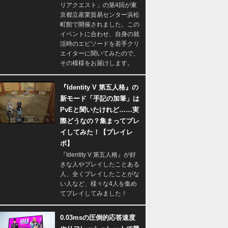
リアクエスト」の第4回が東
京都立産業貿易センター浜松
町館で開催されました。この
イベントに合わせ、自身の就
活時のエピソードを若手クリ
エイターに聞いてみたので、
その模様をお届けします。
『Identity V 第五人格』の
新モード「手記の加筆」は
PvEと聞いたけれど……実
際どうなの？集まってプレ
イしてみた！【プレイレ
ポ】
『Identity V 第五人格』が好
きな人やプレイしたことある
人、全くプレイしたことがな
い人など、様々な4人を集め
てプレイしてみました！
0.03msの圧倒的応答速度